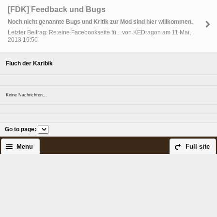
[FDK] Feedback und Bugs
Noch nicht genannte Bugs und Kritik zur Mod sind hier willkommen.
Letzter Beitrag: Re:eine Facebookseite fü... von KEDragon am 11 Mai,
2013 16:50
Fluch der Karibik
Keine Nachrichten...
Go to page
:
Menu
Full site