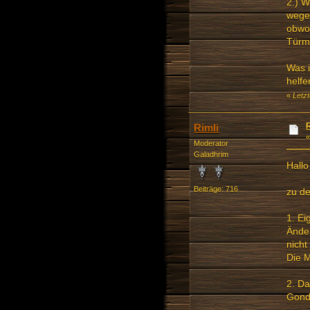
2.) W
wege
obwoh
Türm
Was i
helfe
«
Letz
Rimli
Moderator
Galadhrim
Hallo
Beiträge: 716
zu d
1. Ei
Ände
nicht
Die M
2. Da
Gond