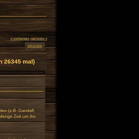
« vorheriges
nächstes »
DRUCKEN
n 26345 mal)
den (z.B. Gandalf,
 Menge Zeit um ihn