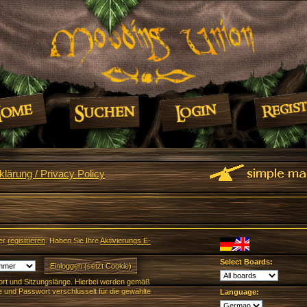
lärung / Privacy Policy
er
registrieren
. Haben Sie Ihre
Aktivierungs E-
Select Boards:
rt und Sitzungslänge. Hierbei werden gemäß
und Passwort verschlüsselt für die gewählte
Language: