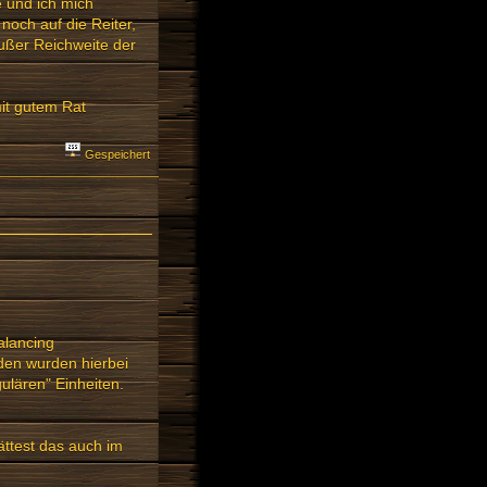
e und ich mich
och auf die Reiter,
außer Reichweite der
it gutem Rat
Gespeichert
alancing
en wurden hierbei
gulären" Einheiten.
ättest das auch im