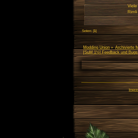
Viel
Rimli
Seiten: [
1
]
Modding Union
»
Archivierte 
[SuM 1½] Feedback und Bugs
Impr