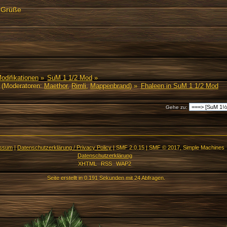
e Grüße
Modifikationen
»
SuM 1 1/2 Mod
»
(Moderatoren:
Maethor
,
Rimli
,
Mappenbrand
) »
Fhaleen in SuM 1 1/2 Mod
Gehe zu:
essum
|
Datenschutzerklärung / Privacy Policy
|
SMF 2.0.15
|
SMF © 2017
,
Simple Machines
Datenschutzerklärung
XHTML
RSS
WAP2
Seite erstellt in 0.191 Sekunden mit 24 Abfragen.