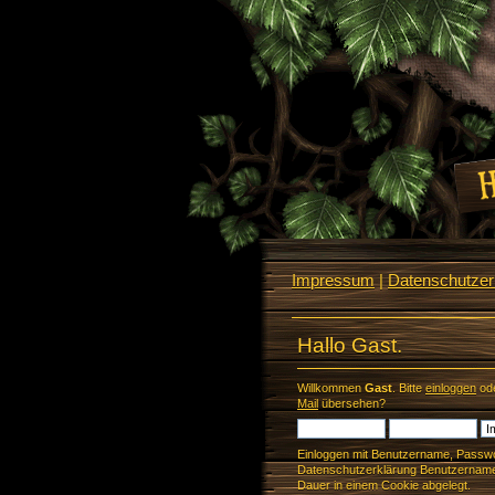
Impressum
|
Datenschutzerk
Hallo Gast.
Willkommen
Gast
. Bitte
einloggen
od
Mail
übersehen?
Einloggen mit Benutzername, Passwo
Datenschutzerklärung Benutzername 
Dauer in einem Cookie abgelegt.