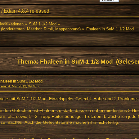
/
Edain 4.8.4 released!
Modifikationen
»
SuM 1 1/2 Mod
»
(Moderatoren:
Maethor
,
Rimli
,
Mappenbrand
) »
Fhaleen in SuM 1 1/2 Mod
Thema: Fhaleen in SuM 1 1/2 Mod (Gelese
Fhaleen in SuM 1 1/2 Mod
«
am:
4. Mär 2012, 09:40 »
piele mit SuM 1 1/2 Mod Einzelspieler-Gefecht. Habe dort 2 Probleme:
ei den Gefechten ist Fhaleen zu stark, dass ich dabei mindestens 3 Hel
rn, etc, sowie 1 - 2 Trupp Reiter benötige. Trotzdem brauche ich jede
g zu machen! Auch die Gefechtstürme machen ihn nicht fertig.