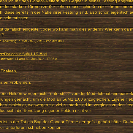
enn ich mit den Gondor-Reitern den Gegner in seiner Festung angreif
n den starken Türmen zurückziehen muss, schießen die Türme immer n
l diese bereits in der Nähe ihrer Festung sind, also schon eigentlich 
e sein müssten.
st da falsch eingestellt oder wo kann man dies ändern? Wer kann da m
n?
te Änderung: 7. Mär 2012, 20:09 von her-ha
»
Re:Fhaleen in SuM 1 1/2 Mod
«
Antwort #1 am:
30. Jun 2014, 17:25 »
 Fhaleen,
einen Problemen:
gene Helden werden nicht "unterstüzt" von der Mod. Ich hab ein paar B
rungen gemacht, um die Mod an SuM1 1.03 anzugleichen. Eigene Held
 berücksichtigt, weswegen sie viel zu stark sind im vergleich zu den "re
od sieht die Benutzung eigener Helden nicht vor.
s ist in der Tat ein Bug der Gondor Türme der gefixt gehört hätte. Du h
or Unterforum schreiben können.