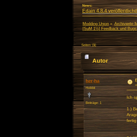
News:
Edain 4.8.4 veröffentlicht!
Modding Union
»
Archivierte 
[SuM 1½] Feedback und Bugs
Seiten: [
1
]
Autor
her-ha
Hobbit
Ich s
Beiträge: 1
1.) B
Arago
ferti