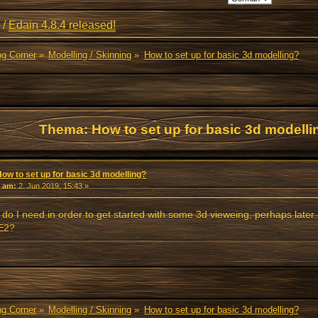
/
Edain 4.8.4 released!
ng Corner
»
Modelling / Skinning
»
How to set up for basic 3d modelling?
Thema: How to set up for basic 3d modell
ow to set up for basic 3d modelling?
«
am:
2. Jun 2019, 15:43 »
do I need in order to get started with some 3d vieweing, perhaps later
E2?
ng Corner
»
Modelling / Skinning
»
How to set up for basic 3d modelling?