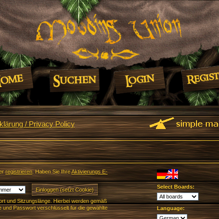
lärung / Privacy Policy
er
registrieren
. Haben Sie Ihre
Aktivierungs E-
Select Boards:
rt und Sitzungslänge. Hierbei werden gemäß
und Passwort verschlüsselt für die gewählte
Language: