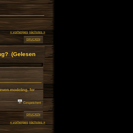
« vorheriges
nächstes »
DRUCKEN
ing? (Gelesen
 even modeling, for
Gespeichert
DRUCKEN
« vorheriges
nächstes »