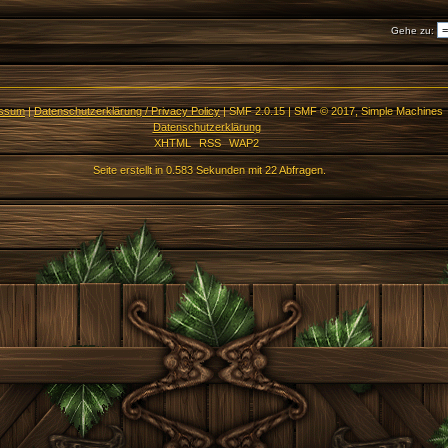
Gehe zu:
essum
|
Datenschutzerklärung / Privacy Policy
|
SMF 2.0.15
|
SMF © 2017
,
Simple Machines
Datenschutzerklärung
XHTML
RSS
WAP2
Seite erstellt in 0.583 Sekunden mit 22 Abfragen.