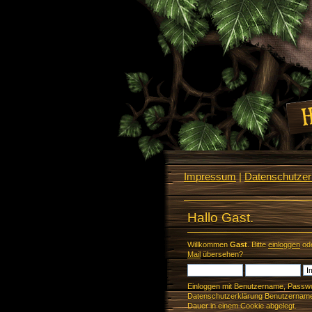
Impressum
|
Datenschutzerk
Hallo Gast.
Willkommen
Gast
. Bitte
einloggen
od
Mail
übersehen?
Einloggen mit Benutzername, Passwo
Datenschutzerklärung Benutzername 
Dauer in einem Cookie abgelegt.