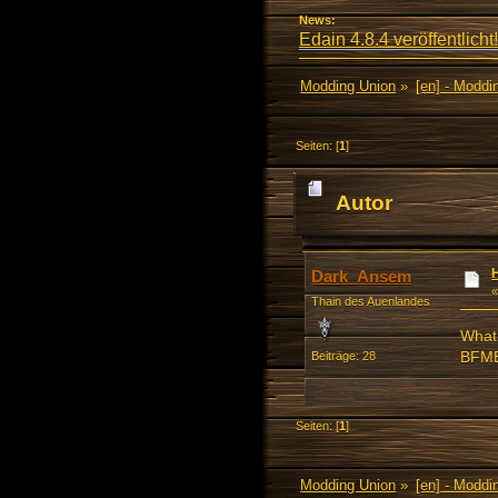
News:
Edain 4.8.4 veröffentlicht!
Modding Union
»
[en] - Moddi
Seiten: [
1
]
Autor
11908 mal)
H
Dark_Ansem
Thain des Auenlandes
What 
BFM
Beiträge: 28
Seiten: [
1
]
Modding Union
»
[en] - Moddi