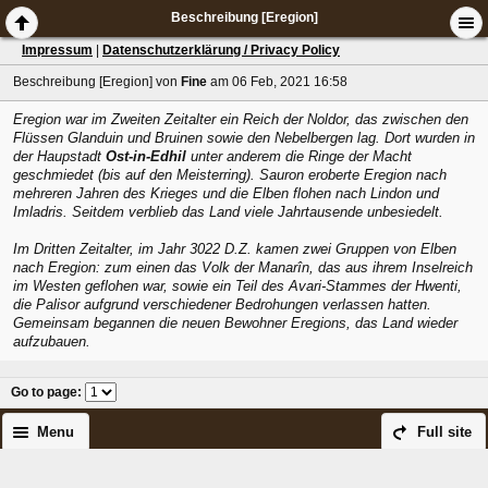
Beschreibung [Eregion]
Impressum
|
Datenschutzerklärung / Privacy Policy
Beschreibung [Eregion]
von
Fine
am 06 Feb, 2021 16:58
Eregion war im Zweiten Zeitalter ein Reich der Noldor, das zwischen den
Flüssen Glanduin und Bruinen sowie den Nebelbergen lag. Dort wurden in
der Haupstadt
Ost-in-Edhil
unter anderem die Ringe der Macht
geschmiedet (bis auf den Meisterring). Sauron eroberte Eregion nach
mehreren Jahren des Krieges und die Elben flohen nach Lindon und
Imladris. Seitdem verblieb das Land viele Jahrtausende unbesiedelt.
Im Dritten Zeitalter, im Jahr 3022 D.Z. kamen zwei Gruppen von Elben
nach Eregion: zum einen das Volk der Manarîn, das aus ihrem Inselreich
im Westen geflohen war, sowie ein Teil des Avari-Stammes der Hwenti,
die Palisor aufgrund verschiedener Bedrohungen verlassen hatten.
Gemeinsam begannen die neuen Bewohner Eregions, das Land wieder
aufzubauen.
Go to page
:
Menu
Full site