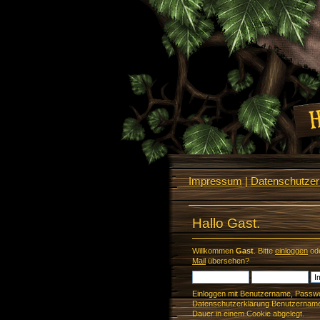
Impressum
|
Datenschutzerk
Hallo Gast.
Willkommen
Gast
. Bitte
einloggen
od
Mail
übersehen?
Einloggen mit Benutzername, Passwo
Datenschutzerklärung Benutzername 
Dauer in einem Cookie abgelegt.