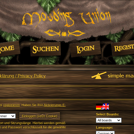
lärung / Privacy Policy
er
registrieren
. Haben Sie Ihre
Aktivierungs E-
Select Boards:
rt und Sitzungslänge. Hierbei werden gemäß
und Passwort verschlüsselt für die gewählte
Language: