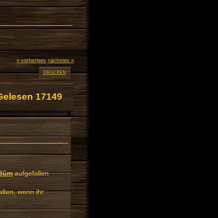
« vorheriges
nächstes »
DRUCKEN
Gelesen 17149
-dûm
aufgefallen
alten, wenn ihr