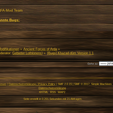
AFA-Mod Team
nnte Bugs:
Modifikationen
»
Ancient Forces of Arda
»
derator:
Gebieter Lothlóriens
) »
[Bugs] Khazad-dûm Version 1.1
Gehe zu:
essum
|
Datenschutzerklärung / Privacy Policy
|
SMF 2.0.15
|
SMF © 2017
,
Simple Machines
Datenschutzerklärung
XHTML
RSS
WAP2
Seite erstellt in 0.201 Sekunden mit 21 Abfragen.