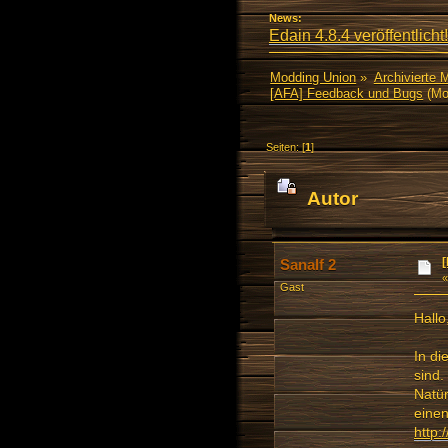
News:
Edain 4.8.4 veröffentlicht!
Modding Union
»
Archivierte 
[AFA] Feedback und Bugs
(Mo
Seiten: [
1
]
Autor
mal)
Sanalf 2
Gast
Hallo
In di
sind.
Natür
einen
http: