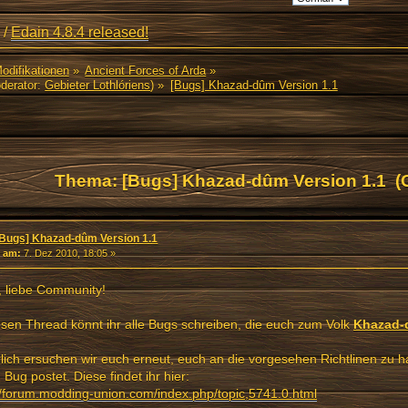
/
Edain 4.8.4 released!
Modifikationen
»
Ancient Forces of Arda
»
derator:
Gebieter Lothlóriens
) »
[Bugs] Khazad-dûm Version 1.1
Thema: [Bugs] Khazad-dûm Version 1.1 (
[Bugs] Khazad-dûm Version 1.1
«
am:
7. Dez 2010, 18:05 »
, liebe Community!
esen Thread könnt ihr alle Bugs schreiben, die euch zum Volk
Khazad
lich ersuchen wir euch erneut, euch an die vorgesehen Richtlinen zu h
 Bug postet. Diese findet ihr hier:
//forum.modding-union.com/index.php/topic,5741.0.html