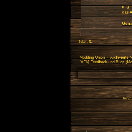
mfg
das 
Gena
Seiten: [
1
]
Modding Union
»
Archivierte 
[AFA] Feedback und Bugs
(Mo
Impr