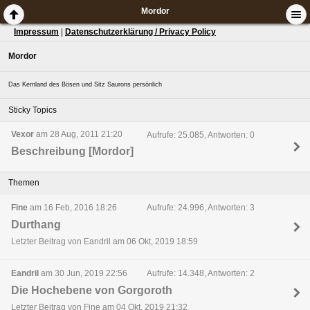
Mordor
Impressum
|
Datenschutzerklärung / Privacy Policy
Mordor
Das Kernland des Bösen und Sitz Saurons persönlich
Sticky Topics
Vexor
am 28 Aug, 2011 21:20
Aufrufe: 25.085, Antworten: 0
Beschreibung [Mordor]
Themen
Fine
am 16 Feb, 2016 18:26
Aufrufe: 24.996, Antworten: 3
Durthang
Letzter Beitrag von Eandril am 06 Okt, 2019 18:59
Eandril
am 30 Jun, 2019 22:56
Aufrufe: 14.348, Antworten: 2
Die Hochebene von Gorgoroth
Letzter Beitrag von Fine am 04 Okt, 2019 21:32