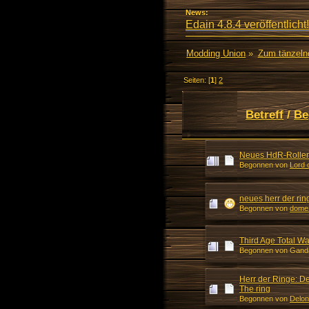
News:
Edain 4.8.4 veröffentlicht!
Modding Union
»
Zum tänzeln
Seiten: [
1
]
2
Betreff
/
Be
Neues HdR-Rollens
Begonnen von
Lord 
neues herr der rin
Begonnen von
dome
Third Age Total Wa
Begonnen von Gand
Herr der Ringe: De
The ring
Begonnen von
Delon