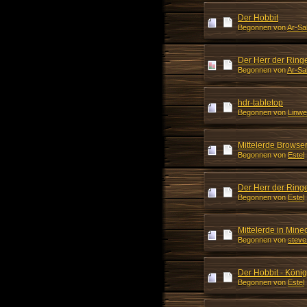
Der Hobbit
Begonnen von
Ar-Sa
Der Herr der Ring
Begonnen von
Ar-Sa
hdr-tabletop
Begonnen von
Linwe
Mittelerde Brows
Begonnen von
Estel
Der Herr der Ring
Begonnen von
Estel
Mittelerde in Minec
Begonnen von
stev
Der Hobbit - König
Begonnen von
Estel