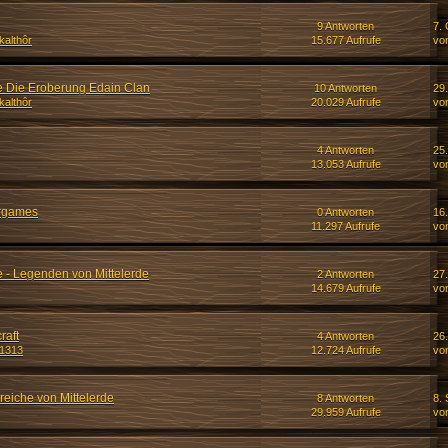
9 Antworten
7. 
kalthôr
15.677 Aufrufe
vo
e Die Eroberung Edain Clan
10 Antworten
29
kalthôr
20.029 Aufrufe
vo
4 Antworten
25
13.053 Aufrufe
vo
ergames
0 Antworten
16.
11.297 Aufrufe
vo
e - Legenden von Mittelerde
2 Antworten
27
14.679 Aufrufe
vo
raft
4 Antworten
26
e1313
12.724 Aufrufe
vo
reiche von Mittelerde
8 Antworten
8.
29.959 Aufrufe
vo