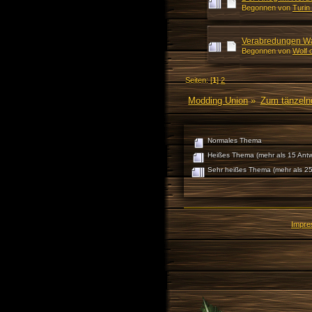
Begonnen von
Turin
Verabredungen War
Begonnen von
Wolf o
Seiten: [
1
]
2
Modding Union
»
Zum tänzeln
Normales Thema
Heißes Thema (mehr als 15 Antw
Sehr heißes Thema (mehr als 25
Impr