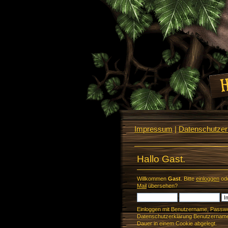
Impressum
|
Datenschutzerk
Hallo Gast.
Willkommen
Gast
. Bitte
einloggen
od
Mail
übersehen?
Einloggen mit Benutzername, Passwo
Datenschutzerklärung Benutzername 
Dauer in einem Cookie abgelegt.