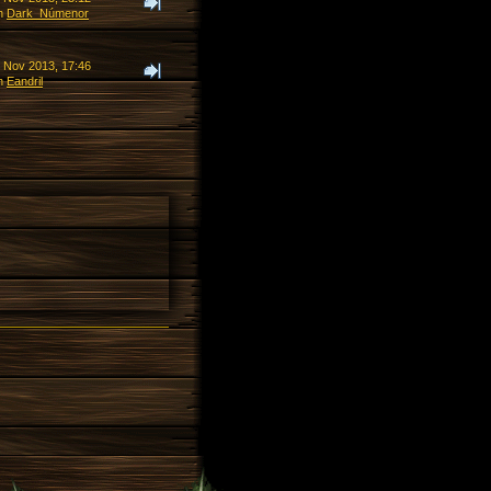
n
Dark_Númenor
. Nov 2013, 17:46
n
Eandril