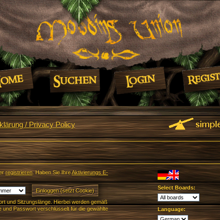
lärung / Privacy Policy
er
registrieren
. Haben Sie Ihre
Aktivierungs E-
Select Boards:
rt und Sitzungslänge. Hierbei werden gemäß
und Passwort verschlüsselt für die gewählte
Language: