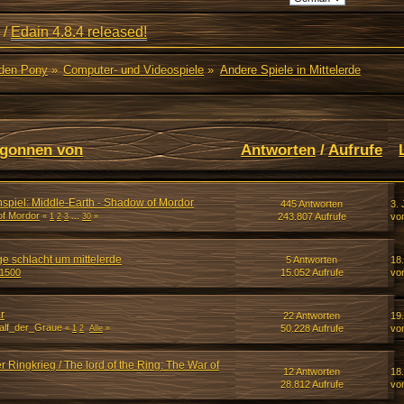
/
Edain 4.8.4 released!
den Pony
»
Computer- und Videospiele
»
Andere Spiele in Mittelerde
gonnen von
Antworten
/
Aufrufe
piel: Middle-Earth - Shadow of Mordor
445 Antworten
3. 
of Mordor
243.807 Aufrufe
vo
«
1
2
3
...
30
»
ge schlacht um mittelerde
5 Antworten
18
1500
15.052 Aufrufe
vo
r
22 Antworten
19
alf_der_Graue
50.228 Aufrufe
vo
«
1
2
Alle
»
r Ringkrieg / The lord of the Ring: The War of
12 Antworten
18
28.812 Aufrufe
vo