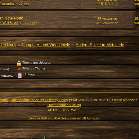
 Turumbar
42.518 Aufrufe
vo
«
1
2
Alle
»
 in the North
36 Antworten
15
f Wall Street
49.120 Aufrufe
vo
«
1
2
3
Alle
»
den Pony
»
Computer- und Videospiele
»
Andere Spiele in Mittelerde
Thema geschlossen
Fixiertes Thema
orten)
Umfrage
 Antworten)
essum
|
Datenschutzerklärung / Privacy Policy
|
SMF 2.0.15
|
SMF © 2017
,
Simple Machines
Datenschutzerklärung
XHTML
RSS
WAP2
Seite erstellt in 0.454 Sekunden mit 18 Abfragen.