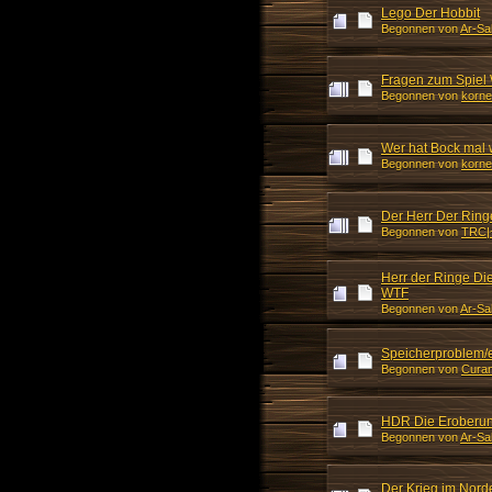
Lego Der Hobbit
Begonnen von
Ar-Sa
Fragen zum Spiel 
Begonnen von
korne
Wer hat Bock mal 
Begonnen von
korne
Der Herr Der Rin
Begonnen von
TRC|
Herr der Ringe D
WTF
Begonnen von
Ar-Sa
Speicherproblem/e
Begonnen von
Curan
HDR Die Eroberung
Begonnen von
Ar-Sa
Der Krieg im Nord