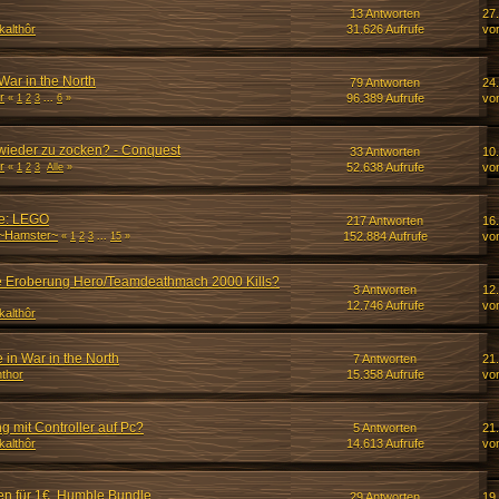
13 Antworten
27.
kalthôr
31.626 Aufrufe
vo
War in the North
79 Antworten
24
r
96.389 Aufrufe
vo
«
1
2
3
...
6
»
wieder zu zocken? - Conquest
33 Antworten
10
r
52.638 Aufrufe
vo
«
1
2
3
Alle
»
ge: LEGO
217 Antworten
16
~Hamster~
152.884 Aufrufe
vo
«
1
2
3
...
15
»
ie Eroberung Hero/Teamdeathmach 2000 Kills?
3 Antworten
12
12.746 Aufrufe
vo
kalthôr
 in War in the North
7 Antworten
21
thor
15.358 Aufrufe
vo
 mit Controller auf Pc?
5 Antworten
21
kalthôr
14.613 Aufrufe
vo
en für 1€, Humble Bundle
29 Antworten
19