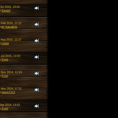
Okt 2016, 19:02
n
Eandril
. Feb 2016, 21:37
n
Ar-Sakalthôr
. Aug 2015, 12:27
n
Linwe
 Jul 2015, 13:03
n
Estel
. Nov 2014, 12:15
n
Estel
. Nov 2014, 17:11
n
steve1313
 Sep 2014, 13:52
n
Estel