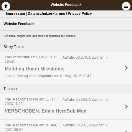
Website Feedback
Impressum
|
Datenschutzerklärung / Privacy Policy
Website Feedback
For ideas, suggestions and criticism regarding the website.
Sticky Topics
Lord of Mordor
am 01 Aug, 2015
Aufrufe: 33.276, Antworten: 7
19:38
Modding Union Milestones
Letzter Beitrag von Adrigabbro am 01 Aug, 2015 22:47
Themen
The_Necromancer0
am 11 Jan,
Aufrufe: 15.365, Antworten: 0
2023 11:06
VERSCHOBEN: Edain HeroSub Mod
The_Necromancer0
am 20 Jan,
Aufrufe: 14.201, Antworten: 0
2021 09:34