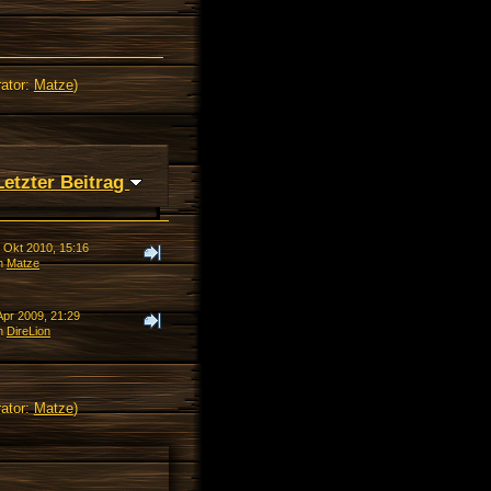
ator:
Matze
)
Letzter Beitrag
. Okt 2010, 15:16
n
Matze
Apr 2009, 21:29
n
DireLion
ator:
Matze
)