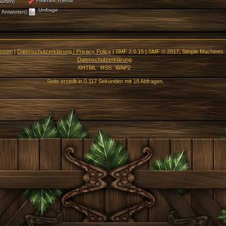
Fixiertes Thema
orten)
Umfrage
 Antworten)
essum
|
Datenschutzerklärung / Privacy Policy
|
SMF 2.0.15
|
SMF © 2017
,
Simple Machines
Datenschutzerklärung
XHTML
RSS
WAP2
Seite erstellt in 0.117 Sekunden mit 18 Abfragen.