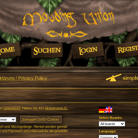
lärung / Privacy Policy
er
registrieren
. Haben Sie Ihre
Aktivierungs E-
Select Boards:
rt und Sitzungslänge. Hierbei werden gemäß
und Passwort verschlüsselt für die gewählte
Language: