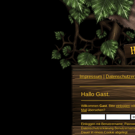
Impressum
|
Datenschutzerk
Hallo Gast.
Willkommen
Gast
. Bitte
einloggen
od
Mail
übersehen?
Einloggen mit Benutzername, Passwo
Datenschutzerklärung Benutzername 
Dauer in einem Cookie abgelegt.