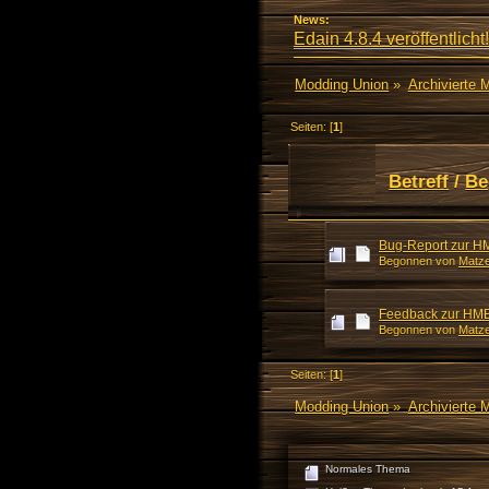
News:
Edain 4.8.4 veröffentlicht!
Modding Union
»
Archivierte 
Seiten: [
1
]
Betreff
/
Be
Bug-Report zur H
Begonnen von
Matz
Feedback zur HME
Begonnen von
Matz
Seiten: [
1
]
Modding Union
»
Archivierte 
Normales Thema