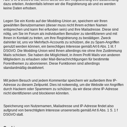
dazu erteilen. Andernfalls lehnen wir die Registrierung ab und es werden
keine Daten erhoben.
Legen Sie ein Konto auf der Modding-Union an, speichern wir Ihren
gewählten Benutzernamen (dieser muss nicht Ihrem echten Namen
entsprechen und kann frei erfunden sein) und Ihre Mailadresse. Diese sind
nötig, um Sie im Forum als individuellen Benutzer zu identifizieren und mit
Ihnen in Kontakt zu treten, um Ihre Registrierung zu bestätigen. Zweck
dahinter ist, uns vor Mehrfach-Accounts zu schützen, die zu Spam-Angriffen
genutzt werden können, ein berechtiges Interesse gemäß Art 6 Abs. 1 lit. f
DSGVO. Die Modding-Union wird Ihnen allerdings nie ohne ihre Zustimmung
Mails schicken. Sie haben die Möglichkeit, in ihrem Profil Mails von anderen
Mitgliedern zu erlauben oder Mail-Benachrichtigungen für bestimmte
Forenthemen zu abonnieren. Diese Funktionen sind allerdings
standardmäßig deaktiviert.
Mit jedem Besuch und jedem Kommentar speichern wir außerdem Ihre IP-
Adresse zu diesem Zeitpunkt. Dies ist notwendig, um die Website vor Angriffen
durch Hackern oder Spammern zu schützen, da wir diese ohne IP-Adresse
nicht identifizieren und blockieren könnten.
Speicherung von Nutzernamen, Mailadresse und IP-Adresse findet also
aufgrund von berechtigtem Interesse unsererseits gemäß Art 6 Abs. 1 S. 1 f
DSGVO statt.