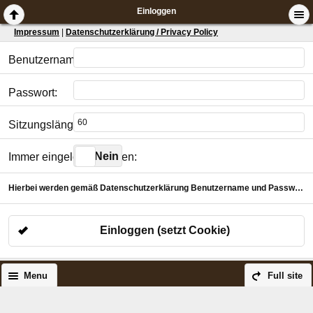
Einloggen
Impressum
|
Datenschutzerklärung / Privacy Policy
Benutzername:
Passwort:
Sitzungslänge in Minuten:
Ja
Nein
Immer eingeloggt bleiben:
Hierbei werden gemäß Datenschutzerklärung Benutzername und Passwort verschlüsselt für die gewählte Dauer in einem Cookie abgelegt.
Einloggen (setzt Cookie)
Menu
Full site