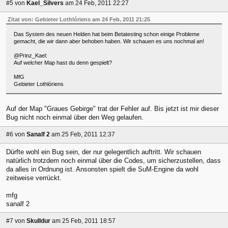
#5
von
Kael_Silvers
am 24 Feb, 2011 22:27
Zitat von: Gebieter Lothlóriens am 24 Feb, 2011 21:25
Das System des neuen Helden hat beim Betatesting schon einige Probleme
gemacht, die wir dann aber behoben haben. Wir schauen es uns nochmal an!
@Prinz_Kael:
Auf welcher Map hast du denn gespielt?
MfG
Gebieter Lothlóriens
Auf der Map "Graues Gebirge" trat der Fehler auf. Bis jetzt ist mir dieser
Bug nicht noch einmal über den Weg gelaufen.
#6
von
Sanalf 2
am 25 Feb, 2011 12:37
Dürfte wohl ein Bug sein, der nur gelegentlich auftritt. Wir schauen
natürlich trotzdem noch einmal über die Codes, um sicherzustellen, dass
da alles in Ordnung ist. Ansonsten spielt die SuM-Engine da wohl
zeitweise verrückt.
mfg
sanalf 2
#7
von
Skulldur
am 25 Feb, 2011 18:57