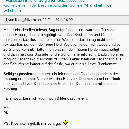
- Fellbestien machen zu großen Gebäudeschaden
-Schreibfehler in der Beschreibung der "Schreien"-Fähigkeit in der
Schüfmine
#1
von
Kael_Silvers
am 22 Feb, 2011 16:22
Mir ist ein ziemlich mieser Bug aufgefallen. Und zwar betrifft es den
neuen Helden, den ihr eingefügt habt. Das System an und für sich
funktioniert tadellos, nur seltsamer Weise ist der Balrog nicht mehr
rekrutierbar, sondern der neue Held. Weis ich leider nicht wodurch dies
zu Stande kommt. Hatte mich erst mit dem neuen Helden beschäftigt
und dann halt das Upgrade für die Schürfmine erforscht. Dadurch war es
möglich Kroshbakh mehrmals zu rufen. Leider blieb der Kroshbakh aus
der Schürfmine immer auf der Stufe, wo er nur bis Level 3 ankommt.
Selbiges passierte mir auch, als ich dann das Drachenupgrade in der
Festung erforschte. Vorher war das Bild vom Drachen zu sehen. Nach
dem Upgrade war Kroshbakh an Stelle des Drachens zu rufen in der
Festung.
Falls nötig, kann ich auch noch Bilder dazu liefern.
MfG
PK
PS: Kroshbakh gefällt mir echt gut