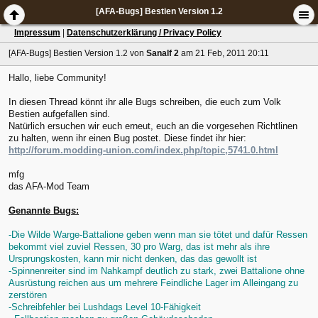
[AFA-Bugs] Bestien Version 1.2
Impressum
|
Datenschutzerklärung / Privacy Policy
[AFA-Bugs] Bestien Version 1.2
von
Sanalf 2
am 21 Feb, 2011 20:11
Hallo, liebe Community!
In diesen Thread könnt ihr alle Bugs schreiben, die euch zum Volk
Bestien aufgefallen sind.
Natürlich ersuchen wir euch erneut, euch an die vorgesehen Richtlinen
zu halten, wenn ihr einen Bug postet. Diese findet ihr hier:
http://forum.modding-union.com/index.php/topic,5741.0.html
mfg
das AFA-Mod Team
Genannte Bugs:
-Die Wilde Warge-Battalione geben wenn man sie tötet und dafür Ressen
bekommt viel zuviel Ressen, 30 pro Warg, das ist mehr als ihre
Ursprungskosten, kann mir nicht denken, das das gewollt ist
-Spinnenreiter sind im Nahkampf deutlich zu stark, zwei Battalione ohne
Ausrüstung reichen aus um mehrere Feindliche Lager im Alleingang zu
zerstören
-Schreibfehler bei Lushdags Level 10-Fähigkeit