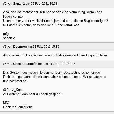
#2
von
Sanalf 2
am 22 Feb, 2011 16:28
Aha, das ist interessant. Ich hab schon eine Vermutung, woran das
liegen könnte.
Könnte aber vorher vielleicht noch jemand bitte diesen Bug bestätigen?
Nur damit ich sehe, dass das kein Einzelvorfall war.
mfg
sanalf 2
#3
von
Doomron
am 24 Feb, 2011 15:32
Also bei mir funktioniert es tadellos.Hab keinen solchen Bug am Halse.
#4
von
Gebieter Lothlóriens
am 24 Feb, 2011 21:25
Das System des neuen Helden hat beim Betatesting schon einige
Probleme gemacht, die wir dann aber behoben haben. Wir schauen es
uns nochmal an!
@Prinz_Kael:
Auf welcher Map hast du denn gespielt?
MfG
Gebieter Lothlóriens