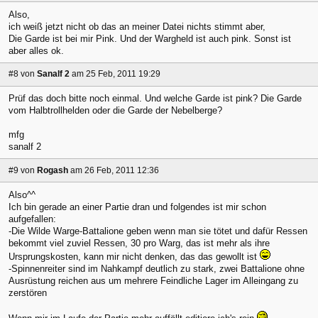
Also,
ich weiß jetzt nicht ob das an meiner Datei nichts stimmt aber,
Die Garde ist bei mir Pink. Und der Wargheld ist auch pink. Sonst ist
aber alles ok.
#8
von
Sanalf 2
am 25 Feb, 2011 19:29
Prüf das doch bitte noch einmal. Und welche Garde ist pink? Die Garde
vom Halbtrollhelden oder die Garde der Nebelberge?
mfg
sanalf 2
#9
von
Rogash
am 26 Feb, 2011 12:36
Also^^
Ich bin gerade an einer Partie dran und folgendes ist mir schon
aufgefallen:
-Die Wilde Warge-Battalione geben wenn man sie tötet und dafür Ressen
bekommt viel zuviel Ressen, 30 pro Warg, das ist mehr als ihre
Ursprungskosten, kann mir nicht denken, das das gewollt ist
-Spinnenreiter sind im Nahkampf deutlich zu stark, zwei Battalione ohne
Ausrüstung reichen aus um mehrere Feindliche Lager im Alleingang zu
zerstören