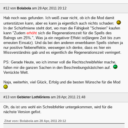
#12
von
Bolabola
am 28 Apr, 2011 20:12
Hab noch was gefunden. Ich weiß zwar nicht, ob ich die Mod damit
unterstützen kann, aber es kann ja eigentlich auch nichts schaden:
In der Schürfmiene steht dort, wo man die Fähigkeit "Schreien" kaufen
kann "Zudem
erhöht
sich die Regenerationszeit für die Spells des
Balrogs um 25%.", Was ja ein negativer Effekt ist(längere Zeit bis zum
erneuten Einsatz). Und da bei den anderen erwerbbaren Spells stehen ja
nur positive Nebeneffekte, weswegen ich denke, dass es hier ein
Missverständnis gab und es eigentlich die Regenerationszeit verringert.
PS: Gerade Heute, wo ich immer voll die Rechtschreibfehler mache,
fallen mir die ganzen Sachen in den Beschreibungskästchen auf.
Verrückte Welt.
Naja, weiterhin, viel Glück, Erfolg und die besten Wünsche für die Mod
#13
von
Gebieter Lothlóriens
am 28 Apr, 2011 21:48
Oh, da ist uns wohl ein Schreibfehler untergekommen, wird für die
nächste Version gefixt.
Zitat von: Bolabola am 28 Apr, 2011 20:12