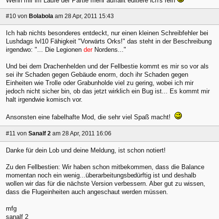
Wenn mir im Laufe der Partie mehr auffällt editiere ich's rein
#10
von
Bolabola
am 28 Apr, 2011 15:43
Ich hab nichts besonderes entdeckt, nur einen kleinen Schreibfehler bei
Lushdags lvl10 Fähigkeit "Vorwärts Orks!" das steht in der Beschreibung
irgendwo: "... Die Legionen
der
Nordens..."
Und bei dem Drachenhelden und der Fellbestie kommt es mir so vor als
sei ihr Schaden gegen Gebäude enorm, doch ihr Schaden gegen
Einheiten wie Trolle oder Grabunholde viel zu gering, wobei ich mir
jedoch nicht sicher bin, ob das jetzt wirklich ein Bug ist... Es kommt mir
halt irgendwie komisch vor.
Ansonsten eine fabelhafte Mod, die sehr viel Spaß macht!
#11
von
Sanalf 2
am 28 Apr, 2011 16:06
Danke für dein Lob und deine Meldung, ist schon notiert!
Zu den Fellbestien: Wir haben schon mitbekommen, dass die Balance
momentan noch ein wenig...überarbeitungsbe
dürftig ist und deshalb
wollen wir das für die nächste Version verbessern. Aber gut zu wissen,
dass die Flugeinheiten auch angeschaut werden müssen.
mfg
sanalf 2