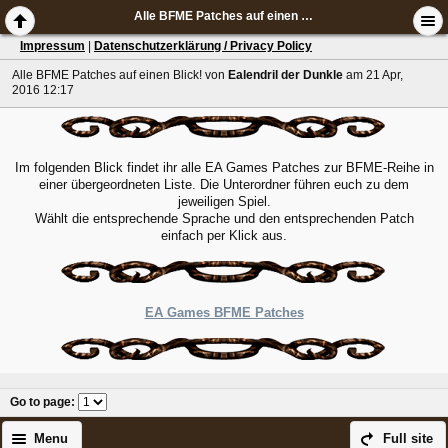
Alle BFME Patches auf einen Blick!
Impressum
|
Datenschutzerklärung / Privacy Policy
Alle BFME Patches auf einen Blick!
von
Ealendril der Dunkle
am 21 Apr,
2016 12:17
Im folgenden Blick findet ihr alle EA Games Patches zur BFME-Reihe in
einer übergeordneten Liste. Die Unterordner führen euch zu dem
jeweiligen Spiel.
Wählt die entsprechende Sprache und den entsprechenden Patch
einfach per Klick aus.
EA Games BFME Patches
Go to page
:
Menu
Full site