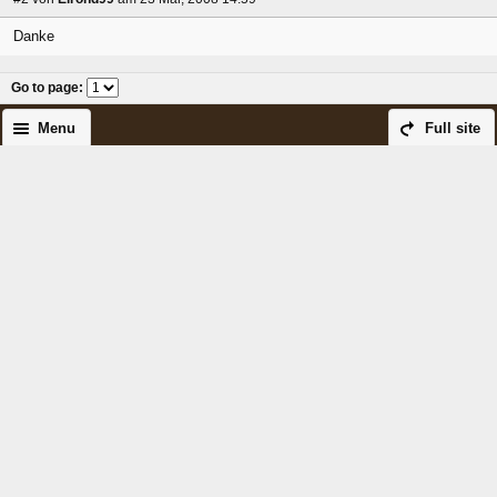
Danke
Go to page
:
Menu
Full site