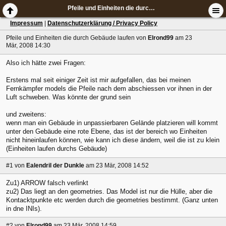
Pfeile und Einheiten die durch Gebäude laufen
Impressum
|
Datenschutzerklärung / Privacy Policy
Pfeile und Einheiten die durch Gebäude laufen
von
Elrond99
am 23
Mär, 2008 14:30
Also ich hätte zwei Fragen:
Erstens mal seit einiger Zeit ist mir aufgefallen, das bei meinen
Fernkämpfer models die Pfeile nach dem abschiessen vor ihnen in der
Luft schweben. Was könnte der grund sein
und zweitens:
wenn man ein Gebäude in unpassierbaren Gelände platzieren will kommt
unter den Gebäude eine rote Ebene, das ist der bereich wo Einheiten
nicht hineinlaufen können, wie kann ich diese ändern, weil die ist zu klein
(Einheiten laufen durchs Gebäude)
#1
von
Ealendril der Dunkle
am 23 Mär, 2008 14:52
Zu1) ARROW falsch verlinkt
zu2) Das liegt an den geometries. Das Model ist nur die Hülle, aber die
Kontacktpunkte etc werden durch die geometries bestimmt. (Ganz unten
in dne INIs).
#2
von
Elrond99
am 23 Mär, 2008 14:59