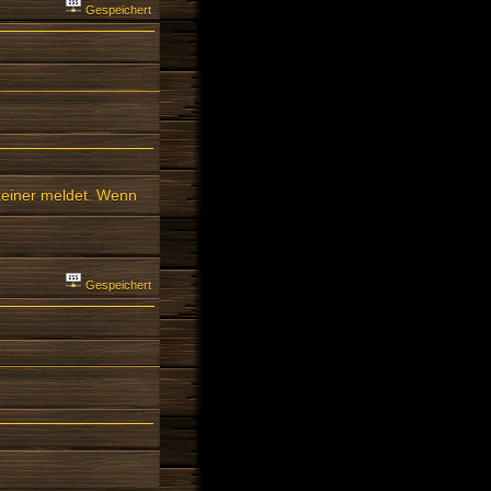
Gespeichert
keiner meldet. Wenn
Gespeichert