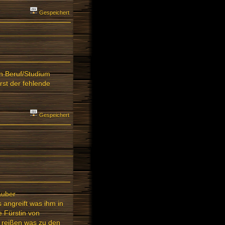
Gespeichert
en Beruf/Studium
st der fehlende
Gespeichert
auber
s angreift was ihm in
e Fürstin von
u reißen was zu den