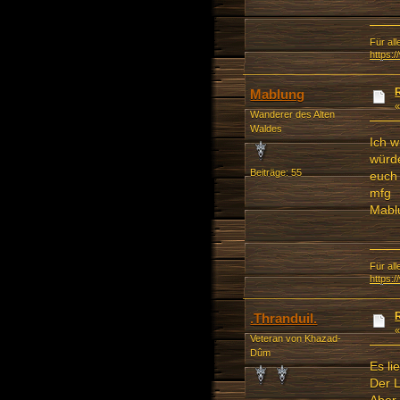
Für all
https:
Mablung
Wanderer des Alten
Waldes
Ich w
würde
Beiträge: 55
euch 
mfg
Mabl
Für all
https:
.Thranduil.
Veteran von Khazad-
Dûm
Es li
Der L