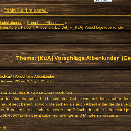
/
Edain 4.8.4 released!
Modifikationen
»
Kampf um Albenmark
»
oderatoren:
Farodin
,
Anoverion
,
EvilDet
) »
[KuA] Vorschläge Albenkinder
Thema: [KuA] Vorschläge Albenkinder (Ge
Re:[KuA] Vorschläge Albenkinder
«
Antwort #30 am:
3. Aug 2012, 00:48 »
abe eine Idee für einen Albenmark Spell:
er des Albenhauptes: Ein bestimmtes Gebiet wird mit dem Zauber der
haupt liegt belegt. sowohl Menschen als auch Albenkinder die das ver
ten Erhalten verschlechterte werte und Giftschaden der stärker wird je l
ebiet aufhalten der Zauber sollte ungefär 3 Minuten andauern.
ung