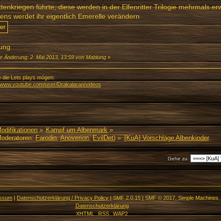
tenkriegen führte, diese werden in der Elfenritter Trilogie mehrmals er
ens werdet ihr eigentlich Emerelle verändern
ung
te Änderung: 2. Mai 2013, 13:59 von Mablung
»
e die Lets plays mögen:
//www.youtube.com/user/Drakalaran/videos
Modifikationen
»
Kampf um Albenmark
»
oderatoren:
Farodin
,
Anoverion
,
EvilDet
) »
[KuA] Vorschläge Albenkinder
Gehe zu:
essum
|
Datenschutzerklärung / Privacy Policy
|
SMF 2.0.15
|
SMF © 2017
,
Simple Machines
Datenschutzerklärung
XHTML
RSS
WAP2