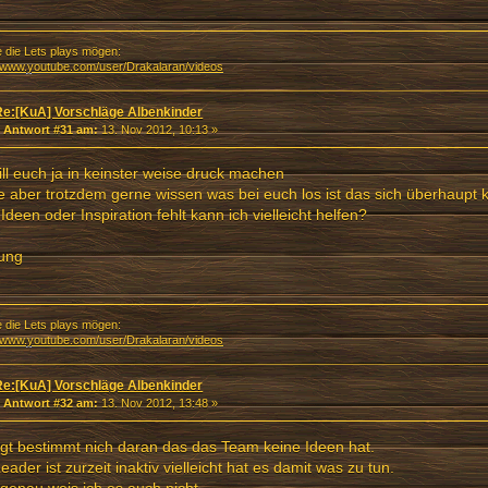
e die Lets plays mögen:
//www.youtube.com/user/Drakalaran/videos
Re:[KuA] Vorschläge Albenkinder
«
Antwort #31 am:
13. Nov 2012, 10:13 »
ill euch ja in keinster weise druck machen
 aber trotzdem gerne wissen was bei euch los ist das sich überhaupt 
Ideen oder Inspiration fehlt kann ich vielleicht helfen?
ung
e die Lets plays mögen:
//www.youtube.com/user/Drakalaran/videos
Re:[KuA] Vorschläge Albenkinder
«
Antwort #32 am:
13. Nov 2012, 13:48 »
egt bestimmt nich daran das das Team keine Ideen hat.
eader ist zurzeit inaktiv vielleicht hat es damit was zu tun.