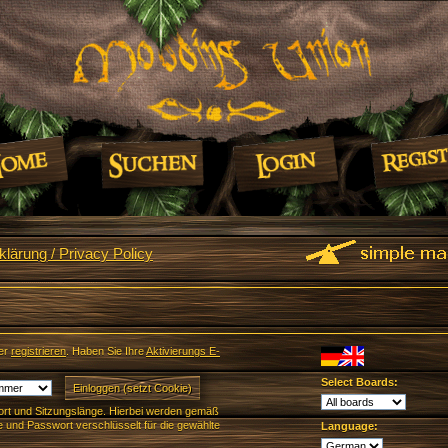
lärung / Privacy Policy
er
registrieren
. Haben Sie Ihre
Aktivierungs E-
Select Boards:
rt und Sitzungslänge. Hierbei werden gemäß
und Passwort verschlüsselt für die gewählte
Language: