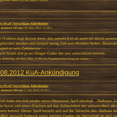
genau weis ich es auch nicht.
Re:[KuA] Vorschläge Albenkinder
«
Antwort #33 am:
19. Nov 2012, 17:46 »
 Problem liegt derzeit darin, das sowohl Evil als auch ich durch unser
gefordert werden und einfach wenig Zeit zum Modden finden. Besonder
gteil ist sehr Zeitintensiv.
eicht findet sich ja ein fähiger Coder der uns unterstützen könnte.
e Änderung: 19. Nov 2012, 17:48 von Fingolfin,Hoher König der Noldor
»
.08.2012 KuA-Ankündigung
Re:[KuA] Vorschläge Albenkinder
«
Antwort #34 am:
2. Jan 2013, 01:57 »
 Ich habe mir mal wieder einen Albenmark Spell überlegt: Alathaias Z
für kurze zeit einen Drachen auf das Schlachtfeld der unkontrolliert alle
uere kommt. Dieser Spell bezieht sich auf die Tatsache das Alathaia di
llion versucht hattemit einen solchen Zauber die Herrschaft an sich z