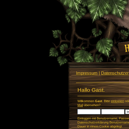
Impressum
|
Datenschutzerk
Hallo Gast.
Willkommen
Gast
. Bitte
einloggen
od
Mail
übersehen?
Einloggen mit Benutzername, Passwo
Datenschutzerklärung Benutzername 
Dauer in einem Cookie abgelegt.