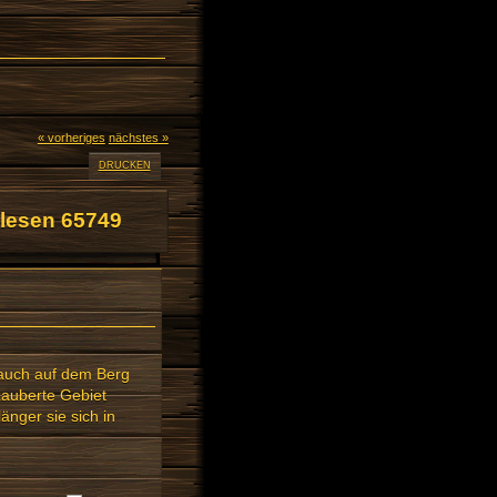
« vorheriges
nächstes »
DRUCKEN
lesen 65749
 auch auf dem Berg
zauberte Gebiet
änger sie sich in