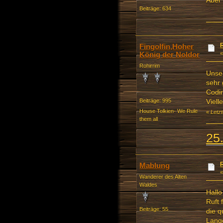
Aber 
Beiträge: 634
Fingolfin,Hoher
König der Noldor
Rohirrim
Unser
sehr 
Codin
Viell
Beiträge: 995
House Tolkien- We Rule
«
Letzt
them all
25
Mablung
Wanderer des Alten
Waldes
Hallo
Ruft 
Beiträge: 55
die q
Lango