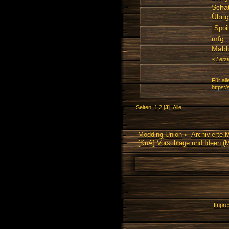
Schat
Übrig
mfg
Mabl
«
Letz
Für all
https:
Seiten:
1
2
[
3
]
Alle
Modding Union
»
Archivierte 
[KuA] Vorschläge und Ideen
(M
Impr