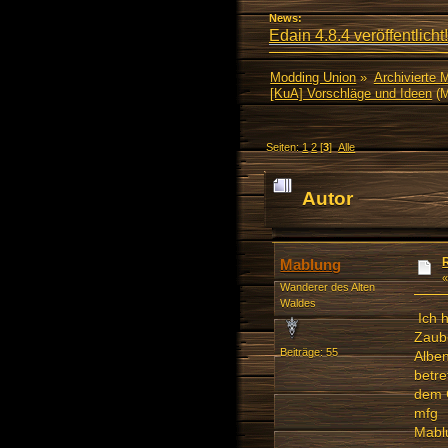
News:
Edain 4.8.4 veröffentlicht!
Modding Union
»
Archivierte 
[KuA] Vorschläge und Ideen
(M
Seiten:
1
2
[
3
]
Alle
Autor
mal)
Mablung
Wanderer des Alten
Waldes
Ich h
Zaub
Beiträge: 55
Alben
betre
dem G
mfg
Mabl