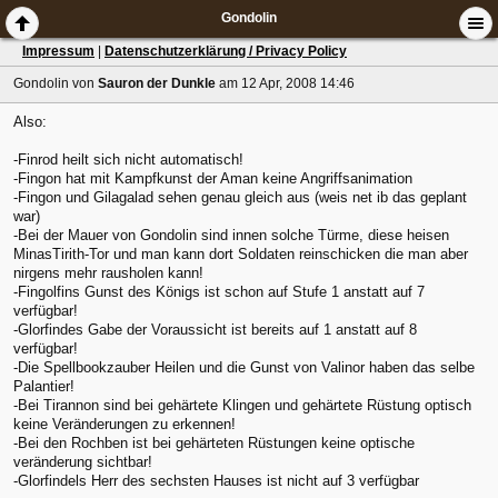
Gondolin
Impressum
|
Datenschutzerklärung / Privacy Policy
Gondolin
von
Sauron der Dunkle
am 12 Apr, 2008 14:46
Also:
-Finrod heilt sich nicht automatisch!
-Fingon hat mit Kampfkunst der Aman keine Angriffsanimation
-Fingon und Gilagalad sehen genau gleich aus (weis net ib das geplant
war)
-Bei der Mauer von Gondolin sind innen solche Türme, diese heisen
MinasTirith-Tor und man kann dort Soldaten reinschicken die man aber
nirgens mehr rausholen kann!
-Fingolfins Gunst des Königs ist schon auf Stufe 1 anstatt auf 7
verfügbar!
-Glorfindes Gabe der Voraussicht ist bereits auf 1 anstatt auf 8
verfügbar!
-Die Spellbookzauber Heilen und die Gunst von Valinor haben das selbe
Palantier!
-Bei Tirannon sind bei gehärtete Klingen und gehärtete Rüstung optisch
keine Veränderungen zu erkennen!
-Bei den Rochben ist bei gehärteten Rüstungen keine optische
veränderung sichtbar!
-Glorfindels Herr des sechsten Hauses ist nicht auf 3 verfügbar