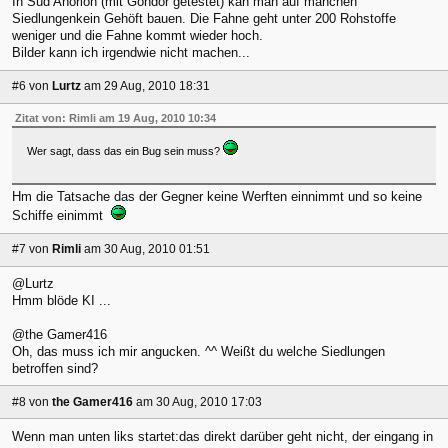
In Süd Anorion (mit Gondor getestet) kan man auf manchen
Siedlungenkein Gehöft bauen. Die Fahne geht unter 200 Rohstoffe
weniger und die Fahne kommt wieder hoch.
Bilder kann ich irgendwie nicht machen...
#6
von
Lurtz
am 29 Aug, 2010 18:31
Zitat von: Rimli am 19 Aug, 2010 10:34
Wer sagt, dass das ein Bug sein muss?
Hm die Tatsache das der Gegner keine Werften einnimmt und so keine
Schiffe einimmt
#7
von
Rimli
am 30 Aug, 2010 01:51
@Lurtz
Hmm blöde KI ...
@the Gamer416
Oh, das muss ich mir angucken. ^^ Weißt du welche Siedlungen
betroffen sind?
#8
von
the Gamer416
am 30 Aug, 2010 17:03
Wenn man unten liks startet:das direkt darüber geht nicht, der eingang in