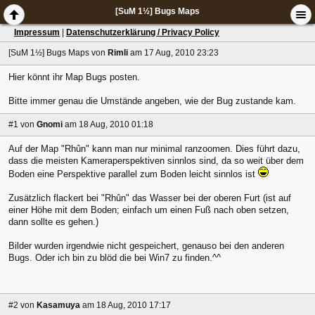
[SuM 1½] Bugs Maps
Impressum
|
Datenschutzerklärung / Privacy Policy
[SuM 1½] Bugs Maps
von
Rimli
am 17 Aug, 2010 23:23
Hier könnt ihr Map Bugs posten.
Bitte immer genau die Umstände angeben, wie der Bug zustande kam.
#1
von
Gnomi
am 18 Aug, 2010 01:18
Auf der Map "Rhûn" kann man nur minimal ranzoomen. Dies führt dazu,
dass die meisten Kameraperspektiven sinnlos sind, da so weit über dem
Boden eine Perspektive parallel zum Boden leicht sinnlos ist
Zusätzlich flackert bei "Rhûn" das Wasser bei der oberen Furt (ist auf
einer Höhe mit dem Boden; einfach um einen Fuß nach oben setzen,
dann sollte es gehen.)
Bilder wurden irgendwie nicht gespeichert, genauso bei den anderen
Bugs. Oder ich bin zu blöd die bei Win7 zu finden.^^
#2
von
Kasamuya
am 18 Aug, 2010 17:17