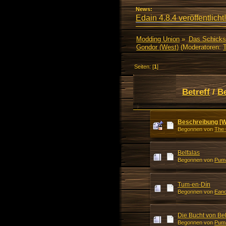
News:
Edain 4.8.4 veröffentlicht!
Modding Union
»
Das Schicks
Gondor (West)
(Moderatoren:
Seiten: [
1
]
Betreff
/
B
Beschreibung [W
Begonnen von
The 
Belfalas
Begonnen von
Pum
Tum-en-Dín
Begonnen von
Eand
Die Bucht von Bel
Begonnen von
Pum