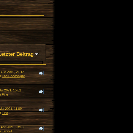
Letzter Beitrag
. Okt 2010, 21:12
n
The Chaosnight
Jul 2021, 15:02
n
Fine
Mai 2021, 11:09
n
Fine
 Apr 2021, 23:18
n
Eandril