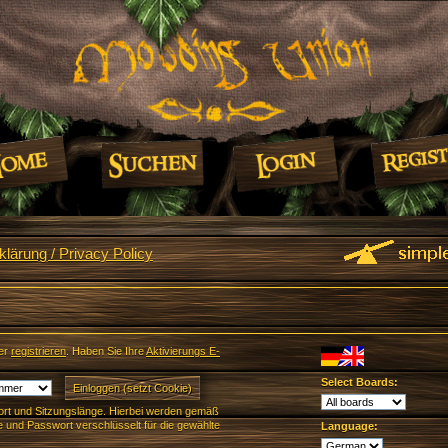
lärung / Privacy Policy
er
registrieren
. Haben Sie Ihre
Aktivierungs E-
Select Boards:
rt und Sitzungslänge. Hierbei werden gemäß
und Passwort verschlüsselt für die gewählte
Language: