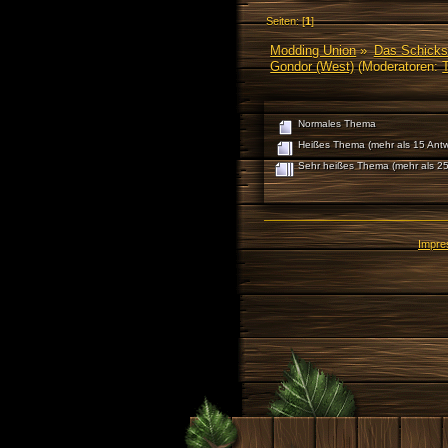
Seiten: [
1
]
Modding Union
»
Das Schicks
Gondor (West)
(Moderatoren:
Normales Thema
Heißes Thema (mehr als 15 Antw
Sehr heißes Thema (mehr als 25
Impr