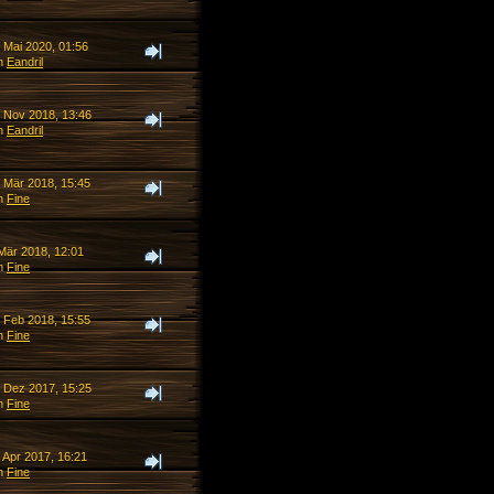
 Mai 2020, 01:56
n
Eandril
. Nov 2018, 13:46
n
Eandril
. Mär 2018, 15:45
n
Fine
 Mär 2018, 12:01
n
Fine
. Feb 2018, 15:55
n
Fine
. Dez 2017, 15:25
n
Fine
 Apr 2017, 16:21
n
Fine