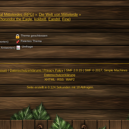
al Mittelerdes (RPG)
»
Die Welt von Mittelerde
»
Thorondor the Eagle
,
kolibri8
,
Eandril
,
Fine
)
Thema geschlossen
Fixiertes Thema
orten)
Umfrage
 Antworten)
essum
|
Datenschutzerklärung / Privacy Policy
|
SMF 2.0.15
|
SMF © 2017
,
Simple Machines
Datenschutzerklärung
XHTML
RSS
WAP2
Seite erstellt in 0.124 Sekunden mit 18 Abfragen.