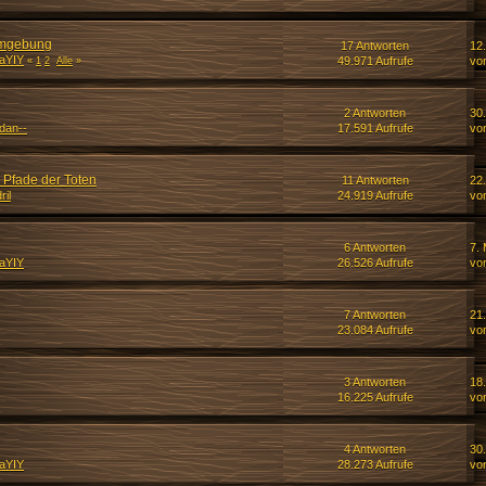
Umgebung
17 Antworten
12.
aYIY
49.971 Aufrufe
vo
«
1
2
Alle
»
2 Antworten
30
rdan--
17.591 Aufrufe
vo
 Pfade der Toten
11 Antworten
22
ril
24.919 Aufrufe
vo
6 Antworten
7.
aYIY
26.526 Aufrufe
vo
7 Antworten
21
23.084 Aufrufe
vo
3 Antworten
18
16.225 Aufrufe
vo
4 Antworten
30.
aYIY
28.273 Aufrufe
vo