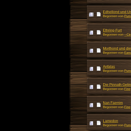
Edhellond und 
Begonnen von
Pum
Ethring-Furt
Begonnen von
--Ci
Morthond und die
Begonnen von
Eand
Anfalas
Begonnen von
Pum
Die Pinnath Gelin
Begonnen von
Fine
Nan Faerrim
Begonnen von
Fine
Lamedon
Begonnen von
Pum