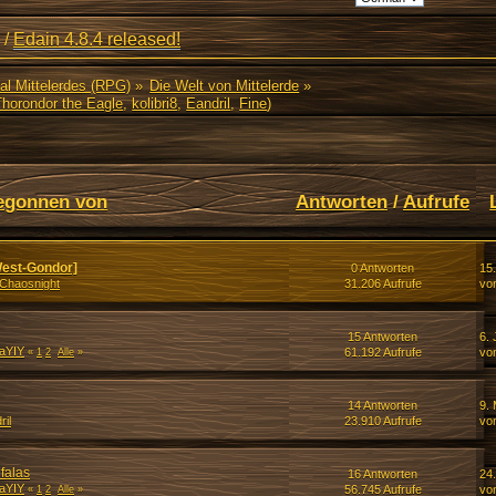
/
Edain 4.8.4 released!
al Mittelerdes (RPG)
»
Die Welt von Mittelerde
»
Thorondor the Eagle
,
kolibri8
,
Eandril
,
Fine
)
egonnen von
Antworten
/
Aufrufe
est-Gondor]
0 Antworten
15
Chaosnight
31.206 Aufrufe
vo
15 Antworten
6. 
aYIY
61.192 Aufrufe
vo
«
1
2
Alle
»
14 Antworten
9. 
ril
23.910 Aufrufe
vo
falas
16 Antworten
24.
aYIY
56.745 Aufrufe
vo
«
1
2
Alle
»