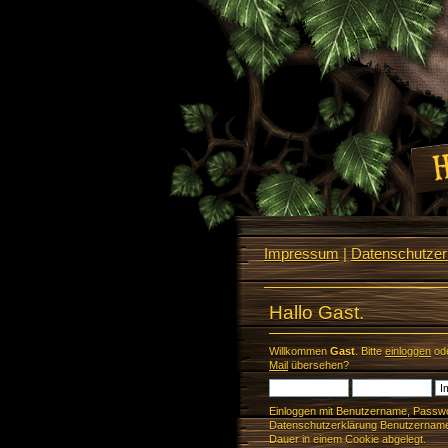
Impressum
|
Datenschutzerk
Hallo Gast.
Willkommen
Gast
. Bitte
einloggen
od
Mail
übersehen?
Einloggen mit Benutzername, Passwo
Datenschutzerklärung Benutzername 
Dauer in einem Cookie abgelegt.