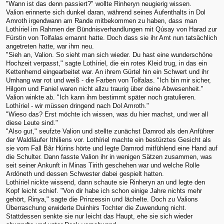
"Wann ist das denn passiert?" wollte Rinheryn neugierig wissen.
Valion erinnerte sich dunkel daran, während seines Aufenthalts in Dol
Amroth irgendwann am Rande mitbekommen zu haben, dass man
Lothíriel im Rahmen der Bündnisverhandlungen mit Qúsay von Harad zur
Fürstin von Tolfalas ernannt hatte. Doch dass sie ihr Amt nun tatsächlich
angetreten hatte, war ihm neu.
"Sieh an, Valion. So sieht man sich wieder. Du hast eine wunderschöne
Hochzeit verpasst," sagte Lothíriel, die ein rotes Kleid trug, in das ein
Kettenhemd eingearbeitet war. An ihrem Gürtel hin ein Schwert und ihr
Umhang war rot und weiß - die Farben von Tolfalas. "Ich bin mir sicher,
Hilgorn und Faniel waren nicht allzu traurig über deine Abwesenheit."
Valion winkte ab. "Ich kann ihm bestimmt später noch gratulieren.
Lothíriel - wir müssen dringend nach Dol Amroth."
"Wieso das? Erst möchte ich wissen, was du hier machst, und wer all
diese Leute sind."
"Also gut," seufzte Valion und stellte zunächst Damrod als den Anführer
der Waldläufer Ithiliens vor. Lothíriel machte ein bestürztes Gesicht als
sie vom Fall Bâr Húrins hörte und legte Damrod mitfühlend eine Hand auf
die Schulter. Dann fasste Valion ihr in wenigen Sätzen zusammen, was
seit seiner Ankunft in Minas Tirith geschehen war und welche Rolle
Ardóneth und dessen Schwester dabei gespielt hatten.
Lothíriel nickte wissend, dann schaute sie Rinheryn an und legte den
Kopf leicht schief. "Von dir habe ich schon einige Jahre nichts mehr
gehört, Rinya," sagte die Prinzessin und lächelte. Doch zu Valions
Überraschung erwiderte Duinhirs Tochter die Zuwendung nicht.
Stattdessen senkte sie nur leicht das Haupt, ehe sie sich wieder