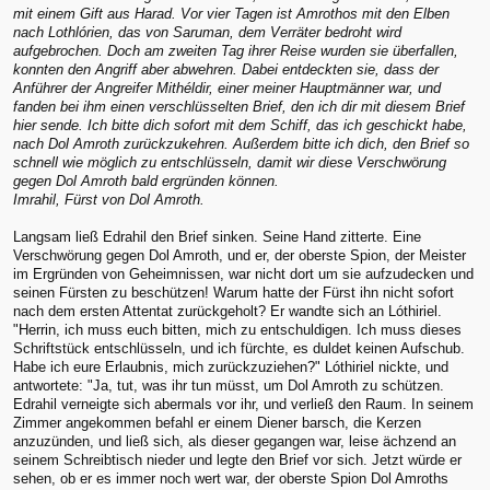
mit einem Gift aus Harad. Vor vier Tagen ist Amrothos mit den Elben
nach Lothlórien, das von Saruman, dem Verräter bedroht wird
aufgebrochen. Doch am zweiten Tag ihrer Reise wurden sie überfallen,
konnten den Angriff aber abwehren. Dabei entdeckten sie, dass der
Anführer der Angreifer Mithéldir, einer meiner Hauptmänner war, und
fanden bei ihm einen verschlüsselten Brief, den ich dir mit diesem Brief
hier sende. Ich bitte dich sofort mit dem Schiff, das ich geschickt habe,
nach Dol Amroth zurückzukehren. Außerdem bitte ich dich, den Brief so
schnell wie möglich zu entschlüsseln, damit wir diese Verschwörung
gegen Dol Amroth bald ergründen können.
Imrahil, Fürst von Dol Amroth.
Langsam ließ Edrahil den Brief sinken. Seine Hand zitterte. Eine
Verschwörung gegen Dol Amroth, und er, der oberste Spion, der Meister
im Ergründen von Geheimnissen, war nicht dort um sie aufzudecken und
seinen Fürsten zu beschützen! Warum hatte der Fürst ihn nicht sofort
nach dem ersten Attentat zurückgeholt? Er wandte sich an Lóthiriel.
"Herrin, ich muss euch bitten, mich zu entschuldigen. Ich muss dieses
Schriftstück entschlüsseln, und ich fürchte, es duldet keinen Aufschub.
Habe ich eure Erlaubnis, mich zurückzuziehen?" Lóthiriel nickte, und
antwortete: "Ja, tut, was ihr tun müsst, um Dol Amroth zu schützen.
Edrahil verneigte sich abermals vor ihr, und verließ den Raum. In seinem
Zimmer angekommen befahl er einem Diener barsch, die Kerzen
anzuzünden, und ließ sich, als dieser gegangen war, leise ächzend an
seinem Schreibtisch nieder und legte den Brief vor sich. Jetzt würde er
sehen, ob er es immer noch wert war, der oberste Spion Dol Amroths