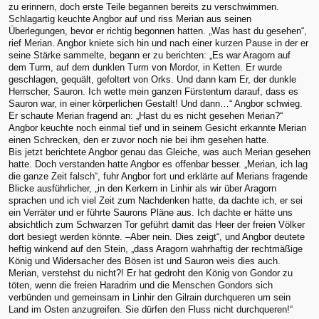
zu erinnern, doch erste Teile begannen bereits zu verschwimmen.
Schlagartig keuchte Angbor auf und riss Merian aus seinen
Überlegungen, bevor er richtig begonnen hatten. „Was hast du gesehen“,
rief Merian. Angbor kniete sich hin und nach einer kurzen Pause in der er
seine Stärke sammelte, begann er zu berichten: „Es war Aragorn auf
dem Turm, auf dem dunklen Turm von Mordor, in Ketten. Er wurde
geschlagen, gequält, gefoltert von Orks. Und dann kam Er, der dunkle
Herrscher, Sauron. Ich wette mein ganzen Fürstentum darauf, dass es
Sauron war, in einer körperlichen Gestalt! Und dann…“ Angbor schwieg.
Er schaute Merian fragend an: „Hast du es nicht gesehen Merian?“
Angbor keuchte noch einmal tief und in seinem Gesicht erkannte Merian
einen Schrecken, den er zuvor noch nie bei ihm gesehen hatte.
Bis jetzt berichtete Angbor genau das Gleiche, was auch Merian gesehen
hatte. Doch verstanden hatte Angbor es offenbar besser. „Merian, ich lag
die ganze Zeit falsch“, fuhr Angbor fort und erklärte auf Merians fragende
Blicke ausführlicher, „in den Kerkern in Linhir als wir über Aragorn
sprachen und ich viel Zeit zum Nachdenken hatte, da dachte ich, er sei
ein Verräter und er führte Saurons Pläne aus. Ich dachte er hätte uns
absichtlich zum Schwarzen Tor geführt damit das Heer der freien Völker
dort besiegt werden könnte. –Aber nein. Dies zeigt“, und Angbor deutete
heftig winkend auf den Stein, „dass Aragorn wahrhaftig der rechtmäßige
König und Widersacher des Bösen ist und Sauron weis dies auch.
Merian, verstehst du nicht?! Er hat gedroht den König von Gondor zu
töten, wenn die freien Haradrim und die Menschen Gondors sich
verbünden und gemeinsam in Linhir den Gilrain durchqueren um sein
Land im Osten anzugreifen. Sie dürfen den Fluss nicht durchqueren!“