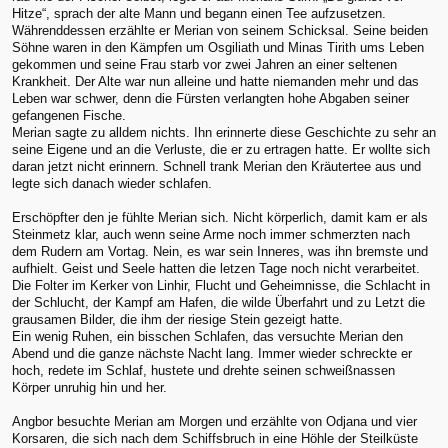
Hitze“, sprach der alte Mann und begann einen Tee aufzusetzen.
Währenddessen erzählte er Merian von seinem Schicksal. Seine beiden
Söhne waren in den Kämpfen um Osgiliath und Minas Tirith ums Leben
gekommen und seine Frau starb vor zwei Jahren an einer seltenen
Krankheit. Der Alte war nun alleine und hatte niemanden mehr und das
Leben war schwer, denn die Fürsten verlangten hohe Abgaben seiner
gefangenen Fische.
Merian sagte zu alldem nichts. Ihn erinnerte diese Geschichte zu sehr an
seine Eigene und an die Verluste, die er zu ertragen hatte. Er wollte sich
daran jetzt nicht erinnern. Schnell trank Merian den Kräutertee aus und
legte sich danach wieder schlafen.
Erschöpfter den je fühlte Merian sich. Nicht körperlich, damit kam er als
Steinmetz klar, auch wenn seine Arme noch immer schmerzten nach
dem Rudern am Vortag. Nein, es war sein Inneres, was ihn bremste und
aufhielt. Geist und Seele hatten die letzen Tage noch nicht verarbeitet.
Die Folter im Kerker von Linhir, Flucht und Geheimnisse, die Schlacht in
der Schlucht, der Kampf am Hafen, die wilde Überfahrt und zu Letzt die
grausamen Bilder, die ihm der riesige Stein gezeigt hatte.
Ein wenig Ruhen, ein bisschen Schlafen, das versuchte Merian den
Abend und die ganze nächste Nacht lang. Immer wieder schreckte er
hoch, redete im Schlaf, hustete und drehte seinen schweißnassen
Körper unruhig hin und her.
Angbor besuchte Merian am Morgen und erzählte von Odjana und vier
Korsaren, die sich nach dem Schiffsbruch in eine Höhle der Steilküste