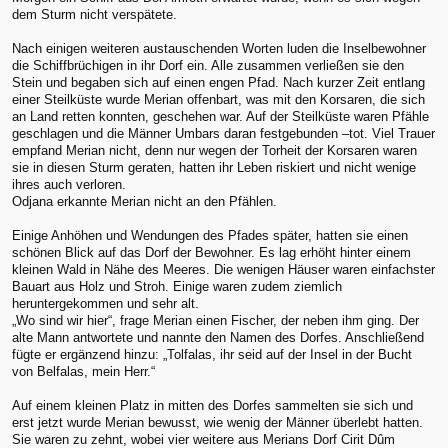
dem Sturm nicht verspätete.
Nach einigen weiteren austauschenden Worten luden die Inselbewohner
die Schiffbrüchigen in ihr Dorf ein. Alle zusammen verließen sie den
Stein und begaben sich auf einen engen Pfad. Nach kurzer Zeit entlang
einer Steilküste wurde Merian offenbart, was mit den Korsaren, die sich
an Land retten konnten, geschehen war. Auf der Steilküste waren Pfähle
geschlagen und die Männer Umbars daran festgebunden –tot. Viel Trauer
empfand Merian nicht, denn nur wegen der Torheit der Korsaren waren
sie in diesen Sturm geraten, hatten ihr Leben riskiert und nicht wenige
ihres auch verloren.
Odjana erkannte Merian nicht an den Pfählen.
Einige Anhöhen und Wendungen des Pfades später, hatten sie einen
schönen Blick auf das Dorf der Bewohner. Es lag erhöht hinter einem
kleinen Wald in Nähe des Meeres. Die wenigen Häuser waren einfachster
Bauart aus Holz und Stroh. Einige waren zudem ziemlich
heruntergekommen und sehr alt.
„Wo sind wir hier“, frage Merian einen Fischer, der neben ihm ging. Der
alte Mann antwortete und nannte den Namen des Dorfes. Anschließend
fügte er ergänzend hinzu: „Tolfalas, ihr seid auf der Insel in der Bucht
von Belfalas, mein Herr.“
Auf einem kleinen Platz in mitten des Dorfes sammelten sie sich und
erst jetzt wurde Merian bewusst, wie wenig der Männer überlebt hatten.
Sie waren zu zehnt, wobei vier weitere aus Merians Dorf Cirit Dûm