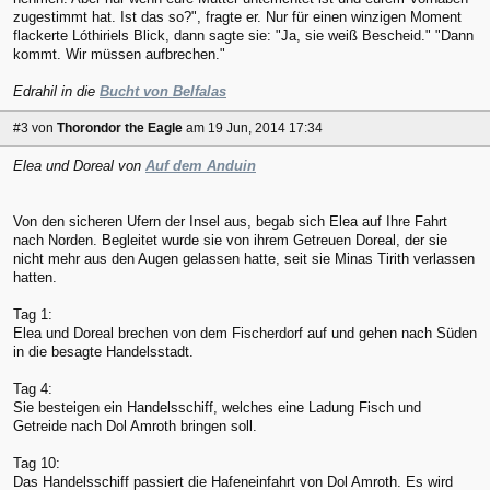
zugestimmt hat. Ist das so?", fragte er. Nur für einen winzigen Moment
flackerte Lóthiriels Blick, dann sagte sie: "Ja, sie weiß Bescheid." "Dann
kommt. Wir müssen aufbrechen."
Edrahil in die
Bucht von Belfalas
#3
von
Thorondor the Eagle
am 19 Jun, 2014 17:34
Elea und Doreal von
Auf dem Anduin
Von den sicheren Ufern der Insel aus, begab sich Elea auf Ihre Fahrt
nach Norden. Begleitet wurde sie von ihrem Getreuen Doreal, der sie
nicht mehr aus den Augen gelassen hatte, seit sie Minas Tirith verlassen
hatten.
Tag 1:
Elea und Doreal brechen von dem Fischerdorf auf und gehen nach Süden
in die besagte Handelsstadt.
Tag 4:
Sie besteigen ein Handelsschiff, welches eine Ladung Fisch und
Getreide nach Dol Amroth bringen soll.
Tag 10:
Das Handelsschiff passiert die Hafeneinfahrt von Dol Amroth. Es wird