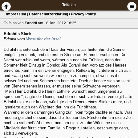
Tolfalas
Impressum
|
Datenschutzerklärung / Privacy Policy
Tolfalas
von
Eandril
am 18 Jan, 2012 18:25
Edrahils Start:
Edrahil vom
Westufer der Insel
Edrahil näherte sich dem Haus der Fürstin, als hinter ihm die Sonne
endgültig versank, und die ersten Sterne am Himmel erschienen. Die
Nacht war ruhig und warm, wärmer als noch im Frühling, denn der
Sommer hielt Einzug in Gondor. Als Edrahil den Vorplatz des Hauses
erreichte, kam ihm ein Diener entgegen. Reflexartig richtete er sich auf,
und zwang sich, so wenig wie möglich zu humpeln, obwohl es ihm
schwer fiel und ihm Schmerzen bereitete. Doch er konnte sich so nicht
von Dienern sehen lassen, er musste seine Schwäche verbergen.
"Mein Herr Edrahil, die Herrin Lóthiriel wünscht euch umgehend zu
sprechen.", sagte der Diener, nachdem er sich vor Edrahil verneigt hatte.
Edrahil nickte nur knapp, würdigte den Diener keines Blickes mehr, und
ignorierte auch den Wächter, der ihm die Tür öffnete.
Während er dem dämmrigen Gang zur linken folgte dachte er nach. Was
mochte geschehen sein, dass die Tochter des Fürsten ihn um diese Zeit
noch zu sich rief? Aber es stand ihm nicht zu, die Wünsche eines
Mitglieds der fürstlichen Familie in Frage zu stellen, geschweige denn,
sich zu verweigern.