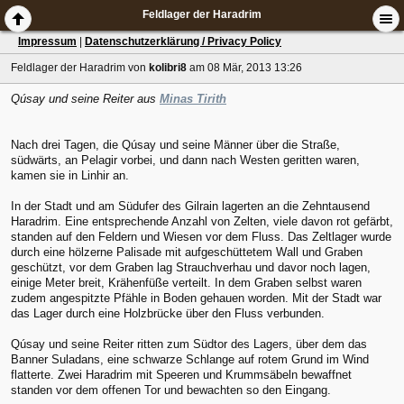
Feldlager der Haradrim
Impressum
|
Datenschutzerklärung / Privacy Policy
Feldlager der Haradrim
von
kolibri8
am 08 Mär, 2013 13:26
Qúsay und seine Reiter aus
Minas Tirith
Nach drei Tagen, die Qúsay und seine Männer über die Straße,
südwärts, an Pelagir vorbei, und dann nach Westen geritten waren,
kamen sie in Linhir an.
In der Stadt und am Südufer des Gilrain lagerten an die Zehntausend
Haradrim. Eine entsprechende Anzahl von Zelten, viele davon rot gefärbt,
standen auf den Feldern und Wiesen vor dem Fluss. Das Zeltlager wurde
durch eine hölzerne Palisade mit aufgeschüttetem Wall und Graben
geschützt, vor dem Graben lag Strauchverhau und davor noch lagen,
einige Meter breit, Krähenfüße verteilt. In dem Graben selbst waren
zudem angespitzte Pfähle in Boden gehauen worden. Mit der Stadt war
das Lager durch eine Holzbrücke über den Fluss verbunden.
Qúsay und seine Reiter ritten zum Südtor des Lagers, über dem das
Banner Suladans, eine schwarze Schlange auf rotem Grund im Wind
flatterte. Zwei Haradrim mit Speeren und Krummsäbeln bewaffnet
standen vor dem offenen Tor und bewachten so den Eingang.