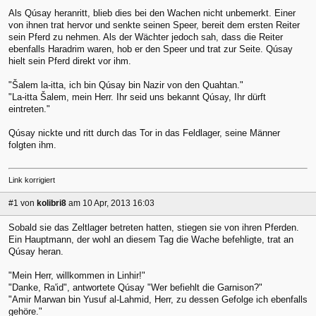
Als Qúsay heranritt, blieb dies bei den Wachen nicht unbemerkt. Einer
von ihnen trat hervor und senkte seinen Speer, bereit dem ersten Reiter
sein Pferd zu nehmen. Als der Wächter jedoch sah, dass die Reiter
ebenfalls Haradrim waren, hob er den Speer und trat zur Seite. Qúsay
hielt sein Pferd direkt vor ihm.
"Šalem la-itta, ich bin Qúsay bin Nazir von den Quahtan."
"La-itta Šalem, mein Herr. Ihr seid uns bekannt Qúsay, Ihr dürft
eintreten."
Qúsay nickte und ritt durch das Tor in das Feldlager, seine Männer
folgten ihm.
Link korrigiert
#1
von
kolibri8
am 10 Apr, 2013 16:03
Sobald sie das Zeltlager betreten hatten, stiegen sie von ihren Pferden.
Ein Hauptmann, der wohl an diesem Tag die Wache befehligte, trat an
Qúsay heran.
"Mein Herr, willkommen in Linhir!"
"Danke, Ra'id", antwortete Qúsay "Wer befiehlt die Garnison?"
"Amir Marwan bin Yusuf al-Lahmid, Herr, zu dessen Gefolge ich ebenfalls
gehöre."