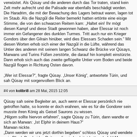
verwüstet. Als Qúsay und die anderen durch das Tor traten, stand kein
Zelt mehr aufrecht und die Palisade war ebenfalls beschädigt worden.
Die Haradrim, die mit der Bewachung des Lagers betraut waren, lagen tot
im Staub. Als die Nazgûl die Reiter bemerkt hatten ertönte eine eisige
Stimme, die von den schwarzen Reitern kam: „Haltet ein! Ihr mögt
diesen Kampf und diese Stadt gewonnen haben, aber Elessar ist noch
immer ein Gefangener des dunklen Turmes. Tritt auch nur ein Krieger
Gondors über den Gilrain hinüber, wird dies Elessars Schaden sein.“ Mit
diesen Worten erhob sich einer der Nazgûl in die Lüfte, während das
Untier des anderen mit seinem langen Schwanz die Brücke vor Qúsays,
Marwans und Turins Füßen zerstörte, die darauf hin komplett einstürzte.
Dann erhob sich auch das zweite geflügelte Untier vom Boden und beide
Nazgûl flogen in Richtung Osten davon.
„Wer ist Elessar?“, fragte Qúsay. „Unser König“, antwortete Túrin, und
sah Qúsay mit sorgenvollem Blick an.
#4
von
kolibri8
am 28 Mai, 2015 12:05
Qúsay sah seine Begleiter an, auch wenn er Elessar persönlich nie
getroffen hatte, so konnte er doch erahnen, wie es für die Gondorer sein
musste ihren König als Geisel Saurons zu wissen.
„Hilgorn sollte hiervon erfahren“, sagte Qúsay zu Túrin, dann wandte er
sich an Marwan: „Ist Elphir in deinem Haus?“
Marwan nickte.
„Dann werden wir uns jetzt dorthin begeben“ schloss Qúsay und wendete