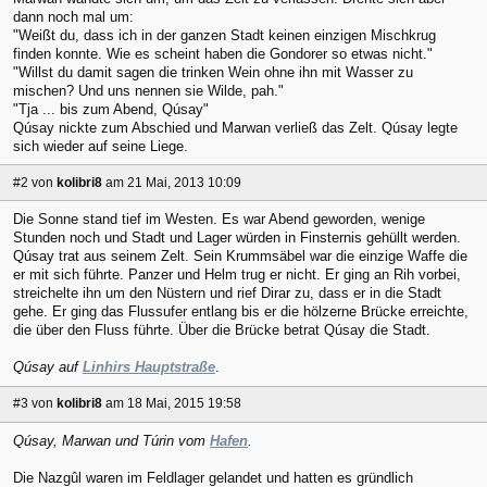
dann noch mal um:
"Weißt du, dass ich in der ganzen Stadt keinen einzigen Mischkrug
finden konnte. Wie es scheint haben die Gondorer so etwas nicht."
"Willst du damit sagen die trinken Wein ohne ihn mit Wasser zu
mischen? Und uns nennen sie Wilde, pah."
"Tja ... bis zum Abend, Qúsay"
Qúsay nickte zum Abschied und Marwan verließ das Zelt. Qúsay legte
sich wieder auf seine Liege.
#2
von
kolibri8
am 21 Mai, 2013 10:09
Die Sonne stand tief im Westen. Es war Abend geworden, wenige
Stunden noch und Stadt und Lager würden in Finsternis gehüllt werden.
Qúsay trat aus seinem Zelt. Sein Krummsäbel war die einzige Waffe die
er mit sich führte. Panzer und Helm trug er nicht. Er ging an Rih vorbei,
streichelte ihn um den Nüstern und rief Dirar zu, dass er in die Stadt
gehe. Er ging das Flussufer entlang bis er die hölzerne Brücke erreichte,
die über den Fluss führte. Über die Brücke betrat Qúsay die Stadt.
Qúsay auf
Linhirs Hauptstraße
.
#3
von
kolibri8
am 18 Mai, 2015 19:58
Qúsay, Marwan und Túrin vom
Hafen
.
Die Nazgûl waren im Feldlager gelandet und hatten es gründlich