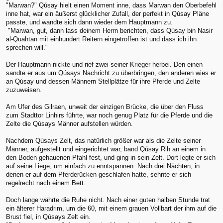
"Marwan?" Qúsay hielt einen Moment inne, dass Marwan den Oberbefehl
inne hat, war ein äußerst glücklicher Zufall, der perfekt in Qúsay Pläne
passte, und wandte sich dann wieder dem Hauptmann zu.
"Marwan, gut, dann lass deinem Herrn berichten, dass Qúsay bin Nasir
al-Quahtan mit einhundert Reitern eingetroffen ist und dass ich ihn
sprechen will."
Der Hauptmann nickte und rief zwei seiner Krieger herbei. Den einen
sandte er aus um Qúsays Nachricht zu überbringen, den anderen wies er
an Qúsay und dessen Männern Stellplätze für ihre Pferde und Zelte
zuzuweisen.
Am Ufer des Gilraen, unweit der einzigen Brücke, die über den Fluss
zum Stadttor Linhirs führte, war noch genug Platz für die Pferde und die
Zelte die Qúsays Männer aufstellen würden.
Nachdem Qúsays Zelt, das natürlich größer war als die Zelte seiner
Männer, aufgestellt und eingerichtet war, band Qúsay Rih an einem in
den Boden gehauenen Pfahl fest, und ging in sein Zelt. Dort legte er sich
auf seine Liege, um einfach zu enntspannen. Nach drei Nächten, in
denen er auf dem Pferderücken geschlafen hatte, sehnte er sich
regelrecht nach einem Bett.
Doch lange währte die Ruhe nicht. Nach einer guten halben Stunde trat
ein älterer Haradrim, um die 60, mit einem grauen Vollbart der ihm auf die
Brust fiel, in Qúsays Zelt ein.