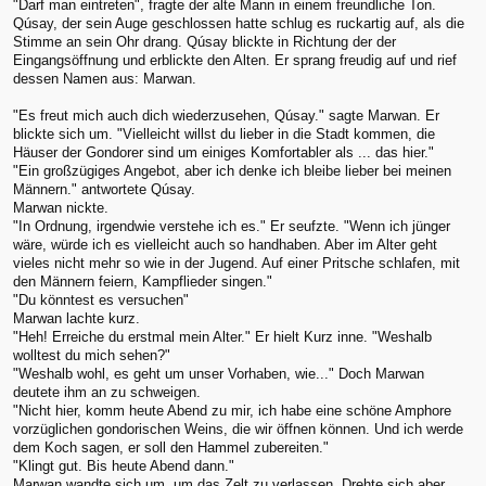
"Darf man eintreten", fragte der alte Mann in einem freundliche Ton.
Qúsay, der sein Auge geschlossen hatte schlug es ruckartig auf, als die
Stimme an sein Ohr drang. Qúsay blickte in Richtung der der
Eingangsöffnung und erblickte den Alten. Er sprang freudig auf und rief
dessen Namen aus: Marwan.
"Es freut mich auch dich wiederzusehen, Qúsay." sagte Marwan. Er
blickte sich um. "Vielleicht willst du lieber in die Stadt kommen, die
Häuser der Gondorer sind um einiges Komfortabler als ... das hier."
"Ein großzügiges Angebot, aber ich denke ich bleibe lieber bei meinen
Männern." antwortete Qúsay.
Marwan nickte.
"In Ordnung, irgendwie verstehe ich es." Er seufzte. "Wenn ich jünger
wäre, würde ich es vielleicht auch so handhaben. Aber im Alter geht
vieles nicht mehr so wie in der Jugend. Auf einer Pritsche schlafen, mit
den Männern feiern, Kampflieder singen."
"Du könntest es versuchen"
Marwan lachte kurz.
"Heh! Erreiche du erstmal mein Alter." Er hielt Kurz inne. "Weshalb
wolltest du mich sehen?"
"Weshalb wohl, es geht um unser Vorhaben, wie..." Doch Marwan
deutete ihm an zu schweigen.
"Nicht hier, komm heute Abend zu mir, ich habe eine schöne Amphore
vorzüglichen gondorischen Weins, die wir öffnen können. Und ich werde
dem Koch sagen, er soll den Hammel zubereiten."
"Klingt gut. Bis heute Abend dann."
Marwan wandte sich um, um das Zelt zu verlassen. Drehte sich aber