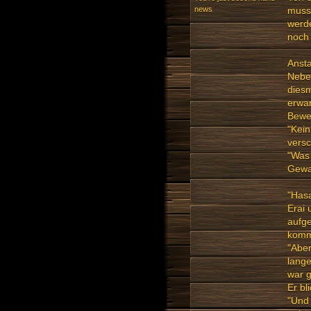
news
musst
werde
noch 
Ansta
Nebe
diesm
erwar
Beweg
"Kein
versc
"Was 
Gewa
"Has
Erai
aufge
komm
"Aber
lange
war g
Er bl
"Und 