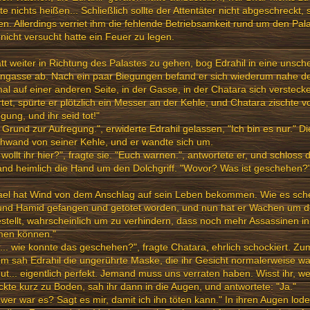
e nichts heißen... Schließlich sollte der Attentäter nicht abgeschreckt
n. Allerdings verriet ihm die fehlende Betriebsamkeit rund um den Pal
nicht versucht hatte ein Feuer zu legen.
tt weiter in Richtung des Palastes zu gehen, bog Edrahil in eine unsch
ngasse ab. Nach ein paar Biegungen befand er sich wiederum nahe de
al auf einer anderen Seite, in der Gasse, in der Chatara sich verstecke
tet, spürte er plötzlich ein Messer an der Kehle, und Chatara zischte v
ung, und ihr seid tot!"
 Grund zur Aufregung.", erwiderte Edrahil gelassen, "Ich bin es nur." Di
hwand von seiner Kehle, und er wandte sich um.
wollt ihr hier?", fragte sie. "Euch warnen.", antwortete er, und schloss
nd heimlich die Hand um den Dolchgriff. "Wovor? Was ist geschehen?
ael hat Wind von dem Anschlag auf sein Leben bekommen. Wie es sche
 und Hamid gefangen und getötet worden, und nun hat er Wachen um d
stellt, wahrscheinlich um zu verhindern, dass noch mehr Assassinen i
en können."
... wie konnte das geschehen?", fragte Chatara, ehrlich schockiert. Zu
m sah Edrahil die ungerührte Maske, die ihr Gesicht normalerweise war,
ut... eigentlich perfekt. Jemand muss uns verraten haben. Wisst ihr, we
ickte kurz zu Boden, sah ihr dann in die Augen, und antwortete: "Ja."
wer war es? Sagt es mir, damit ich ihn töten kann." In ihren Augen loder