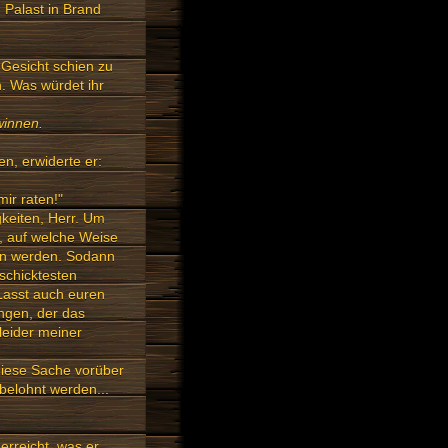
n Palast in Brand
 Gesicht schien zu
on. Was würdet ihr
winnen.
en, erwiderte er:
mir raten!"
gkeiten, Herr. Um
t, auf welche Weise
gen werden. Sodann
schicktesten
 Lasst auch euren
ngen, der das
 leider meiner
diese Sache vorüber
 belohnt werden...
erreicht, was er