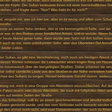
achen fielen auf die Knie, auch Edrahil, obwohl es ihm mit seinem Bein
en die Köpfe. Der Sultan bedeutete ihnen mit einer herrschaftlichen Ge
stehen, und fragte dann: "Nun? Was habt ihr für mich?"
il, vergebt mir, was ich hier tue, aber es ist einzig und allein zum Sc
mroths...
sste an seinen Sohn denken, den er nie kennengelernt hatte, und der n
r war, in den Reihen einer feindlichen Armee, und er wusste: Wenn 
er heute Abend getan hatte, dann würde sein Sohn mit ihm büßen müs
b auch du mir, mein unbekannter Sohn, aber das Überleben Dol Amroths
 beider Leben.
er Sultan, es gibt eine Verschwörung, euch noch am heutigen Abend zu
diesen Worten schlossen die Leibwächter einen engen Ring um Hasael
ten misstrauisch über die leergefegten Straßen. Dabei schienen sie ve
sie selbst sämtliche Leute von den Straßen in der Nähe vertrieben hatt
rheit des Sultans zu sorgen. Hasael bedeutete Edrahil stumm, weiterz
elang mir, mich in eine Gruppe von Attentätern einzuschleichen. Auf 
 Palast lauern zwei dieser Attentäter, die euch mit Giftpfeilen töten wol
rn auf beiden Seiten der Straße.
das fehlschlägt, sollt ihr an einem geschmacklosen und absolut tödlich
Essen gemischt wurde, und das vom Vorkoster nicht bemerkt werden k
gt dies immer noch nicht, wird euer Gewandmeister, der auch zu ihnen