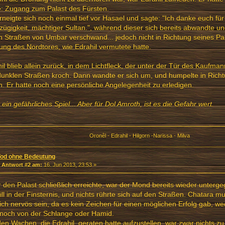
e: Zugang zum Palast des Fürsten.
rneigte sich noch einmal tief vor Hasael und sagte: "Ich danke euch für
ügigkeit, mächtiger Sultan.", während dieser sich bereits abwandte u
n Straßen von Umbar verschwand... jedoch nicht in Richtung seines Pa
ung des Nordtores, wie Edrahil vermutete hatte.
il blieb allein zurück, in dem Lichtfleck, der unter der Tür des Kaufma
unklen Straßen kroch. Dann wandte er sich um, und humpelte in Richt
. Er hatte noch eine persönliche Angelegenheit zu erledigen.
t ein gefährliches Spiel... Aber für Dol Amroth, ist es die Gefahr wert.
Oronêl - Edrahil - Hilgorn -Narissa - Milva
Tod ohne Bedeutung
«
Antwort #2 am:
16. Jun 2013, 23:53 »
r den Palast schließlich erreichte, war der Mond bereits wieder unterg
till in der Finsternis, und nichts rührte sich auf den Straßen. Chatara 
ich nervös sein, da es kein Zeichen für einen möglichen Erfolg gab, 
 noch von der Schlange oder Hamid.
en Wachen, die Edrahil geraten hatte aufzustellen, war zwar nichts z