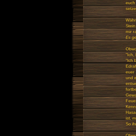
euch 
setze
Währe
Stein
mir r
Es ge
Obwoh
"Ich,
"Ich 
Edrah
euer 
und w
entse
fortb
Gewan
Feuer
Kennt
Hasae
ist, 
So ih
Obwoh