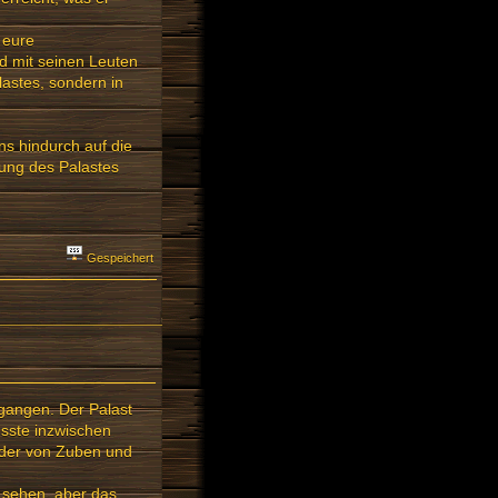
 eure
nd mit seinen Leuten
lastes, sondern in
nns hindurch auf die
ung des Palastes
Gespeichert
egangen. Der Palast
musste inzwischen
weder von Zuben und
u sehen, aber das