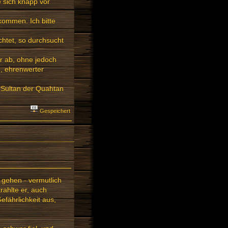
 sich knapp vor
skommen. Ich bitte
chtet, so durchsucht
r ab, ohne jedoch
h, ehrenwerter
 Sultan der Quahtan
Gespeichert
u gehen - vermutlich
ahlte er, auch
fährlichkeit aus,