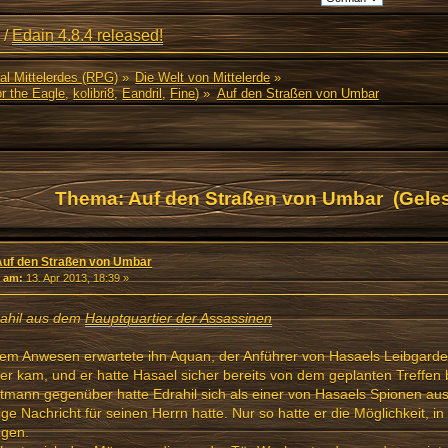
/
Edain 4.8.4 released!
al Mittelerdes (RPG)
»
Die Welt von Mittelerde
»
r the Eagle
,
kolibri8
,
Eandril
,
Fine
) »
Auf den Straßen von Umbar
Thema: Auf den Straßen von Umbar (Geles
Auf den Straßen von Umbar
«
am:
13. Apr 2013, 18:39 »
rahil aus dem
Hauptquartier der Assassinen
em Anwesen erwartete ihn Aquan, der Anführer von Hasaels Leibgarde
er kam, und er hatte Hasael sicher bereits von dem geplanten Treffen 
mann gegenüber hatte Edrahil sich als einer von Hasaels Spionen au
ige Nachricht für seinen Herrn hatte. Nur so hatte er die Möglichkeit, 
ngen.