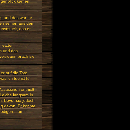
ugenblick kamen
g, und das war ihr
 den seinen aus dem
nststück, das er,
 letzten
en und das
vor, dann brach sie
er auf die Tote
as ich tue ist für
Assassinen enthielt
Leiche langsam in
n. Bevor sie jedoch
ng davon. Er konnte
ledigen... am