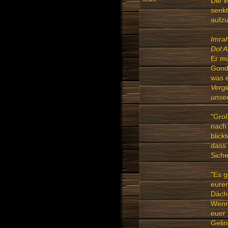
Die W
senkt
aufzu
Imrah
Dol A
Er mu
Gondo
was 
Vergi
unser
"Groß
nach 
blick
dass 
Siche
"Es g
eurem
Däche
Wenn 
euer 
Gelin