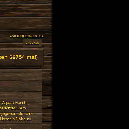
« vorheriges
nächstes »
DRUCKEN
en 66754 mal)
. Aquan wusste,
berichtet. Dem
sgegeben, der eine
in Hasaels Nähe zu