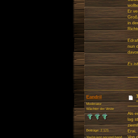
wollt
Er ve
Großz
in de
Richt
Edrah
nun d
davon
Es is
Eandril
Moderator
Wächter der Veste
Als e
lag s
zieml
Erai,
Beiträge: 2.121
Von d
You're just second hand