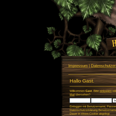
Impressum
|
Datenschutzerk
Hallo Gast.
Willkommen
Gast
. Bitte
einloggen
od
Mail
übersehen?
Einloggen mit Benutzername, Passwo
Datenschutzerklärung Benutzername 
Dauer in einem Cookie abgelegt.