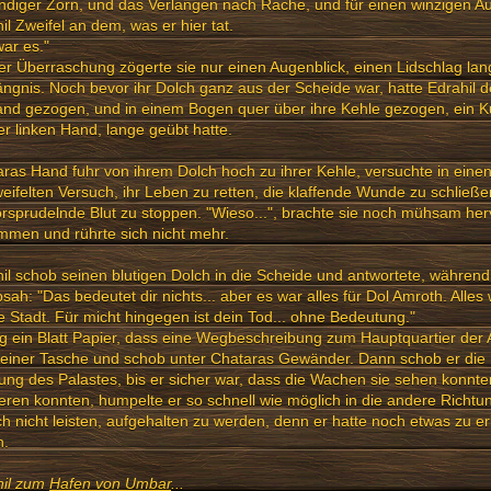
diger Zorn, und das Verlangen nach Rache, und für einen winzigen A
il Zweifel an dem, was er hier tat.
war es."
rer Überraschung zögerte sie nur einen Augenblick, einen Lidschlag lan
ngnis. Noch bevor ihr Dolch ganz aus der Scheide war, hatte Edrahil
d gezogen, und in einem Bogen quer über ihre Kehle gezogen, ein Ku
er linken Hand, lange geübt hatte.
ras Hand fuhr von ihrem Dolch hoch zu ihrer Kehle, versuchte in einen
eifelten Versuch, ihr Leben zu retten, die klaffende Wunde zu schließ
rsprudelnde Blut zu stoppen. "Wieso...", brachte sie noch mühsam her
men und rührte sich nicht mehr.
il schob seinen blutigen Dolch in die Scheide und antwortete, während 
sah: "Das bedeutet dir nichts... aber es war alles für Dol Amroth. Alles w
 Stadt. Für micht hingegen ist dein Tod... ohne Bedeutung."
g ein Blatt Papier, dass eine Wegbeschreibung zum Hauptquartier der 
einer Tasche und schob unter Chataras Gewänder. Dann schob er die 
ung des Palastes, bis er sicher war, dass die Wachen sie sehen konnte
eren konnten, humpelte er so schnell wie möglich in die andere Richtu
ch nicht leisten, aufgehalten zu werden, denn er hatte noch etwas zu er
n.
hil zum
Hafen von Umbar
...