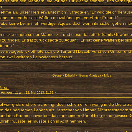
herte sich den Männern, die vor der Tür Wache standen, und verneigte
n.
nehme an, unser Herr erwartet mich?", fragte er. "Er wird gleich herau
aber, mir vorher alle Waffen auszuhändigen, verehrter Freund."
habe keine bei mir, ehrwürdiger Aquan, doch wenn ihr sicher gehen mö
"
 nickte einem seiner Männer zu, und dieser tastete Edrahils Gewände
 zu finden. Er trat zurück sagte zu Aquan: "Er hat keine Waffen bei sic
tmann."
esem Augenblick öffnete sich die Tür und Hasael, Fürst von Umbar und
 von zwei weiteren Leibwächtern heraus.
Oronêl - Edrahil - Hilgorn -Narissa - Milva
Verrat
«
Antwort #1 am:
12. Mai 2013, 11:36 »
l war groß und breitschultrig, doch schien er ein wenig in die Breite z
n des bequemen Lebens als Herrscher von Umbar. Nichtsdestotrotz str
und des Krummschwertes, dass an seinem Gürtel hing, eine gewisse Ge
drahil wusste, er musste sich in Acht nehmen.