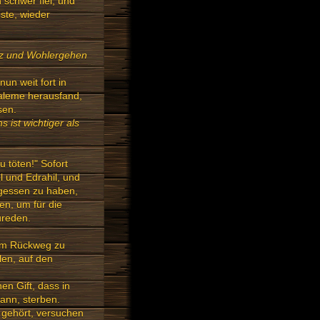
 schwer fiel, und
ste, wieder
hutz und Wohlergehen
un weit fort in
Saleme herausfand,
sen.
 ist wichtiger als
 töten!" Sofort
 und Edrahil, und
rgessen zu haben,
en, um für die
ureden.
dem Rückweg zu
len, auf den
en Gift, dass in
ann, sterben.
 gehört, versuchen