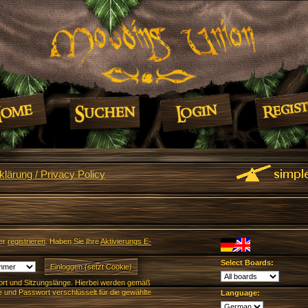
lärung / Privacy Policy
er
registrieren
. Haben Sie Ihre
Aktivierungs E-
Select Boards:
rt und Sitzungslänge. Hierbei werden gemäß
und Passwort verschlüsselt für die gewählte
Language: