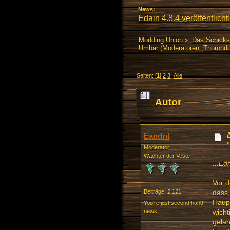
News:
Edain 4.8.4 veröffentlicht!
Modding Union
»
Das Schicks
Umbar
(Moderatoren:
Thorondo
Seiten: [
1
]
2
3
Alle
Autor
Eandril
Moderator
Wächter der Veste
...Ed
Vor d
dass 
Beiträge: 2.121
Haupt
You're just second hand
news
wicht
gela