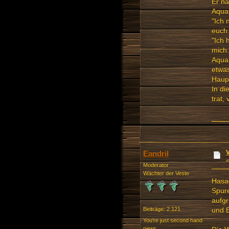
Er nä
Aqua
"Ich 
euch 
"Ich 
mich.
Aquan
etwas
Haup
In di
trat,
Eandril
Moderator
Wächter der Veste
Hasae
Spure
aufgr
und E
Beiträge: 2.121
You're just second hand
news