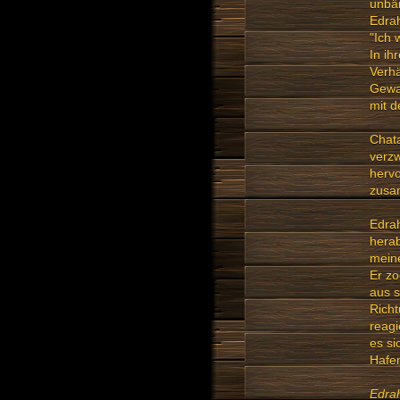
unbän
Edrah
"Ich 
In ih
Verhä
Gewan
mit d
Chata
verzw
hervo
zusam
Edrah
herab
meine
Er zo
aus s
Richt
reagi
es si
Hafe
Edra