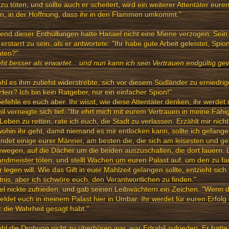
zu töten, und sollte auch er scheitert, wird ein weiterer Attentäter eure
n, in der Hoffnung, dass ihr in den Flammen umkommt."
nd dieser Enthüllungen hatte Hasael nicht eine Miene verzogen. Sein
 erstarrt zu sein, als er antwortete: "Ihr habe gute Arbeit geleistet, Spi
aten?"
ht besser als erwartet... und nun kann ich sein Vertrauen endgültig ge
l es ihm zutiefst widerstrebte, sich vor diesem Südländer zu erniedrig
 Herr? Ich bin kein Ratgeber, nur ein einfacher Spion!"
befehle es euch aber. Ihr wisst, wie diese Attentäter denken, ihr werdet 
il verneigte sich tief. "Ihr ehrt mich mit eurem Vertrauen in meine Fähi
Leben zu retten, rate ich euch, die Stadt zu verlassen. Erzählt mir nich
ohin ihr geht, damit niemand es mir entlocken kann, sollte ich gefan
ndet einige eurer Männer, am besten die, die sich am leisesten und ge
ewegen, auf die Dächer um die beiden auszuschalten, die dort lauern.
dmeister töten, und stellt Wachen um euren Palast auf, um den zu fa
 legen will. Wie das Gift in euer Mahlzeit gelangen sollte, entzieht sich
nis, aber ich schwöre euch, den Verantwortlichen zu finden."
l nickte zufrieden, und gab seinen Leibwächtern ein Zeichen. "Wenn 
meldet euch in meinem Palast hier in Umbar. Ihr werdet für euren Erfolg
r die Wahrheit gesagt habt."
l die Drohung nicht zu überhören war, war Edrahil zufrieden. Er hatte 