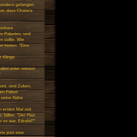
, sondern gefangen
ast, dass Chatara
einbare
s Palastes, und
n sollte. Wie
on hinten: "Eine
e Klinge
 dabei unter seinem
"
int, sind Zuben,
en Palast
n seine Nähe
m ersten Mal seit
 fallen. "Der Plan
r es war, Edrahil?"
te jetzt eine