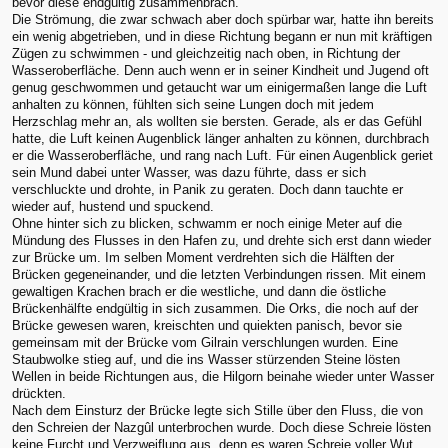
bevor diese endgültig zusammenbrach.
Die Strömung, die zwar schwach aber doch spürbar war, hatte ihn bereits
ein wenig abgetrieben, und in diese Richtung begann er nun mit kräftigen
Zügen zu schwimmen - und gleichzeitig nach oben, in Richtung der
Wasseroberfläche. Denn auch wenn er in seiner Kindheit und Jugend oft
genug geschwommen und getaucht war um einigermaßen lange die Luft
anhalten zu können, fühlten sich seine Lungen doch mit jedem
Herzschlag mehr an, als wollten sie bersten. Gerade, als er das Gefühl
hatte, die Luft keinen Augenblick länger anhalten zu können, durchbrach
er die Wasseroberfläche, und rang nach Luft. Für einen Augenblick geriet
sein Mund dabei unter Wasser, was dazu führte, dass er sich
verschluckte und drohte, in Panik zu geraten. Doch dann tauchte er
wieder auf, hustend und spuckend.
Ohne hinter sich zu blicken, schwamm er noch einige Meter auf die
Mündung des Flusses in den Hafen zu, und drehte sich erst dann wieder
zur Brücke um. Im selben Moment verdrehten sich die Hälften der
Brücken gegeneinander, und die letzten Verbindungen rissen. Mit einem
gewaltigen Krachen brach er die westliche, und dann die östliche
Brückenhälfte endgültig in sich zusammen. Die Orks, die noch auf der
Brücke gewesen waren, kreischten und quiekten panisch, bevor sie
gemeinsam mit der Brücke vom Gilrain verschlungen wurden. Eine
Staubwolke stieg auf, und die ins Wasser stürzenden Steine lösten
Wellen in beide Richtungen aus, die Hilgorn beinahe wieder unter Wasser
drückten.
Nach dem Einsturz der Brücke legte sich Stille über den Fluss, die von
den Schreien der Nazgûl unterbrochen wurde. Doch diese Schreie lösten
keine Furcht und Verzweiflung aus, denn es waren Schreie voller Wut