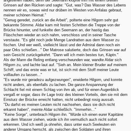
angesehen haben, denn der Seemann klopfte ihm mit einem breiten
Grinsen auf den Rücken und sagte: "Gut, was? Das Wasser des Lebens
nennen wir es, sowas wird nur drüben im Westen von Anfalas gebraut,
meiner schönen Heimat."
"Genug geredet, zurück an die Arbeit", polterte eine Hilgorn sehr gut
bekannte Stimme. Aldar kam mit festen Schritten die Treppe von der
Brücke hinunter, und funkelte den Seemann an, der hastig das
Fläschchen wieder an sich nahm, verschloss und in seiner Tasche
verstaute. "Es gibt noch jede Menge Landratten aus dem Wasser zu
fischen. Und wer weiß, vielleicht lässt und der Admiral dann noch ein
paar Orks schießen..." Der Matrose salutierte, doch das Grinsen war auf
sein Gesicht zurückgekehrt. "Dann will ich mein bestes tun, Käptn."
Als der Mann die Reling entlang verschwunden war, wandte Aldar sich
Hilgorn zu, und lachte laut auf. "Sieh an. Mein kleiner Bruder auf meinem
Schiff, und das erste was er tut, ist sich mit dem Stoff meiner Leute
volllaufen zu lassen..."
"Es wurde mir geradezu aufgezwungen", erwiderte Hilgorn, und konnte
nicht anders, als ebenfalls zu lachen. Die ganze Anspannung der
Schlacht fiel mit einem Schlag von ihm ab, und für einen Augenblick
vergaß er sogar, dass ihr Lage trotz des kleinen Vorteils, den sie mit dem
Einsturz der Brücke erreicht hatten, nicht unbedingt rosig aussah.
"Du darfst es meinen Leuten nicht nachsehen, dass sie dich nicht
erkannt haben", meinte Aldar schließlich. "Immerhin..."
"Keine Sorge", unterbrach Hilgorn ihn. "Würde ich einen eurer Kapitäne
aus dem Wasser ziehen, würde ich ihn vermutlich auch nicht sofort
erkennen. Und ich weiß ja ohnehin, dass unter euch Seeleuten ein
anderer Umgang herrscht, als zwischen den Soldaten und ihren