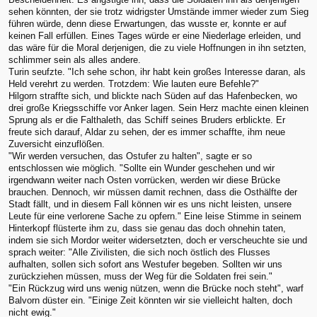
sehen könnten, der sie trotz widrigster Umstände immer wieder zum Sieg
führen würde, denn diese Erwartungen, das wusste er, konnte er auf
keinen Fall erfüllen. Eines Tages würde er eine Niederlage erleiden, und
das wäre für die Moral derjenigen, die zu viele Hoffnungen in ihn setzten,
schlimmer sein als alles andere.
Turin seufzte. "Ich sehe schon, ihr habt kein großes Interesse daran, als
Held verehrt zu werden. Trotzdem: Wie lauten eure Befehle?"
Hilgorn straffte sich, und blickte nach Süden auf das Hafenbecken, wo
drei große Kriegsschiffe vor Anker lagen. Sein Herz machte einen kleinen
Sprung als er die Falthaleth, das Schiff seines Bruders erblickte. Er
freute sich darauf, Aldar zu sehen, der es immer schaffte, ihm neue
Zuversicht einzuflößen.
"Wir werden versuchen, das Ostufer zu halten", sagte er so
entschlossen wie möglich. "Sollte ein Wunder geschehen und wir
irgendwann weiter nach Osten vorrücken, werden wir diese Brücke
brauchen. Dennoch, wir müssen damit rechnen, dass die Osthälfte der
Stadt fällt, und in diesem Fall können wir es uns nicht leisten, unsere
Leute für eine verlorene Sache zu opfern." Eine leise Stimme in seinem
Hinterkopf flüsterte ihm zu, dass sie genau das doch ohnehin taten,
indem sie sich Mordor weiter widersetzten, doch er verscheuchte sie und
sprach weiter: "Alle Zivilisten, die sich noch östlich des Flusses
aufhalten, sollen sich sofort ans Westufer begeben. Sollten wir uns
zurückziehen müssen, muss der Weg für die Soldaten frei sein."
"Ein Rückzug wird uns wenig nützen, wenn die Brücke noch steht", warf
Balvorn düster ein. "Einige Zeit könnten wir sie vielleicht halten, doch
nicht ewig."