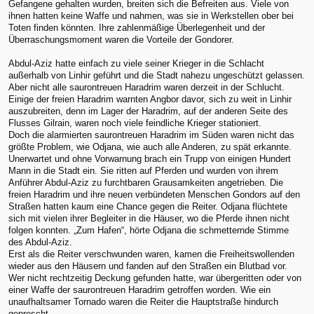
Gefangene gehalten wurden, breiten sich die Befreiten aus. Viele von
ihnen hatten keine Waffe und nahmen, was sie in Werkstellen ober bei
Toten finden könnten. Ihre zahlenmäßige Überlegenheit und der
Überraschungsmoment waren die Vorteile der Gondorer.
Abdul-Aziz hatte einfach zu viele seiner Krieger in die Schlacht
außerhalb von Linhir geführt und die Stadt nahezu ungeschützt gelassen.
Aber nicht alle saurontreuen Haradrim waren derzeit in der Schlucht.
Einige der freien Haradrim warnten Angbor davor, sich zu weit in Linhir
auszubreiten, denn im Lager der Haradrim, auf der anderen Seite des
Flusses Gilrain, waren noch viele feindliche Krieger stationiert.
Doch die alarmierten saurontreuen Haradrim im Süden waren nicht das
größte Problem, wie Odjana, wie auch alle Anderen, zu spät erkannte.
Unerwartet und ohne Vorwarnung brach ein Trupp von einigen Hundert
Mann in die Stadt ein. Sie ritten auf Pferden und wurden von ihrem
Anführer Abdul-Aziz zu furchtbaren Grausamkeiten angetrieben. Die
freien Haradrim und ihre neuen verbündeten Menschen Gondors auf den
Straßen hatten kaum eine Chance gegen die Reiter. Odjana flüchtete
sich mit vielen ihrer Begleiter in die Häuser, wo die Pferde ihnen nicht
folgen konnten. „Zum Hafen“, hörte Odjana die schmetternde Stimme
des Abdul-Aziz.
Erst als die Reiter verschwunden waren, kamen die Freiheitswollenden
wieder aus den Häusern und fanden auf den Straßen ein Blutbad vor.
Wer nicht rechtzeitig Deckung gefunden hatte, war übergeritten oder von
einer Waffe der saurontreuen Haradrim getroffen worden. Wie ein
unaufhaltsamer Tornado waren die Reiter die Hauptstraße hindurch
geprescht.