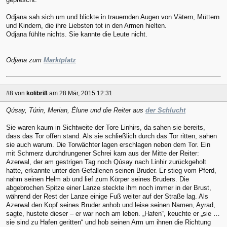
Odjana sah sich um und blickte in trauernden Augen von Vätern, Müttern
und Kindern, die ihre Liebsten tot in den Armen hielten.
Odjana fühlte nichts. Sie kannte die Leute nicht.
Odjana zum
Marktplatz
#8
von
kolibri8
am 28 Mär, 2015 12:31
Qúsay, Túrin, Merian, Élune und die Reiter aus
der Schlucht
Sie waren kaum in Sichtweite der Tore Linhirs, da sahen sie bereits,
dass das Tor offen stand. Als sie schließlich durch das Tor ritten, sahen
sie auch warum. Die Torwächter lagen erschlagen neben dem Tor. Ein
mit Schmerz durchdrungener Schrei kam aus der Mitte der Reiter:
Azerwal, der am gestrigen Tag noch Qúsay nach Linhir zurückgeholt
hatte, erkannte unter den Gefallenen seinen Bruder. Er stieg vom Pferd,
nahm seinen Helm ab und lief zum Körper seines Bruders. Die
abgebrochen Spitze einer Lanze steckte ihm noch immer in der Brust,
während der Rest der Lanze einige Fuß weiter auf der Straße lag. Als
Azerwal den Kopf seines Bruder anhob und leise seinen Namen, Ayrad,
sagte, hustete dieser – er war noch am leben. „Hafen“, keuchte er „sie …
sie sind zu Hafen geritten“ und hob seinen Arm um ihnen die Richtung