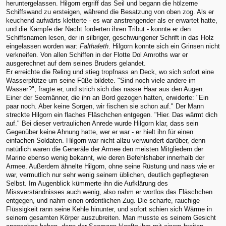
heruntergelassen. Hilgorn ergriff das Seil und begann die hölzerne
Schiffswand zu ersteigen, während die Besatzung von oben zog. Als er
keuchend aufwärts kletterte - es war anstrengender als er erwartet hatte,
und die Kämpfe der Nacht forderten ihren Tribut - konnte er den
Schiffsnamen lesen, der in silbriger, geschwungener Schrift in das Holz
eingelassen worden war:
Falthaleth
. Hilgorn konnte sich ein Grinsen nicht
verkneifen. Von allen Schiffen in der Flotte Dol Amroths war er
ausgerechnet auf dem seines Bruders gelandet.
Er erreichte die Reling und stieg tropfnass an Deck, wo sich sofort eine
Wasserpfütze um seine Füße bildete. "Sind noch viele andere im
Wasser?", fragte er, und strich sich das nasse Haar aus den Augen.
Einer der Seemänner, die ihn an Bord gezogen hatten, erwiderte: "Ein
paar noch. Aber keine Sorgen, wir fischen sie schon auf." Der Mann
streckte Hilgorn ein flaches Fläschchen entgegen. "Hier. Das wärmt dich
auf." Bei dieser vertraulichen Anrede wurde Hilgorn klar, dass sein
Gegenüber keine Ahnung hatte, wer er war - er hielt ihn für einen
einfachen Soldaten. Hilgorn war nicht allzu verwundert darüber, denn
natürlich waren die Generäle der Armee den meisten Mitgliedern der
Marine ebenso wenig bekannt, wie deren Befehlshaber innerhalb der
Armee. Außerdem ähnelte Hilgorn, ohne seine Rüstung und nass wie er
war, vermutlich nur sehr wenig seinem üblichen, deutlich gepflegteren
Selbst. Im Augenblick kümmerte ihn die Aufklärung des
Missverständnisses auch wenig, also nahm er wortlos das Fläschchen
entgegen, und nahm einen ordentlichen Zug. Die scharfe, rauchige
Flüssigkeit rann seine Kehle hinunter, und sofort schien sich Wärme in
seinem gesamten Körper auszubreiten. Man musste es seinem Gesicht