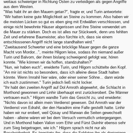
weitaus schwieriger in Richtung Osten zu verteidigen als gegen Angriffe
aus dem Westen.
"Was habt ihr an den Mauern getan?", fragte er, und Turin antwortete:
"Wir hatten keine gute Möglichkeit an Steine zu kommen. Also haben wir
die meisten Lücken so gut es eben ging mit Erdwällen verschlossen, und
einige nicht bewohnte Häuser abgerissen und ihre Steine verwendet um
die Mauer zu stärken. Doch es ist alles nur Stückwerk, denn uns fehlten
Zeit und erfahrene Baumeister, also fürchte ich, dass sie einem
entschlossenen Angriff nicht lange standhalten wird."
"Zweitausend Schwerter und eine bröcklige Mauer gegen die ganze
Macht von Mordor...", meinte Hilgorn leise, sodass ihn niemand außer
Turin und Balvorn, der ihnen bislang schweigend gefolgt war, hören
konnte. "Wie können wir da hoffen, standzuhalten?"
"Nun, wir haben euch", erwiderte Turin, und Hilgorn schüttelte den Kopf.
"An mir ist nichts so besonders, dass ich alleine diese Stadt halten
könnte. Wenn Imrahil hier wäre, oder einer seiner Söhne... dann würde
ich euch zustimmen." Turin jedoch ließ nicht locker.
"Ihr habt den zweiten Angriff auf Dol Amroth abgewehrt, die Schlacht in
Morthond gewonnen und Linhir überhaupt erst zurückerobert. Die Männer
vertrauen euch." Hilgorn wandte Turin das Gesicht zu, und erwiderte:
"Nichts davon ist allein mein Verdienst gewesen. Dol Amroth war der
Verdienst von Edrahil, der den Haradrim eine Falle gestellt hatte. Linhir
haben wir nur erobert, weil Qúsay und Marwan die Seiten gewechselt
haben - alleine wären wir bei dem Versuch vermutlich untergegangen.
Und in Morthond haben Valion vom Ethir und Fürst Duinhir ebenso sehr
zum Sieg beigetragen, wie ich." Hilgorn sprach nicht nur als
Bescheidenheit. Es ängstigte ihn, dass die Soldaten ihn als denjenigen