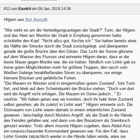
#12
von
Eandril
am 09 Jan, 2018 14:36
Hilgorn aus
Dol Amroth
"Wie steht es um die Verteidigungsanlagen der Stadt?" Turin, der Hilgorn
und das Heer am Westtor der Stadt in Empfang genommen hatte,
schüttelte den Kopf. "Nicht allzu gut, fürchte ich." Sie hatten bereits etwa
die Hälfte der Strecke durch die Stadt zurückgelegt, und überquerten
gerade die große Brücke über den Gilrain. Das Licht der Sonne glitzerte
auf dem Wasser des Flusses und erinnerte Hilgorn daran, dass er die
beste Mauer gegen Mordor war, die sie hatten. Nördlich von Linhir gab es
keine guten Möglichkeiten mehr für größere Truppen, den rasch vom
Weißen Gebirge herabfließenden Strom zu überqueren, nur einige
kleinere Brücken und gefährliche Furten.
"Die Mauern im Westen sind in einigermaßen gutem Zustand", fuhr Turin
fort, und blieb auf dem Scheitelpunkt der Brücke stehen. "Doch von dort
wird der Angriff nicht erfolgen. Die Mauern im Osten jedoch..." Er
seufzte. "Wir haben getan was wir konnten, doch ihr habt ihren Zustand
selbst gesehen, als ihr zuletzt in Linhir wart." Hilgorn erinnerte sich. Die
Ostmauern von Linhir waren damals in einem erbärmlichen Zustand
gewesen - beschädigt durch Mordors Angriff, als die Stadt in die Hände
des Feindes gefallen war, und dann von den Besatzern als Steinbruch
genutzt worden. Trotz allem musste Hilgorn zugeben, dass Abdul-Aziz
ein vorausschauender Kommandant gewesen war. Für den Fall, dass
Linhir Gondor tatsächlich wieder in die Hände fallen würde, wäre sie