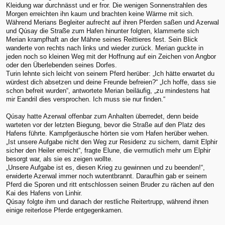
Kleidung war durchnässt und er fror. Die wenigen Sonnenstrahlen des
Morgen erreichten ihn kaum und brachten keine Wärme mit sich.
Während Merians Begleiter aufrecht auf ihren Pferden saßen und Azerwal
und Qúsay die Straße zum Hafen hinunter folgten, klammerte sich
Merian krampfhaft an der Mähne seines Reittieres fest. Sein Blick
wanderte von rechts nach links und wieder zurück. Merian guckte in
jeden noch so kleinen Weg mit der Hoffnung auf ein Zeichen von Angbor
oder den Überlebenden seines Dorfes.
Turin lehnte sich leicht von seinem Pferd herüber: „Ich hätte erwartet du
würdest dich absetzen und deine Freunde befreien?“ „Ich hoffe, dass sie
schon befreit wurden“, antwortete Merian beiläufig, „zu mindestens hat
mir Eandril dies versprochen. Ich muss sie nur finden.“
Qúsay hatte Azerwal offenbar zum Anhalten überredet, denn beide
warteten vor der letzten Biegung, bevor die Straße auf den Platz des
Hafens führte. Kampfgeräusche hörten sie vom Hafen herüber wehen.
„Ist unsere Aufgabe nicht den Weg zur Residenz zu sichern, damit Elphir
sicher den Heiler erreicht“, fragte Elune, die vermutlich mehr um Elphir
besorgt war, als sie es zeigen wollte.
„Unsere Aufgabe ist es, diesen Krieg zu gewinnen und zu beenden!“,
erwiderte Azerwal immer noch wutentbrannt. Daraufhin gab er seinem
Pferd die Sporen und ritt entschlossen seinen Bruder zu rächen auf den
Kai des Hafens von Linhir.
Qúsay folgte ihm und danach der restliche Reitertrupp, während ihnen
einige reiterlose Pferde entgegenkamen.