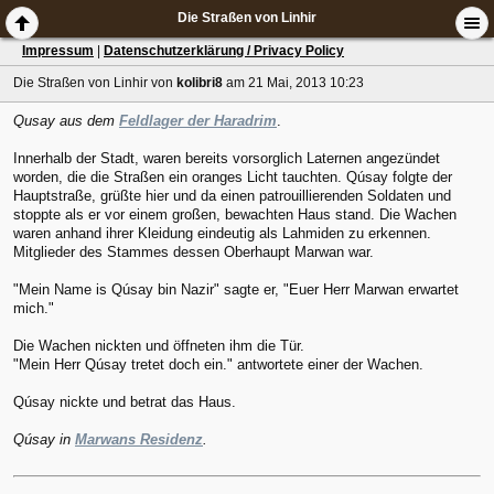
Die Straßen von Linhir
Impressum
|
Datenschutzerklärung / Privacy Policy
Die Straßen von Linhir
von
kolibri8
am 21 Mai, 2013 10:23
Qusay aus dem
Feldlager der Haradrim
.
Innerhalb der Stadt, waren bereits vorsorglich Laternen angezündet
worden, die die Straßen ein oranges Licht tauchten. Qúsay folgte der
Hauptstraße, grüßte hier und da einen patrouillierenden Soldaten und
stoppte als er vor einem großen, bewachten Haus stand. Die Wachen
waren anhand ihrer Kleidung eindeutig als Lahmiden zu erkennen.
Mitglieder des Stammes dessen Oberhaupt Marwan war.
"Mein Name is Qúsay bin Nazir" sagte er, "Euer Herr Marwan erwartet
mich."
Die Wachen nickten und öffneten ihm die Tür.
"Mein Herr Qúsay tretet doch ein." antwortete einer der Wachen.
Qúsay nickte und betrat das Haus.
Qúsay in
Marwans Residenz
.