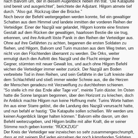
nach Balvorn um, der in diesem Augenblick neben ihn trat. “Die Katapulte
sind bereit und ausgerichtet”, berichtete der Adjutant. Hilgorn atmete tief
durch. “Also gut. Rückzug über die Brücke.”
Noch bevor der Befehl weitergegeben werden konnte, fiel ein gewaltiger
Schatten aus dem Himmel und landete inmitten der vorderen Reihen der
Verteidiger. Einer der Nazgûl war gelandet, Hilgorn konnte eine finstere
Gestalt auf dem Rücken der gewaltigen, haarlosen Bestie die sie trug,
erkennen, und ihre Ankunft löste Panik in den Reihen der Verteidiger aus.
Ohne auf ihre Gefährten zu achten, begannen die ersten Soldaten zu
fliehen, und Hilgorn, Balvorn und Turin mussten aus dem Weg treten, um
nicht von den Flüchtenden überrannt zu werden. Die Orks, weiter
ermutigt durch den Auftritt des Nazgûl und die Flucht einiger ihrer
Gegner, stürmten mit neuer Gewalt los, und auch ohne Hilgorn Befehl
wichen die Verteidiger immer weiter zurück. Der Nazgûl am Boden
verbreitete Tod in ihren Reihen, und sein Gefährte in der Luft kreiste über
dem Schlachtfeld und stieß immer wieder Schreie aus, die die Herzen
der Menschen geradezu mit Verzweiflung zu durchbohren schienen.
“So stelle ich mir das Ende aller Tage vor”, meinte Turin düster. Im Osten
hatte die Sonne langsam begonnen, über den Horizont zu kriechen, doch
ihr Anblick machte Hilgorn nun keine Hoffnung mehr. Turins Worte hatten
ihn aus einer Starre gelöst, die die Landung des Nazgûl verursacht hatte,
und nun befahl er hastig: “Die Katapulte sollen schießen. Wir werden uns
keinen Augenblick länger halten können.” Balvorn eilte davon, um den
Befehl weiterzugeben, und Hilgorn brüllte mit aller Kraft, die er seiner
Stimme noch geben konnte: “RÜCKZUG!”
Der Kreis der Verteidiger war inzwischen so sehr zusammengeschrumpft,
dass er mit seinem Ruf jeden einzelnen der noch kämpfenden Soldaten