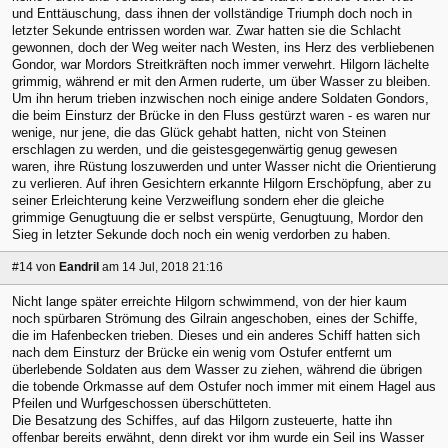
und Enttäuschung, dass ihnen der vollständige Triumph doch noch in
letzter Sekunde entrissen worden war. Zwar hatten sie die Schlacht
gewonnen, doch der Weg weiter nach Westen, ins Herz des verbliebenen
Gondor, war Mordors Streitkräften noch immer verwehrt. Hilgorn lächelte
grimmig, während er mit den Armen ruderte, um über Wasser zu bleiben.
Um ihn herum trieben inzwischen noch einige andere Soldaten Gondors,
die beim Einsturz der Brücke in den Fluss gestürzt waren - es waren nur
wenige, nur jene, die das Glück gehabt hatten, nicht von Steinen
erschlagen zu werden, und die geistesgegenwärtig genug gewesen
waren, ihre Rüstung loszuwerden und unter Wasser nicht die Orientierung
zu verlieren. Auf ihren Gesichtern erkannte Hilgorn Erschöpfung, aber zu
seiner Erleichterung keine Verzweiflung sondern eher die gleiche
grimmige Genugtuung die er selbst verspürte, Genugtuung, Mordor den
Sieg in letzter Sekunde doch noch ein wenig verdorben zu haben.
#14
von
Eandril
am 14 Jul, 2018 21:16
Nicht lange später erreichte Hilgorn schwimmend, von der hier kaum
noch spürbaren Strömung des Gilrain angeschoben, eines der Schiffe,
die im Hafenbecken trieben. Dieses und ein anderes Schiff hatten sich
nach dem Einsturz der Brücke ein wenig vom Ostufer entfernt um
überlebende Soldaten aus dem Wasser zu ziehen, während die übrigen
die tobende Orkmasse auf dem Ostufer noch immer mit einem Hagel aus
Pfeilen und Wurfgeschossen überschütteten.
Die Besatzung des Schiffes, auf das Hilgorn zusteuerte, hatte ihn
offenbar bereits erwähnt, denn direkt vor ihm wurde ein Seil ins Wasser