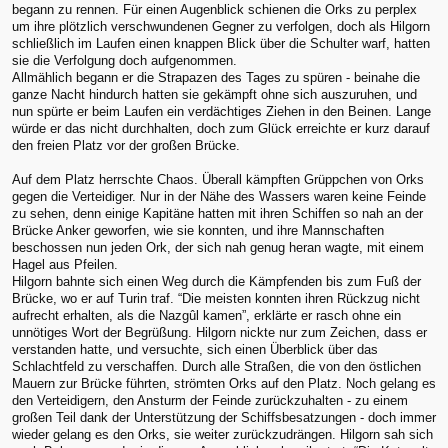
begann zu rennen. Für einen Augenblick schienen die Orks zu perplex
um ihre plötzlich verschwundenen Gegner zu verfolgen, doch als Hilgorn
schließlich im Laufen einen knappen Blick über die Schulter warf, hatten
sie die Verfolgung doch aufgenommen.
Allmählich begann er die Strapazen des Tages zu spüren - beinahe die
ganze Nacht hindurch hatten sie gekämpft ohne sich auszuruhen, und
nun spürte er beim Laufen ein verdächtiges Ziehen in den Beinen. Lange
würde er das nicht durchhalten, doch zum Glück erreichte er kurz darauf
den freien Platz vor der großen Brücke.
Auf dem Platz herrschte Chaos. Überall kämpften Grüppchen von Orks
gegen die Verteidiger. Nur in der Nähe des Wassers waren keine Feinde
zu sehen, denn einige Kapitäne hatten mit ihren Schiffen so nah an der
Brücke Anker geworfen, wie sie konnten, und ihre Mannschaften
beschossen nun jeden Ork, der sich nah genug heran wagte, mit einem
Hagel aus Pfeilen.
Hilgorn bahnte sich einen Weg durch die Kämpfenden bis zum Fuß der
Brücke, wo er auf Turin traf. “Die meisten konnten ihren Rückzug nicht
aufrecht erhalten, als die Nazgûl kamen”, erklärte er rasch ohne ein
unnötiges Wort der Begrüßung. Hilgorn nickte nur zum Zeichen, dass er
verstanden hatte, und versuchte, sich einen Überblick über das
Schlachtfeld zu verschaffen. Durch alle Straßen, die von den östlichen
Mauern zur Brücke führten, strömten Orks auf den Platz. Noch gelang es
den Verteidigern, den Ansturm der Feinde zurückzuhalten - zu einem
großen Teil dank der Unterstützung der Schiffsbesatzungen - doch immer
wieder gelang es den Orks, sie weiter zurückzudrängen. Hilgorn sah sich