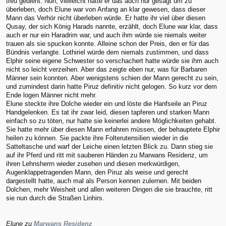
treu gedient. Nun, vielleicht hatte er das auch nur gesagt um zu
überleben, doch Elune war von Anfang an klar gewesen, dass dieser
Mann das Verhör nicht überleben würde. Er hatte ihr viel über diesen
Qusay, der sich König Harads nannte, erzählt, doch Elune war klar, dass
auch er nur ein Haradrim war, und auch ihm würde sie niemals weiter
trauen als sie spucken konnte. Alleine schon der Preis, den er für das
Bündnis verlangte. Lothiriel würde dem niemals zustimmen, und dass
Elphir seine eigene Schwester so verschachert hatte würde sie ihm auch
nicht so leicht verzeihen. Aber das zeigte eben nur, was für Barbaren
Männer sein konnten. Aber wenigstens schien der Mann gerecht zu sein,
und zumindest darin hatte Piruz definitiv nicht gelogen. So kurz vor dem
Ende logen Männer nicht mehr.
Elune steckte ihre Dolche wieder ein und löste die Hanfseile an Piruz
Handgelenken. Es tat ihr zwar leid, diesen tapferen und starken Mann
einfach so zu töten, nur hatte sie keinerlei andere Möglichkeiten gehabt.
Sie hatte mehr über diesen Mann erfahren müssen, der behauptete Elphir
heilen zu können. Sie packte ihre Folterutensilien wieder in die
Satteltasche und warf der Leiche einen letzten Blick zu. Dann stieg sie
auf ihr Pferd und ritt mit sauberen Händen zu Marwans Residenz, um
ihren Lehnsherrn wieder zusehen und diesen merkwürdigen,
Augenklappetragenden Mann, den Piruz als weise und gerecht
dargestellt hatte, auch mal als Person kennen zulernen. Mit beiden
Dolchen, mehr Weisheit und allen weiteren Dingen die sie brauchte, ritt
sie nun durch die Straßen Linhirs.
Elune zu
Marwans Residenz