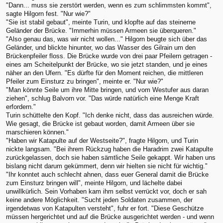
"Dann... muss sie zerstört werden, wenn es zum schlimmsten kommt",
sagte Hilgorn fest. "Nur wie?"
"Sie ist stabil gebaut", meinte Turin, und klopfte auf das steinerne
Geländer der Brücke. "Immerhin müssen Armeen sie überqueren."
"Also genau das, was wir nicht wollen..." Hilgorn beugte sich über das
Geländer, und blickte hinunter, wo das Wasser des Gilrain um den
Brückenpfeiler floss. Die Brücke wurde von drei paar Pfeilern getragen -
eines am Scheitelpunkt der Brücke, wo sie jetzt standen, und je eines
näher an den Ufern. "Es dürfte für den Moment reichen, die mittleren
Pfeiler zum Einsturz zu bringen", meinte er. "Nur wie?"
"Man könnte Seile um ihre Mitte bringen, und vom Westufer aus daran
ziehen", schlug Balvorn vor. "Das würde natürlich eine Menge Kraft
erfordern."
Turin schüttelte den Kopf. "Ich denke nicht, dass das ausreichen würde.
Wie gesagt, die Brücke ist gebaut worden, damit Armeen über sie
marschieren können."
"Haben wir Katapulte auf der Westseite?", fragte Hilgorn, und Turin
nickte langsam. "Bei ihrem Rückzug haben die Haradrim zwei Katapulte
zurückgelassen, doch sie haben sämtliche Seile gekappt. Wir haben uns
bislang nicht darum gekümmert, denn wir hielten sie nicht für wichtig."
"Ihr konntet auch schlecht ahnen, dass euer General damit die Brücke
zum Einsturz bringen will", meinte Hilgorn, und lächelte dabei
unwillkürlich. Sein Vorhaben kam ihm selbst verrückt vor, doch er sah
keine andere Möglichkeit. "Sucht jeden Soldaten zusammen, der
irgendetwas von Katapulten versteht", fuhr er fort. "Diese Geschütze
müssen hergerichtet und auf die Brücke ausgerichtet werden - und wenn