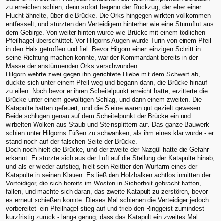
zu erreichen schien, denn sofort begann der Rückzug, der eher einer
Flucht ähnelte, über die Brücke. Die Orks hingegen wirkten vollkommen
entfesselt, und stürzten den Verteidigern hinterher wie eine Sturmflut aus
dem Gebirge. Von weiter hinten wurde wie Brücke mit einem tödlichen
Pfeilhagel überschüttet. Vor Hilgorns Augen wurde Turin von einem Pfeil
in den Hals getroffen und fiel. Bevor Hilgorn einen einzigen Schritt in
seine Richtung machen konnte, war der Kommandant bereits in der
Masse der anstürmenden Orks verschwunden.
Hilgorn wehrte zwei gegen ihn gerichtete Hiebe mit dem Schwert ab,
duckte sich unter einem Pfeil weg und begann dann, die Brücke hinauf
zu eilen. Noch bevor er ihren Scheitelpunkt erreicht hatte, erzitterte die
Brücke unter einem gewaltigen Schlag, und dann einem zweiten. Die
Katapulte hatten gefeuert, und die Steine waren gut gezielt gewesen.
Beide schlugen genau auf dem Scheitelpunkt der Brücke ein und
wirbelten Wolken aus Staub und Steinsplittern auf. Das ganze Bauwerk
schien unter Hilgorns Füßen zu schwanken, als ihm eines klar wurde - er
stand noch auf der falschen Seite der Brücke.
Doch noch hielt die Brücke, und der zweite der Nazgûl hatte die Gefahr
erkannt. Er stürzte sich aus der Luft auf die Stellung der Katapulte hinab,
und als er wieder aufstieg, hielt sein Reittier den Wurfarm eines der
Katapulte in seinen Klauen. Es ließ den Holzbalken achtlos inmitten der
Verteidiger, die sich bereits im Westen in Sicherheit gebracht hatten,
fallen, und machte sich daran, das zweite Katapult zu zerstören, bevor
es erneut schießen konnte. Dieses Mal schienen die Verteidiger jedoch
vorbereitet, ein Pfeilhagel stieg auf und trieb den Ringgeist zumindest
kurzfristig zurück - lange genug, dass das Katapult ein zweites Mal