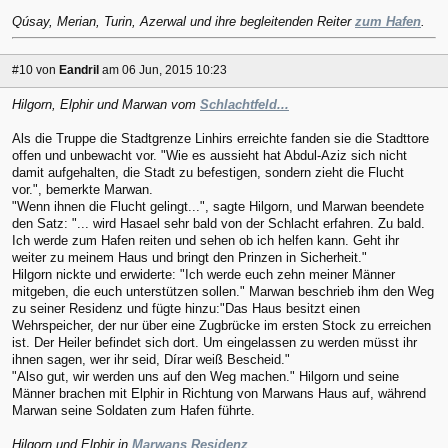
Qúsay, Merian, Turin, Azerwal und ihre begleitenden Reiter
zum Hafen
.
#10
von
Eandril
am 06 Jun, 2015 10:23
Hilgorn, Elphir und Marwan vom
Schlachtfeld...
Als die Truppe die Stadtgrenze Linhirs erreichte fanden sie die Stadttore
offen und unbewacht vor. "Wie es aussieht hat Abdul-Aziz sich nicht
damit aufgehalten, die Stadt zu befestigen, sondern zieht die Flucht
vor.", bemerkte Marwan.
"Wenn ihnen die Flucht gelingt...", sagte Hilgorn, und Marwan beendete
den Satz: "... wird Hasael sehr bald von der Schlacht erfahren. Zu bald.
Ich werde zum Hafen reiten und sehen ob ich helfen kann. Geht ihr
weiter zu meinem Haus und bringt den Prinzen in Sicherheit."
Hilgorn nickte und erwiderte: "Ich werde euch zehn meiner Männer
mitgeben, die euch unterstützen sollen." Marwan beschrieb ihm den Weg
zu seiner Residenz und fügte hinzu:"Das Haus besitzt einen
Wehrspeicher, der nur über eine Zugbrücke im ersten Stock zu erreichen
ist. Der Heiler befindet sich dort. Um eingelassen zu werden müsst ihr
ihnen sagen, wer ihr seid, Dírar weiß Bescheid."
"Also gut, wir werden uns auf den Weg machen." Hilgorn und seine
Männer brachen mit Elphir in Richtung von Marwans Haus auf, während
Marwan seine Soldaten zum Hafen führte.
Hilgorn und Elphir in
Marwans Residenz
...