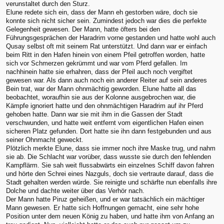
verunstaltet durch den Sturz.
Elune redete sich ein, dass der Mann eh gestorben wäre, doch sie
konnte sich nicht sicher sein. Zumindest jedoch war dies die perfekte
Gelegenheit gewesen. Der Mann, hatte öfters bei den
Führungsgesprächen der Haradrim vorne gestanden und hatte wohl auch
Qusay selbst oft mit seinem Rat unterstützt. Und dann war er einfach
beim Ritt in den Hafen hinein von einem Pfeil getroffen worden, hatte
sich vor Schmerzen gekrümmt und war vom Pferd gefallen. Im
nachhinein hatte sie erhahren, dass der Pfeil auch noch vergiftet
gewesen war. Als dann auch noch ein anderer Reiter auf sein anderes
Bein trat, war der Mann ohnmächtig geworden. Elune hatte all das
beobachtet, woraufhin sie aus der Kolonne ausgebrochen war, die
Kämpfe ignoriert hatte und den ohnmächtigen Haradrim auf ihr Pferd
gehoben hatte. Dann war sie mit ihm in die Gassen der Stadt
verschwunden, und hatte weit entfernt vom eigentlichen Hafen einen
sicheren Platz gefunden. Dort hatte sie ihn dann festgebunden und aus
seiner Ohnmacht geweckt.
Plötzlich merkte Elune, dass sie immer noch ihre Maske trug, und nahm
sie ab. Die Schlacht war vorüber, dass wusste sie durch den fehlenden
Kampflärm. Sie sah weit flussabwärts ein einzelnes Schiff davon fahren
und hörte den Schrei eines Nazguls, doch sie vertraute darauf, dass die
Stadt gehalten werden würde. Sie reinigte und schärfte nun ebenfalls ihre
Dolche und dachte weiter über das Verhör nach.
Der Mann hatte Piruz geheißen, und er war tatsächlich ein mächtiger
Mann gewesen. Er hatte sich Hoffnungen gemacht, eine sehr hohe
Position unter dem neuen König zu haben, und hatte ihm von Anfang an