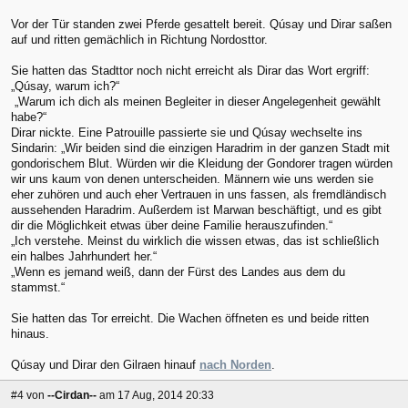
Vor der Tür standen zwei Pferde gesattelt bereit. Qúsay und Dirar saßen
auf und ritten gemächlich in Richtung Nordosttor.
Sie hatten das Stadttor noch nicht erreicht als Dirar das Wort ergriff:
„Qúsay, warum ich?“
„Warum ich dich als meinen Begleiter in dieser Angelegenheit gewählt
habe?“
Dirar nickte. Eine Patrouille passierte sie und Qúsay wechselte ins
Sindarin: „Wir beiden sind die einzigen Haradrim in der ganzen Stadt mit
gondorischem Blut. Würden wir die Kleidung der Gondorer tragen würden
wir uns kaum von denen unterscheiden. Männern wie uns werden sie
eher zuhören und auch eher Vertrauen in uns fassen, als fremdländisch
aussehenden Haradrim. Außerdem ist Marwan beschäftigt, und es gibt
dir die Möglichkeit etwas über deine Familie herauszufinden.“
„Ich verstehe. Meinst du wirklich die wissen etwas, das ist schließlich
ein halbes Jahrhundert her.“
„Wenn es jemand weiß, dann der Fürst des Landes aus dem du
stammst.“
Sie hatten das Tor erreicht. Die Wachen öffneten es und beide ritten
hinaus.
Qúsay und Dirar den Gilraen hinauf
nach Norden
.
#4
von
--Cirdan--
am 17 Aug, 2014 20:33