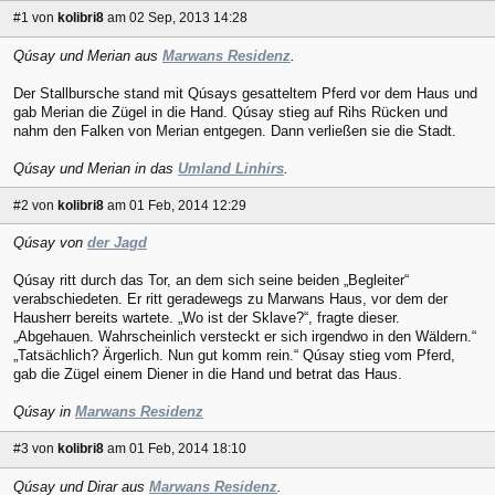
#1
von
kolibri8
am 02 Sep, 2013 14:28
Qúsay und Merian aus
Marwans Residenz
.
Der Stallbursche stand mit Qúsays gesatteltem Pferd vor dem Haus und
gab Merian die Zügel in die Hand. Qúsay stieg auf Rihs Rücken und
nahm den Falken von Merian entgegen. Dann verließen sie die Stadt.
Qúsay und Merian in das
Umland Linhirs
.
#2
von
kolibri8
am 01 Feb, 2014 12:29
Qúsay von
der Jagd
Qúsay ritt durch das Tor, an dem sich seine beiden „Begleiter“
verabschiedeten. Er ritt geradewegs zu Marwans Haus, vor dem der
Hausherr bereits wartete. „Wo ist der Sklave?“, fragte dieser.
„Abgehauen. Wahrscheinlich versteckt er sich irgendwo in den Wäldern.“
„Tatsächlich? Ärgerlich. Nun gut komm rein.“ Qúsay stieg vom Pferd,
gab die Zügel einem Diener in die Hand und betrat das Haus.
Qúsay in
Marwans Residenz
#3
von
kolibri8
am 01 Feb, 2014 18:10
Qúsay und Dirar aus
Marwans Residenz
.