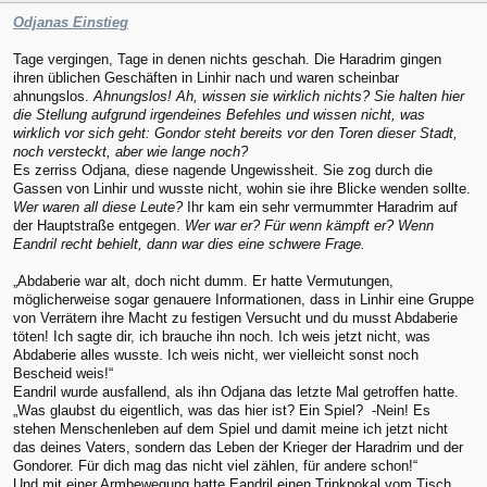
Odjanas Einstieg
Tage vergingen, Tage in denen nichts geschah. Die Haradrim gingen
ihren üblichen Geschäften in Linhir nach und waren scheinbar
ahnungslos.
Ahnungslos! Ah, wissen sie wirklich nichts? Sie halten hier
die Stellung aufgrund irgendeines Befehles und wissen nicht, was
wirklich vor sich geht: Gondor steht bereits vor den Toren dieser Stadt,
noch versteckt, aber wie lange noch?
Es zerriss Odjana, diese nagende Ungewissheit. Sie zog durch die
Gassen von Linhir und wusste nicht, wohin sie ihre Blicke wenden sollte.
Wer waren all diese Leute?
Ihr kam ein sehr vermummter Haradrim auf
der Hauptstraße entgegen.
Wer war er? Für wenn kämpft er? Wenn
Eandril recht behielt, dann war dies eine schwere Frage.
„Abdaberie war alt, doch nicht dumm. Er hatte Vermutungen,
möglicherweise sogar genauere Informationen, dass in Linhir eine Gruppe
von Verrätern ihre Macht zu festigen Versucht und du musst Abdaberie
töten! Ich sagte dir, ich brauche ihn noch. Ich weis jetzt nicht, was
Abdaberie alles wusste. Ich weis nicht, wer vielleicht sonst noch
Bescheid weis!“
Eandril wurde ausfallend, als ihn Odjana das letzte Mal getroffen hatte.
„Was glaubst du eigentlich, was das hier ist? Ein Spiel? -Nein! Es
stehen Menschenleben auf dem Spiel und damit meine ich jetzt nicht
das deines Vaters, sondern das Leben der Krieger der Haradrim und der
Gondorer. Für dich mag das nicht viel zählen, für andere schon!“
Und mit einer Armbewegung hatte Eandril einen Trinkpokal vom Tisch