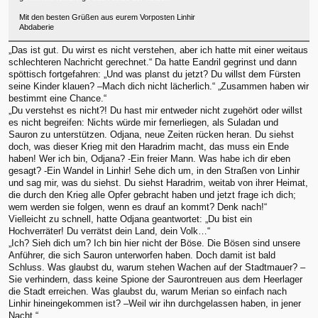
Mit den besten Grüßen aus eurem Vorposten Linhir
Abdaberie
„Das ist gut. Du wirst es nicht verstehen, aber ich hatte mit einer weitaus
schlechteren Nachricht gerechnet.“ Da hatte Eandril gegrinst und dann
spöttisch fortgefahren: „Und was planst du jetzt? Du willst dem Fürsten
seine Kinder klauen? –Mach dich nicht lächerlich.“ „Zusammen haben wir
bestimmt eine Chance.“
„Du verstehst es nicht?! Du hast mir entweder nicht zugehört oder willst
es nicht begreifen: Nichts würde mir fernerliegen, als Suladan und
Sauron zu unterstützen. Odjana, neue Zeiten rücken heran. Du siehst
doch, was dieser Krieg mit den Haradrim macht, das muss ein Ende
haben! Wer ich bin, Odjana? -Ein freier Mann. Was habe ich dir eben
gesagt? -Ein Wandel in Linhir! Sehe dich um, in den Straßen von Linhir
und sag mir, was du siehst. Du siehst Haradrim, weitab von ihrer Heimat,
die durch den Krieg alle Opfer gebracht haben und jetzt frage ich dich;
wem werden sie folgen, wenn es drauf an kommt? Denk nach!“
Vielleicht zu schnell, hatte Odjana geantwortet: „Du bist ein
Hochverräter! Du verrätst dein Land, dein Volk…“
„Ich? Sieh dich um? Ich bin hier nicht der Böse. Die Bösen sind unsere
Anführer, die sich Sauron unterworfen haben. Doch damit ist bald
Schluss. Was glaubst du, warum stehen Wachen auf der Stadtmauer? –
Sie verhindern, dass keine Spione der Saurontreuen aus dem Heerlager
die Stadt erreichen. Was glaubst du, warum Merian so einfach nach
Linhir hineingekommen ist? –Weil wir ihn durchgelassen haben, in jener
Nacht.“