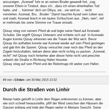
anzuzeigen. „Azerwal“ fuhr er an seinen Bruder gewandt fort, „sag
unseren Eltern in Tindouf, dass ich…dass ich einen ehrenhaften Tod
hatte, und … kümmer’ dich um Dihya, sie…sie wird es … nicht
verstehen. Azerwal, Bru…Bruder.“ Damit hauchte Ayrad sein Leben aus
und starb; Azerwal brach in ein lautes Schluchzen aus. „Nein, nein“, rief
er mehrmals bis seine Stimme vor Trauer erstarb.
Qúsay stieg von seinem Pferd ab und legte seine Hand auf Azerwals
Schulter. Der ergriff Qúsays Unterarm und richtete sich auf. In Azerwals
Augen konnte Qúsay erkennen wie die Trauer der Wut wich. Bevor
Qúsay ihn aufhalten konnte war Azerwal wieder auf sein Pferd gestiegen
und gab ihm die Sporen. Qúsay versuchte zwar noch das Pferd an den
Zügeln festzuhalten, bekam diese aber nicht richtig zu packen. „Azerwal,
nicht!“ rief Qúsay noch hinterher aber dieser hörte nicht und preschte
unbeirrt die Straße in Richtung Hafen hinunter.
Qúsay stieg auf sein Pferd und der Reitertrupp ritt weiter zum Hafen.
#9
von
--Cirdan--
am 30 Mär, 2015 13:32
Durch die Straßen von Linhir
Merian hatte gehofft in Linhir dem Regen entkommen zu können, aber
wie sich schnell herausstellte, pfiff der Wind zwischen den Häusern die
Gassen entlang und trieb den Regen weiter in Merians Gesicht. Seine