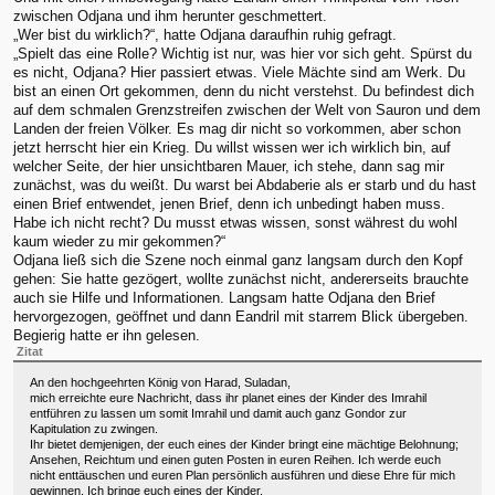
zwischen Odjana und ihm herunter geschmettert.
„Wer bist du wirklich?“, hatte Odjana daraufhin ruhig gefragt.
„Spielt das eine Rolle? Wichtig ist nur, was hier vor sich geht. Spürst du
es nicht, Odjana? Hier passiert etwas. Viele Mächte sind am Werk. Du
bist an einen Ort gekommen, denn du nicht verstehst. Du befindest dich
auf dem schmalen Grenzstreifen zwischen der Welt von Sauron und dem
Landen der freien Völker. Es mag dir nicht so vorkommen, aber schon
jetzt herrscht hier ein Krieg. Du willst wissen wer ich wirklich bin, auf
welcher Seite, der hier unsichtbaren Mauer, ich stehe, dann sag mir
zunächst, was du weißt. Du warst bei Abdaberie als er starb und du hast
einen Brief entwendet, jenen Brief, denn ich unbedingt haben muss.
Habe ich nicht recht? Du musst etwas wissen, sonst währest du wohl
kaum wieder zu mir gekommen?“
Odjana ließ sich die Szene noch einmal ganz langsam durch den Kopf
gehen: Sie hatte gezögert, wollte zunächst nicht, andererseits brauchte
auch sie Hilfe und Informationen. Langsam hatte Odjana den Brief
hervorgezogen, geöffnet und dann Eandril mit starrem Blick übergeben.
Begierig hatte er ihn gelesen.
Zitat
An den hochgeehrten König von Harad, Suladan,
mich erreichte eure Nachricht, dass ihr planet eines der Kinder des Imrahil
entführen zu lassen um somit Imrahil und damit auch ganz Gondor zur
Kapitulation zu zwingen.
Ihr bietet demjenigen, der euch eines der Kinder bringt eine mächtige Belohnung;
Ansehen, Reichtum und einen guten Posten in euren Reihen. Ich werde euch
nicht enttäuschen und euren Plan persönlich ausführen und diese Ehre für mich
gewinnen. Ich bringe euch eines der Kinder.