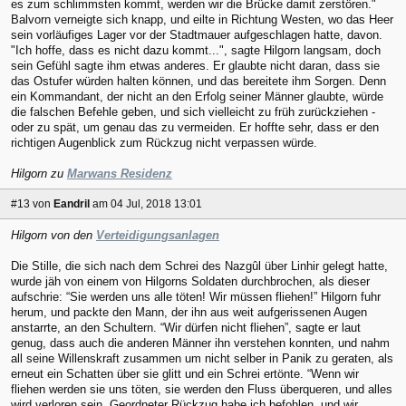
es zum schlimmsten kommt, werden wir die Brücke damit zerstören."
Balvorn verneigte sich knapp, und eilte in Richtung Westen, wo das Heer
sein vorläufiges Lager vor der Stadtmauer aufgeschlagen hatte, davon.
"Ich hoffe, dass es nicht dazu kommt...", sagte Hilgorn langsam, doch
sein Gefühl sagte ihm etwas anderes. Er glaubte nicht daran, dass sie
das Ostufer würden halten können, und das bereitete ihm Sorgen. Denn
ein Kommandant, der nicht an den Erfolg seiner Männer glaubte, würde
die falschen Befehle geben, und sich vielleicht zu früh zurückziehen -
oder zu spät, um genau das zu vermeiden. Er hoffte sehr, dass er den
richtigen Augenblick zum Rückzug nicht verpassen würde.
Hilgorn zu
Marwans Residenz
#13
von
Eandril
am 04 Jul, 2018 13:01
Hilgorn von den
Verteidigungsanlagen
Die Stille, die sich nach dem Schrei des Nazgûl über Linhir gelegt hatte,
wurde jäh von einem von Hilgorns Soldaten durchbrochen, als dieser
aufschrie: “Sie werden uns alle töten! Wir müssen fliehen!” Hilgorn fuhr
herum, und packte den Mann, der ihn aus weit aufgerissenen Augen
anstarrte, an den Schultern. “Wir dürfen nicht fliehen”, sagte er laut
genug, dass auch die anderen Männer ihn verstehen konnten, und nahm
all seine Willenskraft zusammen um nicht selber in Panik zu geraten, als
erneut ein Schatten über sie glitt und ein Schrei ertönte. “Wenn wir
fliehen werden sie uns töten, sie werden den Fluss überqueren, und alles
wird verloren sein. Geordneter Rückzug habe ich befohlen, und wir