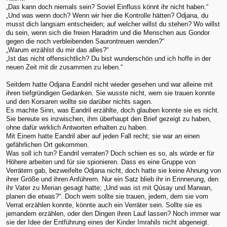
„Das kann doch niemals sein? Soviel Einfluss könnt ihr nicht haben.“
„Und was wenn doch? Wenn wir hier die Kontrolle hätten? Odjana, du
musst dich langsam entscheiden; auf welcher willst du stehen? Wo willst
du sein, wenn sich die freien Haradrim und die Menschen aus Gondor
gegen die noch verbleibenden Saurontreuen wenden?“
„Warum erzählst du mir das alles?“
„Ist das nicht offensichtlich? Du bist wunderschön und ich hoffe in der
neuen Zeit mit dir zusammen zu leben.“
Seitdem hatte Odjana Eandril nicht wieder gesehen und war alleine mit
ihren tiefgründigen Gedanken. Sie wusste nicht, wem sie trauen konnte
und den Korsaren wollte sie darüber nichts sagen.
Es machte Sinn, was Eandril erzählte, doch glauben konnte sie es nicht.
Sie bereute es inzwischen, ihm überhaupt den Brief gezeigt zu haben,
ohne dafür wirklich Antworten erhalten zu haben.
Mit Einem hatte Eandril aber auf jeden Fall recht; sie war an einen
gefährlichen Ort gekommen.
Was soll ich tun? Eandril verraten? Doch schien es so, als würde er für
Höhere arbeiten und für sie spionieren. Dass es eine Gruppe von
Verrätern gab, bezweifelte Odjana nicht, doch hatte sie keine Ahnung von
ihrer Größe und ihren Anführern. Nur ein Satz blieb ihr in Erinnerung, den
ihr Vater zu Merian gesagt hatte; „Und was ist mit Qúsay und Marwan,
planen die etwas?“. Doch wem sollte sie trauen, jedem, dem sie vom
Verrat erzählen konnte, könnte auch ein Verräter sein. Sollte sie es
jemandem erzählen, oder den Dingen ihren Lauf lassen? Noch immer war
sie der Idee der Entführung eines der Kinder Imrahils nicht abgeneigt.