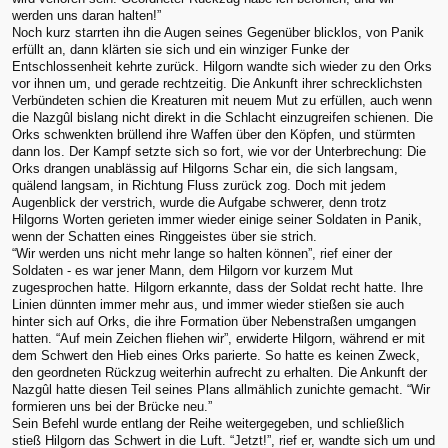
werden uns daran halten!”
Noch kurz starrten ihn die Augen seines Gegenüber blicklos, von Panik
erfüllt an, dann klärten sie sich und ein winziger Funke der
Entschlossenheit kehrte zurück. Hilgorn wandte sich wieder zu den Orks
vor ihnen um, und gerade rechtzeitig. Die Ankunft ihrer schrecklichsten
Verbündeten schien die Kreaturen mit neuem Mut zu erfüllen, auch wenn
die Nazgûl bislang nicht direkt in die Schlacht einzugreifen schienen. Die
Orks schwenkten brüllend ihre Waffen über den Köpfen, und stürmten
dann los. Der Kampf setzte sich so fort, wie vor der Unterbrechung: Die
Orks drangen unablässig auf Hilgorns Schar ein, die sich langsam,
quälend langsam, in Richtung Fluss zurück zog. Doch mit jedem
Augenblick der verstrich, wurde die Aufgabe schwerer, denn trotz
Hilgorns Worten gerieten immer wieder einige seiner Soldaten in Panik,
wenn der Schatten eines Ringgeistes über sie strich.
“Wir werden uns nicht mehr lange so halten können”, rief einer der
Soldaten - es war jener Mann, dem Hilgorn vor kurzem Mut
zugesprochen hatte. Hilgorn erkannte, dass der Soldat recht hatte. Ihre
Linien dünnten immer mehr aus, und immer wieder stießen sie auch
hinter sich auf Orks, die ihre Formation über Nebenstraßen umgangen
hatten. “Auf mein Zeichen fliehen wir”, erwiderte Hilgorn, während er mit
dem Schwert den Hieb eines Orks parierte. So hatte es keinen Zweck,
den geordneten Rückzug weiterhin aufrecht zu erhalten. Die Ankunft der
Nazgûl hatte diesen Teil seines Plans allmählich zunichte gemacht. “Wir
formieren uns bei der Brücke neu.”
Sein Befehl wurde entlang der Reihe weitergegeben, und schließlich
stieß Hilgorn das Schwert in die Luft. “Jetzt!”, rief er, wandte sich um und