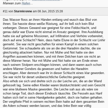
Marwan zum
Hafen
...
#11
von
Sturmkronne
am 08 Jun, 2015 15:28
Das Wasser floss an ihren Händen entlang und wusch das Blut von
ihnen. Sie hasste diese weiße Rüstung, auf ihr ließ sich kein Blut
verbergen. Dieses Gewand war geeignet für eine Feldschlacht, und
genau dafür war Elune nicht einmal im Ansatz geeignet. Ihre Ausbildung
hatte sie auf geheime Missionen, auf Infiltration und Verhöre vorbereitet,
doch auf eine Schlacht? Nein, dass hatte Elune in der Schlucht vor Linhir
gemerkt. Sie war nicht geschaffen für einen Kampf in einem solchen
Getümmel. Sie schauderte als sie an die drei Haradrim dachte, die sie
gleichzeitig attackiert hatten. Nur mit Mühe und Not hatte sie den
Angriffen ausweichen können, und mit ihren Dolchen kam sie nicht an
diese Männer heran. Nur mit Mühe und Not hatte sie am Ende einen
nach seinem Stolpern erschlagen können, und dann waren auch schon
andere Männer Gondors da gewesen und hatten die Haradrim
erschlagen. Aber dennoch war ihr in dieser Schlucht eines klar geworden.
Sie war nicht für derart unübersichtliche Gefechte geeignet.
Also erhob sie sich und drehte sich zu der Leiche um, die an der Wand
gefesselt lag. Seine edlen Kleider waren blutdurchtränkt und sein Gesicht
war eine blutleere Maske geworden. Die Leiche sah aus als wäre sie
schon lange Tod, doch dieser Eindruck täuschte. Die Fesseln aus Hanf
hatten sich tief in seine Handgelenke gebohrt, doch sie hatten gehalten.
Der vergiftete Pfeil in seinem rechten Bein hatte auf dem gesamten Bein
die Adern schwarz werden lassen, und das linke Bein war völlig