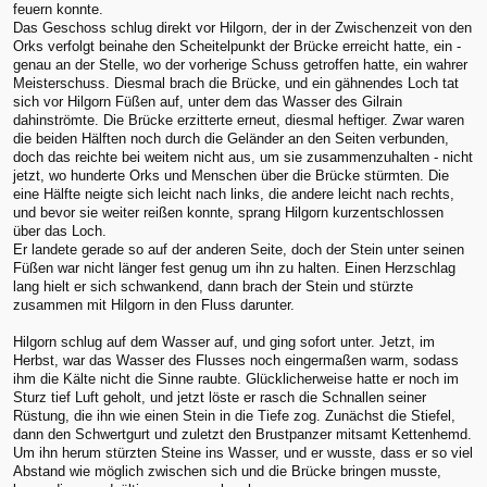
feuern konnte.
Das Geschoss schlug direkt vor Hilgorn, der in der Zwischenzeit von den
Orks verfolgt beinahe den Scheitelpunkt der Brücke erreicht hatte, ein -
genau an der Stelle, wo der vorherige Schuss getroffen hatte, ein wahrer
Meisterschuss. Diesmal brach die Brücke, und ein gähnendes Loch tat
sich vor Hilgorn Füßen auf, unter dem das Wasser des Gilrain
dahinströmte. Die Brücke erzitterte erneut, diesmal heftiger. Zwar waren
die beiden Hälften noch durch die Geländer an den Seiten verbunden,
doch das reichte bei weitem nicht aus, um sie zusammenzuhalten - nicht
jetzt, wo hunderte Orks und Menschen über die Brücke stürmten. Die
eine Hälfte neigte sich leicht nach links, die andere leicht nach rechts,
und bevor sie weiter reißen konnte, sprang Hilgorn kurzentschlossen
über das Loch.
Er landete gerade so auf der anderen Seite, doch der Stein unter seinen
Füßen war nicht länger fest genug um ihn zu halten. Einen Herzschlag
lang hielt er sich schwankend, dann brach der Stein und stürzte
zusammen mit Hilgorn in den Fluss darunter.
Hilgorn schlug auf dem Wasser auf, und ging sofort unter. Jetzt, im
Herbst, war das Wasser des Flusses noch eingermaßen warm, sodass
ihm die Kälte nicht die Sinne raubte. Glücklicherweise hatte er noch im
Sturz tief Luft geholt, und jetzt löste er rasch die Schnallen seiner
Rüstung, die ihn wie einen Stein in die Tiefe zog. Zunächst die Stiefel,
dann den Schwertgurt und zuletzt den Brustpanzer mitsamt Kettenhemd.
Um ihn herum stürzten Steine ins Wasser, und er wusste, dass er so viel
Abstand wie möglich zwischen sich und die Brücke bringen musste,