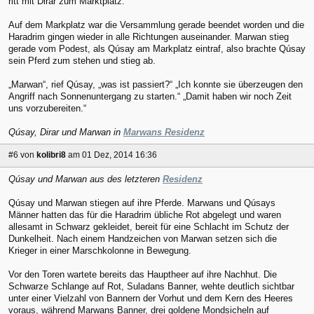
ritt mit Dirar zum Marktplatz.
Auf dem Markplatz war die Versammlung gerade beendet worden und die
Haradrim gingen wieder in alle Richtungen auseinander. Marwan stieg
gerade vom Podest, als Qúsay am Markplatz eintraf, also brachte Qúsay
sein Pferd zum stehen und stieg ab.
„Marwan“, rief Qúsay, „was ist passiert?“ „Ich konnte sie überzeugen den
Angriff nach Sonnenuntergang zu starten.“ „Damit haben wir noch Zeit
uns vorzubereiten.“
Qúsay, Dirar und Marwan in
Marwans Residenz
#6
von
kolibri8
am 01 Dez, 2014 16:36
Qúsay und Marwan aus des letzteren
Residenz
Qúsay und Marwan stiegen auf ihre Pferde. Marwans und Qúsays
Männer hatten das für die Haradrim übliche Rot abgelegt und waren
allesamt in Schwarz gekleidet, bereit für eine Schlacht im Schutz der
Dunkelheit. Nach einem Handzeichen von Marwan setzen sich die
Krieger in einer Marschkolonne in Bewegung.
Vor den Toren wartete bereits das Hauptheer auf ihre Nachhut. Die
Schwarze Schlange auf Rot, Suladans Banner, wehte deutlich sichtbar
unter einer Vielzahl von Bannern der Vorhut und dem Kern des Heeres
voraus, während Marwans Banner, drei goldene Mondsicheln auf