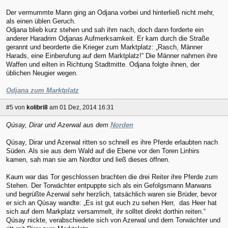
Der vermummte Mann ging an Odjana vorbei und hinterließ nicht mehr,
als einen üblen Geruch.
Odjana blieb kurz stehen und sah ihm nach, doch dann forderte ein
anderer Haradrim Odjanas Aufmerksamkeit. Er kam durch die Straße
gerannt und beorderte die Krieger zum Marktplatz: „Rasch, Männer
Harads, eine Einberufung auf dem Marktplatz!“ Die Männer nahmen ihre
Waffen und eilten in Richtung Stadtmitte. Odjana folgte ihnen, der
üblichen Neugier wegen.
Odjana zum Marktplatz
#5
von
kolibri8
am 01 Dez, 2014 16:31
Qúsay, Dirar und Azerwal aus dem
Norden
Qúsay, Dirar und Azerwal ritten so schnell es ihre Pferde erlaubten nach
Süden. Als sie aus dem Wald auf die Ebene vor den Toren Linhirs
kamen, sah man sie am Nordtor und ließ dieses öffnen.
Kaum war das Tor geschlossen brachten die drei Reiter ihre Pferde zum
Stehen. Der Torwächter entpuppte sich als ein Gefolgsmann Marwans
und begrüßte Azerwal sehr herzlich, tatsächlich waren sie Brüder, bevor
er sich an Qúsay wandte: „Es ist gut euch zu sehen Herr, das Heer hat
sich auf dem Markplatz versammelt, ihr solltet direkt dorthin reiten.“
Qúsay nickte, verabschiedete sich von Azerwal und dem Torwächter und