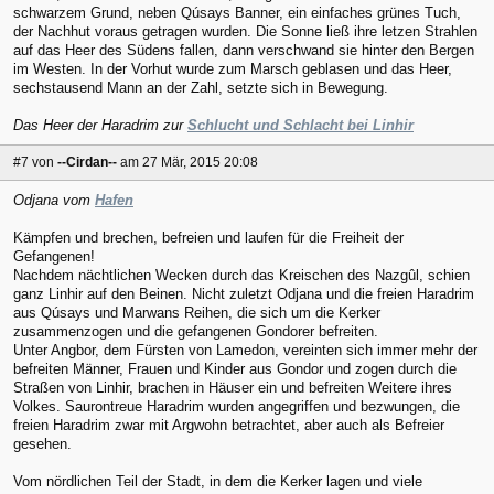
schwarzem Grund, neben Qúsays Banner, ein einfaches grünes Tuch,
der Nachhut voraus getragen wurden. Die Sonne ließ ihre letzen Strahlen
auf das Heer des Südens fallen, dann verschwand sie hinter den Bergen
im Westen. In der Vorhut wurde zum Marsch geblasen und das Heer,
sechstausend Mann an der Zahl, setzte sich in Bewegung.
Das Heer der Haradrim zur
Schlucht und Schlacht bei Linhir
#7
von
--Cirdan--
am 27 Mär, 2015 20:08
Odjana vom
Hafen
Kämpfen und brechen, befreien und laufen für die Freiheit der
Gefangenen!
Nachdem nächtlichen Wecken durch das Kreischen des Nazgûl, schien
ganz Linhir auf den Beinen. Nicht zuletzt Odjana und die freien Haradrim
aus Qúsays und Marwans Reihen, die sich um die Kerker
zusammenzogen und die gefangenen Gondorer befreiten.
Unter Angbor, dem Fürsten von Lamedon, vereinten sich immer mehr der
befreiten Männer, Frauen und Kinder aus Gondor und zogen durch die
Straßen von Linhir, brachen in Häuser ein und befreiten Weitere ihres
Volkes. Saurontreue Haradrim wurden angegriffen und bezwungen, die
freien Haradrim zwar mit Argwohn betrachtet, aber auch als Befreier
gesehen.
Vom nördlichen Teil der Stadt, in dem die Kerker lagen und viele