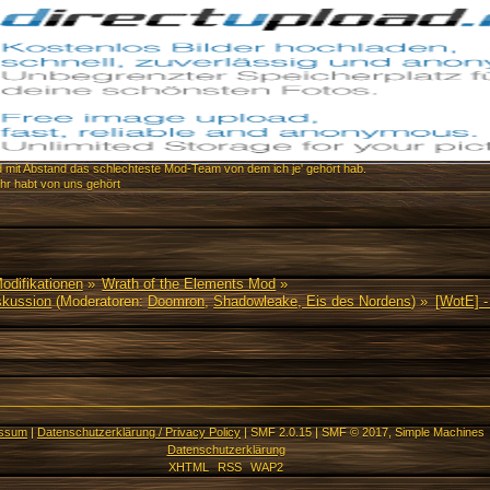
id mit Abstand das schlechteste Mod-Team von dem ich je' gehört hab.
ihr habt von uns gehört
Modifikationen
»
Wrath of the Elements Mod
»
skussion
(Moderatoren:
Doomron
,
Shadowleake, Eis des Nordens
) »
[WotE] -
essum
|
Datenschutzerklärung / Privacy Policy
|
SMF 2.0.15
|
SMF © 2017
,
Simple Machines
Datenschutzerklärung
XHTML
RSS
WAP2