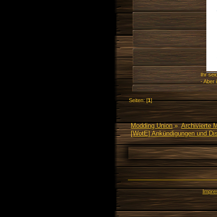
Ihr se
- Aber 
Seiten: [
1
]
Modding Union
»
Archivierte 
[WotE] Ankündigungen und Di
Impr