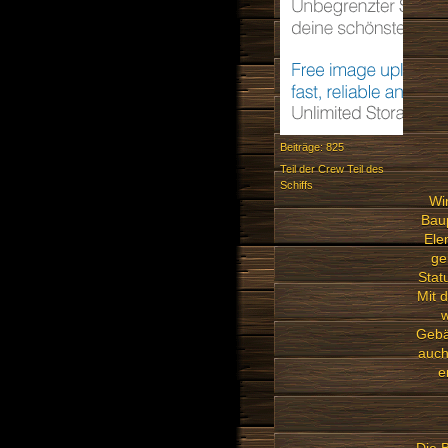
Beiträge: 825
Teil der Crew Teil des
Schiffs
Wi
Baup
Ele
ge
Stat
Mit 
w
Gebä
auch
e