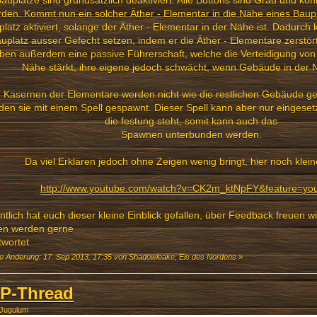
auplätze sind grundsätzlich deaktiviert. Alle Buttons sind Grau und kö
den. Kommt nun ein solcher Äther - Elementar in die Nähe eines Baupl
latz aktiviert, solange der Äther - Elementar in der Nähe ist. Dadurch
uplatz ausser Gefecht setzen, indem er die Äther - Elementare zerstör
ben außerdem eine passive Führerschaft, welche die Verteidigung vo
Nähe stärkt, ihre eigene jedoch schwächt, wenn Gebäude in der 
e Kasernen der Elementare werden nicht wie die restlichen Gebäude ge
den sie mit einem Spell gespawnt. Dieser Spell kann aber nur eingeset
die festung steht, somit kann auch das
Spawnen unterbunden werden.
Da viel Erklären jedoch ohne Zeigen wenig bringt, hier noch klein
http://www.youtube.com/watch?v=CK2m_ktNpFY&feature=you
ntlich hat euch dieser kleine Einblick gefallen, über Feedback freuen w
en werden gerne
wortet.
te Änderung: 17. Sep 2013, 17:35 von Shadowleake, Eis des Nordens
»
P-Thread
 Jugulum