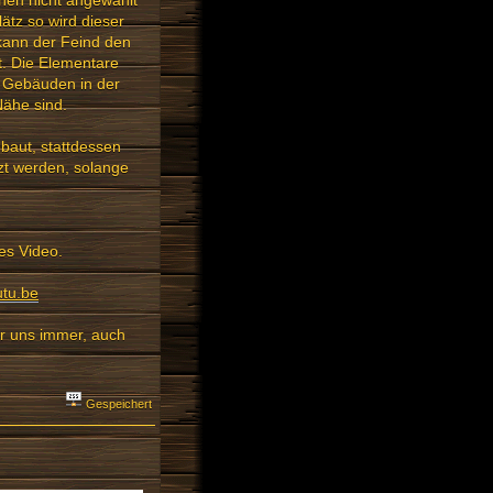
nnen nicht angewählt
ätz so wird dieser
 kann der Feind den
t. Die Elementare
n Gebäuden in der
Nähe sind.
baut, stattdessen
zt werden, solange
es Video.
tu.be
ir uns immer, auch
Gespeichert