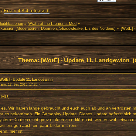
/
Edain 4.8.4 released!
Modifikationen
»
Wrath of the Elements Mod
»
skussion
(Moderatoren:
Doomron
,
Shadowleake, Eis des Nordens
) »
[WotE] -
Thema: [WotE] - Update 11, Landgewinn (
[WotE] - Update 11, Landgewinn
«
am:
17. Sep 2013, 17:28 »
 MU,
t es. Wir haben lange gebraucht und euch auch ab und an vertrösten 
 ihr es bekommen. Ein Gameplay-Update. Dieses Update befasst sich 
stem. Da dies nicht ganz einfach zu erklären ist, wird es wohl etwas 
wir bringen auch ein paar Bilder mit rein.
nn, hier ist