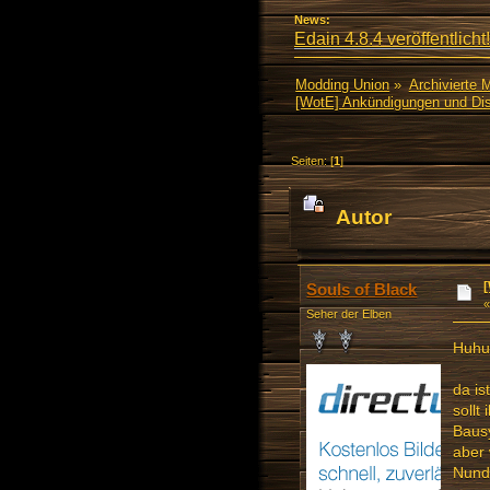
News:
Edain 4.8.4 veröffentlicht!
Modding Union
»
Archivierte 
[WotE] Ankündigungen und Di
Seiten: [
1
]
Autor
mal)
Souls of Black
Seher der Elben
Huhu
da is
sollt
Bausy
aber 
Nunde