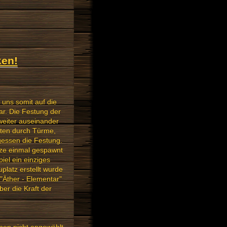
ken!
 uns somit auf die
ar. Die Festung der
weiter auseinander
eten durch Türme,
gessen die Festung.
tze einmal gespawnt
iel ein einziges
latz erstellt wurde
"Äther - Elementar"
er die Kraft der