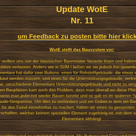
Update WotE
Nr. 11
um Feedback zu posten bitte hier klic
WotE stellt das Bausystem vor:
r wollten uns von der klassischen Baumeister Variante lösen und haben
lätze verlassen. Anders wie in SUM I ließen wir sie jedoch frei spawnb
mentare hat dafür zwei Buttons: einen für Rohstoffgebäude, die etwas 
baut werden müssen, und einen für die Unterstützungsgebäude, vertr
ue, verschiedene Elementare Unterstützungsgebäude und nicht zu ver
den Bauplätzen kam auch das Problem, dass man überall wo diese Plä
aren man jederzeit wieder Bauen konnte und so gab es im späteren Sp
ude-Gespamme. Um dies zu verhindern und ein Gebiet in dem ein Baup
 für den Feind einnehmbar zu machen, haben wir einen so genannten 
rschaffen, welcher keinem speziellen Element zugehörig ist, von dem ab
Elementare abhängt.