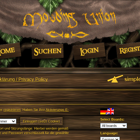
lärung / Privacy Policy
er
registrieren
. Haben Sie Ihre
Aktivierungs E-
Select Boards:
rt und Sitzungslänge. Hierbei werden gemäß
und Passwort verschlüsselt für die gewählte
Language: