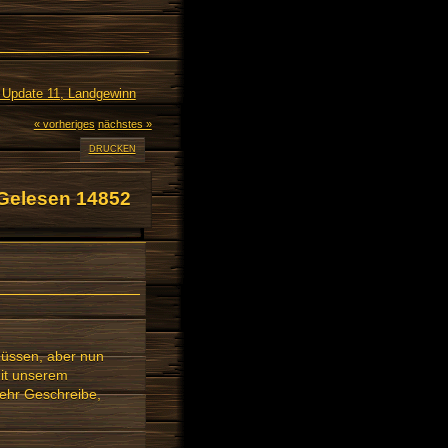
 Update 11, Landgewinn
« vorheriges
nächstes »
DRUCKEN
Gelesen 14852
müssen, aber nun
mit unserem
mehr Geschreibe,