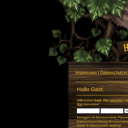
Impressum
|
Datenschutzerk
Hallo Gast.
Willkommen
Gast
. Bitte
einloggen
od
Mail
übersehen?
Einloggen mit Benutzername, Passwo
Datenschutzerklärung Benutzername 
Dauer in einem Cookie abgelegt.