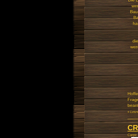
Die B
wer
Baup
Ba
ha
di
wer
Hoffe
Frag
beant
«
Letz
CR
Carpe