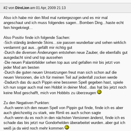
#2
von
DireLion
am 01 Apr, 2009 21:13
Also ich habe mir den Mod mal runtergezogen und es mir mal
angeschaut und ich muss folgendes sagen...Bomben Ding...haste echt
fein hingekriegt...
Also Positiv finde ich folgende Sachen:
-Sich ständig ändernde Skins...sie passen wunderbar und sehen wirklich
verdammt gut aus...gefällt mir richtig gut
-Durch die diversen Änderungen entstehen neue Zauber, die ebenfalls gut
ausgedacht sind und top aussehen
-Die neuen Palantirbilder sehen top aus und gefallen mir bis jetzt von
jeder Mod am besten
-Durch die guten neuen Umsetzungen freut man sich schon auf die
neuen Versionen, die ich für meinen Teil auf jedenfall zocken werde
-Dadurch das du auch Pippin eine besseren Spell gegeben hast, spiele
ich nun sogar auch mal nen Hobbit in deiner Mod...das hat bis jetzt noch
keine Mod geschafft, mich von Hobbits zu überzeugen
Zu den Negativen Punkten:
-Auch wenn ich den neuen Spell von Pippin gut finde, finde ich es aber
auch gleichzeitig zu stark, wie Rimli es auch schon sagte
-Auch wenn du es noch in den nächsten Versionen änderst, finde ich es
schade das bis jetzt nur Gondorhelden überarbeitet wurden..aber gut ich
weiß ja da wird noch mehr kommen