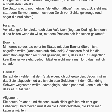
aufgedekten Gebiets.
Die Buttons evtl. noch etwas "denethormäßiger" machen, z.B. sieht man
statt dem Schwert immer noch den Dolch von Schlangenzunge (und
sogar die Audiodatei).
Faramir:
Verlinkungsfehler direkt nach dem Aufsitzen (liegt am Coding). Ich kann
dir da helfen wenn du willst, mit dem Problem hab ich schon gekämpft.
Boromir:
Mir kam's so vor, als ob er im Status mit dem Banner öfters nicht
angreifen wollte (kann auch subjektiv sein). Ansonsten fand ich die
Animation eigentlich recht gut gelungen, dafür, dass die SKL eigentlich
kein Banner vorsieht. Jedoch bläst er nicht mehr ins Horn, das find ich
schade.
Gandalf:
Bis auf den Fehler mit dem Stab eigentlich gut geworden. Jedoch ist mir
das Spiel abgeschmiert als ich ein paar Soldaten mit dem Glamdring
Schwert wegpusten wollte, davor ging's jedoch paar mal, kann auch sein,
dass es Zufall war.
Allgemein:
Die neuen Palantir- und Heldenauswahlbilder gefallen mir echt gut.
Unbedingt überarbeiten musst du die Gondorsoldaten, die kann man
kaum anwählen.