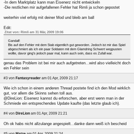
-In dem Marktplatz kann man Eisenerz nicht entwickeln
-Die restlichen mir aufgefallenen Fehler hat Rimli ja schon gepostet
weiterhin viel erfolg mit deiner Mod und bleib am ball
Edit:
Zitat von: Rimli am 31 Mär, 2009 19:06
Gandalf:
Bis auf den Fehler mit dem Stab eigentlich gut geworden. Jedoch ist mir das Spiel
abgeschmiert als ich ein paar Soldaten mit dem Glamdring Schwert wegpusten
wollte, davor ging's jedoch paar mal, kann auch sein, dass es Zufall war.
genau das Problem ist bei mir auch aufgetreten...wird also vielleicht doch
ein Fehler sein
#3
von
Fantasyreader
am 01 Apr, 2009 21:17
Wie ich schon in einem anderen Thread postete find ich den Mod wirklich
gut, vor allem die Skinns sehen toll aus.
@DireLion: Eisenerz kannst du erforschen, aber erst wenn man in der
Schmiede ein entsprechendes Update kaufte (das letzte glaub ich).
#4
von
DireLion
am 01 Apr, 2009 21:21
Oh ok habs nicht allzulange angespielt...danke dann weiß ich bescheid
#5
von
Matze
am 01 Apr, 2009 21:24