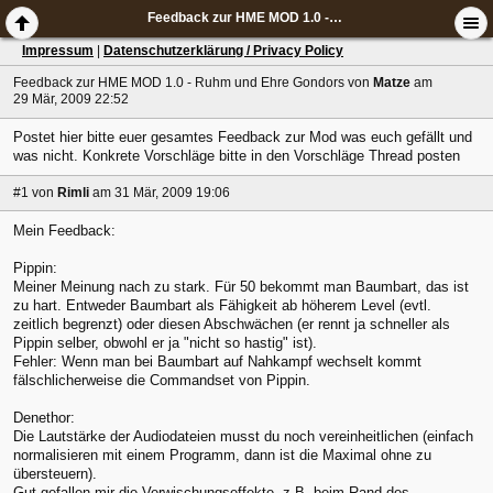
Feedback zur HME MOD 1.0 - Ruhm und Ehre Gondors
Impressum
|
Datenschutzerklärung / Privacy Policy
Feedback zur HME MOD 1.0 - Ruhm und Ehre Gondors
von
Matze
am
29 Mär, 2009 22:52
Postet hier bitte euer gesamtes Feedback zur Mod was euch gefällt und
was nicht. Konkrete Vorschläge bitte in den Vorschläge Thread posten
#1
von
Rimli
am 31 Mär, 2009 19:06
Mein Feedback:
Pippin:
Meiner Meinung nach zu stark. Für 50 bekommt man Baumbart, das ist
zu hart. Entweder Baumbart als Fähigkeit ab höherem Level (evtl.
zeitlich begrenzt) oder diesen Abschwächen (er rennt ja schneller als
Pippin selber, obwohl er ja "nicht so hastig" ist).
Fehler: Wenn man bei Baumbart auf Nahkampf wechselt kommt
fälschlicherweise die Commandset von Pippin.
Denethor:
Die Lautstärke der Audiodateien musst du noch vereinheitlichen (einfach
normalisieren mit einem Programm, dann ist die Maximal ohne zu
übersteuern).
Gut gefallen mir die Verwischungseffekte, z.B. beim Rand des