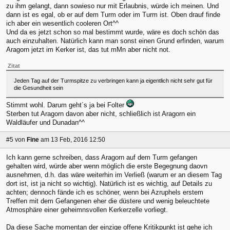
zu ihm gelangt, dann sowieso nur mit Erlaubnis, würde ich meinen. Und
dann ist es egal, ob er auf dem Turm oder im Turm ist. Oben drauf finde
ich aber ein wesentlich cooleren Ort^^
Und da es jetzt schon so mal bestimmt wurde, wäre es doch schön das
auch einzuhalten. Natürlich kann man sonst einen Grund erfinden, warum
Aragorn jetzt im Kerker ist, das tut mMn aber nicht not.
Zitat
Jeden Tag auf der Turmspitze zu verbringen kann ja eigentlich nicht sehr gut für
die Gesundheit sein
Stimmt wohl. Darum geht´s ja bei Folter
Sterben tut Aragorn davon aber nicht, schließlich ist Aragorn ein
Waldläufer und Dunadan^^
#5
von
Fine
am 13 Feb, 2016 12:50
Ich kann gerne schreiben, dass Aragorn auf dem Turm gefangen
gehalten wird, würde aber wenn möglich die erste Begegnung daovn
ausnehmen, d.h. das wäre weiterhin im Verließ (warum er an diesem Tag
dort ist, ist ja nicht so wichtig). Natürlich ist es wichtig, auf Details zu
achten; dennoch fände ich es schöner, wenn bei Azruphels erstem
Treffen mit dem Gefangenen eher die düstere und wenig beleuchtete
Atmosphäre einer geheimnsvollen Kerkerzelle vorliegt.
Da diese Sache momentan der einzige offene Kritikpunkt ist gehe ich