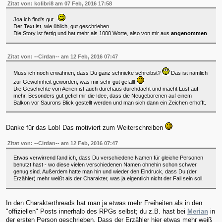
Zitat von: kolibri8 am 07 Feb, 2016 17:58
Joa ich find's gut.
Der Text ist, wie üblich, gut geschrieben.
Die Story ist fertig und hat mehr als 1000 Worte, also von mir aus
angenommen
.
Zitat von: --Cirdan-- am 12 Feb, 2016 07:47
Muss ich noch erwähnen, dass Du ganz schnieke schreibst?
Das ist nämlich
zur Gewohnheit geworden, was mir sehr gut gefällt
Die Geschichte von Aerien ist auch durchaus durchdacht und macht Lust auf
mehr. Besonders gut gefiel mir die Idee, dass die Neugeborenen auf einem
Balkon vor Saurons Blick gestellt werden und man sich dann ein Zeichen erhofft.
Danke für das Lob! Das motiviert zum Weiterschreiben
Zitat von: --Cirdan-- am 12 Feb, 2016 07:47
Etwas verwirrend fand ich, dass Du verschiedene Namen für gleiche Personen
benutzt hast - wo diese vielen verschiedenen Namen ohnehin schon schwer
genug sind. Außerdem hatte man hin und wieder den Eindruck, dass Du (der
Erzähler) mehr weißt als der Charakter, was ja eigentlich nicht der Fall sein soll.
In den Charakterthreads hat man ja etwas mehr Freiheiten als in den
"offiziellen" Posts innerhalb des RPGs selbst; du z.B. hast bei
Merian
in
der ersten Person geschrieben. Dass der Erzähler hier etwas mehr weiß