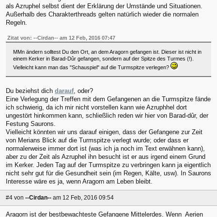
als Azruphel selbst dient der Erklärung der Umstände und Situationen.
Außerhalb des Charakterthreads gelten natürlich wieder die normalen
Regeln.
Zitat von: --Cirdan-- am 12 Feb, 2016 07:47
MMn ändern solltest Du den Ort, an dem Aragorn gefangen ist. Dieser ist nicht in
einem Kerker in Barad-Dûr gefangen, sondern auf der Spitze des Turmes (!).
Vielleicht kann man das "Schauspiel" auf die Turmspitze verlegen?
Du beziehst dich
darauf
, oder?
Eine Verlegung der Treffen mit dem Gefangenen an die Turmspitze fände
ich schwierig, da ich mir nicht vorstellen kann wie Azruphhel dort
ungestört hinkommen kann, schließlich reden wir hier von Barad-dûr, der
Festung Saurons.
Vielleicht könnten wir uns darauf einigen, dass der Gefangene zur Zeit
von Merians Blick auf die Turmspitze verlegt wurde; oder dass er
normalerweise immer dort ist (was ich ja noch im Text erwähnen kann),
aber zu der Zeit als Azruphel ihn besucht ist er aus irgend einem Grund
im Kerker. Jeden Tag auf der Turmspitze zu verbringen kann ja eigentlich
nicht sehr gut für die Gesundheit sein (im Regen, Kälte, usw). In Saurons
Interesse wäre es ja, wenn Aragorn am Leben bleibt.
#4
von
--Cirdan--
am 12 Feb, 2016 09:54
Aragorn ist der bestbewachteste Gefangene Mittelerdes. Wenn Aerien