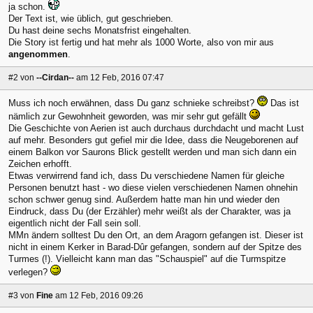
ja schon.
Der Text ist, wie üblich, gut geschrieben.
Du hast deine sechs Monatsfrist eingehalten.
Die Story ist fertig und hat mehr als 1000 Worte, also von mir aus
angenommen
.
#2
von
--Cirdan--
am 12 Feb, 2016 07:47
Muss ich noch erwähnen, dass Du ganz schnieke schreibst?
Das ist
nämlich zur Gewohnheit geworden, was mir sehr gut gefällt
Die Geschichte von Aerien ist auch durchaus durchdacht und macht Lust
auf mehr. Besonders gut gefiel mir die Idee, dass die Neugeborenen auf
einem Balkon vor Saurons Blick gestellt werden und man sich dann ein
Zeichen erhofft.
Etwas verwirrend fand ich, dass Du verschiedene Namen für gleiche
Personen benutzt hast - wo diese vielen verschiedenen Namen ohnehin
schon schwer genug sind. Außerdem hatte man hin und wieder den
Eindruck, dass Du (der Erzähler) mehr weißt als der Charakter, was ja
eigentlich nicht der Fall sein soll.
MMn ändern solltest Du den Ort, an dem Aragorn gefangen ist. Dieser ist
nicht in einem Kerker in Barad-Dûr gefangen, sondern auf der Spitze des
Turmes (!). Vielleicht kann man das "Schauspiel" auf die Turmspitze
verlegen?
#3
von
Fine
am 12 Feb, 2016 09:26