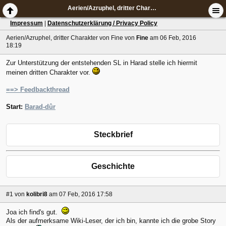
Aerien/Azruphel, dritter Charakter von Fine
Impressum
|
Datenschutzerklärung / Privacy Policy
Aerien/Azruphel, dritter Charakter von Fine
von
Fine
am 06 Feb, 2016
18:19
Zur Unterstützung der entstehenden SL in Harad stelle ich hiermit
meinen dritten Charakter vor.
==> Feedbackthread
Start:
Barad-dûr
Steckbrief
Geschichte
#1
von
kolibri8
am 07 Feb, 2016 17:58
Joa ich find's gut.
Als der aufmerksame Wiki-Leser, der ich bin, kannte ich die grobe Story