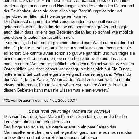
darüber, dass dieser Mann noch lebte, Wut darüber, dass er noch nicht
wieder aufgestanden war und Hast angesichts der drohenden Gefahr und
der Gewissheit, dass sie ohne ellenlange Begrüßungsfloskeln und
irgendwelche Hilfen nicht weiter gehen könnte.
Die Überraschung und die Wut verschwanden so schnell wie sie
gekommen waren, doch die Hast wurde sogar noch größer und sorgte
auch dafür, dass ihr einziges Begehren daran lag so schnell wie möglich
aus dieser Situation herauszukommen.
"Komm mit, du hast selbst gesehen, dass dieser Wald nur noch den Tod
birg...", platzte es schnell aus ihr heraus und kurz darauf bedauerte sie
es schon: Sie kannte Jutan schon so gut wie gar nicht und nun fragte sie
einen komplett Unbekannten, ob er sie begleiten wolle und das auch
noch in der im Westen für unhöflich befundenen Sprachweise, wie sie im
Osten üblich war. Aber gesagt war gesagt, sie biss sich auf Die Zunge,
holte einmal tief Luft und ergänzte vergleichsweise langsam: "Wenn du
den Wa...", kurze Pause, "Wenn
ihr
den Wald verlassen wollt könnt ihr
etwas mitkommen, für die Nacht wären zwei weitere Auge hilfreich, in
diesen Gebieten kann man nie wissen was einen erwartet."
#31
von
Dragonfire
am 06 Nov, 2009 16:37
Es ist nicht der richtige Moment für Vorurteile
Das war das Erste, was Màroneth in den Sinn kam, als er die beiden
Leute sah, die ihn aufgefunden hatten.
Der Junge sah so aus, als würde er erst in ein paar Jahren das
Mannesalter erreichen, und sah eigentlich ganz normal aus, ausser das
er bewaffnet und mit einer Rüstung ausgestattet war.