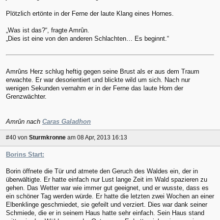
Plötzlich ertönte in der Ferne der laute Klang eines Hornes.
„Was ist das?“, fragte Amrûn.
„Dies ist eine von den anderen Schlachten… Es beginnt.“
Amrûns Herz schlug heftig gegen seine Brust als er aus dem Traum
erwachte. Er war desorientiert und blickte wild um sich. Nach nur
wenigen Sekunden vernahm er in der Ferne das laute Horn der
Grenzwächter.
Amrûn nach
Caras Galadhon
#40
von
Sturmkronne
am 08 Apr, 2013 16:13
Borins Start:
Borin öffnete die Tür und atmete den Geruch des Waldes ein, der in
überwältigte. Er hatte einfach nur Lust lange Zeit im Wald spazieren zu
gehen. Das Wetter war wie immer gut geeignet, und er wusste, dass es
ein schöner Tag werden würde. Er hatte die letzten zwei Wochen an einer
Elbenklinge geschmiedet, sie gefeilt und verziert. Dies war dank seiner
Schmiede, die er in seinem Haus hatte sehr einfach. Sein Haus stand