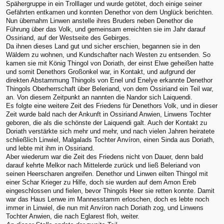
Spähergruppe in ein Trolllager und wurde getötet, doch einige seiner
Gefährten entkamen und konnten Denethor von dem Unglück berichten.
Nun übernahm Linwen anstelle ihres Bruders neben Denethor die
Führung über das Volk, und gemeinsam erreichten sie im Jahr darauf
Ossiriand, auf der Westseite des Gebirges.
Da ihnen dieses Land gut und sicher erschien, begannen sie in den
Wäldern zu wohnen, und Kundschafter nach Westen zu entsenden. So
kamen sie mit König Thingol von Doriath, der einst Elwe geheißen hatte
und somit Denethors Großonkel war, in Kontakt, und aufgrund der
direkten Abstammung Thingols von Enel und Enelye erkannte Denethor
Thingols Oberherrschaft über Beleriand, von dem Ossiriand ein Teil war,
an. Von diesem Zeitpunkt an nannten die Nandor sich Laiquendi.
Es folgte eine weitere Zeit des Friedens für Denethors Volk, und in dieser
Zeit wurde bald nach der Ankunft in Ossiriand Anwien, Linwens Tochter
geboren, die als die schönste der Laiquendi galt. Auch der Kontakt zu
Doriath verstärkte sich mehr und mehr, und nach vielen Jahren heiratete
schließlich Linwiel, Malgalads Tochter Anvíron, einen Sinda aus Doriath,
und lebte mit ihm in Ossiriand.
Aber wiederum war die Zeit des Friedens nicht von Dauer, denn bald
darauf kehrte Melkor nach Mittelerde zurück und ließ Beleriand von
seinen Heerscharen angreifen. Denethor und Linwen eilten Thingol mit
einer Schar Krieger zu Hilfe, doch sie wurden auf dem Amon Ereb
eingeschlossen und fielen, bevor Thingols Heer sie retten konnte. Damit
war das Haus Lenwe im Mannesstamm erloschen, doch es lebte noch
immer in Linwiel, die nun mit Anvíron nach Doriath zog, und Linwens
Tochter Anwien, die nach Eglarest floh, weiter.