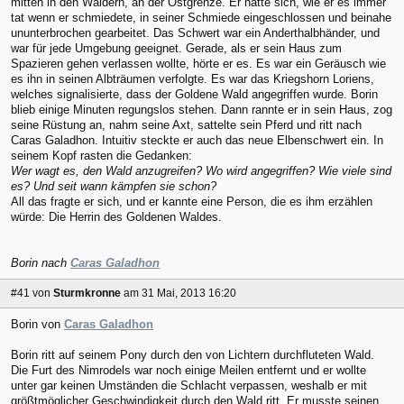
mitten in den Wäldern, an der Ostgrenze. Er hatte sich, wie er es immer
tat wenn er schmiedete, in seiner Schmiede eingeschlossen und beinahe
ununterbrochen gearbeitet. Das Schwert war ein Anderthalbhänder, und
war für jede Umgebung geeignet. Gerade, als er sein Haus zum
Spazieren gehen verlassen wollte, hörte er es. Es war ein Geräusch wie
es ihn in seinen Albträumen verfolgte. Es war das Kriegshorn Loriens,
welches signalisierte, dass der Goldene Wald angegriffen wurde. Borin
blieb einige Minuten regungslos stehen. Dann rannte er in sein Haus, zog
seine Rüstung an, nahm seine Axt, sattelte sein Pferd und ritt nach
Caras Galadhon. Intuitiv steckte er auch das neue Elbenschwert ein. In
seinem Kopf rasten die Gedanken:
Wer wagt es, den Wald anzugreifen? Wo wird angegriffen? Wie viele sind
es? Und seit wann kämpfen sie schon?
All das fragte er sich, und er kannte eine Person, die es ihm erzählen
würde: Die Herrin des Goldenen Waldes.
Borin nach
Caras Galadhon
#41
von
Sturmkronne
am 31 Mai, 2013 16:20
Borin von
Caras Galadhon
Borin ritt auf seinem Pony durch den von Lichtern durchfluteten Wald.
Die Furt des Nimrodels war noch einige Meilen entfernt und er wollte
unter gar keinen Umständen die Schlacht verpassen, weshalb er mit
größtmöglicher Geschwindigkeit durch den Wald ritt. Er musste seinen