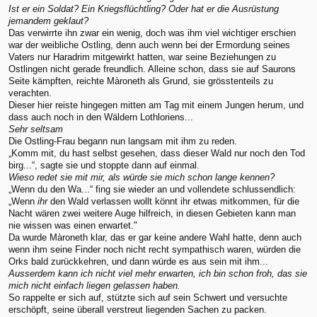
Ist er ein Soldat? Ein Kriegsflüchtling? Oder hat er die Ausrüstung
jemandem geklaut?
Das verwirrte ihn zwar ein wenig, doch was ihm viel wichtiger erschien
war der weibliche Ostling, denn auch wenn bei der Ermordung seines
Vaters nur Haradrim mitgewirkt hatten, war seine Beziehungen zu
Ostlingen nicht gerade freundlich. Alleine schon, dass sie auf Saurons
Seite kämpften, reichte Màroneth als Grund, sie grösstenteils zu
verachten.
Dieser hier reiste hingegen mitten am Tag mit einem Jungen herum, und
dass auch noch in den Wäldern Lothloriens...
Sehr seltsam
Die Ostling-Frau begann nun langsam mit ihm zu reden.
„Komm mit, du hast selbst gesehen, dass dieser Wald nur noch den Tod
birg...“, sagte sie und stoppte dann auf einmal.
Wieso redet sie mit mir, als würde sie mich schon lange kennen?
„Wenn du den Wa...“ fing sie wieder an und vollendete schlussendlich:
„Wenn
ihr
den Wald verlassen wollt könnt ihr etwas mitkommen, für die
Nacht wären zwei weitere Auge hilfreich, in diesen Gebieten kann man
nie wissen was einen erwartet."
Da wurde Màroneth klar, das er gar keine andere Wahl hatte, denn auch
wenn ihm seine Finder noch nicht recht sympathisch waren, würden die
Orks bald zurückkehren, und dann würde es aus sein mit ihm...
Ausserdem kann ich nicht viel mehr erwarten, ich bin schon froh, das sie
mich nicht einfach liegen gelassen haben.
So rappelte er sich auf, stützte sich auf sein Schwert und versuchte
erschöpft, seine überall verstreut liegenden Sachen zu packen.