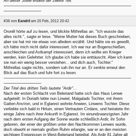
An dieser Stelle endete der zweite Teil.
#36
von
Eandril
am 20 Feb, 2012 20:42
Oronêl hörte auf zu lesen, und blickte Mithrellas an. "Ich wusste das
alles nicht.", sagte er leise. "Meine Mutter hat dieses Buch geschrieben,
aber sie hat mir nie etwas von alledem erzählt. Und hätte sie es gewollt,
ich hätte mich nicht dafür interessiert. Ich war nur an Bogenschießen,
anschleichen und Axtkampf interessiert, denn ich wollte ein Krieger
werden, kein Gelehrter. Ich glaube ich habe sie enttäuscht. Aber ich kann
sie nun ein wenig besser verstehen... und dich auch, Tochter."
Mithrellas sagte nichts, sondern sah ihn nur an. Er senkte erneut den
Blick auf das Buch und fuhr fort zu lesen.
Der Titel des dritten Teils lautete "Ardir"...
Nach der ersten Schlacht von Beleriand hatte sich das Haus Lenwe
aufgeteilt: In Doriath lebte nun Linwiel, Malgalads Tochter, mit ihrem
Gatten Anvíron, und in Eglarest wohnte Anwien, Linwens Tochter. Diese
verliebte sich bald in Hirluin, einen Vertrauten Círdans, und heiratete ihn
einige Jahre nach ihrer Ankunft in Eglarest. Im einundzwanzigsten Jahr
nach dem ersten Aufgang der Sonne wurde schließlich Ardir, ihr Sohn
geboren, der einer der größten unter den Nachkommen Lenwes wurde,
doch obwohl er niemals großen Ruhm erlangte, war er an den meisten
wichtigen Ereignissen in West-Beleriand beteiligt. Als Ardir 81 Jahre alt