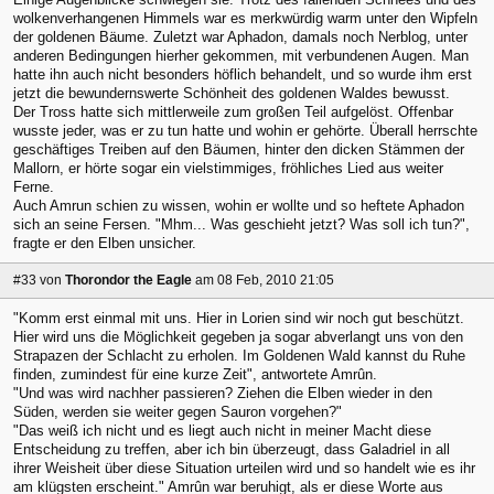
wolkenverhangenen Himmels war es merkwürdig warm unter den Wipfeln
der goldenen Bäume. Zuletzt war Aphadon, damals noch Nerblog, unter
anderen Bedingungen hierher gekommen, mit verbundenen Augen. Man
hatte ihn auch nicht besonders höflich behandelt, und so wurde ihm erst
jetzt die bewundernswerte Schönheit des goldenen Waldes bewusst.
Der Tross hatte sich mittlerweile zum großen Teil aufgelöst. Offenbar
wusste jeder, was er zu tun hatte und wohin er gehörte. Überall herrschte
geschäftiges Treiben auf den Bäumen, hinter den dicken Stämmen der
Mallorn, er hörte sogar ein vielstimmiges, fröhliches Lied aus weiter
Ferne.
Auch Amrun schien zu wissen, wohin er wollte und so heftete Aphadon
sich an seine Fersen. "Mhm... Was geschieht jetzt? Was soll ich tun?",
fragte er den Elben unsicher.
#33
von
Thorondor the Eagle
am 08 Feb, 2010 21:05
"Komm erst einmal mit uns. Hier in Lorien sind wir noch gut beschützt.
Hier wird uns die Möglichkeit gegeben ja sogar abverlangt uns von den
Strapazen der Schlacht zu erholen. Im Goldenen Wald kannst du Ruhe
finden, zumindest für eine kurze Zeit", antwortete Amrûn.
"Und was wird nachher passieren? Ziehen die Elben wieder in den
Süden, werden sie weiter gegen Sauron vorgehen?"
"Das weiß ich nicht und es liegt auch nicht in meiner Macht diese
Entscheidung zu treffen, aber ich bin überzeugt, dass Galadriel in all
ihrer Weisheit über diese Situation urteilen wird und so handelt wie es ihr
am klügsten erscheint." Amrûn war beruhigt, als er diese Worte aus