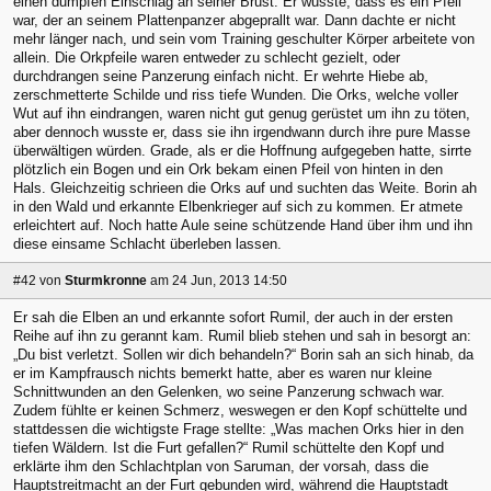
einen dumpfen Einschlag an seiner Brust. Er wusste, dass es ein Pfeil
war, der an seinem Plattenpanzer abgeprallt war. Dann dachte er nicht
mehr länger nach, und sein vom Training geschulter Körper arbeitete von
allein. Die Orkpfeile waren entweder zu schlecht gezielt, oder
durchdrangen seine Panzerung einfach nicht. Er wehrte Hiebe ab,
zerschmetterte Schilde und riss tiefe Wunden. Die Orks, welche voller
Wut auf ihn eindrangen, waren nicht gut genug gerüstet um ihn zu töten,
aber dennoch wusste er, dass sie ihn irgendwann durch ihre pure Masse
überwältigen würden. Grade, als er die Hoffnung aufgegeben hatte, sirrte
plötzlich ein Bogen und ein Ork bekam einen Pfeil von hinten in den
Hals. Gleichzeitig schrieen die Orks auf und suchten das Weite. Borin ah
in den Wald und erkannte Elbenkrieger auf sich zu kommen. Er atmete
erleichtert auf. Noch hatte Aule seine schützende Hand über ihm und ihn
diese einsame Schlacht überleben lassen.
#42
von
Sturmkronne
am 24 Jun, 2013 14:50
Er sah die Elben an und erkannte sofort Rumil, der auch in der ersten
Reihe auf ihn zu gerannt kam. Rumil blieb stehen und sah in besorgt an:
„Du bist verletzt. Sollen wir dich behandeln?“ Borin sah an sich hinab, da
er im Kampfrausch nichts bemerkt hatte, aber es waren nur kleine
Schnittwunden an den Gelenken, wo seine Panzerung schwach war.
Zudem fühlte er keinen Schmerz, weswegen er den Kopf schüttelte und
stattdessen die wichtigste Frage stellte: „Was machen Orks hier in den
tiefen Wäldern. Ist die Furt gefallen?“ Rumil schüttelte den Kopf und
erklärte ihm den Schlachtplan von Saruman, der vorsah, dass die
Hauptstreitmacht an der Furt gebunden wird, während die Hauptstadt