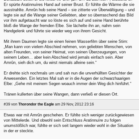
Er spürte Aratinnuíres Hand auf seiner Brust. Er fühlte die Wärme die sie
ausstrahlte. Amrûn hob seine Hand – sie zitterte vor Überwältigung – und
legte sie auf die Wange seiner Geliebten, aber so überraschend das Bild
vor ihm aufgetaucht war so löste es sich auf und seine Hand berührte
bloß die Wange der fremden Elbe. Sie lächelte ihn an, nahm sein
Handgelenk und führte sie wieder weg von ihrem Gesicht.
Mit ihrem Daumen legte sie einen feinen Wasserfilm über seine Stirn:
„Man kann von vielem Abschied nehmen, von geliebten Menschen, von
alten Freunden, von seiner Heimat, von seinen Überzeugungen, von
seinem Leben… aber kein Abschied wird jemals einfach sein. Aber
Amrûn, sieh dich um, du wirst niemals alleine sein.“
Er drehte sich nochmals um und sah nun die unverhüllten Gesichter der
Anwesenden. Ein letztes Mal sah er in die Augen der schwarzhaarigen
Elbe: „Gehe mit meinem Segen woauch immer dein Weg dich hinführt.“
Tränen kullerten über seine Wangen, dann verließ er diesen Ort.
#39
von
Thorondor the Eagle
am 29 Nov, 2012 23:16
Etwas war mit Amrûn geschehen. Er fühlte sich weniger zurückgewiesen
von Mittelerde. Und obwohl sein Entschluss Aratinnuíre zu folgen
unumstößlich war, fühlte er sich seit langem wieder wohl in der Situation
in der er steckte.