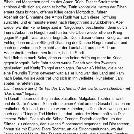
Elben und Menschen nördlich des Amon Rûdh. Dieser Streitmacht
schloss Ardir sich an, denn er hoffte, Túrin könnte die Herren der Elben
erneut dazu bringen, offenen Krieg gegen Morgoth zu führen.
Aber mit der Einnahme des Amon Rûdh war auch diese Hoffnung
zunichte, und er musste erneut nach Nargothrond zurückkehren. Aber
wieder war ihm keine lange Zeit in Nargothrond beschieden, denn durch
Túrins Ankunft in Nargothrond führten die Elben wieder offenen Krieg
gegen Morgoth, was er sehr begrüßte. Doch dieser offenen Krieg war ein
Fehler, denn im Jahr 495 griff Glaurung der Drache Nargothrond an, und
nach der verlorenen Schlacht auf der Tumlahad, aus der Ardir um
Haaresbreite entkommen konnte, fiel die Stadt.
Ardir floh nun nach Balar, denn er sah keine Hoffnung mehr im Krieg
gegen Morgoth. Acht Jahr später wurde Doriath von den Zwergen
geplündert und König Thingol erschlagen. Da verließ Nellas, die einst
eine Freundin Túrins gewesen war, als er jung war, das Land und kam
nach Balar, wo sie Ardir traf und sich in ihn verliebte. Nur sieben Jahr
später heirateten sie.
Damit endete der dritte Teil des Buches und der vierte, überschrieben mit
"Das Ende" begann.
In Doriath lebten seit Beginn des Zeitalters Malgalads Tochter Linwiel
und ihr Gatte Anvíron. Sie hatten keinen Anteil an den Geschehnissen im
restlichen Beleriand, denn sie waren zufrieden, in Doriath zu wohnen, und
auch nach Thingols Tod blieben sie dort, unter der Herrschaft von Dior,
seinem Enkel. Doch als die Söhne Feanors Doriath angriffen um den
Silmaril zu erlangen, den zweiten Sippenmord begangen und Dior töteten,
flohen sie mit Elwing, Diors Tochter, an die Sirionmündungen, wo drei