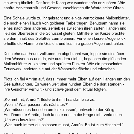
ein wenig ähnlich. Der fremde Klang war wunderschön anzuhören. Wie
sanfte Harvenmusik und Gesang umschiegten die Worte seine Ohren.
Eine Schale wurde zu ihr gebracht und einige vertrocknete Mallornblätter,
die noch einen Hauch von goldener Farbe trugen. Behutsam nahm sie
eines nach dem anderen, zerrieb es zwischen ihren zarten Händen und
ließ die Überreste in die Schüssel gleiten. Mithilfe einer Kerze brachte
sie den Inhalt des Gefäßes zum brennen. Für einen kurzen Augenblick
erhellte die Flamme ihr Gesicht und lies ihre grauen Augen erstrahlen.
Doch ehe das Feuer vollkommen abgebrannt war, kippte sie dies über
dem Wasser aus und da, wie aus dem nichts, begannen die glühenden
Mallornblätter zu knistern und sprühten Funken. Wie ein prasselndes
Feuerwerk landeten sie auf der Wasseroberfläche und erloschen.
Plötzlich fiel Amrûn auf, dass immer mehr Elben auf den Hängen um den
See auftauchten. Es waren weit über hundert Elben die dort standen -
ihre Gesichter verhüllt - und schweigend dem Ritual folgten.
„Kommt mit, Amrûn“, flüsterte ihm Thranduil leise zu.
„Wohin? Was passiert als nächstes?“
„Wir müssen es beenden um loszulassen“, antwortete der König.
Es dämmerte Amrûn, doch konnte er sich die Frage nicht verkneifen:
„Um was loszulassen?“
„Was auch immer du loslassen musst, Amrûn. Es ist zum Abschied.“