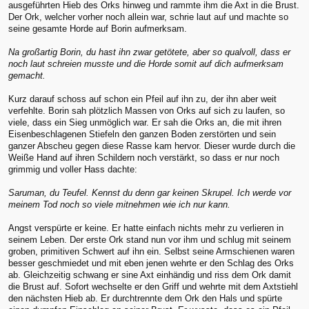
ausgeführten Hieb des Orks hinweg und rammte ihm die Axt in die Brust.
Der Ork, welcher vorher noch allein war, schrie laut auf und machte so
seine gesamte Horde auf Borin aufmerksam.
Na großartig Borin, du hast ihn zwar getötete, aber so qualvoll, dass er
noch laut schreien musste und die Horde somit auf dich aufmerksam
gemacht.
Kurz darauf schoss auf schon ein Pfeil auf ihn zu, der ihn aber weit
verfehlte. Borin sah plötzlich Massen von Orks auf sich zu laufen, so
viele, dass ein Sieg unmöglich war. Er sah die Orks an, die mit ihren
Eisenbeschlagenen Stiefeln den ganzen Boden zerstörten und sein
ganzer Abscheu gegen diese Rasse kam hervor. Dieser wurde durch die
Weiße Hand auf ihren Schildern noch verstärkt, so dass er nur noch
grimmig und voller Hass dachte:
Saruman, du Teufel. Kennst du denn gar keinen Skrupel. Ich werde vor
meinem Tod noch so viele mitnehmen wie ich nur kann.
Angst verspürte er keine. Er hatte einfach nichts mehr zu verlieren in
seinem Leben. Der erste Ork stand nun vor ihm und schlug mit seinem
groben, primitiven Schwert auf ihn ein. Selbst seine Armschienen waren
besser geschmiedet und mit eben jenen wehrte er den Schlag des Orks
ab. Gleichzeitig schwang er sine Axt einhändig und riss dem Ork damit
die Brust auf. Sofort wechselte er den Griff und wehrte mit dem Axtstiehl
den nächsten Hieb ab. Er durchtrennte dem Ork den Hals und spürte