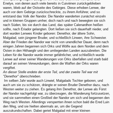
Enelye, von denen auch viele bereits in Cuiviénen zurückgeblieben
waren, blieb auf der Ostseite des Gebirges. Diese erhoben Lenwe, der
auch vor dem Gebirge zurückschreckte, zu ihrem Anführer, und so
entstand das Volk der Nandor. Die Nandor wanderten zunächst einzeln
und in kleinen Gruppen umher, doch nach und nach bewegten sie sich
nach Süden, bis sie durch das Land, das später Calenardhon heißen
sollte, nach Eriador gelangten. Dort ließen sie sich dauerhaft nieder, und
dort wurden Lenwes Kinder geboren: Denethor, der ältere Sohn,
Malgalad, sein jüngerer Bruder, und schließlich Linwen, ihre Schwester.
Aber der Frieden der Nandor war nicht von unendlicher Dauer, denn nach
einigen Jahren begannen sich Orks und Wölfe aus dem Norden und dem
Osten in den Hithaeglir und den umliegenden Landen auszubreiten. Die
Leben für die Nandor wurde immer gefährlicher, und schließlich wurde
Lenwe auf einer seiner Wanderungen von Orks überfallen und starb bald
darauf an seinen Verwundungen, denn die Waffen der Orks waren
vergiftet.
An dieser Stelle endete der erste Teil, und der zweite Teil war mit
"Denethor" überschrieben.
Im selben Jahr wurde auch Linwiel, Malgalads Tochter geboren, und
auch um sie zu schützen, drängte er seinen Bruder Denethor dazu, nach
Westen weiter zu ziehen. Es gelang ihm Denethor, der Lenwe als Fürst
der Nandor nachgefolgt war, zu überzeugen, die Wanderung fortzusetzen,
und sie sammelten einen Großteil der Nandor um sich und begannen den
Weg nach Westen. Allerdings versperrten ihnen schon bald die Ered Luin
den Weg, und sie hielten abermals an, um die Gegend
auszukundschaften. Dabei geriet Malgalad mit einer kleinen