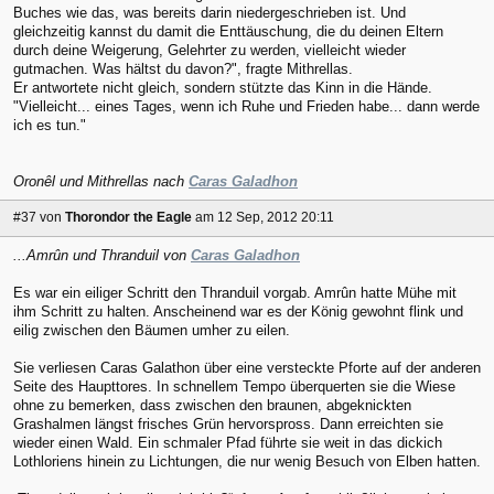
Buches wie das, was bereits darin niedergeschrieben ist. Und
gleichzeitig kannst du damit die Enttäuschung, die du deinen Eltern
durch deine Weigerung, Gelehrter zu werden, vielleicht wieder
gutmachen. Was hältst du davon?", fragte Mithrellas.
Er antwortete nicht gleich, sondern stützte das Kinn in die Hände.
"Vielleicht... eines Tages, wenn ich Ruhe und Frieden habe... dann werde
ich es tun."
Oronêl und Mithrellas nach
Caras Galadhon
#37
von
Thorondor the Eagle
am 12 Sep, 2012 20:11
...Amrûn und Thranduil von
Caras Galadhon
Es war ein eiliger Schritt den Thranduil vorgab. Amrûn hatte Mühe mit
ihm Schritt zu halten. Anscheinend war es der König gewohnt flink und
eilig zwischen den Bäumen umher zu eilen.
Sie verliesen Caras Galathon über eine versteckte Pforte auf der anderen
Seite des Haupttores. In schnellem Tempo überquerten sie die Wiese
ohne zu bemerken, dass zwischen den braunen, abgeknickten
Grashalmen längst frisches Grün hervorspross. Dann erreichten sie
wieder einen Wald. Ein schmaler Pfad führte sie weit in das dickich
Lothloriens hinein zu Lichtungen, die nur wenig Besuch von Elben hatten.