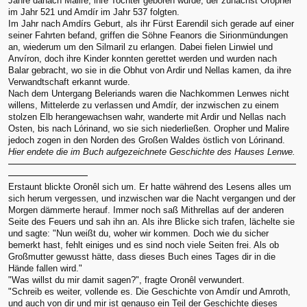
Jahre danach Malire, ihre Tochter geboren wurde, der zunächst Oropher
im Jahr 521 und Amdír im Jahr 537 folgten.
Im Jahr nach Amdírs Geburt, als ihr Fürst Earendil sich gerade auf einer
seiner Fahrten befand, griffen die Söhne Feanors die Sirionmündungen
an, wiederum um den Silmaril zu erlangen. Dabei fielen Linwiel und
Anvíron, doch ihre Kinder konnten gerettet werden und wurden nach
Balar gebracht, wo sie in die Obhut von Ardir und Nellas kamen, da ihre
Verwandtschaft erkannt wurde.
Nach dem Untergang Beleriands waren die Nachkommen Lenwes nicht
willens, Mittelerde zu verlassen und Amdír, der inzwischen zu einem
stolzen Elb herangewachsen wahr, wanderte mit Ardir und Nellas nach
Osten, bis nach Lórinand, wo sie sich niederließen. Oropher und Malire
jedoch zogen in den Norden des Großen Waldes östlich von Lórinand.
Hier endete die im Buch aufgezeichnete Geschichte des Hauses Lenwe.
Erstaunt blickte Oronêl sich um. Er hatte während des Lesens alles um
sich herum vergessen, und inzwischen war die Nacht vergangen und der
Morgen dämmerte herauf. Immer noch saß Mithrellas auf der anderen
Seite des Feuers und sah ihn an. Als ihre Blicke sich trafen, lächelte sie
und sagte: "Nun weißt du, woher wir kommen. Doch wie du sicher
bemerkt hast, fehlt einiges und es sind noch viele Seiten frei. Als ob
Großmutter gewusst hätte, dass dieses Buch eines Tages dir in die
Hände fallen wird."
"Was willst du mir damit sagen?", fragte Oronêl verwundert.
"Schreib es weiter, vollende es. Die Geschichte von Amdír und Amroth,
und auch von dir und mir ist genauso ein Teil der Geschichte dieses