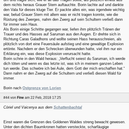
dem nichts heraus Grauer Stern auftauchte. Borin lachte auf und dankte
den Vala für dieses kluge Tier. Er packte alles ein, was irgendwie wichtig
war, belud Grauer Stern mit allem was er nicht tragen konnte, wie die
Rüstung des Zwerges, nahm den Zwerg auf sein Schultern verließ dann
für immer sein Haus.
Als Borin einige Schritte gegangen war, liefen ihm plötzlich Tränen der
Trauer und des Hasses auf Saruman aus den Augen. Er drehte sich in
Richtung Caras Galadhons und wollte seinen Hass herausschreien, als
plötzlich von dort eine Feuersäule aufstieg und eine gewaltige Explosion
ertönte. Nachdem er den Schrecken überwunden hatte, viel ihm nur ein
Erklärung ein, was diese Explosion verursacht hatte.
Borin schrie in den Wald heraus: „Verflucht seiest du Saruman, ich werde
dich töten und wenn es das letzte ist, was ich in meinem ganzen Leben
tun werde. Das schwöre ich bei Aule, dem Gott der mich erschaffen hat.“
Dann nahm er den Zwerg auf die Schultern und verließ diesen Wald für
immer.
Borin nach
Ostgrenze von Lorien
#44
von
Fine
am 22 Feb, 2018 17:25
Córiel und Vaicenya aus dem
Schattenbachtal
Einst waren die Grenzen des Goldenen Waldes streng bewacht gewesen.
Unter den dichten Baumkronen hatten versteckte, scharfäugige