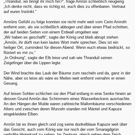
„Thranduil, wo bringt ihr mich hin?“, frage Amrûn schließlich neugierig.
„Ich denke nicht, dass es richtig ist, euch dies zu offenbaren. Vertraut
auf euren Instinkt.“
Amrûns Gefühl zu folge konnten sie nicht mehr weit vom Cerin Amroth
entfernt sein, als sie schließlich abbogen und über einen Pfad schritten,
der auf beiden Seiten von einem Erdwall umgeben war.
„Wir haben es geschafft“, sagte der König und blieb abrupt stehen
„Amrûn, ihr dürft nun kein lautes Wort mehr sprechen. Dies ist ein
heiliger Ort, zumindest für diesen Abend. Wenn euch etwas bedrückt, so
flüstert es mir zu.“
„In Ordnung“, sagte der Elb leise und sah wie Thranduil seinen
Zeigefinger über die Lippen legte.
Der Wind brachte das Laub der Bäume zum rascheln und da, ganz in der
Nähe, aber so leise als wäre es Meilen weit entfernt vernahm er einen
Gesang.
Auf leisen Sohlen schlichen sie den Pfad entlang in eine Senke hinein an
dessen Grund Amrûn das Schimmern eines Wasserbeckens ausmachte.
An den Hängen der Mulde waren zahlreiche Mallornbäume verschiedenen
Alters und zwischen deren Wurzeln standen mit Mäntel und Kapuze
eingekleidete Elben.
Amrûn tat es ihnen gleich und zog seine dunkelblaue Kapuze weit über
das Gesicht, auch vom König war nur noch der vom Smaragdgrün
verhüllte Hinterkopf zu sehen. Im Zentrum, gleich neben dem Teich