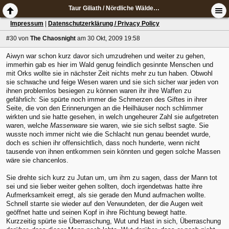
Taur Giliath / Nördliche Wälder Lothlóriens
Impressum
|
Datenschutzerklärung / Privacy Policy
#30
von
The Chaosnight
am 30 Okt, 2009 19:58
Aiwyn war schon kurz davor sich umzudrehen und weiter zu gehen,
immerhin gab es hier im Wald genug feindlich gesinnte Menschen und
mit Orks wollte sie in nächster Zeit nichts mehr zu tun haben. Obwohl
sie schwache und feige Wesen waren und sie sich sicher war jeden von
ihnen problemlos besiegen zu können waren ihr ihre Waffen zu
gefährlich: Sie spürte noch immer die Schmerzen des Giftes in ihrer
Seite, die von den Erinnerungen an die Heilhäuser noch schlimmer
wirkten und sie hatte gesehen, in welch ungeheurer Zahl sie aufgetreten
waren, welche
Massenware
sie waren, wie sie sich selbst sagte. Sie
wusste noch immer nicht wie die Schlacht nun genau beendet wurde,
doch es schien ihr offensichtlich, dass noch hunderte, wenn nicht
tausende von ihnen entkommen sein könnten und gegen solche Massen
wäre sie chancenlos.
Sie drehte sich kurz zu Jutan um, um ihm zu sagen, dass der Mann tot
sei und sie lieber weiter gehen sollten, doch irgendetwas hatte ihre
Aufmerksamkeit erregt, als sie gerade den Mund aufmachen wollte.
Schnell starrte sie wieder auf den Verwundeten, der die Augen weit
geöffnet hatte und seinen Kopf in ihre Richtung bewegt hatte.
Kurzzeitig spürte sie Überraschung, Wut und Hast in sich, Überraschung