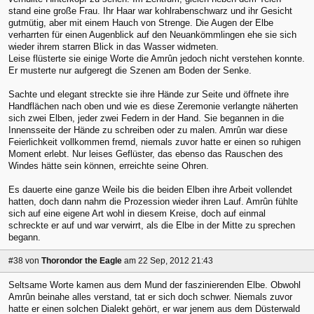
stand eine große Frau. Ihr Haar war kohlrabenschwarz und ihr Gesicht
gutmütig, aber mit einem Hauch von Strenge. Die Augen der Elbe
verharrten für einen Augenblick auf den Neuankömmlingen ehe sie sich
wieder ihrem starren Blick in das Wasser widmeten.
Leise flüsterte sie einige Worte die Amrûn jedoch nicht verstehen konnte.
Er musterte nur aufgeregt die Szenen am Boden der Senke.
Sachte und elegant streckte sie ihre Hände zur Seite und öffnete ihre
Handflächen nach oben und wie es diese Zeremonie verlangte näherten
sich zwei Elben, jeder zwei Federn in der Hand. Sie begannen in die
Innensseite der Hände zu schreiben oder zu malen. Amrûn war diese
Feierlichkeit vollkommen fremd, niemals zuvor hatte er einen so ruhigen
Moment erlebt. Nur leises Geflüster, das ebenso das Rauschen des
Windes hätte sein können, erreichte seine Ohren.
Es dauerte eine ganze Weile bis die beiden Elben ihre Arbeit vollendet
hatten, doch dann nahm die Prozession wieder ihren Lauf. Amrûn fühlte
sich auf eine eigene Art wohl in diesem Kreise, doch auf einmal
schreckte er auf und war verwirrt, als die Elbe in der Mitte zu sprechen
begann.
#38
von
Thorondor the Eagle
am 22 Sep, 2012 21:43
Seltsame Worte kamen aus dem Mund der faszinierenden Elbe. Obwohl
Amrûn beinahe alles verstand, tat er sich doch schwer. Niemals zuvor
hatte er einen solchen Dialekt gehört, er war jenem aus dem Düsterwald