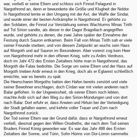
war, verließ er seine Eltern und schloss sich Finrod Felagund in
Nargothrond an, denn er bewunderte die Größe und Klugheit der Noldor.
In Nargothrond lernte er den Umgang mit der Axt, der Waffe der Sindar,
und wurde einer der besten Axtkämpfer in Nargothrond. Er gehörte zu
den Soldaten, die Finrod zur Verstärkung seines Wachturms Minas Tirith
auf Tol Sirion sandte, als dieser in der Dagor Bragollach angegriffen
wurde, und gehörte zu denen, die zwei Jahre später der Einnahme der
Festung durch Sauron entkamen. Beim Fall von Minas Tirith sah er viele
seiner Freunde sterben, und von diesem Zeitpunkt an wuchs sein Hass
auf Morgoth und auf Sauron im Besonderen. Aber vorerst zog kein Heer
von Nargothrond mehr in den offenen Krieg, sehr zu Ardirs Verdruss,
doch im Jahr 472 des Ersten Zeitalters hörte man in Nargothrond, das
Morgoth die Falas bedrohte. Die Sorge um seine Eltern und der Hass auf
Morgoth trieben Ardir erneut in den Krieg, doch als er Eglarest schließlich
erreichte, war es bereits zu spät.
Die Heerscharen Morgoths hatten den Hafen bereits zerstört und viele
seiner Bewohner erschlagen, doch Círdan war mit vielen anderen nach
Balar geflohen. In der Ungewissheit, ob seiner Eltern noch lebten,
machte Ardir sich auf den Weg zu den Sirion-Mündungen und von dort
nach Balar. Dort erfuhr er, dass Anwien und Hirluin bei der Verteidigung
der Stadt gefallen waren, und kehrte voller Trauer und Zorn nach
Nargothrond zurück.
Der Tod seiner Eltern war der Grund dafür, dass er Nargothrond erneut
verließ, diesmal gegen den Willen Orodreths, der nach dem Tod seines
Bruders Finrod König geworden war. Es war das Jahr 488 des Ersten
Zeitalters der Sonne, und Túrin, Sohn Húrins von Dor-Lómin sammelte