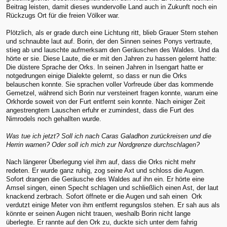
Beitrag leisten, damit dieses wundervolle Land auch in Zukunft noch ein
Rückzugs Ort für die freien Völker war.
Plötzlich, als er grade durch eine Lichtung ritt, blieb Grauer Stern stehen
und schnaubte laut auf. Borin, der den Sinnen seines Ponys vertraute,
stieg ab und lauschte aufmerksam den Geräuschen des Waldes. Und da
hörte er sie. Diese Laute, die er mit den Jahren zu hassen gelernt hatte:
Die düstere Sprache der Orks. In seinen Jahren in Isengart hatte er
notgedrungen einige Dialekte gelernt, so dass er nun die Orks
belauschen konnte. Sie sprachen voller Vorfreude über das kommende
Gemetzel, während sich Borin nur versteinert fragen konnte, warum eine
Orkhorde soweit von der Furt entfernt sein konnte. Nach einiger Zeit
angestrengtem Lauschen erfuhr er zumindest, dass die Furt des
Nimrodels noch gehallten wurde.
Was tue ich jetzt? Soll ich nach Caras Galadhon zurückreisen und die
Herrin warnen? Oder soll ich mich zur Nordgrenze durchschlagen?
Nach längerer Überlegung viel ihm auf, dass die Orks nicht mehr
redeten. Er wurde ganz ruhig, zog seine Axt und schloss die Augen.
Sofort drangen die Geräusche des Waldes auf ihn ein. Er hörte eine
Amsel singen, einen Specht schlagen und schließlich einen Ast, der laut
knackend zerbrach. Sofort öffnete er die Augen und sah einen Ork
verdutzt einige Meter von ihm entfernt regungslos stehen. Er sah aus als
könnte er seinen Augen nicht trauen, weshalb Borin nicht lange
überlegte. Er rannte auf den Ork zu, duckte sich unter dem fahrig