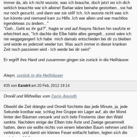
immer da, als ich nicht wusste, was ich brauche, doch jetzt wo ich dich
wirklich brauchte war ich alleine! Barlae wäre beinahe gestorben...sie hat
nur noch gezuckt..und dann war sie still! Ich..Ich wusste nicht was ich
tun könnte und niemand kam zu Hilfe..Ich war allein und war machtlos
irgendetwas zu ändern..."
"Geh...Geht es ihr gut?", fragte er und auf Aiwyns Nicken hin seufzte er
erleichtert aus, "Ich dachte die Elbe hätte alles geregelt...sonst wäre ich
nie weggegangen! Ich habe mich damals entschieden bei dir zu bleiben
und würde es jederzeit wieder tun. Was auch immer in dieser kranken
Zeit noch passieren wird - Ich werde bei dir sein!"
Er ergriff ihre Hand und zusammen gingen sie zurück in die Heilhäuser.
Aiwyn,
zurück in die Heilhäuser
#35
von
Eandril
am 20 Feb, 2012 19:14
Oronêl und Mithrellas vom
Cerin Amroth
Obwohl die Zeit drängte und Oronêl fürchtete das jede Minute, ja, jede
Sekunde kostbar war, schlug ihre Gruppe ein Lager auf, als der Mond
hinter den Bäumen versank und sich tiefe Finsternis über den Wald
senkte. Nachdem einige der Elben tote Äste und Zweige gesammelt
hatten, denn sie wollte nichts von einem lebenden Baum nehmen und ihn
verletzen, und damit ein kleines Feuer entfacht hatten, legten sich die