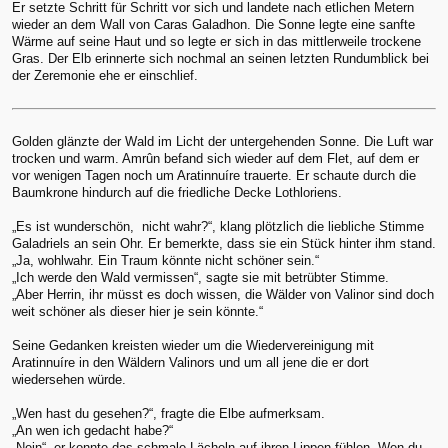
Er setzte Schritt für Schritt vor sich und landete nach etlichen Metern
wieder an dem Wall von Caras Galadhon. Die Sonne legte eine sanfte
Wärme auf seine Haut und so legte er sich in das mittlerweile trockene
Gras. Der Elb erinnerte sich nochmal an seinen letzten Rundumblick bei
der Zeremonie ehe er einschlief.
Golden glänzte der Wald im Licht der untergehenden Sonne. Die Luft war
trocken und warm. Amrûn befand sich wieder auf dem Flet, auf dem er
vor wenigen Tagen noch um Aratinnuíre trauerte. Er schaute durch die
Baumkrone hindurch auf die friedliche Decke Lothloriens.
„Es ist wunderschön, nicht wahr?“, klang plötzlich die liebliche Stimme
Galadriels an sein Ohr. Er bemerkte, dass sie ein Stück hinter ihm stand.
„Ja, wohlwahr. Ein Traum könnte nicht schöner sein.“
„Ich werde den Wald vermissen“, sagte sie mit betrübter Stimme.
„Aber Herrin, ihr müsst es doch wissen, die Wälder von Valinor sind doch
weit schöner als dieser hier je sein könnte.“
Seine Gedanken kreisten wieder um die Wiedervereinigung mit
Aratinnuíre in den Wäldern Valinors und um all jene die er dort
wiedersehen würde.
„Wen hast du gesehen?“, fragte die Elbe aufmerksam.
„An wen ich gedacht habe?“
„Nein“, er konnte das schmale Lächeln auf ihren Lippen fühlen „Wen du