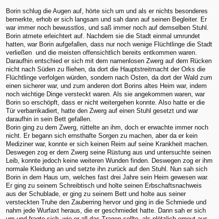
Borin schlug die Augen auf, hörte sich um und als er nichts besonderes
bemerkte, erhob er sich langsam und sah dann auf seinen Begleiter. Er
war immer noch bewusstlos, und saß immer noch auf demselben Stuhl.
Borin atmete erleichtert auf. Nachdem sie die Stadt einmal umrundet
hatten, war Borin aufgefallen, dass nur noch wenige Flüchtlinge die Stadt
verließen und die meisten offensichtlich bereits entkommen waren.
Daraufhin entschied er sich mit dem namenlosen Zwerg auf dem Rücken
nicht nach Süden zu fliehen, da dort die Hauptstreitmacht der Orks die
Flüchtlinge verfolgen würden, sondern nach Osten, da dort der Wald zum
einen sicherer war, und zum anderen dort Borins altes Heim war, indem
noch wichtige Dinge versteckt waren. Als sie angekommen waren, war
Borin so erschöpft, dass er nicht weitergehen konnte. Also hatte er die
Tür verbarrikadiert, hatte den Zwerg auf einen Stuhl gesetzt und war
daraufhin in sein Bett gefallen.
Borin ging zu dem Zwerg, rüttelte an ihm, doch er erwachte immer noch
nicht. Er begann sich ernsthafte Sorgen zu machen, aber da er kein
Mediziner war, konnte er sich keinen Reim auf seine Krankheit machen.
Deswegen zog er dem Zwerg seine Rüstung aus und untersuchte seinen
Leib, konnte jedoch keine weiteren Wunden finden. Deswegen zog er ihm
normale Kleidung an und setzte ihn zurück auf den Stuhl. Nun sah sich
Borin in dem Haus um, welches fast drei Jahre sein Heim gewesen war.
Er ging zu seinem Schreibtisch und holte seinen Erbschaftsnachweis
aus der Schublade, er ging zu seinem Bett und holte aus seiner
versteckten Truhe den Zauberring hervor und ging in die Schmiede und
nahm jede Wurfaxt heraus, die er geschmiedet hatte. Dann sah er sich
um und fragte sich, wie er all das Tragen sollte, als plötzlich erneut aus