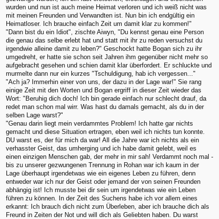
wurden und nun ist auch meine Heimat verloren und ich weiß nicht was
mit meinen Freunden und Verwandten ist. Nun bin ich endgültig ein
Heimatloser. Ich brauche einfach Zeit um damit klar zu kommen!"
"Dann bist du ein Idiot", zischte Aiwyn, "Du kennst genau eine Person
die genau das selbe erlebt hat und statt mit ihr zu reden versuchst du
irgendwie alleine damit zu leben?" Geschockt hatte Bogan sich zu ihr
umgedreht, er hatte sie schon seit Jahren ihm gegenüber nicht mehr so
aufgebracht gesehen und schien damit klar überfordert. Er schluckte und
murmelte dann nur ein kurzes "Tschuldigung, hab ich vergessen..."
"Ach ja? Immerhin einer von uns, der dazu in der Lage war!" Sie rang
einige Zeit mit den Worten und Bogan ergriff in dieser Zeit wieder das
Wort: "Beruhig dich doch! Ich bin gerade einfach nur schlecht drauf, da
redet man schon mal wirr. Was hast du damals gemacht, als du in der
selben Lage warst?"
"Genau darin liegt mein verdammtes Problem! Ich hatte gar nichts
gemacht und diese Situation ertragen, eben weil ich nichts tun konnte.
DU warst es, der für mich da war! All die Jahre war ich nichts als ein
verhasster Geist, das umherging und ich habe damit gelebt, weil es
einen einzigen Menschen gab, der mehr in mir sah! Verdammt noch mal -
bis zu unserer gezwungenen Trennung in Rohan war ich kaum in der
Lage überhaupt irgendetwas wie ein eigenes Leben zu führen, denn
entweder war ich nur der Geist oder jemand der von seinen Freunden
abhängig ist! Ich musste bei dir sein um irgendetwas wie ein Leben
führen zu können. In der Zeit des Suchens habe ich vor allem eines
erkannt: Ich brauch dich nicht zum Überleben, aber ich brauche dich als
Freund in Zeiten der Not und will dich als Geliebten haben. Du warst