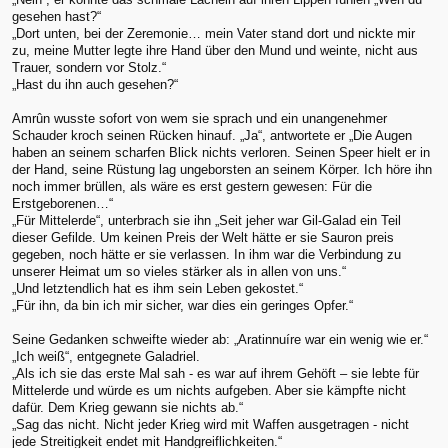
gesehen hast?“
„Dort unten, bei der Zeremonie… mein Vater stand dort und nickte mir
zu, meine Mutter legte ihre Hand über den Mund und weinte, nicht aus
Trauer, sondern vor Stolz.“
„Hast du ihn auch gesehen?“
Amrûn wusste sofort von wem sie sprach und ein unangenehmer
Schauder kroch seinen Rücken hinauf. „Ja“, antwortete er „Die Augen
haben an seinem scharfen Blick nichts verloren. Seinen Speer hielt er in
der Hand, seine Rüstung lag ungeborsten an seinem Körper. Ich höre ihn
noch immer brüllen, als wäre es erst gestern gewesen: Für die
Erstgeborenen…“
„Für Mittelerde“, unterbrach sie ihn „Seit jeher war Gil-Galad ein Teil
dieser Gefilde. Um keinen Preis der Welt hätte er sie Sauron preis
gegeben, noch hätte er sie verlassen. In ihm war die Verbindung zu
unserer Heimat um so vieles stärker als in allen von uns.“
„Und letztendlich hat es ihm sein Leben gekostet.“
„Für ihn, da bin ich mir sicher, war dies ein geringes Opfer.“
Seine Gedanken schweifte wieder ab: „Aratinnuíre war ein wenig wie er.“
„Ich weiß“, entgegnete Galadriel.
„Als ich sie das erste Mal sah - es war auf ihrem Gehöft – sie lebte für
Mittelerde und würde es um nichts aufgeben. Aber sie kämpfte nicht
dafür. Dem Krieg gewann sie nichts ab.“
„Sag das nicht. Nicht jeder Krieg wird mit Waffen ausgetragen - nicht
jede Streitigkeit endet mit Handgreiflichkeiten.“