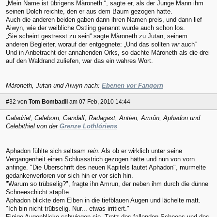
„Mein Name ist übrigens Màroneth.“, sagte er, als der Junge Mann ihm
seinen Dolch reichte, den er aus dem Baum gezogen hatte.
Auch die anderen beiden gaben dann ihren Namen preis, und dann lief
Aiwyn, wie der weibliche Ostling genannt wurde auch schon los.
„Sie scheint gestresst zu sein“ sagte Màroneth zu Jutan, seinem
anderen Begleiter, worauf der entgegnete: „Und das sollten
wir
auch“
Und in Anbetracht der annahenden Orks, so dachte Màroneth als die drei
auf den Waldrand zuliefen, war das ein wahres Wort.
Màroneth, Jutan und Aiwyn nach:
Ebenen vor Fangorn
#32
von
Tom Bombadil
am 07 Feb, 2010 14:44
Galadriel, Celeborn, Gandalf, Radagast, Antien, Amrûn, Aphadon und
Celebithiel von der
Grenze Lothlóriens
Aphadon fühlte sich seltsam
rein
. Als ob er wirklich unter seine
Vergangenheit einen Schlussstrich gezogen hätte und nun von vorn
anfinge. "Die Überschrift des neuen Kapitels lautet Aphadon", murmelte
gedankenverloren vor sich hin er vor sich hin.
"Warum so trübselig?", fragte ihn Amrun, der neben ihm durch die dünne
Schneeschicht stapfte.
Aphadon blickte dem Elben in die tiefblauen Augen und lächelte matt.
"Ich bin nicht trübselig. Nur... etwas irritiert."
Einige Augenblicke schwiegen sie. Trotz des fallenden Schnees und des