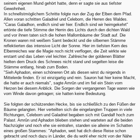
seinem eigenen Mund gehört hatte, denn er sagte sie aus tiefster
Gewohnheit.
In schnellstmöglichem Schritte folgte nun der Zug der Elben dem Pfad.
Allen voran schritten Galadriel und Celeborn, die Herren des Waldes.
"Caras Galadhon, endlich sind wir hier. Endlich sind wir heimgekehrt"
ertönte die tiefe Stimme der Herrin des Lichts durch den dichten Wald
und vor ihnen taten sich die hohen Mallornbäume der Stadt auf. Die
Kronen waren mit weißem Samt bedeckt und die silbernen Stämme
reflektierten das intensive Licht der Sonne. Hier im tiefsten Kern des
Elbenreiches war die Magie noch nicht verflogen, die Zeit wirkte wie
erstarrt und das Leben viel leichter. Zahlreiche der goldenen Blätter
hielten dem Druck des Schnees nicht stand und segelten leise die
Stämme entlang, hinab zum Boden.
"Sieh Aphadon, einen schöneren Ort als diesen wirst du nirgends in
Mittelerde finden. Er ist einzigartig und rein. Sauron hat hier keine Macht,
die hatte er auch niemals", sagte Amrûn und im fiel ein Stein vom
Herzen bei diesem Anblick. Die Sorgen der vergangenen Tage waren wie
vom Winde davon getragen; sie hatten keine Bedeutung.
Sie folgten der schützenden Hecke, bis sie schließlich zu den Füßen der
Bäume gelangten. Hier verteilten sich die eingelangten Truppen in viele
Richtungen, Celeborn und Galadriel begaben sich mit Gandalf hoch zum
Palast. Amrûn und Aphadon blieben stehen und warteten auf die beiden
Nachzügler und noch ehe sie eintrafen, standen sie alleine im Schatten
eines großen Stammes: "Aphadon, weit hat dich diese Reise schon
gebracht und noch dazu in Länder, die du wohl eher nicht von der Nähe