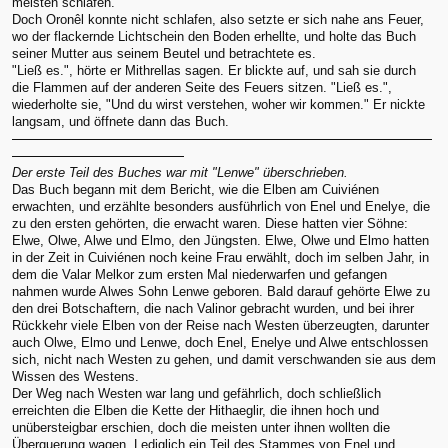
meisten schlafen.
Doch Oronêl konnte nicht schlafen, also setzte er sich nahe ans Feuer,
wo der flackernde Lichtschein den Boden erhellte, und holte das Buch
seiner Mutter aus seinem Beutel und betrachtete es.
"Ließ es.", hörte er Mithrellas sagen. Er blickte auf, und sah sie durch
die Flammen auf der anderen Seite des Feuers sitzen. "Ließ es.",
wiederholte sie, "Und du wirst verstehen, woher wir kommen." Er nickte
langsam, und öffnete dann das Buch.
Der erste Teil des Buches war mit "Lenwe" überschrieben.
Das Buch begann mit dem Bericht, wie die Elben am Cuiviénen
erwachten, und erzählte besonders ausführlich von Enel und Enelye, die
zu den ersten gehörten, die erwacht waren. Diese hatten vier Söhne:
Elwe, Olwe, Alwe und Elmo, den Jüngsten. Elwe, Olwe und Elmo hatten
in der Zeit in Cuiviénen noch keine Frau erwählt, doch im selben Jahr, in
dem die Valar Melkor zum ersten Mal niederwarfen und gefangen
nahmen wurde Alwes Sohn Lenwe geboren. Bald darauf gehörte Elwe zu
den drei Botschaftern, die nach Valinor gebracht wurden, und bei ihrer
Rückkehr viele Elben von der Reise nach Westen überzeugten, darunter
auch Olwe, Elmo und Lenwe, doch Enel, Enelye und Alwe entschlossen
sich, nicht nach Westen zu gehen, und damit verschwanden sie aus dem
Wissen des Westens.
Der Weg nach Westen war lang und gefährlich, doch schließlich
erreichten die Elben die Kette der Hithaeglir, die ihnen hoch und
unübersteigbar erschien, doch die meisten unter ihnen wollten die
Überquerung wagen. Lediglich ein Teil des Stammes von Enel und