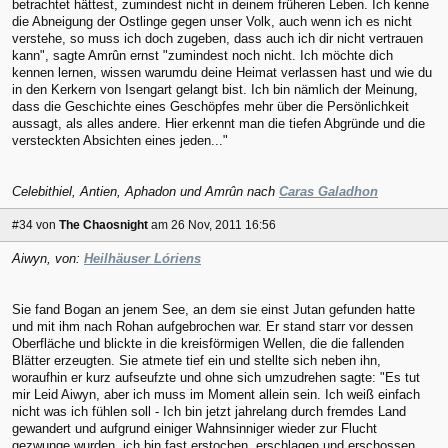
betrachtet hättest, zumindest nicht in deinem früheren Leben. Ich kenne
die Abneigung der Ostlinge gegen unser Volk, auch wenn ich es nicht
verstehe, so muss ich doch zugeben, dass auch ich dir nicht vertrauen
kann", sagte Amrûn ernst "zumindest noch nicht. Ich möchte dich
kennen lernen, wissen warumdu deine Heimat verlassen hast und wie du
in den Kerkern von Isengart gelangt bist. Ich bin nämlich der Meinung,
dass die Geschichte eines Geschöpfes mehr über die Persönlichkeit
aussagt, als alles andere. Hier erkennt man die tiefen Abgründe und die
versteckten Absichten eines jeden..."
Celebithiel, Antien, Aphadon und Amrûn nach
Caras Galadhon
#34
von
The Chaosnight
am 26 Nov, 2011 16:56
Aiwyn, von:
Heilhäuser Lóriens
Sie fand Bogan an jenem See, an dem sie einst Jutan gefunden hatte
und mit ihm nach Rohan aufgebrochen war. Er stand starr vor dessen
Oberfläche und blickte in die kreisförmigen Wellen, die die fallenden
Blätter erzeugten. Sie atmete tief ein und stellte sich neben ihn,
woraufhin er kurz aufseufzte und ohne sich umzudrehen sagte: "Es tut
mir Leid Aiwyn, aber ich muss im Moment allein sein. Ich weiß einfach
nicht was ich fühlen soll - Ich bin jetzt jahrelang durch fremdes Land
gewandert und aufgrund einiger Wahnsinniger wieder zur Flucht
gezwunge wurden, ich bin fast erstochen, erschlagen und erschossen