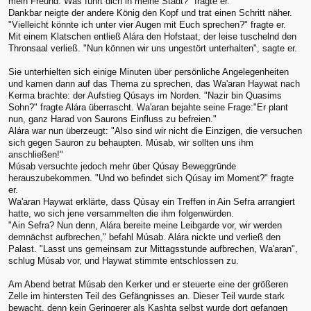
mein Freund. Was führt dich in meine Stadt?" fragte er.
Dankbar neigte der andere König den Kopf und trat einen Schritt näher.
"Vielleicht könnte ich unter vier Augen mit Euch sprechen?" fragte er.
Mit einem Klatschen entließ Alára den Hofstaat, der leise tuschelnd den
Thronsaal verließ. "Nun können wir uns ungestört unterhalten", sagte er.
Sie unterhielten sich einige Minuten über persönliche Angelegenheiten
und kamen dann auf das Thema zu sprechen, das Wa'aran Haywat nach
Kerma brachte: der Aufstieg Qúsays im Norden. "Nazir bin Quasims
Sohn?" fragte Alára überrascht. Wa'aran bejahte seine Frage:"Er plant
nun, ganz Harad von Saurons Einfluss zu befreien."
Alára war nun überzeugt: "Also sind wir nicht die Einzigen, die versuchen
sich gegen Sauron zu behaupten. Músab, wir sollten uns ihm
anschließen!"
Músab versuchte jedoch mehr über Qúsay Beweggründe
herauszubekommen. "Und wo befindet sich Qúsay im Moment?" fragte
er.
Wa'aran Haywat erklärte, dass Qúsay ein Treffen in Ain Sefra arrangiert
hatte, wo sich jene versammelten die ihm folgenwürden.
"Ain Sefra? Nun denn, Alára bereite meine Leibgarde vor, wir werden
demnächst aufbrechen," befahl Músab. Alára nickte und verließ den
Palast. "Lasst uns gemeinsam zur Mittagsstunde aufbrechen, Wa'aran",
schlug Músab vor, und Haywat stimmte entschlossen zu.
Am Abend betrat Músab den Kerker und er steuerte eine der größeren
Zelle im hintersten Teil des Gefängnisses an. Dieser Teil wurde stark
bewacht, denn kein Geringerer als Kashta selbst wurde dort gefangen