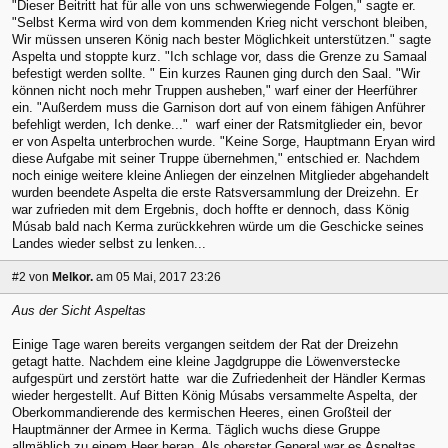
"Dieser Beitritt hat für alle von uns schwerwiegende Folgen," sagte er.
"Selbst Kerma wird von dem kommenden Krieg nicht verschont bleiben,
Wir müssen unseren König nach bester Möglichkeit unterstützen." sagte
Aspelta und stoppte kurz. "Ich schlage vor, dass die Grenze zu Samaal
befestigt werden sollte. " Ein kurzes Raunen ging durch den Saal. "Wir
können nicht noch mehr Truppen ausheben," warf einer der Heerführer
ein. "Außerdem muss die Garnison dort auf von einem fähigen Anführer
befehligt werden, Ich denke..." warf einer der Ratsmitglieder ein, bevor
er von Aspelta unterbrochen wurde. "Keine Sorge, Hauptmann Eryan wird
diese Aufgabe mit seiner Truppe übernehmen," entschied er. Nachdem
noch einige weitere kleine Anliegen der einzelnen Mitglieder abgehandelt
wurden beendete Aspelta die erste Ratsversammlung der Dreizehn. Er
war zufrieden mit dem Ergebnis, doch hoffte er dennoch, dass König
Músab bald nach Kerma zurückkehren würde um die Geschicke seines
Landes wieder selbst zu lenken...
#2
von
Melkor.
am 05 Mai, 2017 23:26
Aus der Sicht Aspeltas
Einige Tage waren bereits vergangen seitdem der Rat der Dreizehn
getagt hatte. Nachdem eine kleine Jagdgruppe die Löwenverstecke
aufgespürt und zerstört hatte war die Zufriedenheit der Händler Kermas
wieder hergestellt. Auf Bitten König Músabs versammelte Aspelta, der
Oberkommandierende des kermischen Heeres, einen Großteil der
Hauptmänner der Armee in Kerma. Täglich wuchs diese Gruppe
allmählich zu einem Heer heran. Als oberster General war es Aspeltas