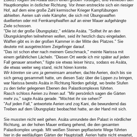
Hauptkomplex in östlicher Richtung. Vor ihnen erstreckte sich ein riesiger
Hof, auf dem eine große Zahl kermischer Krieger Kampfübungen
abhielten. Aerien sah viele Kämpfer, die sich mit Übungswaffen
duellierten oder mit Fernkampfwaffen auf an einer Mauer aufgehängte
Ziele schossen.
"Die ist der große Übungsplatz," erklärte Asáta. "Solltet ihr an den
Übungskämpfen teilnehmen wollen, seid ihr herzlich dazu eingeladen.
Waffen gibt es in der großen Kammer in der Mitte des Platzes." Sie
deutete mit ausgetrecktem Zeigefinger darauf.
"Das ist schon eher nach meinem Geschmack," meinte Narissa mit
einem gefährlichen Lächeln. "Diesen Ort werde ich mir später auf jeden
Fall genauer ansehen," fügte sie etwas leiser hinzu, sodass es Asáta,
die etwas weiter weg stand, nicht hören konnte.
Wir könnten sie uns ja gemeinsam ansehen,
dachte Aerien, doch bis sie
sich genug gesammelt hatte, um diesen Satz über die Lippen zu bringen,
war Narissa bereits Asáta in Richtung Norden gefolgt, wo breite Stufen
zu den tiefer gelegenen Ebenen des Palastkomplexes führten.
Rasch schloss Aerien zu ihnen auf. "Mir persönlich sagen die Gärten
mehr zu," sagte Asáta gerade. "Möchtet ihr sie sehen?"
"Auf jeden Fall," antwortete Aerien und zog Kani, die bewundernd das
Treiben auf dem Übungsplatz beobachtet hatte, an der Hand mit sich.
Sie mussten nicht weit gehen. Asáta umrundete den Palast in nördlicher
Richtung, an der hohen Mauer entlang gehend, die den gesamten
Palastkomplex umgab. MIt weißen Steinen gepflasterte Wege führten
hier in die weitläufigen Gärten der Hauptstadt. Aerien hatte nicht erwartet,