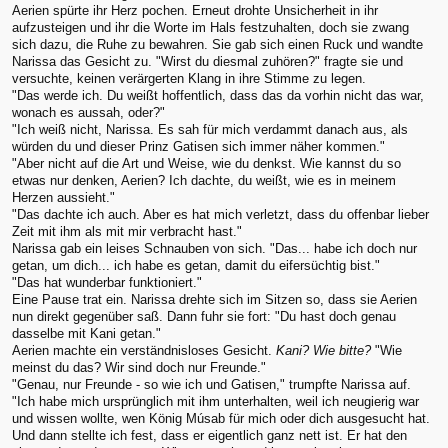
Aerien spürte ihr Herz pochen. Erneut drohte Unsicherheit in ihr
aufzusteigen und ihr die Worte im Hals festzuhalten, doch sie zwang
sich dazu, die Ruhe zu bewahren. Sie gab sich einen Ruck und wandte
Narissa das Gesicht zu. "Wirst du diesmal zuhören?" fragte sie und
versuchte, keinen verärgerten Klang in ihre Stimme zu legen.
"Das werde ich. Du weißt hoffentlich, dass das da vorhin nicht das war,
wonach es aussah, oder?"
"Ich weiß nicht, Narissa. Es sah für mich verdammt danach aus, als
würden du und dieser Prinz Gatisen sich immer näher kommen."
"Aber nicht auf die Art und Weise, wie du denkst. Wie kannst du so
etwas nur denken, Aerien? Ich dachte, du weißt, wie es in meinem
Herzen aussieht."
"Das dachte ich auch. Aber es hat mich verletzt, dass du offenbar lieber
Zeit mit ihm als mit mir verbracht hast."
Narissa gab ein leises Schnauben von sich. "Das... habe ich doch nur
getan, um dich... ich habe es getan, damit du eifersüchtig bist."
"Das hat wunderbar funktioniert."
Eine Pause trat ein. Narissa drehte sich im Sitzen so, dass sie Aerien
nun direkt gegenüber saß. Dann fuhr sie fort: "Du hast doch genau
dasselbe mit Kani getan."
Aerien machte ein verständnisloses Gesicht.
Kani? Wie bitte?
"Wie
meinst du das? Wir sind doch nur Freunde."
"Genau, nur Freunde - so wie ich und Gatisen," trumpfte Narissa auf.
"Ich habe mich ursprünglich mit ihm unterhalten, weil ich neugierig war
und wissen wollte, wen König Músab für mich oder dich ausgesucht hat.
Und dann stellte ich fest, dass er eigentlich ganz nett ist. Er hat den