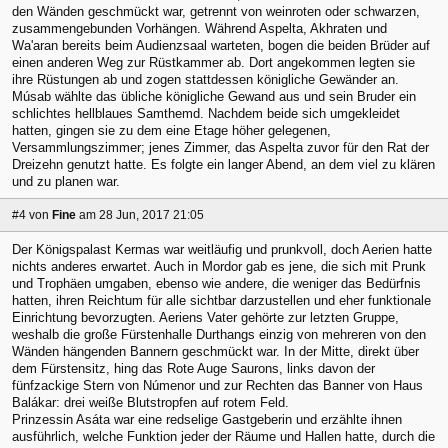
den Wänden geschmückt war, getrennt von weinroten oder schwarzen,
zusammengebunden Vorhängen. Während Aspelta, Akhraten und
Wa'aran bereits beim Audienzsaal warteten, bogen die beiden Brüder auf
einen anderen Weg zur Rüstkammer ab. Dort angekommen legten sie
ihre Rüstungen ab und zogen stattdessen königliche Gewänder an.
Músab wählte das übliche königliche Gewand aus und sein Bruder ein
schlichtes hellblaues Samthemd. Nachdem beide sich umgekleidet
hatten, gingen sie zu dem eine Etage höher gelegenen,
Versammlungszimmer; jenes Zimmer, das Aspelta zuvor für den Rat der
Dreizehn genutzt hatte. Es folgte ein langer Abend, an dem viel zu klären
und zu planen war.
#4
von
Fine
am 28 Jun, 2017 21:05
Der Königspalast Kermas war weitläufig und prunkvoll, doch Aerien hatte
nichts anderes erwartet. Auch in Mordor gab es jene, die sich mit Prunk
und Trophäen umgaben, ebenso wie andere, die weniger das Bedürfnis
hatten, ihren Reichtum für alle sichtbar darzustellen und eher funktionale
Einrichtung bevorzugten. Aeriens Vater gehörte zur letzten Gruppe,
weshalb die große Fürstenhalle Durthangs einzig von mehreren von den
Wänden hängenden Bannern geschmückt war. In der Mitte, direkt über
dem Fürstensitz, hing das Rote Auge Saurons, links davon der
fünfzackige Stern von Númenor und zur Rechten das Banner von Haus
Balákar: drei weiße Blutstropfen auf rotem Feld.
Prinzessin Asáta war eine redselige Gastgeberin und erzählte ihnen
ausführlich, welche Funktion jeder der Räume und Hallen hatte, durch die