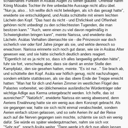
schalkhaftes Funkeln in Asátas Augen zu sehen glaubte. Offenbar nahm
König Músabs Tochter ihr ihre unbedachte Aussage nicht allzu übel.
"Nun ja, also... Ich wollte dich nicht beleidigen, als ich das gesagt hatte",
erwiderte sie entschuldigend, und Asáta schüttelte mit einem leichten
Lächeln den Kopf. "Das hast du nicht - und Ehrlichkeit und Offenheit
gehören nicht unbedingt zu den schlechtesten Tugenden, die man
besitzen kann." "Auch, wenn einen zu viel davon regelmäßig in
Schwierigkeiten bringen kann", meinte Narissa, und erwiderte das
Lächeln. Asátas Verhalten überraschte sie - die Prinzessin war doch
sicherlich vier oder fünf Jahre jünger als sie, und wirkte dennoch so
erwachsen. Narissa erinnerte sich noch gut daran, wie sie in Asátas Alter
gewesen war, und sie hätte sicherlich deutlich anders reagiert.
"Eigentlich ist es ja nicht so, dass ich alles langweilig gefunden hätte",
fuhr sie fort, verschwieg aber, dass sie damit an erster Stelle den
Kampfplatz, den sie gesehen hatten, meinte. "Es ist nur..." Sie brach ab,
und schüttelte den Kopf. Asáta war höflich genug, nicht nachzufragen,
sondern erklärte stattdessen, als sie das obere Ende der Treppe erreicht
hatten: "Man hat für dich und Aerien Zimmer im westlichen Flügel des
Palastes vorbereitet, wo üblicherweise ausländische Würdenträger oder
wichtige Adlige aus Kerma untergebracht werden. Ich hoffe, das ist
ausreichen?" "Natürlich", erwiderte Narissa ein wenig abwesend, denn
Aeriens Erwähnung hatte sie ein wenig aus dem Konzept gebracht. Als
sie gegangen war, hatte sie sich nicht einmal verabschiedet, sondern
Aerien einfach sitzen gelassen, und so sehr Aerien ihr auf der Reise
auch auf die Nerven gegangen sein mochte, schämte sie sich ein wenig
dafür. Sie würde es später wiedergutmachen, nahm sie sich vor.
"Sehr gut", sprach Asáta weiter. "Dann werde ich dich nun allein lassen,