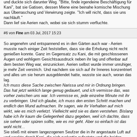
und duckte sich darunter Weg. "Bitte, finde irgendeine Beschäftigung für
Kani", bat sie Gatisen, dessen Miene eine beinahe komische Mischung
aus Überraschung und Verwirrung zeigte. "Ich will nicht, dass sie uns
nachläuft."
Dann lief sie Aerien nach, wobei sie sich stumm verfluchte.
#6
von
Fine
am 03 Jul, 2017 15:23
So angenehm und entspannend es in den Gärten auch war - Aerien
musste nach einiger Zeit feststellen, dass sie die Erholung nicht recht
genießen konnte. Ganz im Gegensatz zu Kani, die mit geschlossenen
Augen und wohligem Gesichtsausdruck neben ihr lag und offenbar auf
dem besten Weg war, einzunicken. Aerien selbst wurde immer unruhiger,
je mehr Zeit verstrich. Und nachdem sie sich auf ihr Inneres konzentriert
und alles um sie herum ausgeblendet hatte, wusste sie auch, woran das
lag.
Ich muss diese Sache zwischen Narissa und mir in Ordnung bringen.
Das hat jetzt wirklich lange genug gedauert, und ich vermisse das, was
vorher zwischen uns war. Ich vermisse es, jede einzelne Minute mit ihr
zu verbringen. Und ich glaube, ich muss den ersten Schritt machen und
endlich den Mund aufmachen. Ihr sagen, wie ihr Verhalten auf mich
wirkt, wie es mich verletzt. Vielleicht wird sie es dann verstehen. Bislang
habe ich ihr kaum die Gelegenheit dazu gegeben, weil ich dachte, dass
sie sehen oder spüren sollte, wie es mir geht. Aber so einfach ist das
wohl nicht...
Sie stieß mit einem langezogenen Seufzer die in ihr angestaute Luft auf