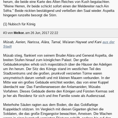
herum, die beide eine Karte des Alten Reiches von Kush begutachten.
"Meine Herren, ihr beide schickt sofort einen der Meldereiter nach Ain
Séfra." Beide nickten bestätigend und verließen den Saal wieder. Aspelta
hingegen runzelte besorgt die Stirn.
(1) Nubisch für König
#3
von
Melkor.
am 26 Jun, 2017 22:22
Músab, Aerien, Narissa, Alára, Tamal, Wa'aran Haywat und Kani
aus der
Stadt
Músab stieg, flankiert von seinem Bruder Alára und General Aspelta, die
breiten Stufen hinauf zum königlichen Palast. Der große
Gebäudekomplex erhob sich majestätisch über die Häuser der Adeligen
um ihn herum. Der Sitz des Königs stand im westlichen Teil des
Stadtzentrums und die großen, prunkvoll verzierten Türme waren
unsymetrisch darum verteilt und mit kleinen Mauern verbunden. In der
Mitte war ein großes Gebäude errichtet worden, das von einer Kuppel
überdacht war: Das Familienanwesen der Anlamaniden; Músabs
Vorfahren. Dieses Gebäude diente den Königen und Fürsten Kermas seit
je her als Residenz für sich und ihre Familie sowie als Audienzsaal.
Meterhohe Säulen ragten aus dem Boden, die das Goldfarbige
Kuppeldach stützen. Im Vergleich mit diesen Giganten glichen die
Soldaten, die das große Eingangstor bewachten, Ameisen. Die Wachen