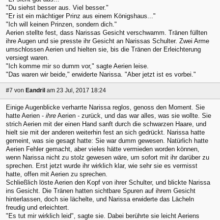
"Du siehst besser aus. Viel besser."
"Er ist ein mächtiger Prinz aus einem Königshaus..."
"Ich will keinen Prinzen, sondern dich."
Aerien stellte fest, dass Narissas Gesicht verschwamm. Tränen füllten
ihre Augen und sie presste ihr Gesicht an Narissas Schulter. Zwei Arme
umschlossen Aerien und hielten sie, bis die Tränen der Erleichterung
versiegt waren.
"Ich komme mir so dumm vor," sagte Aerien leise.
"Das waren wir beide," erwiderte Narissa. "Aber jetzt ist es vorbei."
#7
von
Eandril
am 23 Jul, 2017 18:24
Einige Augenblicke verharrte Narissa reglos, genoss den Moment. Sie
hatte Aerien -
ihre
Aerien - zurück, und das war alles, was sie wollte. Sie
strich Aerien mit der einen Hand sanft durch die schwarzen Haare, und
hielt sie mit der anderen weiterhin fest an sich gedrückt. Narissa hatte
gemeint, was sie gesagt hatte: Sie war dumm gewesen. Natürlich hatte
Aerien Fehler gemacht, aber vieles hätte vermieden worden können,
wenn Narissa nicht zu stolz gewesen wäre, um sofort mit ihr darüber zu
sprechen. Erst jetzt wurde ihr wirklich klar, wie sehr sie es vermisst
hatte, offen mit Aerien zu sprechen.
Schließlich löste Aerien den Kopf von ihrer Schulter, und blickte Narissa
ins Gesicht. Die Tränen hatten sichtbare Spuren auf ihrem Gesicht
hinterlassen, doch sie lächelte, und Narissa erwiderte das Lächeln
freudig und erleichtert.
"Es tut mir wirklich leid", sagte sie. Dabei berührte sie leicht Aeriens