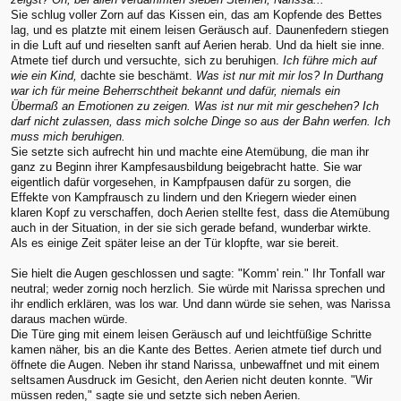
Sie schlug voller Zorn auf das Kissen ein, das am Kopfende des Bettes
lag, und es platzte mit einem leisen Geräusch auf. Daunenfedern stiegen
in die Luft auf und rieselten sanft auf Aerien herab. Und da hielt sie inne.
Atmete tief durch und versuchte, sich zu beruhigen.
Ich führe mich auf
wie ein Kind,
dachte sie beschämt.
Was ist nur mit mir los? In Durthang
war ich für meine Beherrschtheit bekannt und dafür, niemals ein
Übermaß an Emotionen zu zeigen. Was ist nur mit mir geschehen? Ich
darf nicht zulassen, dass mich solche Dinge so aus der Bahn werfen. Ich
muss mich beruhigen.
Sie setzte sich aufrecht hin und machte eine Atemübung, die man ihr
ganz zu Beginn ihrer Kampfesausbildung beigebracht hatte. Sie war
eigentlich dafür vorgesehen, in Kampfpausen dafür zu sorgen, die
Effekte von Kampfrausch zu lindern und den Kriegern wieder einen
klaren Kopf zu verschaffen, doch Aerien stellte fest, dass die Atemübung
auch in der Situation, in der sie sich gerade befand, wunderbar wirkte.
Als es einige Zeit später leise an der Tür klopfte, war sie bereit.
Sie hielt die Augen geschlossen und sagte: "Komm' rein." Ihr Tonfall war
neutral; weder zornig noch herzlich. Sie würde mit Narissa sprechen und
ihr endlich erklären, was los war. Und dann würde sie sehen, was Narissa
daraus machen würde.
Die Türe ging mit einem leisen Geräusch auf und leichtfüßige Schritte
kamen näher, bis an die Kante des Bettes. Aerien atmete tief durch und
öffnete die Augen. Neben ihr stand Narissa, unbewaffnet und mit einem
seltsamen Ausdruck im Gesicht, den Aerien nicht deuten konnte. "Wir
müssen reden," sagte sie und setzte sich neben Aerien.