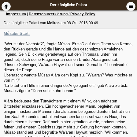
Der königliche Palast
Impressum
|
Datenschutzerklärung / Privacy Policy
Der königliche Palast
von
Melkor.
am 08 Okt, 2016 00:49
Músabs Start:
"Wer ist der Nächste?", fragte Músab. Er saß auf dem Thron von Kerma,
den Rücken gerade und die Hände auf den geschnitzten Armlehnen
liegend. Sein Blick war geradewegs auf den Thronsaal unter ihm
gerichtet, doch seine Frage war an seinen Bruder Alára gerichtet.
"Unsere Schwager, Wa'aran Haywat und seine Gemahlin," beantwortet
dieser die Frage.
Überrascht wandte Músab Alára dem Kopf zu. "Wa'aran? Was möchte er
von mir?"
"Er bittet um Hilfe in einer dringende Angelegenheit," gab Alára zurück.
Músab zögerte "Dann schick ihn herein."
Alára bedeutete den Türwächtern mit einem Wink, den nächsten
Bittsteller einzulassen. Ein hochgewachsener Mann, begleitet von
einigen maskierten Männern die als seine Leibgarde dienten, betrat nun
den Saal. Besonders auffallend war sein langes schwarzes Haar, das
durch einen silbernen Reif nach hinten gehalten wurde, sodass seine
feinen und ernsten Gesichtszüge mehr zur Geltung kommen konnten.
Músab stand auf und begrüßte Wa'aran Haywat herzlich:"Willkommen,