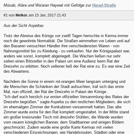
Músab, Alára und Wa'aran Haywat mit Gefolge zur
Harad-Straße
#1
von
Melkor.
am 15 Jan, 2017 21:43
Aus der Sicht Aspeltas
Trotz der Abreise des Königs vor zwölf Tagen herrschte in Kerma immer
noch die gewohnte Normalität. Die Straßen wimmelten vor Leben und auf
den Basaren versuchten Händler ihre verschiedensten Waren - von
Nahrungsmittel bis zu Kleidung - zu verkaufen. Nur der Königspalast war,
anders wie sonst, komplett abgeriegelt. Die Wachen ließen nur sehr
selten einen Bittsteller in den Palast um eine Audienz beim Rat der
Dreizehn zu erbitten. Noch seltener ließ der Rat eine zu. Es war eine Zeit
des Abwartens.
Nachdem die Sonne in einem rot-orangen Meer langsam unterging und
die Menschen die Schänken der Stadt aufsuchten, traf sich das erste
Mal, nun offiziell, der Rat der Dreizehn in Palast der Könige.
"Ich darf euch herzlich zur ersten offiziellen Versammlung des Rates der
Dreizehn begrüßen." sagte Aspelta zu den restlichen Mitgliedern, die sich
im ehemaligen Zimmer der Konkubinen versammelt hatten. Das alte
Zimmer wurde extra für den Rat komplett umgestaltet. In der Mitte stand
ein großer kreisrunder Tisch mit dreizehn Stühlen, die Wände wurden
vom neuem königlichen Banner, dem Stadtbanner und einigen Bildern
geschmückt. Zudem wurde eine große Karte Kermas mit vielen
verschiedenen Einzeichnungen, wie Handelsrouten, Städten oder eine