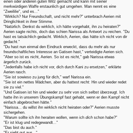
einen oder anderen guten Witz gemacht und kann mit seiner
merkwürdigen Waffe erstaunlich gut umgehen. Man nennt es eine
"Zweililie", und es..."
"Wirklich? Nur Freundschaft, und nicht mehr?" unterbrach Aerien mit
Dringlichkeit in ihrer Stimme.
"Natürlich. Denkst du wirklich, ich hätte vorgehabt, ihn zu heiraten?"
Aerien sagte nichts, doch das schien Narissa als Antwort zu reichen. "Du
hast es tatsächlich gedacht. Wirklich, Aerien, das hätte ich nicht von dir
gedacht."
"Du hast nun einmal den Eindruck erweckt, dass du mehr als nur
freundschaftliches Interesse an Gatisen hast," verteidigte Aerien sich.
"Aber so ist es nicht, Aerien. So ist es nicht," gab Narissa etwas
ärgerlich zurück.
"Jedenfalls habe ich nicht vor, dich durch Kani zu ersetzen," erklärte
Aerien rasch.
"Sie ist sowieso zu jung für dich," warf Narissa ein.
"Sie ist ein nettes Mädchen, aber du hattest recht: Hin und wieder redet
sie zu viel."
"Und Gatisen ist hin und wieder zu sehr von sich selbst überzeugt. Ich
hatte ihn in unserem Übungskampf fast gehabt, wenn er den Kampf nicht
einfach abgebrochen hätte."
"Narissa... du willst ihn wirklich nicht heiraten oder?" Aerien musste
sichergehen.
"Warum sollte ich ihn heraiten wollen, wenn ich
dich
schon habe?"
"Er ist klug und redegewandt..."
"Das bist du auch."
"Er sieht gut aus..."