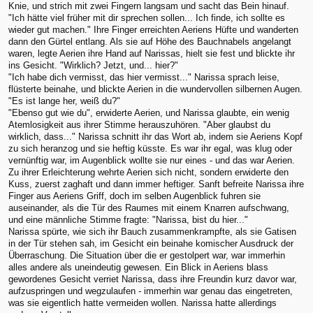
Knie, und strich mit zwei Fingern langsam und sacht das Bein hinauf.
"Ich hätte viel früher mit dir sprechen sollen... Ich finde, ich sollte es
wieder gut machen." Ihre Finger erreichten Aeriens Hüfte und wanderten
dann den Gürtel entlang. Als sie auf Höhe des Bauchnabels angelangt
waren, legte Aerien ihre Hand auf Narissas, hielt sie fest und blickte ihr
ins Gesicht. "Wirklich? Jetzt, und... hier?"
"Ich habe dich vermisst, das hier vermisst..." Narissa sprach leise,
flüsterte beinahe, und blickte Aerien in die wundervollen silbernen Augen.
"Es ist lange her, weiß du?"
"Ebenso gut wie du", erwiderte Aerien, und Narissa glaubte, ein wenig
Atemlosigkeit aus ihrer Stimme herauszuhören. "Aber glaubst du
wirklich, dass..." Narissa schnitt ihr das Wort ab, indem sie Aeriens Kopf
zu sich heranzog und sie heftig küsste. Es war ihr egal, was klug oder
vernünftig war, im Augenblick wollte sie nur eines - und das war Aerien.
Zu ihrer Erleichterung wehrte Aerien sich nicht, sondern erwiderte den
Kuss, zuerst zaghaft und dann immer heftiger. Sanft befreite Narissa ihre
Finger aus Aeriens Griff, doch im selben Augenblick fuhren sie
auseinander, als die Tür des Raumes mit einem Knarren aufschwang,
und eine männliche Stimme fragte: "Narissa, bist du hier..."
Narissa spürte, wie sich ihr Bauch zusammenkrampfte, als sie Gatisen
in der Tür stehen sah, im Gesicht ein beinahe komischer Ausdruck der
Überraschung. Die Situation über die er gestolpert war, war immerhin
alles andere als uneindeutig gewesen. Ein Blick in Aeriens blass
gewordenes Gesicht verriet Narissa, dass ihre Freundin kurz davor war,
aufzuspringen und wegzulaufen - immerhin war genau das eingetreten,
was sie eigentlich hatte vermeiden wollen. Narissa hatte allerdings