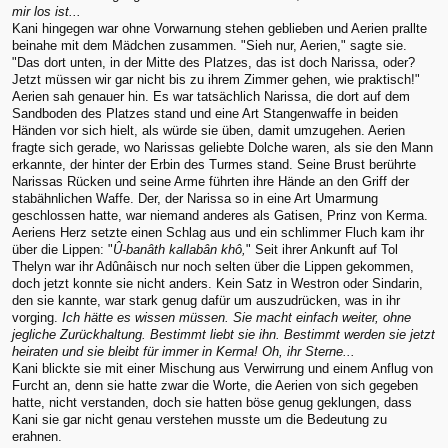
mir los ist...
Kani hingegen war ohne Vorwarnung stehen geblieben und Aerien prallte
beinahe mit dem Mädchen zusammen. "Sieh nur, Aerien," sagte sie.
"Das dort unten, in der Mitte des Platzes, das ist doch Narissa, oder?
Jetzt müssen wir gar nicht bis zu ihrem Zimmer gehen, wie praktisch!"
Aerien sah genauer hin. Es war tatsächlich Narissa, die dort auf dem
Sandboden des Platzes stand und eine Art Stangenwaffe in beiden
Händen vor sich hielt, als würde sie üben, damit umzugehen. Aerien
fragte sich gerade, wo Narissas geliebte Dolche waren, als sie den Mann
erkannte, der hinter der Erbin des Turmes stand. Seine Brust berührte
Narissas Rücken und seine Arme führten ihre Hände an den Griff der
stabähnlichen Waffe. Der, der Narissa so in eine Art Umarmung
geschlossen hatte, war niemand anderes als Gatisen, Prinz von Kerma.
Aeriens Herz setzte einen Schlag aus und ein schlimmer Fluch kam ihr
über die Lippen: "
Û-banâth kallabân khô,
" Seit ihrer Ankunft auf Tol
Thelyn war ihr Adûnâisch nur noch selten über die Lippen gekommen,
doch jetzt konnte sie nicht anders. Kein Satz in Westron oder Sindarin,
den sie kannte, war stark genug dafür um auszudrücken, was in ihr
vorging.
Ich hätte es wissen müssen. Sie macht einfach weiter, ohne
jegliche Zurückhaltung. Bestimmt liebt sie ihn. Bestimmt werden sie jetzt
heiraten und sie bleibt für immer in Kerma! Oh, ihr Sterne...
Kani blickte sie mit einer Mischung aus Verwirrung und einem Anflug von
Furcht an, denn sie hatte zwar die Worte, die Aerien von sich gegeben
hatte, nicht verstanden, doch sie hatten böse genug geklungen, dass
Kani sie gar nicht genau verstehen musste um die Bedeutung zu
erahnen.