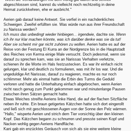
abgeschlossen sind, kannst du vielleicht noch rechtzeitig in deine
Heimat zurückkehren, ehe er ausbricht."
Aerien gab darauf keine Antwort. Sie verfiel in ein nachdenkliches
Schweigen. Zweifel erfüllten sie. Was würde nun aus ihrer Freundschaft
zu Narissa werden?
Ich muss das unbedingt wieder hinbiegen... irgendwie,
dachte sie.
Wenn
ich ihr nur klar machen könnte, was ich darüber denke was sie da tut!
Aber sie scheint mir gar nicht zuhören zu wollen.
Aerien hatte es auf der
Reise von der Festung El Kurra an der Nordgrenze bis in die Hauptstadt
des Reiches von Kerma einige Male versucht. Doch jedesmal, wenn sie
darauf zu sprechen kam, was sie an Narissas Verhalten verletzte,
schienen ihr die Worte im Hals festzustecken. Es war ihr einfach nicht
gelungen, klar und deutlich zu formulieren, was mit ihr los war. Und die
ungeduldige Art Narissas, darauf zu reagieren, machte es nur noch
schlimmer. Mehr als einmal hatte die Erbin des Turms die Geduld
verloren und hatte die Unterhaltung einfach abgebrochen, wenn Aerien
nicht rasch genug zum Punkt gekommen war und minutenlange Pausen
zwischen ihren Sätzen gemacht hatte.
Etwas Weiches streifte Aeriens linke Hand, die auf der flachen Sitzfläche
neben ihr ruhte. Ein braun getigertes Kätzchen hatte sich dort eingerollt
und ließ sich mit geschlossenen Augen von der Sonne den Pelz wärmen.
"Hallo," wisperte Aerien und strich dem Tier vorsichtig über den kleinen
Kopf. Das Kätzchen begann zu schnurren und presste seinen Kopf und
Nacken wohlig gegen Aeriens Handfläche.
Kani gab ein enzücktes Geräusch von sich als sie eine weitere kleine