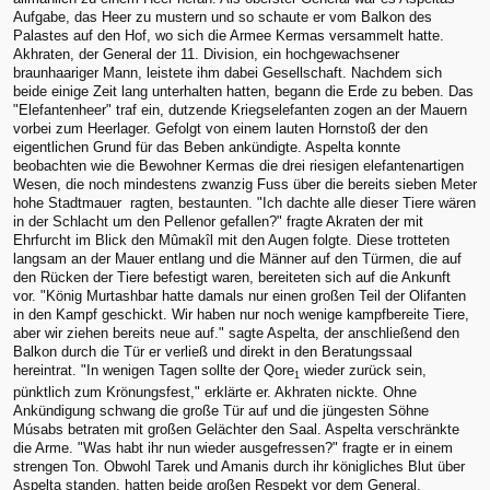
Aufgabe, das Heer zu mustern und so schaute er vom Balkon des
Palastes auf den Hof, wo sich die Armee Kermas versammelt hatte.
Akhraten, der General der 11. Division, ein hochgewachsener
braunhaariger Mann, leistete ihm dabei Gesellschaft. Nachdem sich
beide einige Zeit lang unterhalten hatten, begann die Erde zu beben. Das
"Elefantenheer" traf ein, dutzende Kriegselefanten zogen an der Mauern
vorbei zum Heerlager. Gefolgt von einem lauten Hornstoß der den
eigentlichen Grund für das Beben ankündigte. Aspelta konnte
beobachten wie die Bewohner Kermas die drei riesigen elefantenartigen
Wesen, die noch mindestens zwanzig Fuss über die bereits sieben Meter
hohe Stadtmauer ragten, bestaunten. "Ich dachte alle dieser Tiere wären
in der Schlacht um den Pellenor gefallen?" fragte Akraten der mit
Ehrfurcht im Blick den Mûmakîl mit den Augen folgte. Diese trotteten
langsam an der Mauer entlang und die Männer auf den Türmen, die auf
den Rücken der Tiere befestigt waren, bereiteten sich auf die Ankunft
vor. "König Murtashbar hatte damals nur einen großen Teil der Olifanten
in den Kampf geschickt. Wir haben nur noch wenige kampfbereite Tiere,
aber wir ziehen bereits neue auf." sagte Aspelta, der anschließend den
Balkon durch die Tür er verließ und direkt in den Beratungssaal
hereintrat. "In wenigen Tagen sollte der Qore
wieder zurück sein,
1
pünktlich zum Krönungsfest," erklärte er. Akhraten nickte. Ohne
Ankündigung schwang die große Tür auf und die jüngesten Söhne
Músabs betraten mit großen Gelächter den Saal. Aspelta verschränkte
die Arme. "Was habt ihr nun wieder ausgefressen?" fragte er in einem
strengen Ton. Obwohl Tarek und Amanis durch ihr königliches Blut über
Aspelta standen, hatten beide großen Respekt vor dem General.