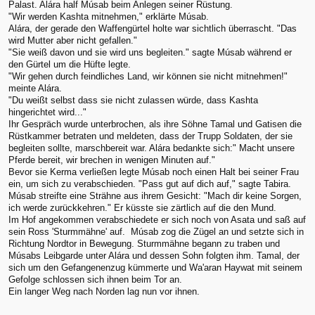
Palast. Alára half Músab beim Anlegen seiner Rüstung.
"Wir werden Kashta mitnehmen," erklärte Músab.
Alára, der gerade den Waffengürtel holte war sichtlich überrascht. "Das
wird Mutter aber nicht gefallen."
"Sie weiß davon und sie wird uns begleiten." sagte Músab während er
den Gürtel um die Hüfte legte.
"Wir gehen durch feindliches Land, wir können sie nicht mitnehmen!"
meinte Alára.
"Du weißt selbst dass sie nicht zulassen würde, dass Kashta
hingerichtet wird..."
Ihr Gespräch wurde unterbrochen, als ihre Söhne Tamal und Gatisen die
Rüstkammer betraten und meldeten, dass der Trupp Soldaten, der sie
begleiten sollte, marschbereit war. Alára bedankte sich:" Macht unsere
Pferde bereit, wir brechen in wenigen Minuten auf."
Bevor sie Kerma verließen legte Músab noch einen Halt bei seiner Frau
ein, um sich zu verabschieden. "Pass gut auf dich auf," sagte Tabira.
Músab streifte eine Strähne aus ihrem Gesicht: "Mach dir keine Sorgen,
ich werde zurückkehren." Er küsste sie zärtlich auf die den Mund.
Im Hof angekommen verabschiedete er sich noch von Asata und saß auf
sein Ross 'Sturmmähne' auf. Músab zog die Zügel an und setzte sich in
Richtung Nordtor in Bewegung. Sturmmähne begann zu traben und
Músabs Leibgarde unter Alára und dessen Sohn folgten ihm. Tamal, der
sich um den Gefangenenzug kümmerte und Wa'aran Haywat mit seinem
Gefolge schlossen sich ihnen beim Tor an.
Ein langer Weg nach Norden lag nun vor ihnen.