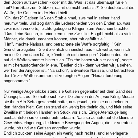
den Boden aufzuwischen - oder mit dir. Was ist das überhaupt für ein
Teil? Ein Stab zum Stützen, damit du nicht umfällst?" Sie deutete auf die
Waffe, die Gatisen in der Hand hielt.
"Oh, das?" Gatisen ließ den Stab einmal, zweimal in seiner Hand
herumwirbeln, und zog dann die Lederscheiden von den Enden ab, was
zwei reich verzierte, leichte gebogene Klingen zum Vorschein brachte.
"Das, liebe Narissa, ist eine kermische Zweililie. Es gibt nicht allzu viele
Männer, die damit umgehen können, aber mir gefällt sie."
"Hm", machte Narissa, und betrachtete sie Waffe sorgfältig. "Kein
Grund, anzugeben. Sieht ziemlich unhandlich aus - ich wette, wenn ich
meine Dolche dabei hätte, könnte ich dich besiegen." Gatisen deutete
auf die Waffenkammer hinter sich. "Dolche haben wir hier genug", sagte
er mit herausfordernder Miene. "Bedien dich - dann werden wir ja sehen,
wer hier der Angeber ist. "Na schön", antwortete Narissa, und betrachtete
die Tür zur Waffenkammer mit verengten Augen. "Herausforderung
angenommen."
Nur wenige Augenblicke stand sie Gatisen gegenüber auf dem Sand des
Übungsplatzes. Sie hatte sich zwei Dolche von der Art, wie König Músab
sie ihr in Aín Sefra geschenkt hatte, ausgesucht, die sie nun locker in
den Händen hielt. Gatisen stand ein wenig breitbeinig da, und hielt seine
Zweililie mit beiden Händen ein Stück vor sich. Einige Atemzüge lang
beobachteten sie einander aufmerksam. Narissa achtete auf die kleinste
Gewichtsverlagerung, die kleinste Bewegung der Augen, die ihr verraten
würde, ob und wie Gatisen angreifen würde.
Endlich zuckten seine Augen ein wenig nach rechts, und er verlagerte