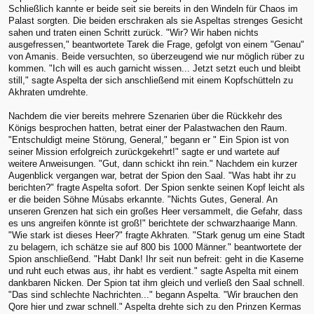
Schließlich kannte er beide seit sie bereits in den Windeln für Chaos im
Palast sorgten. Die beiden erschraken als sie Aspeltas strenges Gesicht
sahen und traten einen Schritt zurück. "Wir? Wir haben nichts
ausgefressen," beantwortete Tarek die Frage, gefolgt von einem "Genau"
von Amanis. Beide versuchten, so überzeugend wie nur möglich rüber zu
kommen. "Ich will es auch garnicht wissen... Jetzt setzt euch und bleibt
still," sagte Aspelta der sich anschließend mit einem Kopfschütteln zu
Akhraten umdrehte.
Nachdem die vier bereits mehrere Szenarien über die Rückkehr des
Königs besprochen hatten, betrat einer der Palastwachen den Raum.
"Entschuldigt meine Störung, General," begann er " Ein Spion ist von
seiner Mission erfolgreich zurückgekehrt!" sagte er und wartete auf
weitere Anweisungen. "Gut, dann schickt ihn rein." Nachdem ein kurzer
Augenblick vergangen war, betrat der Spion den Saal. "Was habt ihr zu
berichten?" fragte Aspelta sofort. Der Spion senkte seinen Kopf leicht als
er die beiden Söhne Músabs erkannte. "Nichts Gutes, General. An
unseren Grenzen hat sich ein großes Heer versammelt, die Gefahr, dass
es uns angreifen könnte ist groß!" berichtete der schwarzhaarige Mann.
"Wie stark ist dieses Heer?" fragte Akhraten. "Stark genug um eine Stadt
zu belagern, ich schätze sie auf 800 bis 1000 Männer." beantwortete der
Spion anschließend. "Habt Dank! Ihr seit nun befreit: geht in die Kaserne
und ruht euch etwas aus, ihr habt es verdient." sagte Aspelta mit einem
dankbaren Nicken. Der Spion tat ihm gleich und verließ den Saal schnell.
"Das sind schlechte Nachrichten..." begann Aspelta. "Wir brauchen den
Qore hier und zwar schnell." Aspelta drehte sich zu den Prinzen Kermas