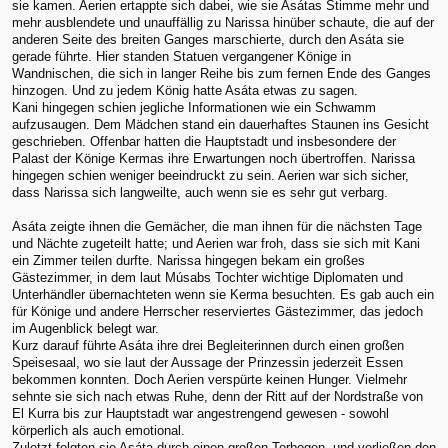
sie kamen. Aerien ertappte sich dabei, wie sie Asátas Stimme mehr und
mehr ausblendete und unauffällig zu Narissa hinüber schaute, die auf der
anderen Seite des breiten Ganges marschierte, durch den Asáta sie
gerade führte. Hier standen Statuen vergangener Könige in
Wandnischen, die sich in langer Reihe bis zum fernen Ende des Ganges
hinzogen. Und zu jedem König hatte Asáta etwas zu sagen.
Kani hingegen schien jegliche Informationen wie ein Schwamm
aufzusaugen. Dem Mädchen stand ein dauerhaftes Staunen ins Gesicht
geschrieben. Offenbar hatten die Hauptstadt und insbesondere der
Palast der Könige Kermas ihre Erwartungen noch übertroffen. Narissa
hingegen schien weniger beeindruckt zu sein. Aerien war sich sicher,
dass Narissa sich langweilte, auch wenn sie es sehr gut verbarg.
Asáta zeigte ihnen die Gemächer, die man ihnen für die nächsten Tage
und Nächte zugeteilt hatte; und Aerien war froh, dass sie sich mit Kani
ein Zimmer teilen durfte. Narissa hingegen bekam ein großes
Gästezimmer, in dem laut Músabs Tochter wichtige Diplomaten und
Unterhändler übernachteten wenn sie Kerma besuchten. Es gab auch ein
für Könige und andere Herrscher reserviertes Gästezimmer, das jedoch
im Augenblick belegt war.
Kurz darauf führte Asáta ihre drei Begleiterinnen durch einen großen
Speisesaal, wo sie laut der Aussage der Prinzessin jederzeit Essen
bekommen konnten. Doch Aerien verspürte keinen Hunger. Vielmehr
sehnte sie sich nach etwas Ruhe, denn der Ritt auf der Nordstraße von
El Kurra bis zur Hauptstadt war angestrengend gewesen - sowohl
körperlich als auch emotional.
Zuletzt folgten sie Asáta durch einen großen Torbogen, und verließen den