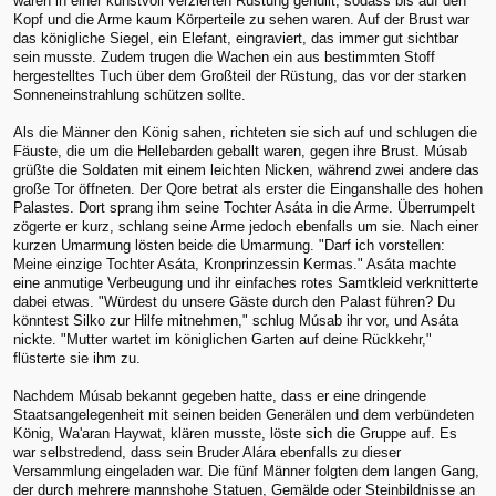
waren in einer kunstvoll verzierten Rüstung gehüllt, sodass bis auf den
Kopf und die Arme kaum Körperteile zu sehen waren. Auf der Brust war
das königliche Siegel, ein Elefant, eingraviert, das immer gut sichtbar
sein musste. Zudem trugen die Wachen ein aus bestimmten Stoff
hergestelltes Tuch über dem Großteil der Rüstung, das vor der starken
Sonneneinstrahlung schützen sollte.
Als die Männer den König sahen, richteten sie sich auf und schlugen die
Fäuste, die um die Hellebarden geballt waren, gegen ihre Brust. Músab
grüßte die Soldaten mit einem leichten Nicken, während zwei andere das
große Tor öffneten. Der Qore betrat als erster die Einganshalle des hohen
Palastes. Dort sprang ihm seine Tochter Asáta in die Arme. Überrumpelt
zögerte er kurz, schlang seine Arme jedoch ebenfalls um sie. Nach einer
kurzen Umarmung lösten beide die Umarmung. "Darf ich vorstellen:
Meine einzige Tochter Asáta, Kronprinzessin Kermas." Asáta machte
eine anmutige Verbeugung und ihr einfaches rotes Samtkleid verknitterte
dabei etwas. "Würdest du unsere Gäste durch den Palast führen? Du
könntest Silko zur Hilfe mitnehmen," schlug Músab ihr vor, und Asáta
nickte. "Mutter wartet im königlichen Garten auf deine Rückkehr,"
flüsterte sie ihm zu.
Nachdem Músab bekannt gegeben hatte, dass er eine dringende
Staatsangelegenheit mit seinen beiden Generälen und dem verbündeten
König, Wa'aran Haywat, klären musste, löste sich die Gruppe auf. Es
war selbstredend, dass sein Bruder Alára ebenfalls zu dieser
Versammlung eingeladen war. Die fünf Männer folgten dem langen Gang,
der durch mehrere mannshohe Statuen, Gemälde oder Steinbildnisse an