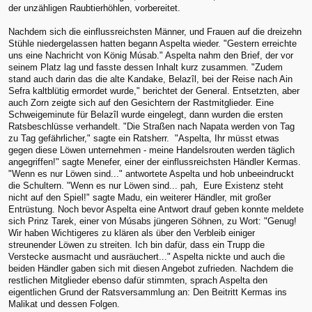
der unzähligen Raubtierhöhlen, vorbereitet.
Nachdem sich die einflussreichsten Männer, und Frauen auf die dreizehn
Stühle niedergelassen hatten begann Aspelta wieder. "Gestern erreichte
uns eine Nachricht von König Músab." Aspelta nahm den Brief, der vor
seinem Platz lag und fasste dessen Inhalt kurz zusammen. "Zudem
stand auch darin das die alte Kandake, Belazîl, bei der Reise nach Ain
Sefra kaltblütig ermordet wurde," berichtet der General. Entsetzten, aber
auch Zorn zeigte sich auf den Gesichtern der Rastmitglieder. Eine
Schweigeminute für Belazîl wurde eingelegt, dann wurden die ersten
Ratsbeschlüsse verhandelt. "Die Straßen nach Napata werden von Tag
zu Tag gefährlicher," sagte ein Ratsherr. "Aspelta, Ihr müsst etwas
gegen diese Löwen unternehmen - meine Handelsrouten werden täglich
angegriffen!" sagte Menefer, einer der einflussreichsten Händler Kermas.
"Wenn es nur Löwen sind..." antwortete Aspelta und hob unbeeindruckt
die Schultern. "Wenn es nur Löwen sind... pah, Eure Existenz steht
nicht auf den Spiel!" sagte Madu, ein weiterer Händler, mit großer
Entrüstung. Noch bevor Aspelta eine Antwort drauf geben konnte meldete
sich Prinz Tarek, einer von Músabs jüngeren Söhnen, zu Wort: "Genug!
Wir haben Wichtigeres zu klären als über den Verbleib einiger
streunender Löwen zu streiten. Ich bin dafür, dass ein Trupp die
Verstecke ausmacht und ausräuchert..." Aspelta nickte und auch die
beiden Händler gaben sich mit diesen Angebot zufrieden. Nachdem die
restlichen Mitglieder ebenso dafür stimmten, sprach Aspelta den
eigentlichen Grund der Ratsversammlung an: Den Beitritt Kermas ins
Malikat und dessen Folgen.