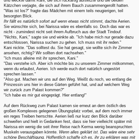
und weckte damit Kani, die sich ruckartig aufsetzte und die beiden
Kätzchen verjagte, die sich auf ihrem Bauch zusammengerollt hatten.
"Was ist los?" fragte das Mädchen mit einem teils neugierigen, teil
besorgten Blick.
Ihr fällt es natürlich sofort auf wenn etwas nicht stimmt,
dachte Aerien.
Sie wünschte sich, bei Narissa wäre es ebenfalls so. Doch das war es
nicht - zumindest nicht seit ihrem Aufbruch aus der Stadt Tindouf.
"Nichts, Kani," sagte sie und winkte ab. "Ich habe mich nur gerade dazu
entschlossen, Narissa suchen zu gehen. Ich muss mit ihr reden."
Kani nickte. "Das solltest du. Sie hat gesagt, sie wollte sich ihr Zimmer
ansehen, richtig? Wir sollten dort nachsehen."
"Ich muss alleine mit ihr sprechen, Kani."
"Das verstehe ich. Aber ich möchte bis zu unserem Zimmer mitkommen,
wenn du erlaubst, Aerien. Ich werde euch dort natürlich ungestört
sprechen lassen."
"Also gut. Machen wir uns auf den Weg. Weißt du noch, wo entlang die
Prinzessin uns hier in diese Gärten geführt hat, und auf welchem Weg
wir zurück zum Palast kommen?"
"Ich habe es mir gut eingeprägt. Hier entlang!"
Auf dem Rückweg zum Palast kamen sie erneut an dem östlich des
großen Komplexes gelegenen Übungsplatz vorbei, auf dem noch immer
ein reges Treiben herrschte. Aerien ließ nur kurz den Blick darüber
schweifen und hielt in Gedanken fest, dass sie hier vielleicht später mit
Narissa ein wenig die seit ihrer Reise nach Kerma wenig beanspruchten
Muskeln verausgaben könnte.
Wenn alles geklärt ist. Das wäre eine sehr
schöne Beschäftigung. Hoffentlich schaffe ich es, ihr zu erklären was mit