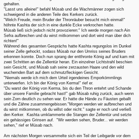
gehalten.
"Lasst uns alleine!" befahl Músab und die Wachmänner zogen sich
schweigend in die anderen Teile des Kerkers zurück.
"Welch Freude, mein Bruder der Thronräuber besucht mich einmal!"
höhnte Kashta der sich in eine dunkle Ecke verkrochen hatte.
Músab ließ sich jedoch nicht provozieren:" Ich werde morgen nach Ain
Sefra aufbrechen und du wirst mitkommen und dort wird man über dich
richten!"
Während des gesamten Gesprächs hatte Kashta regungslos im Dunkel
seiner Zelle gehockt, sodass Músab nur den Umriss seines Bruders
erkennen konnte. Doch nun sprang der entthronte König auf und kam mit
zwei Schritten an die Zellentür heran. Ein einzelner Lichtstrahl beschien
sein Gesicht, und Músab sah seine zerzausten Haare und den wild
wuchernden Bart auf dem schmutzfleckigen Gesicht.
"Niemals werde ich mich dem Urteil irgendeines Emporkömmlings
unterwerfen. Ich bin der König von Kerma!" rief er.
"Du warst der König von Kerma, bis du den Thron entehrt und Schande
über unsere Familie gebracht hast!" gab Músab ruhig zurück, auch wenn
sein Zorn deutlich zu sehen war. Er hatte die Hände zu Fäusten geballt
und die Zähne zusammengebissen."Morgen werden wir aufbrechen und
du wirst mitkommen, ob du willst oder nicht." sagte er noch und verließ
den Kerker. Kashta umklammerte die Stangen der Zellentür und setzte
ein gehässiges Grinsen auf. "Wir werden sehen, Bruder... wir werden
sehen," rief er Músab nach.
Am nächsten Morgen versammelte sich ein Teil der Leibgarde vor dem