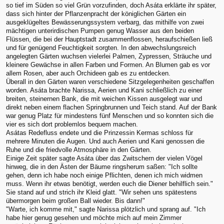
so tief im Süden so viel Grün vorzufinden, doch Asáta erklärte ihr später,
dass sich hinter der Pflanzenpracht der königlichen Gärten ein
ausgeklügeltes Bewässerungssystem verbarg, das mithilfe von zwei
mächtigen unterirdischen Pumpen genug Wasser aus den beiden
Flüssen, die bei der Hauptstadt zusammenflossen, heraufschießen ließ
und für genügend Feuchtigkeit sorgten. In den abwechslungsreich
angelegten Gärten wuchsen vielerlei Palmen, Zypressen, Sträuche und
kleinere Gewächse in allen Farben und Formen. An Blumen gab es vor
allem Rosen, aber auch Orchideen gab es zu entdecken.
Überall in den Gärten waren verschiedene Sitzgelegenheiten geschaffen
worden. Asáta brachte Narissa, Aerien und Kani schließlich zu einer
breiten, steinernen Bank, die mit weichen Kissen ausgelegt war und
direkt neben einem flachen Springbrunnen und Teich stand. Auf der Bank
war genug Platz für mindestens fünf Menschen und so konnten sich die
vier es sich dort problemlos bequem machen.
Asátas Redefluss endete und die Prinzessin Kermas schloss für
mehrere Minuten die Augen. Und auch Aerien und Kani genossen die
Ruhe und die friedvolle Atmosphäre in den Gärten.
Einige Zeit später sagte Asáta über das Zwitschern der vielen Vögel
hinweg, die in den Ästen der Bäume ringsherum saßen: "Ich sollte
gehen, denn ich habe noch einige Pflichten, denen ich mich widmen
muss. Wenn ihr etwas benötigt, werden euch die Diener behilflich sein."
Sie stand auf und strich ihr Kleid glatt. "Wir sehen uns spätestens
übermorgen beim großen Ball wieder. Bis dann!"
"Warte, ich komme mit," sagte Narissa plötzlich und sprang auf. "Ich
habe hier genug gesehen und möchte mich auf mein Zimmer