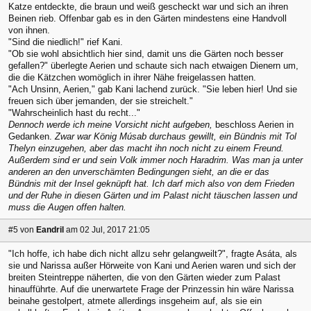
Katze entdeckte, die braun und weiß gescheckt war und sich an ihren
Beinen rieb. Offenbar gab es in den Gärten mindestens eine Handvoll
von ihnen.
"Sind die niedlich!" rief Kani.
"Ob sie wohl absichtlich hier sind, damit uns die Gärten noch besser
gefallen?" überlegte Aerien und schaute sich nach etwaigen Dienern um,
die die Kätzchen womöglich in ihrer Nähe freigelassen hatten.
"Ach Unsinn, Aerien," gab Kani lachend zurück. "Sie leben hier! Und sie
freuen sich über jemanden, der sie streichelt."
"Wahrscheinlich hast du recht..."
Dennoch werde ich meine Vorsicht nicht aufgeben,
beschloss Aerien in
Gedanken.
Zwar war König Músab durchaus gewillt, ein Bündnis mit Tol
Thelyn einzugehen, aber das macht ihn noch nicht zu einem Freund.
Außerdem sind er und sein Volk immer noch Haradrim. Was man ja unter
anderen an den unverschämten Bedingungen sieht, an die er das
Bündnis mit der Insel geknüpft hat. Ich darf mich also von dem Frieden
und der Ruhe in diesen Gärten und im Palast nicht täuschen lassen und
muss die Augen offen halten.
#5
von
Eandril
am 02 Jul, 2017 21:05
"Ich hoffe, ich habe dich nicht allzu sehr gelangweilt?", fragte Asáta, als
sie und Narissa außer Hörweite von Kani und Aerien waren und sich der
breiten Steintreppe näherten, die von den Gärten wieder zum Palast
hinaufführte. Auf die unerwartete Frage der Prinzessin hin wäre Narissa
beinahe gestolpert, atmete allerdings insgeheim auf, als sie ein