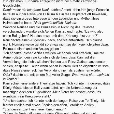
zurückziehen. Für heute ertrage ich nicht noch mehr kermische
Geschichte."
Damit meint sie bestimmt Kani,
dachte Aerien, denn ihre junge Freundin
hatte ihr auf der Reise von El Kurra bis in die Hauptstadt oft bewiesen,
dass sie ein großes Interesse an den Legenden und Mythen ihres
Heimatlandes hatte.
Nicht gerade höflich, Narissa.
Während Narissa und die Prinzessin in Richtung des Palastes
verschwanden, wandte sich Aerien Kani zu und fragte: "Es wird also
einen Ball geben? Hat das etwas mit dem Krönungsfest zu tun?"
Kani dachte einen Augenblick nach, ehe sie antwortete. "Ich glaube
nicht. Normalerweise gehört so etwas nicht zu den Feierlichkeiten dazu.
Es muss einen anderen Anlass geben."
"Ich schätze, diesen Anlass werden wir schon bald erfahren," meinte
Aerien düster, denn sie konnte sich denken, dass Kani auf die
Vermählung, die sich zwischen Narissa und Prinz Gatisen anzudeuten
schien, anspielte... auch wenn Aerien in ihrem Herzen eigentlich wusste,
dass Narissa einer solchen Verbindung niemals zustimmen würde.
Oder?
dachte sie, mit einem Mal voller Sorge.
Was, wenn sie... sich ihn
in verliebt?
Kani schien eine andere Theorie zu haben. "Ich könnte mir denken, dass
König Músab diesen Ball veranstaltet, um die Unterstützung der
mächtigen Adeligen zu gewinnen. Mein Vater hat gesagt, dass uns
womöglich ein Krieg bevorsteht."
"Und ich dachte, ich könnte nach der langen Reise von Tol Thelyn bis
hierher endlich mal etwas Frieden genießen," erwiderte Aerien.
"Stattdessen zieht ein neuer Krieg herauf."
"Wenn die Verhandlungen mit dem König gut laufen und schnell