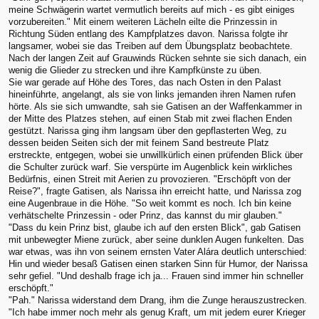
meine Schwägerin wartet vermutlich bereits auf mich - es gibt einiges
vorzubereiten." Mit einem weiteren Lächeln eilte die Prinzessin in
Richtung Süden entlang des Kampfplatzes davon. Narissa folgte ihr
langsamer, wobei sie das Treiben auf dem Übungsplatz beobachtete.
Nach der langen Zeit auf Grauwinds Rücken sehnte sie sich danach, ein
wenig die Glieder zu strecken und ihre Kampfkünste zu üben.
Sie war gerade auf Höhe des Tores, das nach Osten in den Palast
hineinführte, angelangt, als sie von links jemanden ihren Namen rufen
hörte. Als sie sich umwandte, sah sie Gatisen an der Waffenkammer in
der Mitte des Platzes stehen, auf einen Stab mit zwei flachen Enden
gestützt. Narissa ging ihm langsam über den gepflasterten Weg, zu
dessen beiden Seiten sich der mit feinem Sand bestreute Platz
erstreckte, entgegen, wobei sie unwillkürlich einen prüfenden Blick über
die Schulter zurück warf. Sie verspürte im Augenblick kein wirkliches
Bedürfnis, einen Streit mit Aerien zu provozieren. "Erschöpft von der
Reise?", fragte Gatisen, als Narissa ihn erreicht hatte, und Narissa zog
eine Augenbraue in die Höhe. "So weit kommt es noch. Ich bin keine
verhätschelte Prinzessin - oder Prinz, das kannst du mir glauben."
"Dass du kein Prinz bist, glaube ich auf den ersten Blick", gab Gatisen
mit unbewegter Miene zurück, aber seine dunklen Augen funkelten. Das
war etwas, was ihn von seinem ernsten Vater Alára deutlich unterschied:
Hin und wieder besaß Gatisen einen starken Sinn für Humor, der Narissa
sehr gefiel. "Und deshalb frage ich ja... Frauen sind immer hin schneller
erschöpft."
"Pah." Narissa widerstand dem Drang, ihm die Zunge herauszustrecken.
"Ich habe immer noch mehr als genug Kraft, um mit jedem eurer Krieger