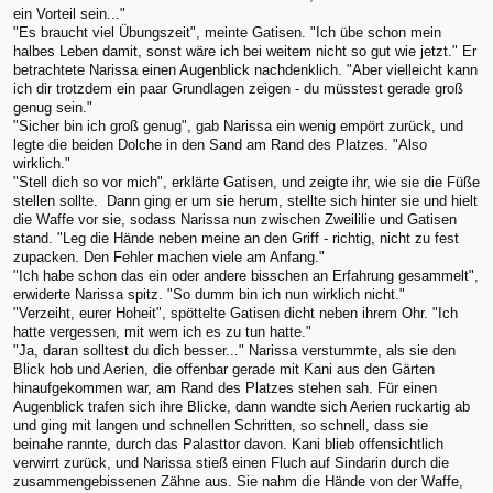
ein Vorteil sein..."
"Es braucht viel Übungszeit", meinte Gatisen. "Ich übe schon mein
halbes Leben damit, sonst wäre ich bei weitem nicht so gut wie jetzt." Er
betrachtete Narissa einen Augenblick nachdenklich. "Aber vielleicht kann
ich dir trotzdem ein paar Grundlagen zeigen - du müsstest gerade groß
genug sein."
"Sicher bin ich groß genug", gab Narissa ein wenig empört zurück, und
legte die beiden Dolche in den Sand am Rand des Platzes. "Also
wirklich."
"Stell dich so vor mich", erklärte Gatisen, und zeigte ihr, wie sie die Füße
stellen sollte. Dann ging er um sie herum, stellte sich hinter sie und hielt
die Waffe vor sie, sodass Narissa nun zwischen Zweililie und Gatisen
stand. "Leg die Hände neben meine an den Griff - richtig, nicht zu fest
zupacken. Den Fehler machen viele am Anfang."
"Ich habe schon das ein oder andere bisschen an Erfahrung gesammelt",
erwiderte Narissa spitz. "So dumm bin ich nun wirklich nicht."
"Verzeiht, eurer Hoheit", spöttelte Gatisen dicht neben ihrem Ohr. "Ich
hatte vergessen, mit wem ich es zu tun hatte."
"Ja, daran solltest du dich besser..." Narissa verstummte, als sie den
Blick hob und Aerien, die offenbar gerade mit Kani aus den Gärten
hinaufgekommen war, am Rand des Platzes stehen sah. Für einen
Augenblick trafen sich ihre Blicke, dann wandte sich Aerien ruckartig ab
und ging mit langen und schnellen Schritten, so schnell, dass sie
beinahe rannte, durch das Palasttor davon. Kani blieb offensichtlich
verwirrt zurück, und Narissa stieß einen Fluch auf Sindarin durch die
zusammengebissenen Zähne aus. Sie nahm die Hände von der Waffe,