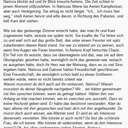
Narissa blickte auf und ihr Blick kreuzte Aeriens. Die Zeit schien in
jenem Moment stillzustehen. In Narissas Miene las Aerien Kampfeslust,
aber auch Verärgerung. Sie ertrug es nicht länger. "Ich... ich muss hier
weg," stieß Aerien hervor und eilte davon, in Richtung des Palastes, und
ließ Kani dort stehen.
Wie sie das geräumige Zimmer erreicht hatte, das man ihr und Kani
zugewiesen hatte, wusste sie später nicht. Sie knallte die Tür hinter sich
zu und warf sich auf das große Bett, das unter einem Fenster mit spitz
zulaufendem oberen Rand stand. Sie war zu wütend um zu weinen, auch
wenn ihre Augen wie Feuer brannten. In Aeriens Kopf herrschte Chaos.
Ein Teil von ihr wusste, dass sie überreagierte und das, was sie auf dem
Übungsplatz gesehen hatte, womöglich nicht das gewesen war, wonach
es ausgehen hatte, doch ihr Herz war der Meinung, dass es zu viel Sinn
ergeben hatte. Narissa und Gatisen hatten Freundschaft geschlossen.
Eine Freundschaft, die womöglich schon bald zu etwas Größerem
werden würde, wenn es nicht bereits soweit war.
Warum musstest du dich auch auf ihn einlassen, Narissa? Warum
musstest du deiner Neugierde nachgeben? Wir... wir hätten gemeinsam
mit ihm sprechen können, wenn du gefragt hättest. Hätten ihm von
Anfang an klar machen können, wie es zwischen uns aussieht. Dass es
keine Hochzeit geben wird. Er hätte das bestimmt verstanden. Aber du
hast alleine mit ihm gesprochen und hast dich mit ihm angefreundet. Du
musst doch auch wissen, wie Männer sind. Er wird es als Interesse
deinerseits verstehen. Wie könnte er auch nicht? Du bist die schönste
Frau, die ich kenne. Wer könnte dir widerstehen, wenn du ihm Interesse
zeigst? Oh, bei allen verdammten sieben Sternen, Narissa...