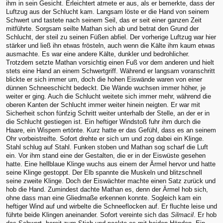
ihm in sein Gesicht. Erleichtert atmete er aus, als er bemerkte, dass der
Luftzug aus der Schlucht kam. Langsam löste er die Hand von seinem
Schwert und tastete nach seinem Seil, das er seit einer ganzen Zeit
mitführte. Sorgsam seilte Mathan sich ab und betrat den Grund der
Schlucht, der steil zu seinen Füßen abfiel. Der vorherige Luftzug war hier
stärker und ließ ihn etwas frösteln, auch wenn die Kälte ihm kaum etwas
ausmachte. Es war eine andere Kälte, dunkler und bedrohlicher.
Trotzdem setzte Mathan vorsichtig einen Fuß vor dem anderen und hielt
stets eine Hand an einem Schwertgriff. Während er langsam voranschritt
blickte er sich immer um, doch die hohen Eiswände waren von einer
dünnen Schneeschicht bedeckt. Die Wände wuchsen immer höher, je
weiter er ging. Auch die Schlucht weitete sich immer mehr, während die
oberen Kanten der Schlucht immer weiter hinein neigten. Er war mit
Sicherheit schon fünfzig Schritt weiter unterhalb der Stelle, an der er in
die Schlucht gestiegen ist. Ein heftiger Windstoß fuhr ihm durch die
Haare, ein Wispern ertönte. Kurz hatte er das Gefühl, dass es an seinem
Ohr vorbeistreifte. Sofort drehte er sich um und zog dabei ein Klinge.
Stahl schlug auf Stahl. Funken stoben und Mathan sog scharf die Luft
ein. Vor ihm stand eine der Gestalten, die er in der Eiswüste gesehen
hatte. Eine hellblaue Klinge wuchs aus einem der Ärmel hervor und hatte
seine Klinge gestoppt. Der Elb spannte die Muskeln und blitzschnell
seine zweite Klinge. Doch der Eiswächter machte einen Satz zurück und
hob die Hand. Zumindest dachte Mathan es, denn der Ärmel hob sich,
ohne dass man eine Gliedmaße erkennen konnte. Sogleich kam ein
heftiger Wind auf und wirbelte die Schneeflocken auf. Er fluchte leise und
führte beide Klingen aneinander. Sofort vereinte sich das
Silmacil
. Er hob