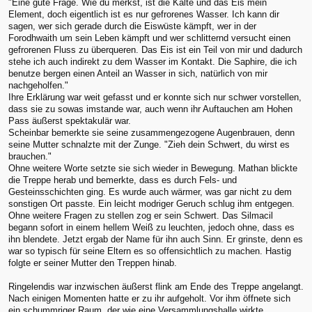
"Eine gute Frage. Wie du merkst, ist die Kälte und das Eis mein
Element, doch eigentlich ist es nur gefrorenes Wasser. Ich kann dir
sagen, wer sich gerade durch die Eiswüste kämpft, wer in der
Forodhwaith um sein Leben kämpft und wer schlitternd versucht einen
gefrorenen Fluss zu überqueren. Das Eis ist ein Teil von mir und dadurch
stehe ich auch indirekt zu dem Wasser im Kontakt. Die Saphire, die ich
benutze bergen einen Anteil an Wasser in sich, natürlich von mir
nachgeholfen."
Ihre Erklärung war weit gefasst und er konnte sich nur schwer vorstellen,
dass sie zu sowas imstande war, auch wenn ihr Auftauchen am Hohen
Pass äußerst spektakulär war.
Scheinbar bemerkte sie seine zusammengezogene Augenbrauen, denn
seine Mutter schnalzte mit der Zunge. "Zieh dein Schwert, du wirst es
brauchen."
Ohne weitere Worte setzte sie sich wieder in Bewegung. Mathan blickte
die Treppe herab und bemerkte, dass es durch Fels- und
Gesteinsschichten ging. Es wurde auch wärmer, was gar nicht zu dem
sonstigen Ort passte. Ein leicht modriger Geruch schlug ihm entgegen.
Ohne weitere Fragen zu stellen zog er sein Schwert. Das Silmacil
begann sofort in einem hellem Weiß zu leuchten, jedoch ohne, dass es
ihn blendete. Jetzt ergab der Name für ihn auch Sinn. Er grinste, denn es
war so typisch für seine Eltern es so offensichtlich zu machen. Hastig
folgte er seiner Mutter den Treppen hinab.
Ringelendis war inzwischen äußerst flink am Ende des Treppe angelangt.
Nach einigen Momenten hatte er zu ihr aufgeholt. Vor ihm öffnete sich
ein schummriger Raum, der wie eine Versammlungshalle wirkte.