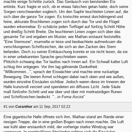
machte einige Schritte zurück. Das Geräusch von berstenden Eis
ertönte. Kurz fragte er sich, ob er etwas falsches getan hatte, doch seine
Sorgen verschwanden sogleich. Um den Saphir leuchteten Linien auf, die
sich über die ganze Tor zogen. Es knrischte erneut durchdringend und
feine, akkurate Bruchlienen zogen sich durch das Tor und die Flügel
wurden erkennebar. Er schätzte jeden Torflügel auf fünfzig Schritt Höhe
und dreißig Schritt Breite. Die leuchtenen Linien zogen sich über das
gesamte Tor und ergaben ein Muster, wie Mathan erstaunt feststellte.
"Eine Sternrune", murmelte er leise und beobachtete aufmerksam die
verschlungenen Schriftzeichen, die sich an den Zacken des Stern
befanden. Doch zu seiner Enttäuschung konnte er sie nicht lesen, da sie
in einer unbekannten Sprache geschrieben waren.
Plötzlich schwang das Tor lautlos nach Innen auf. Ein Schwall kalter Luft
schlug ihm entgegen. Vor ihm lag gähnende Dunkelheit.
"Willkommen...", sprach der Eiswächter und machte eine ruckartige
Bewegung. Die leeren Ärmel schlugen dabei nach oben und wie außen,
wurden einzelne Eissäulen sichtbar. Jedoch waren diese im Inneren der
Halle kunstvoll verziert und spendeten ein diffuses Licht. Jede Säule
maß fünfzehn Schritt und war über und über mit merkwürdigen Runen
und Schriftzeichen bedeckt. "...in
Forna Ascira
"
#1
von
Curanthor
am 11 Sep, 2017 02:22
Eine gigantische Halle öffnete sich ihm, Mathan stand am Rande einer
riesigen Treppe, die in eine großen Bogen nach innen machte. Die Luft
war kühl aber erstaunlich mild, der vorherige starke Windzug war
vergessen. In regelmäßigen Abständen reihten sich die Eissäulen