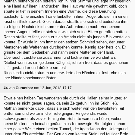
Mathan bemerkte den bitteren Ton in ihrer Stimme und legte ihr zögerlich
eine Hand auf ihren Handrücken. Ihre Haut war wie gewohnt kühl, doch
spürte er tief in seinem Inneren eine Wärme, die diese Berühung
auslöste. Eine einzelne Träne funkelte in ihrem Auge, als sie ihm einen
raschen Blick zuwarf. Gleich darauf straffte sie sich und bedeutete ihm
zu folgen. Nachdenklich kam er der Aufforderung nach. Vor seinem
inneren Augen stellte er sich vor, wie sich seine Eltern getroffen hatten.
Rasch stellte er fest, dass er sich Amarin nicht als jungen Elb vorstellen
konnte. Er würde in ihm immer den stolzen Schmied sehen, der unter
Menschen als Waffennarr durchgehen konnte. Kernig aber herzlich. Er
grinste bei dem Gedanken und nahm seine Mutter an der Hand.
Überrascht zuckte sie zusammen und bickte ihm verwundert an.
"Selbst wenn es ein goldener Käfig ist, ich bin froh, dass es geschehen
ist", gestand er und drückte sie fest.
Ringelendis nickte stumm und erwiderte den Händeruck fest, ehe sich
ihre Hände voneinander lösten.
#4
von
Curanthor
am 13 Jun, 2018 17:17
Etwa einen halben Tag wandelten sie durch die Hallen seiner Mutter, er
konnte es nicht genau sagen, da sein Zeitgefühl ihn im Stich ließ.
Mathan bemerkte dabei, dass sie sich weiter von den bewohnten Teil
entfernten und weiter in die Tiefe gingen. Ringelendis wurde
schweigsamer als zuvor. Einzig ihre Schritte waren zu hören, wobei
seine Mutter sich beinahe geräuschlos fortbewegte. Sie folgten schon
einer ganze Weile einen breiten Tunnel, der irgendwann den Untergrund
unter dem Eis erreichte. Der Geruch von kaltem Stein und fauliger Erde