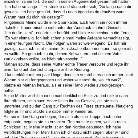
einzelne Tränen fort, die sich in seinen Augenwinkel gesammelt hatten,
"Ich habe so lange..." Er stockte und räusperte sich, "So lange nach dir
gesucht. Ich habe gespürt, dass du noch irgendwo da draußen warst.
Warum hast du dich nie gezeigt?"
Ringelendis Miene wurde eine Spur kälter, auch wenn sie noch immer
lächelte, Trauer mischte sich unter den Ausdruck im ihren Gesicht.
"Ich durfte nicht", erklärte sie betrübt und blickte scheinbar in die Ferne,
"Es war einmalig. Ich hab schon einmal meine Aufgabe vernachlässigt,
in einer feurigen Nacht. Die Folgen waren schwerwiegend. Es hat mir
gezeigt, dass ich nicht meinem Schicksal entkommen kann, so gern ich
es wollte. So gern ich zu dir, deinen Schwestern und deinem Vater
zurückkehren wollte, es blieb mir verwehrt. "
Mathan spürte, dass seine Mutter echte Trauer verspürte und legte ihr
eine Hand auf den Schulterpanzer ihrer Rüstung.
"Dann erkläre mit ein paar Dinge, denn ich verstehe es noch immer nicht.
Warum bist du fortgegangen und woher wusstest du, wo ich war?",
platzte es Mathan heraus, als er seine Hand wieder zurückgezogen
hatte.
Seine Mutter warf ihm einen nachdenklichen Blick zu und nickte dann.
Ihre offenen, hellblauen Haare fielen ihr ins Gesicht, als sie sich
umdrehte und zu den Gang zur Rechten des Tores zusteuerte. Neugierig
folgte er ihr und blickte sie dabei immer wieder an.
Als sie in den Gang einbogen, der sich als eine Treppe nach unten
entpuppte, begann sie zu erzählen: "Ich musste gehen, weil es mein
Schicksal ist. Meine Macht ist an den Norden gebunden, ich habe
Verpflichtungen hier. Mehr kann ich dir dazu nicht sagen, aber wir sind
auf dem Weg zu einem Ort, der dir es zeigen wird. Worte können es