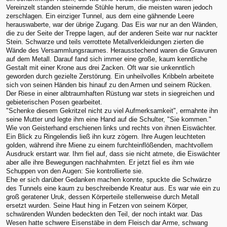
Vereinzelt standen steinernde Stühle herum, die meisten waren jedoch
zerschlagen. Ein einziger Tunnel, aus dem eine gähnende Leere
herauswaberte, war der übrige Zugang. Das Eis war nur an den Wänden,
die zu der Seite der Treppe lagen, auf der anderen Seite war nur nackter
Stein. Schwarze und teils verrottete Metallverkleidungen zierten die
Wände des Versammlungsraumes. Herausstechend waren die Gravuren
auf dem Metall. Darauf fand sich immer eine große, kaum kenntliche
Gestalt mit einer Krone aus drei Zacken. Oft war sie unkenntlich
geworden durch gezielte Zerstörung. Ein unheilvolles Kribbeln arbeitete
sich von seinen Händen bis hinauf zu den Armen und seinem Rücken.
Der Riese in einer albtraumhaften Rüstung war stets in siegreichen und
gebieterischen Posen gearbeitet.
"Schenke diesem Gekritzel nicht zu viel Aufmerksamkeit", ermahnte ihn
seine Mutter und legte ihm eine Hand auf die Schulter, "Sie kommen."
Wie von Geisterhand erschienen links und rechts von ihnen Eiswächter.
Ein Blick zu Ringelendis ließ ihn kurz zögern. Ihre Augen leuchteten
golden, während ihre Miene zu einem furchteinflößenden, machtvollem
Ausdruck erstarrt war. Ihm fiel auf, dass sie nicht atmete, die Eiswächter
aber alle ihre Bewegungen nachhahmten. Er jetzt fiel es ihm wie
Schuppen von den Augen: Sie kontrollierte sie.
Ehe er sich darüber Gedanken machen konnte, spuckte die Schwärze
des Tunnels eine kaum zu beschreibende Kreatur aus. Es war wie ein zu
groß geratener Uruk, dessen Körperteile stellenweise durch Metall
ersetzt wurden. Seine Haut hing in Fetzen von seinem Körper,
schwärenden Wunden bedeckten den Teil, der noch intakt war. Das
Wesen hatte schwere Eisenstäbe in dem Fleisch dar Arme, schwang