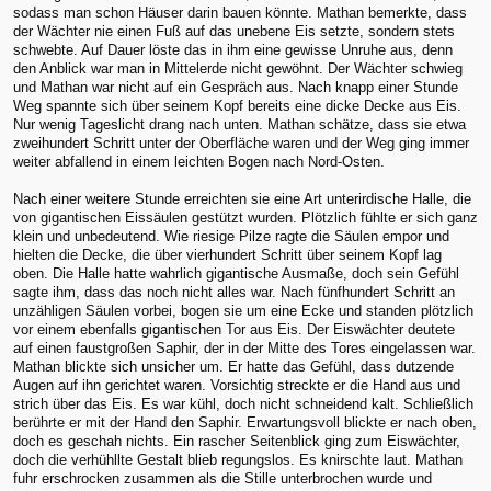
sodass man schon Häuser darin bauen könnte. Mathan bemerkte, dass
der Wächter nie einen Fuß auf das unebene Eis setzte, sondern stets
schwebte. Auf Dauer löste das in ihm eine gewisse Unruhe aus, denn
den Anblick war man in Mittelerde nicht gewöhnt. Der Wächter schwieg
und Mathan war nicht auf ein Gespräch aus. Nach knapp einer Stunde
Weg spannte sich über seinem Kopf bereits eine dicke Decke aus Eis.
Nur wenig Tageslicht drang nach unten. Mathan schätze, dass sie etwa
zweihundert Schritt unter der Oberfläche waren und der Weg ging immer
weiter abfallend in einem leichten Bogen nach Nord-Osten.
Nach einer weitere Stunde erreichten sie eine Art unterirdische Halle, die
von gigantischen Eissäulen gestützt wurden. Plötzlich fühlte er sich ganz
klein und unbedeutend. Wie riesige Pilze ragte die Säulen empor und
hielten die Decke, die über vierhundert Schritt über seinem Kopf lag
oben. Die Halle hatte wahrlich gigantische Ausmaße, doch sein Gefühl
sagte ihm, dass das noch nicht alles war. Nach fünfhundert Schritt an
unzähligen Säulen vorbei, bogen sie um eine Ecke und standen plötzlich
vor einem ebenfalls gigantischen Tor aus Eis. Der Eiswächter deutete
auf einen faustgroßen Saphir, der in der Mitte des Tores eingelassen war.
Mathan blickte sich unsicher um. Er hatte das Gefühl, dass dutzende
Augen auf ihn gerichtet waren. Vorsichtig streckte er die Hand aus und
strich über das Eis. Es war kühl, doch nicht schneidend kalt. Schließlich
berührte er mit der Hand den Saphir. Erwartungsvoll blickte er nach oben,
doch es geschah nichts. Ein rascher Seitenblick ging zum Eiswächter,
doch die verhühllte Gestalt blieb regungslos. Es knirschte laut. Mathan
fuhr erschrocken zusammen als die Stille unterbrochen wurde und