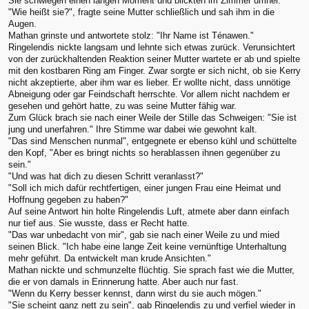
Sie schwiegen einen langen Moment und blickten im Zimmer umher.
"Wie heißt sie?", fragte seine Mutter schließlich und sah ihm in die
Augen.
Mathan grinste und antwortete stolz: "Ihr Name ist Ténawen."
Ringelendis nickte langsam und lehnte sich etwas zurück. Verunsichtert
von der zurückhaltenden Reaktion seiner Mutter wartete er ab und spielte
mit den kostbaren Ring am Finger. Zwar sorgte er sich nicht, ob sie Kerry
nicht akzeptierte, aber ihm war es lieber. Er wollte nicht, dass unnötige
Abneigung oder gar Feindschaft herrschte. Vor allem nicht nachdem er
gesehen und gehört hatte, zu was seine Mutter fähig war.
Zum Glück brach sie nach einer Weile der Stille das Schweigen: "Sie ist
jung und unerfahren." Ihre Stimme war dabei wie gewohnt kalt.
"Das sind Menschen nunmal", entgegnete er ebenso kühl und schüttelte
den Kopf, "Aber es bringt nichts so herablassen ihnen gegenüber zu
sein."
"Und was hat dich zu diesen Schritt veranlasst?"
"Soll ich mich dafür rechtfertigen, einer jungen Frau eine Heimat und
Hoffnung gegeben zu haben?"
Auf seine Antwort hin holte Ringelendis Luft, atmete aber dann einfach
nur tief aus. Sie wusste, dass er Recht hatte.
"Das war unbedacht von mir", gab sie nach einer Weile zu und mied
seinen Blick. "Ich habe eine lange Zeit keine vernünftige Unterhaltung
mehr geführt. Da entwickelt man krude Ansichten."
Mathan nickte und schmunzelte flüchtig. Sie sprach fast wie die Mutter,
die er von damals in Erinnerung hatte. Aber auch nur fast.
"Wenn du Kerry besser kennst, dann wirst du sie auch mögen."
"Sie scheint ganz nett zu sein", gab Ringelendis zu und verfiel wieder in