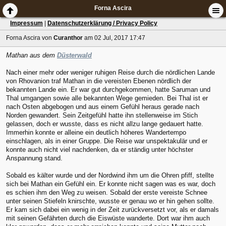
Forna Ascira
Impressum
|
Datenschutzerklärung / Privacy Policy
Forna Ascira
von
Curanthor
am 02 Jul, 2017 17:47
Mathan aus dem
Düsterwald
Nach einer mehr oder weniger ruhigen Reise durch die nördlichen Lande
von Rhovanion traf Mathan in die vereisten Ebenen nördlich der
bekannten Lande ein. Er war gut durchgekommen, hatte Saruman und
Thal umgangen sowie alle bekannten Wege gemieden. Bei Thal ist er
nach Osten abgebogen und aus einem Gefühl heraus gerade nach
Norden gewandert. Sein Zeitgefühl hatte ihn stellenweise im Stich
gelassen, doch er wusste, dass es nicht allzu lange gedauert hatte.
Immerhin konnte er alleine ein deutlich höheres Wandertempo
einschlagen, als in einer Gruppe. Die Reise war unspektakulär und er
konnte auch nicht viel nachdenken, da er ständig unter höchster
Anspannung stand.
Sobald es kälter wurde und der Nordwind ihm um die Ohren pfiff, stellte
sich bei Mathan ein Gefühl ein. Er konnte nicht sagen was es war, doch
es schien ihm den Weg zu weisen. Sobald der erste vereiste Schnee
unter seinen Stiefeln knirschte, wusste er genau wo er hin gehen sollte.
Er kam sich dabei ein wenig in der Zeit zurückversetzt vor, als er damals
mit seinen Gefährten durch die Eiswüste wanderte. Dort war ihm auch