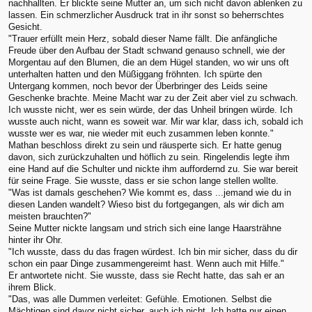
nachhallten. Er blickte seine Mutter an, um sich nicht davon ablenken zu
lassen. Ein schmerzlicher Ausdruck trat in ihr sonst so beherrschtes
Gesicht.
"Trauer erfüllt mein Herz, sobald dieser Name fällt. Die anfängliche
Freude über den Aufbau der Stadt schwand genauso schnell, wie der
Morgentau auf den Blumen, die an dem Hügel standen, wo wir uns oft
unterhalten hatten und den Müßiggang fröhnten. Ich spürte den
Untergang kommen, noch bevor der Überbringer des Leids seine
Geschenke brachte. Meine Macht war zu der Zeit aber viel zu schwach.
Ich wusste nicht, wer es sein würde, der das Unheil bringen würde. Ich
wusste auch nicht, wann es soweit war. Mir war klar, dass ich, sobald ich
wusste wer es war, nie wieder mit euch zusammen leben konnte."
Mathan beschloss direkt zu sein und räusperte sich. Er hatte genug
davon, sich zurückzuhalten und höflich zu sein. Ringelendis legte ihm
eine Hand auf die Schulter und nickte ihm auffordernd zu. Sie war bereit
für seine Frage. Sie wusste, dass er sie schon lange stellen wollte.
"Was ist damals geschehen? Wie kommt es, dass ...jemand wie du in
diesen Landen wandelt? Wieso bist du fortgegangen, als wir dich am
meisten brauchten?"
Seine Mutter nickte langsam und strich sich eine lange Haarsträhne
hinter ihr Ohr.
"Ich wusste, dass du das fragen würdest. Ich bin mir sicher, dass du dir
schon ein paar Dinge zusammengereimt hast. Wenn auch mit Hilfe."
Er antwortete nicht. Sie wusste, dass sie Recht hatte, das sah er an
ihrem Blick.
"Das, was alle Dummen verleitet: Gefühle. Emotionen. Selbst die
Mächtigen sind davor nicht sicher, auch ich nicht. Ich hatte nur einen