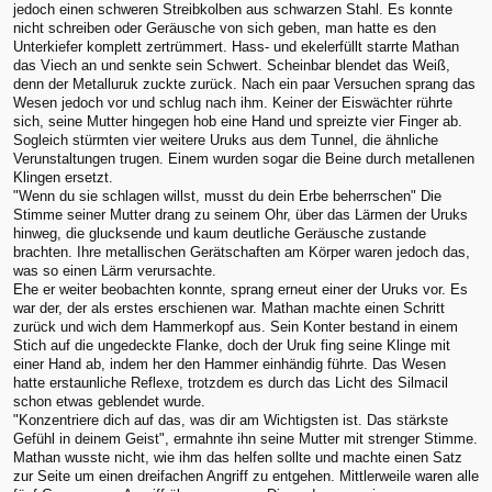
jedoch einen schweren Streibkolben aus schwarzen Stahl. Es konnte
nicht schreiben oder Geräusche von sich geben, man hatte es den
Unterkiefer komplett zertrümmert. Hass- und ekelerfüllt starrte Mathan
das Viech an und senkte sein Schwert. Scheinbar blendet das Weiß,
denn der Metalluruk zuckte zurück. Nach ein paar Versuchen sprang das
Wesen jedoch vor und schlug nach ihm. Keiner der Eiswächter rührte
sich, seine Mutter hingegen hob eine Hand und spreizte vier Finger ab.
Sogleich stürmten vier weitere Uruks aus dem Tunnel, die ähnliche
Verunstaltungen trugen. Einem wurden sogar die Beine durch metallenen
Klingen ersetzt.
"Wenn du sie schlagen willst, musst du dein Erbe beherrschen" Die
Stimme seiner Mutter drang zu seinem Ohr, über das Lärmen der Uruks
hinweg, die glucksende und kaum deutliche Geräusche zustande
brachten. Ihre metallischen Gerätschaften am Körper waren jedoch das,
was so einen Lärm verursachte.
Ehe er weiter beobachten konnte, sprang erneut einer der Uruks vor. Es
war der, der als erstes erschienen war. Mathan machte einen Schritt
zurück und wich dem Hammerkopf aus. Sein Konter bestand in einem
Stich auf die ungedeckte Flanke, doch der Uruk fing seine Klinge mit
einer Hand ab, indem her den Hammer einhändig führte. Das Wesen
hatte erstaunliche Reflexe, trotzdem es durch das Licht des Silmacil
schon etwas geblendet wurde.
"Konzentriere dich auf das, was dir am Wichtigsten ist. Das stärkste
Gefühl in deinem Geist", ermahnte ihn seine Mutter mit strenger Stimme.
Mathan wusste nicht, wie ihm das helfen sollte und machte einen Satz
zur Seite um einen dreifachen Angriff zu entgehen. Mittlerweile waren alle