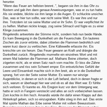
herunter.
"Wenn das Feuer am hellsten brennt..", begann sie ihm in das Ohr zu
flüstern und gab ihm dann genaue Anweisungungen, was er zu tun hatte.
Als sie endete, blickte sie ihm lange in die Augen. Er schluckte unsicher.
Das, was er hier tun sollte, war nicht seine Welt. Es war ihre und nur
ihre. Trotzdem ist sie seine Mutter und er ihr Sohn. Er war verpflichtet ihr
zu helfen. Mathan nickte knapp, zog seine Silmacil und fügte es zu einer
Klinge zusammen.
Ringelendis antwortete der Stimme nicht, sondern hob nun beide Hände.
Es kam Bewegung in die Dunkelheit um die Feuerschale. Ein lauteres
Zischen als zuvor ertönte, dabei zitterten die Flammen bedrohlich und
waren kurz davor zu verlöschen. Eine Kältewelle erfasste ihn. Eis
knirschte um sie herum. Das Feuer gewann an Kraft und drängte die
Dunkelheit zurück. Ringelendis murmelte ein einzelnes Wort und mit
einem Mal loderten die Flammen auf. Mathans Beine zitterten, doch
zögerten nicht, als er einen Satz nach vorn machte. Er biss die Zähne
zusammen und riss sein Schwert empor. Ein entsetzliches Gefühl der
Leere und Einsamkeit machte sich in ihm breit, als er in die Dunkelheit
sprang, fort von der Seite seiner Mutter. Es waren nur winzige
Augenblicke, in denen er sich in der Luft befand, doch in denen fragte er
sich, warum er überhaupt hier war und ob es all das Wert war. Er fühlte
sich verloren. Er kannte es. Als Eregion kurz vor dem Untergang war,
hatte er sich in Fangorn versteckt und alles an sich vorbeiziehen lassen.
Zorn kochte in ihm hoch. Amandis würde ihn dafür einen Klapps auf den
Hinterkopf geben, sich so einzugraben. Kälte stieg in ihm auf. Das erste
Mal spürte Mathan das Erbe seiner Mutter mit vollem Bewusstsein.