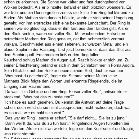
schon zu erkennen. Die Sonne war kälter und fast durchgehend von
Wolken bedeckt. Als er blinzelte, befand er sich plötzlich woanders. Es
war kühl und ein Donnergrollen zerriss die Stille. Ein Ring fiel klirrend zu
Boden. Als Mathan sich danach bückte, wurde er sich seiner Umgebung
gewahr. Vor ihm erstreckte sich eine bekannte Landschaft. Der Ring in
seinen war so glitschtig, dass er ihm fast aus den Händen glitt. Als er
den Blick senkte, waren sie voller Blut. Mit wachsendem Entsetzen
betrachtete Mathan den Ring genauer, der ihm schmerzlich vertraut
vorkam. Geschmiedet aus einem seltenen, schwarzen Metall und ein
blauer Saphir in der Fassung. Erst jetzt bemerkte er, dass das Blut aus
dem Saphir quoll. Erschrocken ließ er den Ring fallen.
Keuchend schlug Mathan die Augen auf. Rasch blickte er sich um. Zu
seiner Erleichterung befand er sich in dem Schlafzimmer in Forna Ascira.
Sein Blick fiel auf den Hocker neben seinem Bett, doch er war leer.
"Was hast du gesehen?", fragte die Stimme seiner Mutter leise.
Mathans Blick folgte den Worten und erkannte Ringelendis, die im
Eingang zum Raums tand.
"Da war... ein Gebirge und ein Ring. Er war voller Blut", antwortete er
stockend, "Was hat das zu bedeuten?"
"Ich habe es auch gesehen. Du kennst die Antwort auf deine Frage
schon, doch willst du sie nicht aussprechen, nicht realiseren, doch war
es so real, wie es bald sein wird."
"Das war
ihr
Ring", sagte er scharf, "Sie darf nicht... Sie ist zu jung."
"Dann weißt du, was du zu tun hast." Ringelendis Augen funkelten bei
den Worten. Als er nicht antwortete, legte sie den Kopf schief und fragte,
was nicht simmte.