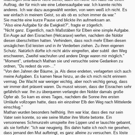
Auftrag, der für mich wie eine Lebensaufgabe war. Ich kannte nichts
anderes. Ich war dazu ausgewählt worden, von wem weiß ich nicht. Es
war einfach in meinem Geist, so als ob es schon immer da war."
Sie machte eine kurze Pause und blickte ihn aufmerksam an.
"Also eine Aufgabe für die Ewigkeit?", fragte er zögerlich.
"Nicht ganz. Eigentlich, nach Maßstäben für Elben eine simple Aufgabe.
Ein Auge auf den Eisrachen (Helcaraxe) werfen, nachdem die Noldor
diesen überschritten hatten. Verhindern, dass noch mehr Elben diesen
unsäglichen Eid leisten und in ihr Verderben ziehen. Zu ihren eigenen
Schutz. Natürlich dürfte ich nicht aktiv eingreifen, aber subtil den Weg
erschweren, Zweifel wachrufen und andere Dinge waren mir möglich."
"Moment", unterbrach Mathan sie und versuchte seine Gedanken zu
ordnen, "Du redest da von-..."
"Von den Jahren der Bäume, ja. Als diese endeten, verlagerten sich auch
meine Aufgaben. Es kamen Neue hinzu, an die ich mich nicht erinnern
vermag. Die Wacht war weniger wichtig, aber noch wichtig genug, dass
wir immer dort präsent waren. Du musst wissen, dass der Eisrachen sehr
gefährlich war. Ihn zu überqueren verlangte den Noldor damals große
Opfer ab. So kam es eines Tages, nachdem die Sonne ihre ersten
Umläufe vollzogen hatte, dass ein einzelner Elb den Weg nach Mittelerde
einschlug."
Mathan wurden besonders hellhörig. Ihm war klar, dass dies nur sein
Vater sein konnte, so wie seine Mutter ihre Worte betonte. Ein
versonnenes Schmunzeln umspielte ihre Lippen und er lauschte gebannt,
als sie fortfuhr: "Ich war neugierig. Bis dahin hatte ich noch nie gesehen,
dass jemand den Mut aufbringt, es ganz alleine zu versuchen. Es löste