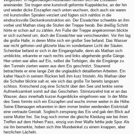
aneinander. Sie trugen eine kunstvoll geformte Kuppeldecke, an der hin
und wieder dicke Eiszapfen nach unten wuchsen, doch auch sie waren
mit kunstvollen Spiralen verziert und fügten sich nahtlos in die
eindrucksvolle Deckenkonstruktion ein. Der Eiswächter schwebte an ihm
vorbei und Mathan stieg die Stufen der Treppe herab. Bei dreißig Schritt
hörte er schon auf zu zählen. Am Fuße der Treppe angekommen blickte
er sich suchend um, doch der Eiswächter war verschwunden. Vor ihm lag
die große Halle, in deren Mitte sich ein großer See befand. Das Wasser
war nicht gefroren und glitzerte blau im sonderbaren Licht der Säulen.
Scheinbar befand er sich in der Eingangshalle, denn als Mathan sich
umblickte, erkannte er nach rechts und links abgehende große Gänge.
Hier unten war alles auf Eis, selbst die Torbögen, die die Eingänge zu
den Tunneln zierten waren aus dem Eis geschnitzt. Staunend
betrachtete er eine lange Zeit die unglaublich detaillierten Arbeiten. Ein
kalter Hauch in seinem Rücken ließ ihm kurz frösteln. Als Mathan über
die Schulter blickte sah er, wie sich das große Tor bereits langsam
schloss. Knirschend zog eine Schicht über den See und lenkte seine
Aufmerksamkeit somit auf das Geschehen. Stirnrunzelnd trat er an das
Wasser, dass innerhalb kurzer Augenblicke eingefroren war. In der Mitte
des Sees formte sich ein Eiszapfen und wuchs immer weiter in die Höhe.
Seine Elbenaugen erkannten in dem immer breiter werdenden Eiskristall
eine vertraute Gestalt. Sogleich zersprang das Eis und gab den Blick auf
seine Mutter frei. Sie trug noch immer die gleiche Kleidung wie bei ihren
Treffen auf dem Hohen Pass, einzig von ihrer Waffe fehlte jede Spur. Als
sie ihn bemerkte, hoben sich ihre Mundwinkel zu einem knappen, aber
herzlichen Lächeln.