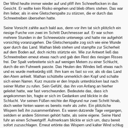
Der Wind heulte immer wieder auf und pfiff ihm Schneeflocken in das
Gesicht. Er wollte kein Risiko eingehen und blieb öfters stehen. Das war
ihm lieber, als in eine Gletscherspalte zu stürzen, die er durch das
Schneetreiben übersehen hatte.
Seine Vorsicht zahlte auch bald aus, denn vor ihm tat sich plötzlich ein
riesige Furche von zwei im Schritt Durchmesser auf. Er war schon
mehrere Stunden in der Schneewüste unterwegs und hatte nie aufgehört
vorsichtig voranzugehen. Die Gletscherspalte zog sich wie eine Wunde
quer durch das Land. Mathan blieb stehen und stampfte zur Sicherheit
auf dem Boden auf, doch nichts stürtzte ein. Wie zur Antwort ließ das
Schneetreiben erneut etwas nach und gab den Rest des riesigen Risses
frei. Der Spalt verbreiterte sich auf wenigen Metern zu einer Schlucht,
durch die ein Fuhrwerk passte. Das Heulen des Windes ließ etwas nach
und es wurde merkwürdig still. Ihm kam es fast so vor, als ob das Land
den Atem anhielt. Mathan schüttelte unmerklich den Kopf und schalte
sich einen Narren. Kurz musste er den Impuls unterdrücken laut nach
seiner Mutter zu rufen. Sein Gefühl, das ihn von Anfang an hierher
geleitet hatte, war fast verschwunden. Bedeutete das, dass ich
angekommen bin, fragte er sich im Gedanken und blickte in die
Schlucht. Vor seinen Füßen reichte der Abgrund nur zwei Schritt hinab,
doch weiter hinten waren es bereits mehr als zehn. Ein plötzliche
Wispern ließ ihn zusammenfahren. Es waren dutzende Tage vergangen,
seitdem er andere Stimmen gehört hatte, als seine eigene. Seine Hand
fuhr an einen Schwertgriff. Aufmerksam blickte er sich um, dazu bereit
sofort zuzuschlagen. Erneut ertönte das Wispern und kalter Wind schlug