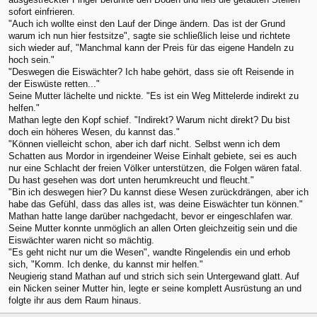
sofort einfrieren.
"Auch ich wollte einst den Lauf der Dinge ändern. Das ist der Grund
warum ich nun hier festsitze", sagte sie schließlich leise und richtete
sich wieder auf, "Manchmal kann der Preis für das eigene Handeln zu
hoch sein."
"Deswegen die Eiswächter? Ich habe gehört, dass sie oft Reisende in
der Eiswüste retten..."
Seine Mutter lächelte und nickte. "Es ist ein Weg Mittelerde indirekt zu
helfen."
Mathan legte den Kopf schief. "Indirekt? Warum nicht direkt? Du bist
doch ein höheres Wesen, du kannst das."
"Können vielleicht schon, aber ich darf nicht. Selbst wenn ich dem
Schatten aus Mordor in irgendeiner Weise Einhalt gebiete, sei es auch
nur eine Schlacht der freien Völker unterstützen, die Folgen wären fatal.
Du hast gesehen was dort unten herumkreucht und fleucht."
"Bin ich deswegen hier? Du kannst diese Wesen zurückdrängen, aber ich
habe das Gefühl, dass das alles ist, was deine Eiswächter tun können."
Mathan hatte lange darüber nachgedacht, bevor er eingeschlafen war.
Seine Mutter konnte unmöglich an allen Orten gleichzeitig sein und die
Eiswächter waren nicht so mächtig.
"Es geht nicht nur um die Wesen", wandte Ringelendis ein und erhob
sich, "Komm. Ich denke, du kannst mir helfen."
Neugierig stand Mathan auf und strich sich sein Untergewand glatt. Auf
ein Nicken seiner Mutter hin, legte er seine komplett Ausrüstung an und
folgte ihr aus dem Raum hinaus.