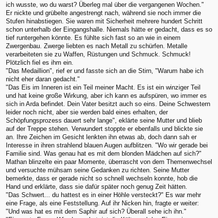
ich wusste, wo du warst? Überleg mal über die vergangenen Wochen."
Er nickte und grübelte angestrengt nach, während sie noch immer die
Stufen hinabstiegen. Sie waren mit Sicherheit mehrere hundert Schritt
schon unterhalb der Eingangshalle. Niemals hätte er gedacht, dass es so
tief runtergehen könnte. Es fühlte sich fast so an wie in einem
Zwergenbau. Zwerge liebten es nach Metall zu schürfen. Metalle
verarbeiteten sie zu Waffen, Rüstungen und Schmuck. Schmuck!
Plötzlich fiel es ihm ein.
"Das Medaillion", rief er und fasste sich an die Stirn, "Warum habe ich
nicht eher daran gedacht."
"Das Eis im Inneren ist ein Teil meiner Macht. Es ist ein winziger Teil
und hat keine große Wirkung, aber ich kann es aufspüren, wo immer es
sich in Arda befindet. Dein Vater besitzt auch so eins. Deine Schwestern
leider noch nicht, aber sie werden bald eines erhalten, der
Schöpfungsprozess dauert sehr lange", eklärte seine Mutter und blieb
auf der Treppe stehen. Verwundert stoppte er ebenfalls und blickte sie
an. Ihre Zeichen im Gesicht lenkten ihn etwas ab, doch dann sah er
Interesse in ihren strahlend blauen Augen aufblitzen. "Wo wir gerade bei
Familie sind. Was genau hat es mit dem blonden Mädchen auf sich?"
Mathan blinzelte ein paar Momente, überrascht von dem Themenwechsel
und versuchte mühsam seine Gedanken zu richten. Seine Mutter
bemerkte, dass er gerade nicht so schnell wechseln konnte, hob die
Hand und erklärte, dass sie dafür später noch genug Zeit hätten.
"Das Schwert... du hattest es in einer Höhle versteckt?" Es war mehr
eine Frage, als eine Feststellung. Auf ihr Nicken hin, fragte er weiter:
"Und was hat es mit dem Saphir auf sich? Überall sehe ich ihn."