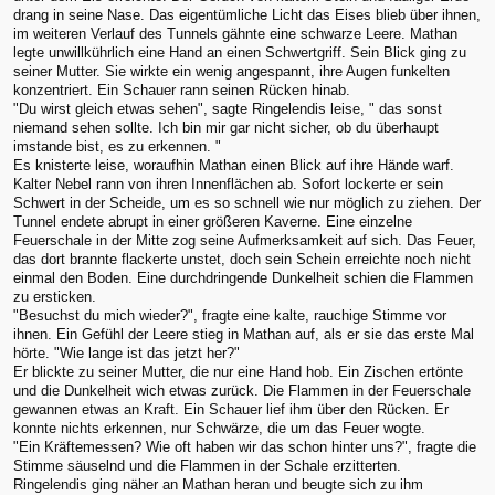
drang in seine Nase. Das eigentümliche Licht das Eises blieb über ihnen,
im weiteren Verlauf des Tunnels gähnte eine schwarze Leere. Mathan
legte unwillkührlich eine Hand an einen Schwertgriff. Sein Blick ging zu
seiner Mutter. Sie wirkte ein wenig angespannt, ihre Augen funkelten
konzentriert. Ein Schauer rann seinen Rücken hinab.
"Du wirst gleich etwas sehen", sagte Ringelendis leise, " das sonst
niemand sehen sollte. Ich bin mir gar nicht sicher, ob du überhaupt
imstande bist, es zu erkennen. "
Es knisterte leise, woraufhin Mathan einen Blick auf ihre Hände warf.
Kalter Nebel rann von ihren Innenflächen ab. Sofort lockerte er sein
Schwert in der Scheide, um es so schnell wie nur möglich zu ziehen. Der
Tunnel endete abrupt in einer größeren Kaverne. Eine einzelne
Feuerschale in der Mitte zog seine Aufmerksamkeit auf sich. Das Feuer,
das dort brannte flackerte unstet, doch sein Schein erreichte noch nicht
einmal den Boden. Eine durchdringende Dunkelheit schien die Flammen
zu ersticken.
"Besuchst du mich wieder?", fragte eine kalte, rauchige Stimme vor
ihnen. Ein Gefühl der Leere stieg in Mathan auf, als er sie das erste Mal
hörte. "Wie lange ist das jetzt her?"
Er blickte zu seiner Mutter, die nur eine Hand hob. Ein Zischen ertönte
und die Dunkelheit wich etwas zurück. Die Flammen in der Feuerschale
gewannen etwas an Kraft. Ein Schauer lief ihm über den Rücken. Er
konnte nichts erkennen, nur Schwärze, die um das Feuer wogte.
"Ein Kräftemessen? Wie oft haben wir das schon hinter uns?", fragte die
Stimme säuselnd und die Flammen in der Schale erzitterten.
Ringelendis ging näher an Mathan heran und beugte sich zu ihm