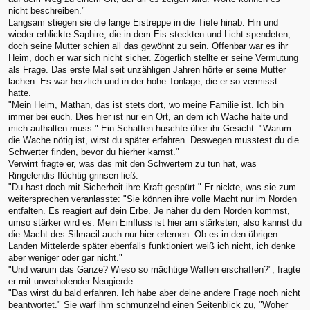
nicht beschreiben."
Langsam stiegen sie die lange Eistreppe in die Tiefe hinab. Hin und
wieder erblickte Saphire, die in dem Eis steckten und Licht spendeten,
doch seine Mutter schien all das gewöhnt zu sein. Offenbar war es ihr
Heim, doch er war sich nicht sicher. Zögerlich stellte er seine Vermutung
als Frage. Das erste Mal seit unzähligen Jahren hörte er seine Mutter
lachen. Es war herzlich und in der hohe Tonlage, die er so vermisst
hatte.
"Mein Heim, Mathan, das ist stets dort, wo meine Familie ist. Ich bin
immer bei euch. Dies hier ist nur ein Ort, an dem ich Wache halte und
mich aufhalten muss." Ein Schatten huschte über ihr Gesicht. "Warum
die Wache nötig ist, wirst du später erfahren. Deswegen musstest du die
Schwerter finden, bevor du hierher kamst."
Verwirrt fragte er, was das mit den Schwertern zu tun hat, was
Ringelendis flüchtig grinsen ließ.
"Du hast doch mit Sicherheit ihre Kraft gespürt." Er nickte, was sie zum
weitersprechen veranlasste: "Sie können ihre volle Macht nur im Norden
entfalten. Es reagiert auf dein Erbe. Je näher du dem Norden kommst,
umso stärker wird es. Mein Einfluss ist hier am stärksten, also kannst du
die Macht des Silmacil auch nur hier erlernen. Ob es in den übrigen
Landen Mittelerde später ebenfalls funktioniert weiß ich nicht, ich denke
aber weniger oder gar nicht."
"Und warum das Ganze? Wieso so mächtige Waffen erschaffen?", fragte
er mit unverholender Neugierde.
"Das wirst du bald erfahren. Ich habe aber deine andere Frage noch nicht
beantwortet." Sie warf ihm schmunzelnd einen Seitenblick zu, "Woher