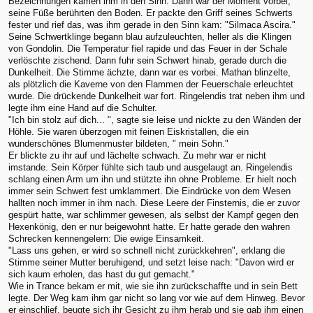
Bezeichnungen kamen ihm in den Sinn. Dann war der Moment vorbei,
seine Füße berührten den Boden. Er packte den Griff seines Schwerts
fester und rief das, was ihm gerade in den Sinn kam: "Silmaca Ascira."
Seine Schwertklinge begann blau aufzuleuchten, heller als die Klingen
von Gondolin. Die Temperatur fiel rapide und das Feuer in der Schale
verlöschte zischend. Dann fuhr sein Schwert hinab, gerade durch die
Dunkelheit. Die Stimme ächzte, dann war es vorbei. Mathan blinzelte,
als plötzlich die Kaverne von den Flammen der Feuerschale erleuchtet
wurde. Die drückende Dunkelheit war fort. Ringelendis trat neben ihm und
legte ihm eine Hand auf die Schulter.
"Ich bin stolz auf dich... ", sagte sie leise und nickte zu den Wänden der
Höhle. Sie waren überzogen mit feinen Eiskristallen, die ein
wunderschönes Blumenmuster bildeten, " mein Sohn."
Er blickte zu ihr auf und lächelte schwach. Zu mehr war er nicht
imstande. Sein Körper fühlte sich taub und ausgelaugt an. Ringelendis
schlang einen Arm um ihn und stützte ihn ohne Probleme. Er hielt noch
immer sein Schwert fest umklammert. Die Eindrücke von dem Wesen
hallten noch immer in ihm nach. Diese Leere der Finsternis, die er zuvor
gespürt hatte, war schlimmer gewesen, als selbst der Kampf gegen den
Hexenkönig, den er nur beigewohnt hatte. Er hatte gerade den wahren
Schrecken kennengelern: Die ewige Einsamkeit.
"Lass uns gehen, er wird so schnell nicht zurückkehren", erklang die
Stimme seiner Mutter beruhigend, und setzt leise nach: "Davon wird er
sich kaum erholen, das hast du gut gemacht."
Wie in Trance bekam er mit, wie sie ihn zurückschaffte und in sein Bett
legte. Der Weg kam ihm gar nicht so lang vor wie auf dem Hinweg. Bevor
er einschlief, beugte sich ihr Gesicht zu ihm herab und sie gab ihm einen