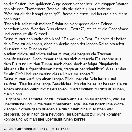
an die Stufen, ihre goldenen Auge waren verloschen. Mit knappen Worten
gab sie den Eiswächtern Befehle, bis sie sich zu ihm umdrehte.
"Was hat dir der Kampf gezeigt?", fragte sie ernst und beugte sich leicht
nach vorn.
"Dass ich selbst mit meiner Erfahrung nicht gegen diese Feinde
bestehen kann. War das Sinn dieses... Tests?", stellte er die Gegenfrage
und verstaute die Silmacil.
Seine Mutter schüttelte den Kopf. "Es war kein Test. Es sollte dir helfen,
dein Erbe zu erkennen, aber ich denke nach der langen Reise brauchst
du zuerst eine Ruhepause."
Mathan nickte und folgte seiner Mutter, die begann die Treppen
hinaufzusteigen. Noch immer schälten sich dutzende Eiswächter aus
dem Eis rund um den Tunnel nach oben, doch er folgte Ringelendis.
Als er zu ihr aufgeschlossen hatte, fragte er nachdenklich:" Was ist das
für ein Ort? Und warum sind diese Uruks so anders?"
Seine Mutter warf ihm einen langen Blick über die Schulter zu und
seufzte. "Das ist eine lange Geschichte. Ich glaube es ist besser, sie zu
einem anderen Zeitpunkt zu erzählen. Zuerst solltest du dich ausruhen,
mein Sohn."
Er grinste und stimmte ihr zu. Immer wenn sie ihn so ansprach, war sie
unerbittliche und würde darauf bestehen, egal wie freundlich ihre Worte
klangen. Schweigsam stiegen sie die Stufen hinauf. Mathan war
gespannt, ob er nach dem heutigen Tag überhaupt zur Ruhe kommen
konnte und wo man hier überhaupt ruhen konnte.
#2
von
Curanthor
am 13 Okt, 2017 15:00