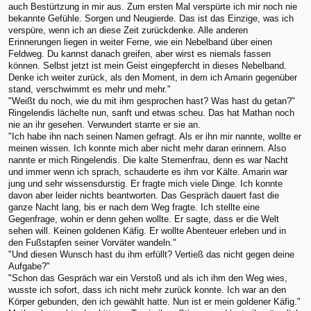
auch Bestürtzung in mir aus. Zum ersten Mal verspürte ich mir noch nie
bekannte Gefühle. Sorgen und Neugierde. Das ist das Einzige, was ich
verspüre, wenn ich an diese Zeit zurückdenke. Alle anderen
Erinnerungen liegen in weiter Ferne, wie ein Nebelband über einen
Feldweg. Du kannst danach greifen, aber wirst es niemals fassen
können. Selbst jetzt ist mein Geist eingepfercht in dieses Nebelband.
Denke ich weiter zurück, als den Moment, in dem ich Amarin gegenüber
stand, verschwimmt es mehr und mehr."
"Weißt du noch, wie du mit ihm gesprochen hast? Was hast du getan?"
Ringelendis lächelte nun, sanft und etwas scheu. Das hat Mathan noch
nie an ihr gesehen. Verwundert starrte er sie an.
"Ich habe ihn nach seinen Namen gefragt. Als er ihn mir nannte, wollte er
meinen wissen. Ich konnte mich aber nicht mehr daran erinnern. Also
nannte er mich Ringelendis. Die kalte Sternenfrau, denn es war Nacht
und immer wenn ich sprach, schauderte es ihm vor Kälte. Amarin war
jung und sehr wissensdurstig. Er fragte mich viele Dinge. Ich konnte
davon aber leider nichts beantworten. Das Gespräch dauert fast die
ganze Nacht lang, bis er nach dem Weg fragte. Ich stellte eine
Gegenfrage, wohin er denn gehen wollte. Er sagte, dass er die Welt
sehen will. Keinen goldenen Käfig. Er wollte Abenteuer erleben und in
den Fußstapfen seiner Vorväter wandeln."
"Und diesen Wunsch hast du ihm erfüllt? Vertieß das nicht gegen deine
Aufgabe?"
"Schon das Gespräch war ein Verstoß und als ich ihm den Weg wies,
wusste ich sofort, dass ich nicht mehr zurück konnte. Ich war an den
Körper gebunden, den ich gewählt hatte. Nun ist er mein goldener Käfig."