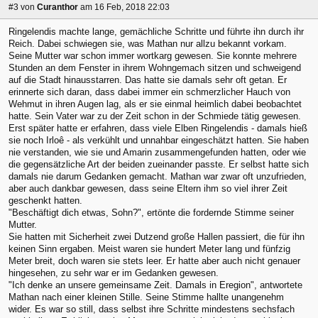
#3
von
Curanthor
am 16 Feb, 2018 22:03
Ringelendis machte lange, gemächliche Schritte und führte ihn durch ihr
Reich. Dabei schwiegen sie, was Mathan nur allzu bekannt vorkam.
Seine Mutter war schon immer wortkarg gewesen. Sie konnte mehrere
Stunden an dem Fenster in ihrem Wohngemach sitzen und schweigend
auf die Stadt hinausstarren. Das hatte sie damals sehr oft getan. Er
erinnerte sich daran, dass dabei immer ein schmerzlicher Hauch von
Wehmut in ihren Augen lag, als er sie einmal heimlich dabei beobachtet
hatte. Sein Vater war zu der Zeit schon in der Schmiede tätig gewesen.
Erst später hatte er erfahren, dass viele Elben Ringelendis - damals hieß
sie noch Irloê - als verkühlt und unnahbar eingeschätzt hatten. Sie haben
nie verstanden, wie sie und Amarin zusammengefunden hatten, oder wie
die gegensätzliche Art der beiden zueinander passte. Er selbst hatte sich
damals nie darum Gedanken gemacht. Mathan war zwar oft unzufrieden,
aber auch dankbar gewesen, dass seine Eltern ihm so viel ihrer Zeit
geschenkt hatten.
"Beschäftigt dich etwas, Sohn?", ertönte die fordernde Stimme seiner
Mutter.
Sie hatten mit Sicherheit zwei Dutzend große Hallen passiert, die für ihn
keinen Sinn ergaben. Meist waren sie hundert Meter lang und fünfzig
Meter breit, doch waren sie stets leer. Er hatte aber auch nicht genauer
hingesehen, zu sehr war er im Gedanken gewesen.
"Ich denke an unsere gemeinsame Zeit. Damals in Eregion", antwortete
Mathan nach einer kleinen Stille. Seine Stimme hallte unangenehm
wider. Es war so still, dass selbst ihre Schritte mindestens sechsfach