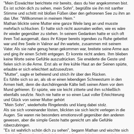
"Mein Eiswächter berichtete mir bereits, dass du hier angekommen bist.
Es ist schön dich zu sehen, mein Sohn", begrüßte sie ihn mit sanfter
Stimme und schritt mit bloßen Füßen über den gefrorenen See zu ihm an
das Ufer. "Willkommen in meinem Heim."
Mathan blickte seine Mutter eine ganze Weile lang an und musste
mehrfach schlucken. Er hatte sich nicht ausmalen wollen, wie es wäre
ihr wieder gegenüber zu stehen. In seinem Gedanken hatte er sich oft
ihren Tod ausgemalt, dass ihr Körper bereits irgendwo zu Ruhe gebettet
war und ihre Seele in Valinor auf ihn wartete, zusammen mit seinem
Vater. Als sie nahe genug heran gekommen war, breitete seine Arme aus
und ging ihr einen Schritt entgegen. Er konnte nicht anders. Ihm blieben
keine Worte seine Gefühle auszudrücken. Sie erwiderte die Geste und
fielen sich in die Arme. Erst als er ihre kühle Haut an der Seinen spürte,
erlaubte er sich erleichtert aufzuseufzen.
"Mutter", sagte er befreiend und strich ihr über den Rücken.
Es fühlte sich so an, als ob er einen lebendigen Schneesturm in den
Armen hielt, denn die durchdringende Kälte ließ seinen Atem vor dem
Mund gefrieren. Er spürte, wie sie leicht zitterte und ihm schließlich
ebenfalls seufzte. Noch nie hatte er so einen Laut voller Erleichterung
und Glück von seiner Mutter gehört
"Mein Sohn", wiederholte Ringelendis und klang dabei stolz.
Als sie sich voneinander lösten, blickten sie sich leicht verlegen in die
Augen. Sie waren nie besonders emotionsvoll gegenüber den anderen
gewesen, aber die simple Geste hatte gereicht um alle Gefühle
rüberzubringen.
"Es ist wahrlich schön dich zu sehen", begann Mathan und wischte sich