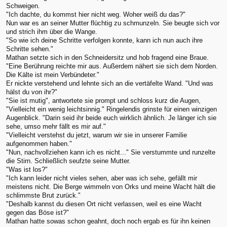
Schweigen.
"Ich dachte, du kommst hier nicht weg. Woher weiß du das?"
Nun war es an seiner Mutter flüchtig zu schmunzeln. Sie beugte sich vor
und strich ihm über die Wange.
"So wie ich deine Schritte verfolgen konnte, kann ich nun auch ihre
Schritte sehen."
Mathan setzte sich in den Schneidersitz und hob fragend eine Braue.
"Eine Berührung reichte mir aus. Außerdem nähert sie sich dem Norden.
Die Kälte ist mein Verbündeter."
Er nickte verstehend und lehnte sich an die vertäfelte Wand. "Und was
hälst du von ihr?"
"Sie ist mutig", antwortete sie prompt und schloss kurz die Augen,
"Vielleicht ein wenig leichtsinnig." Ringelendis grinste für einen winzigen
Augenblick. "Darin seid ihr beide euch wirklich ähnlich. Je länger ich sie
sehe, umso mehr fällt es mir auf."
"Vielleicht verstehst du jetzt, warum wir sie in unserer Familie
aufgenommen haben."
"Nun, nachvollziehen kann ich es nicht..." Sie verstummte und runzelte
die Stirn. Schließlich seufzte seine Mutter.
"Was ist los?"
"Ich kann leider nicht vieles sehen, aber was ich sehe, gefällt mir
meistens nicht. Die Berge wimmeln von Orks und meine Wacht hält die
schlimmste Brut zurück."
"Deshalb kannst du diesen Ort nicht verlassen, weil es eine Wacht
gegen das Böse ist?"
Mathan hatte sowas schon geahnt, doch noch ergab es für ihn keinen