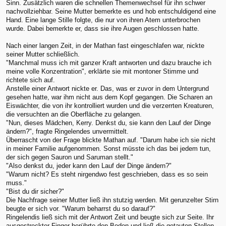
Sinn. Zusätzlich waren die schnellen Themenwechsel für ihn schwer
nachvollziehbar. Seine Mutter bemerkte es und hob entschuldigend eine
Hand. Eine lange Stille folgte, die nur von ihren Atem unterbrochen
wurde. Dabei bemerkte er, dass sie ihre Augen geschlossen hatte.
Nach einer langen Zeit, in der Mathan fast eingeschlafen war, nickte
seiner Mutter schließlich.
"Manchmal muss ich mit ganzer Kraft antworten und dazu brauche ich
meine volle Konzentration", erklärte sie mit montoner Stimme und
richtete sich auf.
Anstelle einer Antwort nickte er. Das, was er zuvor in dem Untergrund
gesehen hatte, war ihm nicht aus dem Kopf gegangen. Die Scharen an
Eiswächter, die von ihr kontrolliert wurden und die verzerrten Kreaturen,
die versuchten an die Oberfläche zu gelangen.
"Nun, dieses Mädchen, Kerry. Denkst du, sie kann den Lauf der Dinge
ändern?", fragte Ringelendes unvermittelt.
Überrascht von der Frage blickte Mathan auf. "Darum habe ich sie nicht
in meiner Familie aufgenommen. Sonst müsste ich das bei jedem tun,
der sich gegen Sauron und Saruman stellt."
"Also denkst du, jeder kann den Lauf der Dinge ändern?"
"Warum nicht? Es steht nirgendwo fest geschrieben, dass es so sein
muss."
"Bist du dir sicher?"
Die Nachfrage seiner Mutter ließ ihn stutzig werden. Mit gerunzelter Stirn
beugte er sich vor. "Warum beharrst du so darauf?"
Ringelendis ließ sich mit der Antwort Zeit und beugte sich zur Seite. Ihr
ausgestreckter Finger berührte den Boden und ließ die getauten Stellen