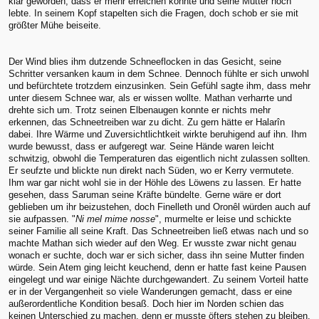
klar geworden, dass er mehr erreichen konnte und seine Mutter noch
lebte. In seinem Kopf stapelten sich die Fragen, doch schob er sie mit
größter Mühe beiseite.
Der Wind blies ihm dutzende Schneeflocken in das Gesicht, seine
Schritter versanken kaum in dem Schnee. Dennoch fühlte er sich unwohl
und befürchtete trotzdem einzusinken. Sein Gefühl sagte ihm, dass mehr
unter diesem Schnee war, als er wissen wollte. Mathan verharrte und
drehte sich um. Trotz seinen Elbenaugen konnte er nichts mehr
erkennen, das Schneetreiben war zu dicht. Zu gern hätte er Halarîn
dabei. Ihre Wärme und Zuversichtlichtkeit wirkte beruhigend auf ihn. Ihm
wurde bewusst, dass er aufgeregt war. Seine Hände waren leicht
schwitzig, obwohl die Temperaturen das eigentlich nicht zulassen sollten.
Er seufzte und blickte nun direkt nach Süden, wo er Kerry vermutete.
Ihm war gar nicht wohl sie in der Höhle des Löwens zu lassen. Er hatte
gesehen, dass Saruman seine Kräfte bündelte. Gerne wäre er dort
geblieben um ihr beizustehen, doch Finelleth und Oronêl würden auch auf
sie aufpassen. "
Ni mel mime nosse
", murmelte er leise und schickte
seiner Familie all seine Kraft. Das Schneetreiben ließ etwas nach und so
machte Mathan sich wieder auf den Weg. Er wusste zwar nicht genau
wonach er suchte, doch war er sich sicher, dass ihn seine Mutter finden
würde. Sein Atem ging leicht keuchend, denn er hatte fast keine Pausen
eingelegt und war einige Nächte durchgewandert. Zu seinem Vorteil hatte
er in der Vergangenheit so viele Wanderungen gemacht, dass er eine
außerordentliche Kondition besaß. Doch hier im Norden schien das
keinen Unterschied zu machen, denn er musste öfters stehen zu bleiben.