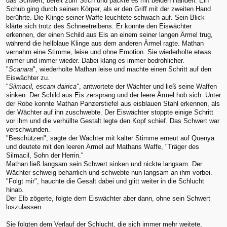
das Schwert, bereit zum Stich und packte es mit beiden Händen. Ein
Schub ging durch seinen Körper, als er den Griff mit der zweiten Hand
berührte. Die Klinge seiner Waffe leuchtete schwach auf. Sein Blick
klärte sich trotz des Schneetreibens. Er konnte den Eiswächter
erkennen, der einen Schild aus Eis an einem seiner langen Ärmel trug,
während die hellblaue Klinge aus dem anderen Ärmel ragte. Mathan
vernahm eine Stimme, leise und ohne Emotion. Sie wiederholte etwas
immer und immer wieder. Dabei klang es immer bedrohlicher.
"
Scanara
", wiederholte Mathan leise und machte einen Schritt auf den
Eiswächter zu.
"
Silmacil, escani dairica"
, antwortete der Wächter und ließ seine Waffen
sinken. Der Schild aus Eis zersprang und der leere Ärmel hob sich. Unter
der Robe konnte Mathan Panzerstiefel aus eisblauen Stahl erkennen, als
der Wächter auf ihn zuschwebte. Der Eiswächter stoppte einige Schritt
vor ihm und die verhüllte Gestalt legte den Kopf schief. Das Schwert war
verschwunden.
"Beschützen", sagte der Wächter mit kalter Stimme erneut auf Quenya
und deutete mit den leeren Ärmel auf Mathans Waffe, "Träger des
Silmacil, Sohn der Herrin."
Mathan ließ langsam sein Schwert sinken und nickte langsam. Der
Wächter schweig beharrlich und schwebte nun langsam an ihm vorbei.
"Folgt mir", hauchte die Gesalt dabei und glitt weiter in die Schlucht
hinab.
Der Elb zögerte, folgte dem Eiswächter aber dann, ohne sein Schwert
loszulassen.
Sie folgten dem Verlauf der Schlucht, die sich immer mehr weitete,