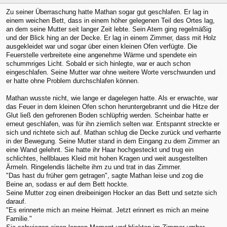
Zu seiner Überraschung hatte Mathan sogar gut geschlafen. Er lag in
einem weichen Bett, dass in einem höher gelegenen Teil des Ortes lag,
an dem seine Mutter seit langer Zeit lebte. Sein Atem ging regelmäßig
und der Blick hing an der Decke. Er lag in einem Zimmer, dass mit Holz
ausgekleidet war und sogar über einen kleinen Ofen verfügte. Die
Feuerstelle verbreitete eine angenehme Wärme und spendete ein
schummriges Licht. Sobald er sich hinlegte, war er auch schon
eingeschlafen. Seine Mutter war ohne weitere Worte verschwunden und
er hatte ohne Problem durchschlafen können.
Mathan wusste nicht, wie lange er dagelegen hatte. Als er erwachte, war
das Feuer in dem kleinen Ofen schon heruntergebrannt und die Hitze der
Glut ließ den gefrorenen Boden schlüpfrig werden. Scheinbar hatte er
erneut geschlafen, was für ihn ziemlich selten war. Entspannt streckte er
sich und richtete sich auf. Mathan schlug die Decke zurück und verharrte
in der Bewegung. Seine Mutter stand in dem Eingang zu dem Zimmer an
eine Wand gelehnt. Sie hatte ihr Haar hochgesteckt und trug ein
schlichtes, hellblaues Kleid mit hohen Kragen und weit ausgestellten
Ärmeln. Ringelendis lächelte ihm zu und trat in das Zimmer.
"Das hast du früher gern getragen", sagte Mathan leise und zog die
Beine an, sodass er auf dem Bett hockte.
Seine Mutter zog einen dreibeinigen Hocker an das Bett und setzte sich
darauf.
"Es erinnerte mich an meine Heimat. Jetzt erinnert es mich an meine
Familie."