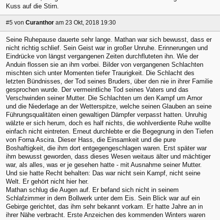
Kuss auf die Stirn.
#5
von
Curanthor
am 23 Okt, 2018 19:30
Seine Ruhepause dauerte sehr lange. Mathan war sich bewusst, dass er
nicht richtig schlief. Sein Geist war in großer Unruhe. Erinnerungen und
Eindrücke von längst vergangenen Zeiten durchfluteten ihn. Wie der
Anduin flossen sie an ihm vorbei. Bilder von vergangenen Schlachten
mischten sich unter Momenten tiefer Traurigkeit. Die Schlacht des
letzten Bündnisses, der Tod seines Bruders, über den nie in ihrer Familie
gesprochen wurde. Der vermeintliche Tod seines Vaters und das
Verschwinden seiner Mutter. Die Schlachten um den Kampf um Arnor
und die Niederlage an der Wetterspitze, welche seinen Glauben an seine
Führungsqualitäten einen gewaltigen Dämpfer verpasst hatten. Unruhig
wälzte er sich herum, doch es half nichts, die wohlverdiente Ruhe wollte
einfach nicht eintreten. Erneut durchlebte er die Begegnung in den Tiefen
von Forna Ascira. Dieser Hass, die Einsamkeit und die pure
Boshaftigkeit, die ihm dort entgegengeschlagen waren. Erst später war
ihm bewusst geworden, dass dieses Wesen weitaus älter und mächtiger
war, als alles, was er je gesehen hatte - mit Ausnahme seiner Mutter.
Und sie hatte Recht behalten: Das war nicht sein Kampf, nicht seine
Welt. Er gehört nicht hier her.
Mathan schlug die Augen auf. Er befand sich nicht in seinem
Schlafzimmer in dem Bollwerk unter dem Eis. Sein Blick war auf ein
Gebirge gerichtet, das ihm sehr bekannt vorkam. Er hatte Jahre an in
ihrer Nähe verbracht. Erste Anzeichen des kommenden Winters waren