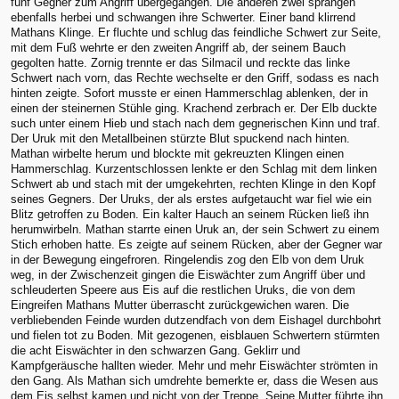
fünf Gegner zum Angriff übergegangen. Die anderen zwei sprangen
ebenfalls herbei und schwangen ihre Schwerter. Einer band klirrend
Mathans Klinge. Er fluchte und schlug das feindliche Schwert zur Seite,
mit dem Fuß wehrte er den zweiten Angriff ab, der seinem Bauch
gegolten hatte. Zornig trennte er das Silmacil und reckte das linke
Schwert nach vorn, das Rechte wechselte er den Griff, sodass es nach
hinten zeigte. Sofort musste er einen Hammerschlag ablenken, der in
einen der steinernen Stühle ging. Krachend zerbrach er. Der Elb duckte
such unter einem Hieb und stach nach dem gegnerischen Kinn und traf.
Der Uruk mit den Metallbeinen stürzte Blut spuckend nach hinten.
Mathan wirbelte herum und blockte mit gekreuzten Klingen einen
Hammerschlag. Kurzentschlossen lenkte er den Schlag mit dem linken
Schwert ab und stach mit der umgekehrten, rechten Klinge in den Kopf
seines Gegners. Der Uruks, der als erstes aufgetaucht war fiel wie ein
Blitz getroffen zu Boden. Ein kalter Hauch an seinem Rücken ließ ihn
herumwirbeln. Mathan starrte einen Uruk an, der sein Schwert zu einem
Stich erhoben hatte. Es zeigte auf seinem Rücken, aber der Gegner war
in der Bewegung eingefroren. Ringelendis zog den Elb von dem Uruk
weg, in der Zwischenzeit gingen die Eiswächter zum Angriff über und
schleuderten Speere aus Eis auf die restlichen Uruks, die von dem
Eingreifen Mathans Mutter überrascht zurückgewichen waren. Die
verbliebenden Feinde wurden dutzendfach von dem Eishagel durchbohrt
und fielen tot zu Boden. Mit gezogenen, eisblauen Schwertern stürmten
die acht Eiswächter in den schwarzen Gang. Geklirr und
Kampfgeräusche hallten wieder. Mehr und mehr Eiswächter strömten in
den Gang. Als Mathan sich umdrehte bemerkte er, dass die Wesen aus
dem Eis selbst kamen und nicht von der Treppe. Seine Mutter führte ihn