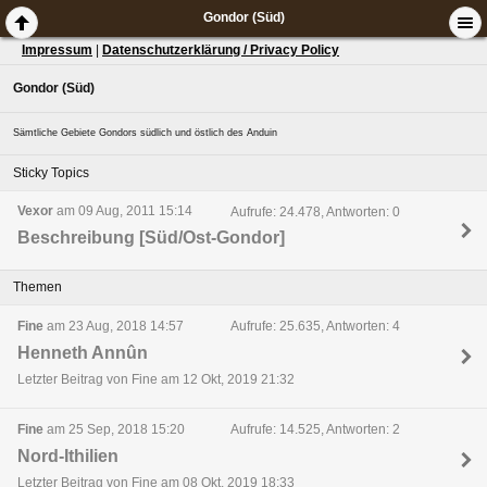
Gondor (Süd)
Impressum
|
Datenschutzerklärung / Privacy Policy
Gondor (Süd)
Sämtliche Gebiete Gondors südlich und östlich des Anduin
Sticky Topics
Vexor
am 09 Aug, 2011 15:14
Aufrufe: 24.478, Antworten: 0
Beschreibung [Süd/Ost-Gondor]
Themen
Fine
am 23 Aug, 2018 14:57
Aufrufe: 25.635, Antworten: 4
Henneth Annûn
Letzter Beitrag von Fine am 12 Okt, 2019 21:32
Fine
am 25 Sep, 2018 15:20
Aufrufe: 14.525, Antworten: 2
Nord-Ithilien
Letzter Beitrag von Fine am 08 Okt, 2019 18:33