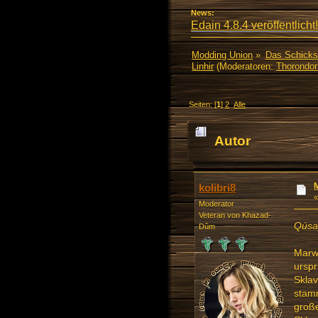
News:
Edain 4.8.4 veröffentlicht!
Modding Union
»
Das Schicks
Linhir
(Moderatoren:
Thorondor
Seiten: [
1
]
2
Alle
Autor
kolibri8
Moderator
Veteran von Khazad-
Qúsa
Dûm
Marw
urspr
Sklav
stamm
große