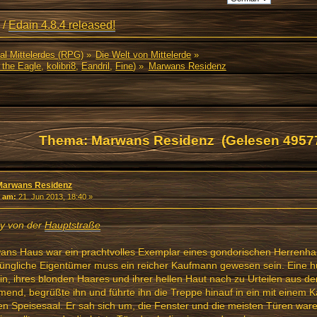
/
Edain 4.8.4 released!
al Mittelerdes (RPG)
»
Die Welt von Mittelerde
»
 the Eagle
,
kolibri8
,
Eandril
,
Fine
) »
Marwans Residenz
Thema: Marwans Residenz (Gelesen 49577
Marwans Residenz
«
am:
21. Jun 2013, 18:40 »
y von der
Hauptstraße
ans Haus war ein prachtvolles Exemplar eines gondorischen Herrenha
üngliche Eigentümer muss ein reicher Kaufmann gewesen sein. Eine h
in, ihres blonden Haares und ihrer hellen Haut nach zu Urteilen aus 
end, begrüßte ihn und führte ihn die Treppe hinauf in ein mit einem 
n Speisesaal. Er sah sich um, die Fenster und die meisten Türen war