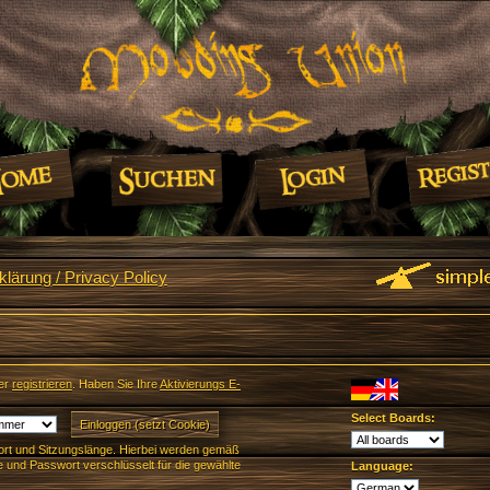
lärung / Privacy Policy
er
registrieren
. Haben Sie Ihre
Aktivierungs E-
Select Boards:
rt und Sitzungslänge. Hierbei werden gemäß
und Passwort verschlüsselt für die gewählte
Language: