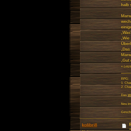
halb 
Marwa
wech
eini
„Was
„Wie 
Über
„Das 
Marw
„Gut 
«
Letzt
RPG:
1. Cha
2. Cha
Das
Wi
Neu im
Geschi
kolibri8