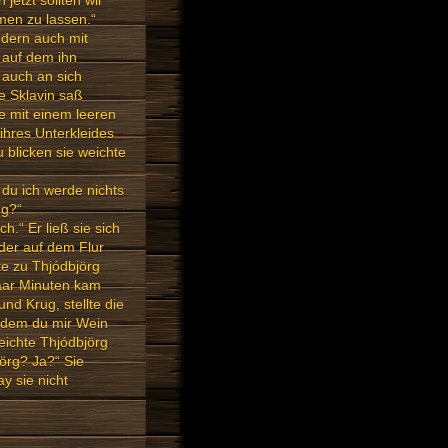
etzt sollten wir
en zu lassen.“
ndern auch mit
 auf dem ihn
 auch an sich
ie Sklavin saß
te mit einem leeren
ihres Unterkleides
 blicken sie weichte
 du ich werde nichts
ng?“
.“ Er ließ sie sich
 der auf dem Flur
kte zu Thjódbjörg
paar Minuten kam
d Krug, stellte die
chdem du mir Wein
reichte Thjódbjörg
örg? Ja?“ Sie
y sie nicht