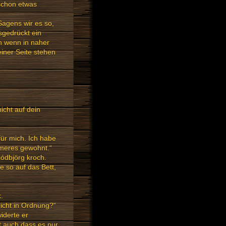
schon etwas
 Sagens wir es so,
sgedrückt ein
ch wenn in naher
einer Seite stehen
nicht auf dein
für mich. Ich habe
mmeres gewohnt.“
jódbjörg kroch.
e so auf das Bett,
.
nicht in Ordnung?“
iderte er
t auch dass es nur