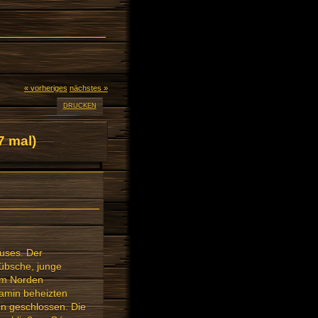
« vorheriges
nächstes »
DRUCKEN
 mal)
uses. Der
übsche, junge
dem Norden
Kamin beheizten
en geschlossen. Die