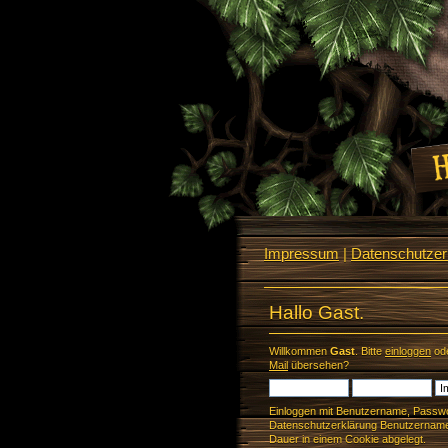
Impressum
|
Datenschutzerk
Hallo Gast.
Willkommen
Gast
. Bitte
einloggen
od
Mail
übersehen?
Einloggen mit Benutzername, Passwo
Datenschutzerklärung Benutzername 
Dauer in einem Cookie abgelegt.