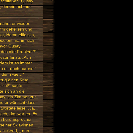
, schließen. Qúsay
, der einfach nur
 nahm er wieder
 ihm geheißen und
ot, Hammelfleisch,
bedient, nahm sich
Bevor Qúsay
das alte Problem?“
ieser hinzu. „Ach
rdem ist es immer
 dir doch nur ein.“
Nun denn wie…“
trug einen Krug
icht!“ sagte
te sich an die
say, ein Zimmer zur
Und er wünscht dass
twortete leise: „Ja,
Doch, das war es. Es
ch herumsprechen
 seiner Sklavinnen
 nickend, „ nun