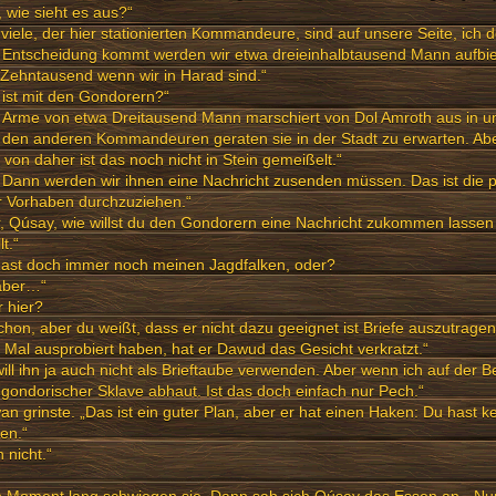
 wie sieht es aus?“
viele, der hier stationierten Kommandeure, sind auf unsere Seite, ich
r Entscheidung kommt werden wir etwa dreieinhalbtausend Mann aufbi
Zehntausend wenn wir in Harad sind.“
ist mit den Gondorern?“
 Arme von etwa Dreitausend Mann marschiert von Dol Amroth aus in un
den anderen Kommandeuren geraten sie in der Stadt zu erwarten. Abe
 von daher ist das noch nicht in Stein gemeißelt.“
 Dann werden wir ihnen eine Nachricht zusenden müssen. Das ist die 
r Vorhaben durchzuziehen.“
, Qúsay, wie willst du den Gondorern eine Nachricht zukommen lassen
lt.“
hast doch immer noch meinen Jagdfalken, oder?
 aber…“
r hier?
chon, aber du weißt, dass er nicht dazu geeignet ist Briefe auszutragen.
e Mal ausprobiert haben, hat er Dawud das Gesicht verkratzt.“
will ihn ja auch nicht als Brieftaube verwenden. Aber wenn ich auf der B
gondorischer Sklave abhaut. Ist das doch einfach nur Pech.“
n grinste. „Das ist ein guter Plan, aber er hat einen Haken: Du hast 
en.“
 nicht.“