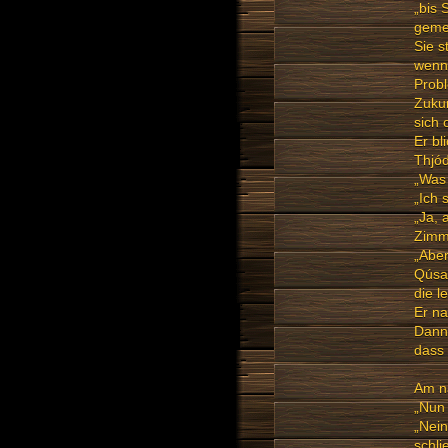
„bis 
geme
Sie s
wenn 
Probl
Zukun
sich 
Er bl
Thjód
„Was 
„Ich 
„Ja, 
Zimm
„Aber
Qúsay
die l
Er na
Dann 
dass 
Am n
„Nun 
„Nein
schli