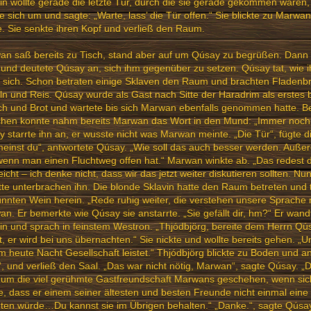
in wollte gerade die letzte Tür, durch die sie gerade gekommen waren
e sich um und sagte: „Warte, lass’ die Tür offen.“ Sie blickte zu Marwan
e. Sie senkte ihren Kopf und verließ den Raum.
an saß bereits zu Tisch, stand aber auf um Qúsay zu begrüßen. Dann
 und deutete Qúsay an, sich ihm gegenüber zu setzen. Qúsay tat, wie
 sich. Schon betraten einige Sklaven den Raum und brachten Fladenbr
ln und Reis. Qúsay wurde als Gast nach Sitte der Haradrim als erstes 
ch und Brot und wartete bis sich Marwan ebenfalls genommen hatte. 
chen konnte nahm bereits Marwan das Wort in den Mund: „Immer noch 
 starrte ihn an, er wusste nicht was Marwan meinte. „Die Tür“, fügte d
einst du“, antwortete Qúsay. „Wie soll das auch besser werden. Auße
wenn man einen Fluchtweg offen hat.“ Marwan winkte ab. „Das redest du
leicht – ich denke nicht, dass wir das jetzt weiter diskutieren sollten. 
tte unterbrachen ihn. Die blonde Sklavin hatte den Raum betreten und 
nnten Wein herein. „Rede ruhig weiter, die verstehen unsere Sprache n
n. Er bemerkte wie Qúsay sie anstarrte. „Sie gefällt dir, hm?“ Er wand
in und sprach in feinstem Westron. „Thjódbjörg, bereite dem Herrn Qú
, er wird bei uns übernachten.“ Sie nickte und wollte bereits gehen. „
hm heute Nacht Gesellschaft leistet.“ Thjódbjörg blickte zu Boden und an
“, und verließ den Saal. „Das war nicht nötig, Marwan“, sagte Qúsay. „
 um die viel gerühmte Gastfreundschaft Marwans geschehen, wenn si
, dass er einem seiner ältesten und besten Freunde nicht einmal eine
ten würde…Du kannst sie im Übrigen behalten.“ „Danke.“, sagte Qúsay