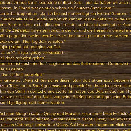
Saurons Armee kam“, beendete er ihren Satz, „nun da haben wir auch 
insam. In Harad war es auch schön bis Saurons Armee kam.“
tarrte ihn fragend an. „Ja, ich bin nicht unbedingt ein Freund Saurons.
Sauron alle seine Feinde persönlich kennen würde, hätte ich milde au
em. Aber er kennt nicht alle seine Feinde, und das ist auch gut so. Au
ft die Zeit gekommen sein wird, in der ich und die Haradrim die auf m
offen gegen ihn stellen werden. Aber das muss gut vorbereitet werden.“
ickte sie an. „Nun leg dich schlafen.“
björg stand auf und ging zur Tür.
ist los?“, fragte Qúsay verwundert.
soll doch schlafen gehen“
aber hier ist doch ein Bett“, sagte er auf das Bett deutend, „Du brachst 
er zu gehen.“
 das ist doch euer Bett.“
 winkte ab. „Nein ich bin sicher dieser Stuhl dort ist genauso bequem 
etzen Tage nur im Sattel gesessen und geschlafen, damit bin ich schli
hm den Stuhl in der Ecke und stellte ihn neben das Bett, in das nun Th
setzte er sich auf den Stuhl, zog seine Stiefel aus und legte seine Bein
sie Thjódbjörg nicht stören würden.
ächsten Morgen saßen Qúsay und Marwan zusammen beim Frühstück
es war recht still in deinem Zimmer gestern Nacht, Qúsay. War etwas 
 alles in Ordnung!“ antwortete Qúsay. Auf Marwans fragenden Blick erw
eßlich: „Du weißt für den Beischlaf braucht es immer Zwei, und du weiß