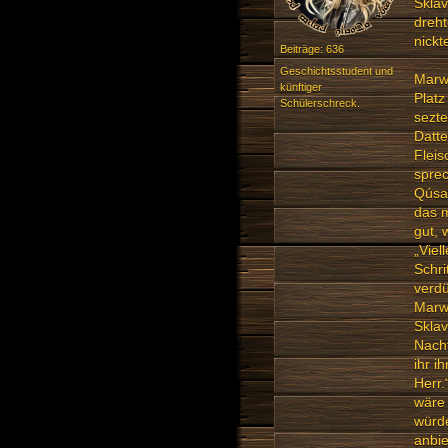
Sklav
dreht
nickt
Beiträge: 636
Geschichtsstudent und
Marw
künftiger
Platz
Schülerschreck.
sezte
Datte
Fleis
spre
Qúsay
das m
gut, 
„Viel
Schri
verdü
Marwa
Sklav
Nacht
ihr i
Herr.
wäre
würde
anbie