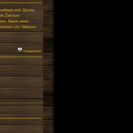
tschied sich Qúsay
 ein Zimmer
ren. Nach einer
ekommen um Sklaven
Gespeichert