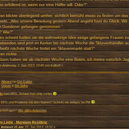
so erfüllend ist, wenn nur eine Hälfte will. Oder?“
n blickte überlegend umher, sichtlich bemüht etwas zu finden um da
seln. „Was unsere Beredung gestern Abend angeht hast du Glück. Wir
ge Gondorer gefangen genommen.“
? Wie?“
es scheint hatten sie die wahnwitzige Idee einige gefangene Frauen zu
lebenden sind jetzt im Kerker bis nächste Woche die Sklavenhändler
heißt nächste Woche findet ein Sklavenmarkt statt?“
an nickte.
dann haben wir ab nächster Woche eine Boten, ich meine natürlich Jag
e Änderung: 2. Sep 2013, 13:45 von kolibri8
»
r
Alfward
bei
Dol Guldur
.
r
Qúsay
in
Aín Sefra
.
ki
zum RPG. Schaut mal ruhig vorbei
.
 RPG und Probleme mit dem Namen? Schickt mir einfach 'ne PM
.
chtsfragen?
Hier gibt's Antworten
.
Re:Linhir - Marwans Residenz
«
Antwort #1 am:
21. Jun 2013, 18:52 »