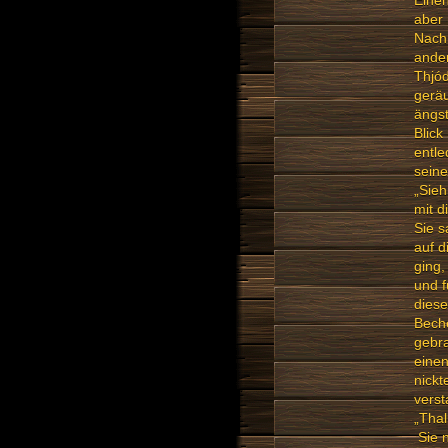
Einen
aber
Nach 
ande
Thjód
geräu
ängst
Blick
entle
seine
„Sieh
mit d
Sie s
auf d
ging,
und f
diese
Beche
gebra
einen
nickt
verst
„Thal
Sie n