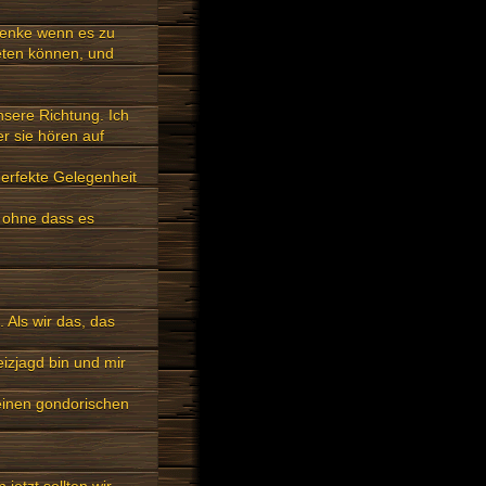
 denke wenn es zu
eten können, und
sere Richtung. Ich
r sie hören auf
perfekte Gelegenheit
 ohne dass es
 Als wir das, das
eizjagd bin und mir
keinen gondorischen