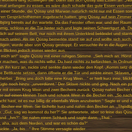
 Moment lang schwiegen sie. Dann sah sich Qúsay das Essen an. „Nun j
 mal anfangen zu essen, es wäre doch schade das gute Essen verkomm
einer Stunde, die Qúsay und Marwan natürlich nicht nur mit Essen so
ren Gesprächsthemen zugebracht hatten, ging Qúsay auf sein Zimmer
björg bereits auf ihn wartete. Da das Fenster offen war, und der Raum
mig, schloss er die Tür hinter sich und legte seinen Schwertgurt ab. D
lich auf seinem Bett, nur noch mit ihrem Unterkleid bekleidet und starr
 nach unten. Als sie Qúsay bemerkte stand sie auf und wollte sich auch 
digen, wurde aber von Qúsay gestoppt. Er versuchte ihr in die Augen zu
n Blicken jedoch immer wieder aus.
 mich an!“ sagte Qúsay mit einer ruhigen Stimme. „Sieh mich an. Hörst
ir machen, was du nichts willst. Du hast nichts zu befürchten. In Ordnu
ah ihn kurz an, nickte und senkte dann wieder den Kopf. „Komm setz dich
ie Bettkante setzen, dann öffnete er die Tür und winkte einen Sklaven,
 herbei. „Bring uns doch bitte eine Krug Wein…“ er hielt kurz inne, blic
ügte noch hinzu: „unverdünnt.“ Der Sklave nickte und ging. Nach ein 
r mit einem Krug Wein und zwei Bechern zurück. Qúsay nahm Becher un
r auf einen kleinen Tisch und schank Wein in die Becher ein. „So na
cht hast, ist es nur billig dir ebenfalls Wein anzubieten.“ Sagte er und 
 Becher mir Wein. Sie lächelte kurz und nahm den Becher an. „Thjódbj
e. „Gut, sag wo kommst du her?“ Sie antwortete, aber so leise das Qúsa
and. „hm?“ Sie nahm einen Schluck und sagte dann, „Thal.“
, aha, aus dem Norden, und war es schön da?“
ickte. „Ja, bis…“ Ihre Stimme versagte wieder.