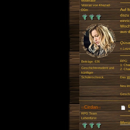
Moderator
Veteran von Khazad-
Auf M
Dûm
dazu 
einri
Woch
aus d
Qúsa
«
Letzt
RPG:
Beiträge: 636
1. Cha
Geschichtsstudent und
2. Cha
künftiger
Schülerschreck.
Das
Wi
Neu im
Geschi
--Cirdan--
RPG Team
Lehenfürst
Meri