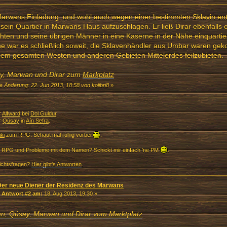
arwans Einladung, und wohl auch wegen einer bestimmten Sklavin en
sein Quartier in Marwans Haus aufzuschlagen. Er ließ Dirar ebenfalls
chten und seine übrigen Männer in eine Kaserne in der Nähe einquartie
e war es schließlich soweit, die Sklavenhändler aus Umbar waren g
em gesamten Westen und anderen Gebieten Mittelerdes feilzubieten.
y, Marwan und Dirar zum
Markplatz
e Änderung: 22. Jun 2013, 18:58 von kolibri8
»
r
Alfward
bei
Dol Guldur
.
r
Qúsay
in
Aín Sefra
.
ki
zum RPG. Schaut mal ruhig vorbei
.
 RPG und Probleme mit dem Namen? Schickt mir einfach 'ne PM
.
chtsfragen?
Hier gibt's Antworten
.
Der neue Diener der Residenz des Marwans
«
Antwort #2 am:
18. Aug 2013, 19:30 »
an, Qúsay, Marwan und Dirar vom Marktplatz