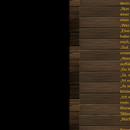
denn,
„Nun 
eine
etwa 
„Was 
„Eine
habe 
mich,
„Gut.
unse
„Aber
auffäl
„Du 
„Ja,
„Ist e
„Ja s
letzt
„Ich 
mein 
Marwa
Sklav
„Noch