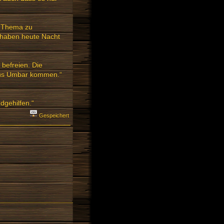
s Thema zu
 haben heute Nacht
 befreien. Die
 aus Umbar kommen.“
dgehilfen.“
Gespeichert