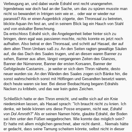
Verbeugung an, und dabei wurde Edrahil erst recht unangenehm.
Irgendetwas war doch faul an der Sache, um das zu spüren musste man
nicht so bewandert in Intrigen sein wie er... oder war er wieder nur
paranoid? Als er einen Augenblick zögerte, den Thronsaal zu betreten,
blickte Aquan ihn fest an, und in seinem Blick lag ein Hauch von Stahl
und von eiskalter Berechnung.
Da entschloss Edrahil sich, die Angelegenheit lieber hinter sich zu
bringen, denn egal was passieren mochte, nichts konnte es jetzt noch
aufhalten. Also betrat er den Thronsaal, und schritt auf Hasael, der auf
dem alten Thron Umbars saß zu. An den Seiten ragten gewaltige Säulen
auf, die das Dach des Saales trugen, und an diesen waren Banner zu
sehen, Banner aus alten, längst vergangenen Zeiten des Glanzes,
Banner der Númenorer, Banner der ersten Korsaren, Banner der
Gefolgsleute Castamirs... je weiter er sich dem Thron näherte, desto
neuer wurden sie. An den Wänden des Saales zogen sich Bänke hin, die
sonst wahrscheinlich sonst mit Höflingen und Gesandten besetzt waren,
doch heute waren sie leer. Bei dieser Beobachtung begann Edrahils
Nacken zu kribbeln, und das war kein gutes Zeichen.
Schließlich hatte er den Thron erreicht, und wollte sich auf ein Knie
niedersinken lassen, als Hasael sprach: "Ich braucht nicht zu knien. Ich
denke, wir beide können uns diese Posse ersparen, nicht war,
Edrahil
von Dol Amroth
?" Als er seinen Namen hörte, glaubte Edrahil, der Boden
sei ihm unter den Füßen weggebrochen. Wie konnte das möglich sein?
Er hatte mit allem möglichen gerechnet, aber nicht damit... Niemals hätte
er gedacht, dass seine Tarnung scheitern könnte, selbst nicht in dieser