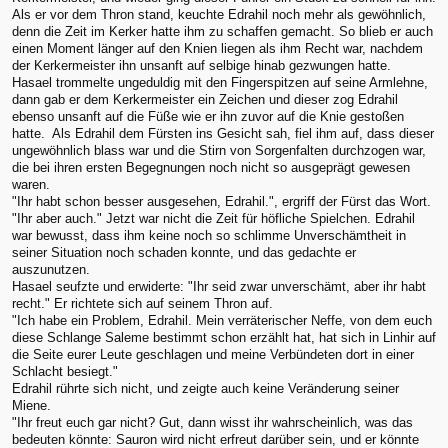
Als er vor dem Thron stand, keuchte Edrahil noch mehr als gewöhnlich,
denn die Zeit im Kerker hatte ihm zu schaffen gemacht. So blieb er auch
einen Moment länger auf den Knien liegen als ihm Recht war, nachdem
der Kerkermeister ihn unsanft auf selbige hinab gezwungen hatte.
Hasael trommelte ungeduldig mit den Fingerspitzen auf seine Armlehne,
dann gab er dem Kerkermeister ein Zeichen und dieser zog Edrahil
ebenso unsanft auf die Füße wie er ihn zuvor auf die Knie gestoßen
hatte. Als Edrahil dem Fürsten ins Gesicht sah, fiel ihm auf, dass dieser
ungewöhnlich blass war und die Stirn von Sorgenfalten durchzogen war,
die bei ihren ersten Begegnungen noch nicht so ausgeprägt gewesen
waren.
"Ihr habt schon besser ausgesehen, Edrahil.", ergriff der Fürst das Wort.
"Ihr aber auch." Jetzt war nicht die Zeit für höfliche Spielchen. Edrahil
war bewusst, dass ihm keine noch so schlimme Unverschämtheit in
seiner Situation noch schaden konnte, und das gedachte er
auszunutzen.
Hasael seufzte und erwiderte: "Ihr seid zwar unverschämt, aber ihr habt
recht." Er richtete sich auf seinem Thron auf.
"Ich habe ein Problem, Edrahil. Mein verräterischer Neffe, von dem euch
diese Schlange Saleme bestimmt schon erzählt hat, hat sich in Linhir auf
die Seite eurer Leute geschlagen und meine Verbündeten dort in einer
Schlacht besiegt."
Edrahil rührte sich nicht, und zeigte auch keine Veränderung seiner
Miene.
"Ihr freut euch gar nicht? Gut, dann wisst ihr wahrscheinlich, was das
bedeuten könnte: Sauron wird nicht erfreut darüber sein, und er könnte