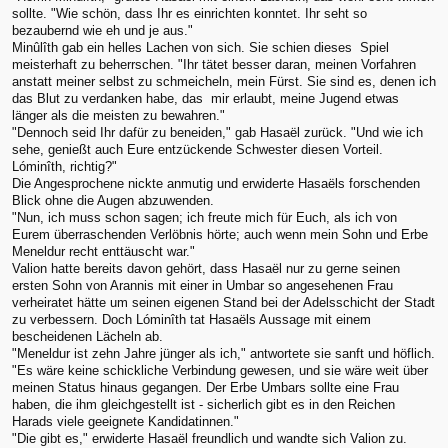
sollte. "Wie schön, dass Ihr es einrichten konntet. Ihr seht so
bezaubernd wie eh und je aus."
Minûlîth gab ein helles Lachen von sich. Sie schien dieses Spiel
meisterhaft zu beherrschen. "Ihr tätet besser daran, meinen Vorfahren
anstatt meiner selbst zu schmeicheln, mein Fürst. Sie sind es, denen ich
das Blut zu verdanken habe, das mir erlaubt, meine Jugend etwas
länger als die meisten zu bewahren."
"Dennoch seid Ihr dafür zu beneiden," gab Hasaël zurück. "Und wie ich
sehe, genießt auch Eure entzückende Schwester diesen Vorteil.
Lóminîth, richtig?"
Die Angesprochene nickte anmutig und erwiderte Hasaëls forschenden
Blick ohne die Augen abzuwenden.
"Nun, ich muss schon sagen; ich freute mich für Euch, als ich von
Eurem überraschenden Verlöbnis hörte; auch wenn mein Sohn und Erbe
Meneldur recht enttäuscht war."
Valion hatte bereits davon gehört, dass Hasaël nur zu gerne seinen
ersten Sohn von Arannis mit einer in Umbar so angesehenen Frau
verheiratet hätte um seinen eigenen Stand bei der Adelsschicht der Stadt
zu verbessern. Doch Lóminîth tat Hasaëls Aussage mit einem
bescheidenen Lächeln ab.
"Meneldur ist zehn Jahre jünger als ich," antwortete sie sanft und höflich.
"Es wäre keine schickliche Verbindung gewesen, und sie wäre weit über
meinen Status hinaus gegangen. Der Erbe Umbars sollte eine Frau
haben, die ihm gleichgestellt ist - sicherlich gibt es in den Reichen
Harads viele geeignete Kandidatinnen."
"Die gibt es," erwiderte Hasaël freundlich und wandte sich Valion zu.