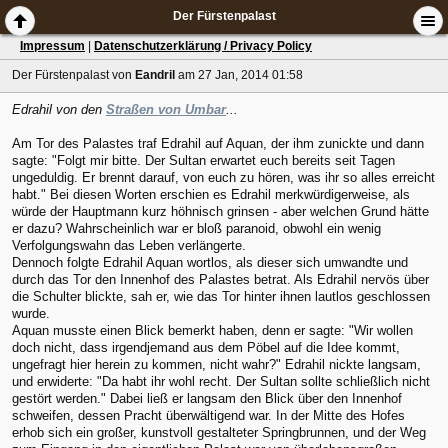
Der Fürstenpalast
Impressum
|
Datenschutzerklärung / Privacy Policy
Der Fürstenpalast
von
Eandril
am 27 Jan, 2014 01:58
Edrahil von den
Straßen von Umbar
...
Am Tor des Palastes traf Edrahil auf Aquan, der ihm zunickte und dann
sagte: "Folgt mir bitte. Der Sultan erwartet euch bereits seit Tagen
ungeduldig. Er brennt darauf, von euch zu hören, was ihr so alles erreicht
habt." Bei diesen Worten erschien es Edrahil merkwürdigerweise, als
würde der Hauptmann kurz höhnisch grinsen - aber welchen Grund hätte
er dazu? Wahrscheinlich war er bloß paranoid, obwohl ein wenig
Verfolgungswahn das Leben verlängerte.
Dennoch folgte Edrahil Aquan wortlos, als dieser sich umwandte und
durch das Tor den Innenhof des Palastes betrat. Als Edrahil nervös über
die Schulter blickte, sah er, wie das Tor hinter ihnen lautlos geschlossen
wurde.
Aquan musste einen Blick bemerkt haben, denn er sagte: "Wir wollen
doch nicht, dass irgendjemand aus dem Pöbel auf die Idee kommt,
ungefragt hier herein zu kommen, nicht wahr?" Edrahil nickte langsam,
und erwiderte: "Da habt ihr wohl recht. Der Sultan sollte schließlich nicht
gestört werden." Dabei ließ er langsam den Blick über den Innenhof
schweifen, dessen Pracht überwältigend war. In der Mitte des Hofes
erhob sich ein großer, kunstvoll gestalteter Springbrunnen, und der Weg