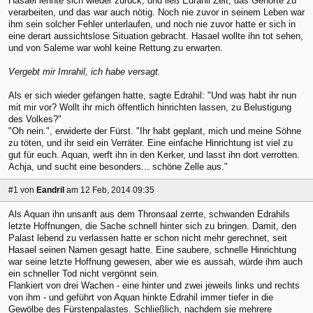
Hasael lehnte sich wieder zurück, und ließ Edrahil Zeit, das Gehörte zu
verarbeiten, und das war auch nötig. Noch nie zuvor in seinem Leben war
ihm sein solcher Fehler unterlaufen, und noch nie zuvor hatte er sich in
eine derart aussichtslose Situation gebracht. Hasael wollte ihn tot sehen,
und von Saleme war wohl keine Rettung zu erwarten.
Vergebt mir Imrahil, ich habe versagt.
Als er sich wieder gefangen hatte, sagte Edrahil: "Und was habt ihr nun
mit mir vor? Wollt ihr mich öffentlich hinrichten lassen, zu Belustigung
des Volkes?"
"Oh nein.", erwiderte der Fürst. "Ihr habt geplant, mich und meine Söhne
zu töten, und ihr seid ein Verräter. Eine einfache Hinrichtung ist viel zu
gut für euch. Aquan, werft ihn in den Kerker, und lasst ihn dort verrotten.
Achja, und sucht eine besonders... schöne Zelle aus."
#1
von
Eandril
am 12 Feb, 2014 09:35
Als Aquan ihn unsanft aus dem Thronsaal zerrte, schwanden Edrahils
letzte Hoffnungen, die Sache schnell hinter sich zu bringen. Damit, den
Palast lebend zu verlassen hatte er schon nicht mehr gerechnet, seit
Hasael seinen Namen gesagt hatte. Eine saubere, schnelle Hinrichtung
war seine letzte Hoffnung gewesen, aber wie es aussah, würde ihm auch
ein schneller Tod nicht vergönnt sein.
Flankiert von drei Wachen - eine hinter und zwei jeweils links und rechts
von ihm - und geführt von Aquan hinkte Edrahil immer tiefer in die
Gewölbe des Fürstenpalastes. Schließlich, nachdem sie mehrere