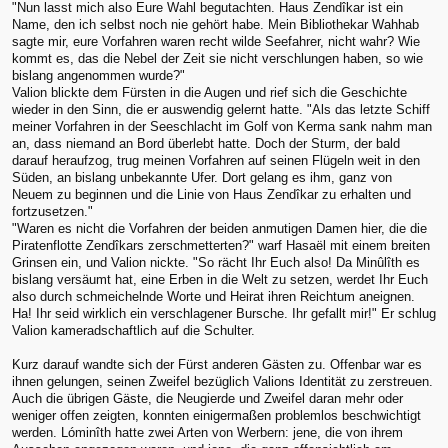
"Nun lasst mich also Eure Wahl begutachten. Haus Zendîkar ist ein
Name, den ich selbst noch nie gehört habe. Mein Bibliothekar Wahhab
sagte mir, eure Vorfahren waren recht wilde Seefahrer, nicht wahr? Wie
kommt es, das die Nebel der Zeit sie nicht verschlungen haben, so wie
bislang angenommen wurde?"
Valion blickte dem Fürsten in die Augen und rief sich die Geschichte
wieder in den Sinn, die er auswendig gelernt hatte. "Als das letzte Schiff
meiner Vorfahren in der Seeschlacht im Golf von Kerma sank nahm man
an, dass niemand an Bord überlebt hatte. Doch der Sturm, der bald
darauf heraufzog, trug meinen Vorfahren auf seinen Flügeln weit in den
Süden, an bislang unbekannte Ufer. Dort gelang es ihm, ganz von
Neuem zu beginnen und die Linie von Haus Zendîkar zu erhalten und
fortzusetzen."
"Waren es nicht die Vorfahren der beiden anmutigen Damen hier, die die
Piratenflotte Zendîkars zerschmetterten?" warf Hasaël mit einem breiten
Grinsen ein, und Valion nickte. "So rächt Ihr Euch also! Da Minûlîth es
bislang versäumt hat, eine Erben in die Welt zu setzen, werdet Ihr Euch
also durch schmeichelnde Worte und Heirat ihren Reichtum aneignen.
Ha! Ihr seid wirklich ein verschlagener Bursche. Ihr gefallt mir!" Er schlug
Valion kameradschaftlich auf die Schulter.
Kurz darauf wandte sich der Fürst anderen Gästen zu. Offenbar war es
ihnen gelungen, seinen Zweifel bezüglich Valions Identität zu zerstreuen.
Auch die übrigen Gäste, die Neugierde und Zweifel daran mehr oder
weniger offen zeigten, konnten einigermaßen problemlos beschwichtigt
werden. Lóminîth hatte zwei Arten von Werbern: jene, die von ihrem