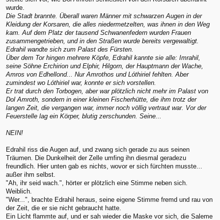
wurde.
Die Stadt brannte. Überall waren Männer mit schwarzen Augen in der
Kleidung der Korsaren, die alles niedermetzelten, was ihnen in den Weg
kam. Auf dem Platz der tausend Schwanenfedern wurden Frauen
zusammengetrieben, und in den Straßen wurde bereits vergewaltigt.
Edrahil wandte sich zum Palast des Fürsten.
Über dem Tor hingen mehrere Köpfe, Edrahil kannte sie alle: Imrahil,
seine Söhne Erchirion und Elphir, Hilgorn, der Hauptmann der Wache,
Amros von Edhellond... Nur Amrothos und Lóthiriel fehlten. Aber
zumindest wo Lóthiriel war, konnte er sich vorstellen.
Er trat durch den Torbogen, aber war plötzlich nicht mehr im Palast von
Dol Amroth, sondern in einer kleinen Fischerhütte, die ihm trotz der
langen Zeit, die vergangen war, immer noch völlig vertraut war. Vor der
Feuerstelle lag ein Körper, blutig zerschunden. Seine...
NEIN!
Edrahil riss die Augen auf, und zwang sich gerade zu aus seinen
Träumen. Die Dunkelheit der Zelle umfing ihn diesmal geradezu
freundlich. Hier unten gab es nichts, wovor er sich fürchten musste...
außer ihm selbst.
"Ah, ihr seid wach.", hörter er plötzlich eine Stimme neben sich.
Weiblich.
"Wer...", brachte Edrahil heraus, seine eigene Stimme fremd und rau von
der Zeit, die er sie nicht gebraucht hatte.
Ein Licht flammte auf, und er sah wieder die Maske vor sich, die Saleme