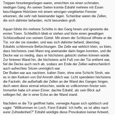
Treppen hinuntergestiegen waren, erreichten sie einen schmalen,
niedrigen Gang. An seinen Seiten konnte Edrahil mehrere mit Eisen
beschlagene Holztüren mit einem winzigen vergitterten Fenster
erkennen, die
sehr
nah beieinander lagen. Scheinbar waren die Zellen,
die sich dahinter befanden, nicht besonders groß.
Aquan führte ihn mehrere Schritte in den Gang hinein und ignorierte die
ersten Türen. Schließlich blieb er stehen und löste einen gewaltigen
Schlüsselbund von seinem Gürtel. Mit einem der Schlüssel öffnete er die
Tür, vor der sie standen, und was sich dahinter befand, überstieg
Edrahils schlimmste Befürchtungen. Die Zelle war wirklich klein, so klein,
dass höchstens zwei Mann eng aneinander darin liegen konnten, und die
Decke war so niedrig, dass er höchstens gebückt stehen können würde.
Zur hinteren Wand hin, die höchstens acht Fuß von der Tür entfernt war,
fiel die Decke auch noch ab, sodass am Ende der Zellen wahrscheinlich
auch aufrechtes Sitzen unmöglich war.
Der Boden war aus nacktem, kalten Stein, ohne eine Schicht Stroh, wie
es in den Kerkern von Dol Amroth üblich war. Licht spendeten höchstens
die Fackeln, die außerhalb der Zellen an der Wand des Ganges hingen,
doch wenn diese einmal erloschen, würde es vollkommen finster sein.
Immerhin habe ich einen Eimer
, dachte Edrahil, als sein Blick auf
selbigen fiel, der in einer Ecke an der Wand stand.
Nachdem er die Tür geöffnet hatte, verneigte Aquan sich spöttisch und
sagte: "Willkommen im Loch, Fürst Edrahil. Ich hoffe, es ist alles nach
eurer Zufriedenheit?" Edrahil würdigte diese Provokation keiner Antwort,