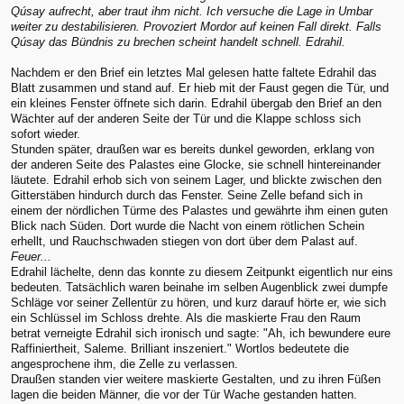
Qúsay aufrecht, aber traut ihm nicht. Ich versuche die Lage in Umbar
weiter zu destabilisieren. Provoziert Mordor auf keinen Fall direkt. Falls
Qúsay das Bündnis zu brechen scheint handelt schnell. Edrahil.
Nachdem er den Brief ein letztes Mal gelesen hatte faltete Edrahil das
Blatt zusammen und stand auf. Er hieb mit der Faust gegen die Tür, und
ein kleines Fenster öffnete sich darin. Edrahil übergab den Brief an den
Wächter auf der anderen Seite der Tür und die Klappe schloss sich
sofort wieder.
Stunden später, draußen war es bereits dunkel geworden, erklang von
der anderen Seite des Palastes eine Glocke, sie schnell hintereinander
läutete. Edrahil erhob sich von seinem Lager, und blickte zwischen den
Gitterstäben hindurch durch das Fenster. Seine Zelle befand sich in
einem der nördlichen Türme des Palastes und gewährte ihm einen guten
Blick nach Süden. Dort wurde die Nacht von einem rötlichen Schein
erhellt, und Rauchschwaden stiegen von dort über dem Palast auf.
Feuer...
Edrahil lächelte, denn das konnte zu diesem Zeitpunkt eigentlich nur eins
bedeuten. Tatsächlich waren beinahe im selben Augenblick zwei dumpfe
Schläge vor seiner Zellentür zu hören, und kurz darauf hörte er, wie sich
ein Schlüssel im Schloss drehte. Als die maskierte Frau den Raum
betrat verneigte Edrahil sich ironisch und sagte: "Ah, ich bewundere eure
Raffiniertheit, Saleme. Brilliant inszeniert." Wortlos bedeutete die
angesprochene ihm, die Zelle zu verlassen.
Draußen standen vier weitere maskierte Gestalten, und zu ihren Füßen
lagen die beiden Männer, die vor der Tür Wache gestanden hatten.