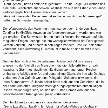
"Ganz genau", hatte Lóminîth zugestimmt. "Keine Sorge. Wir werden uns
eine gute Geschichte ausdenken, weshalb ich nun den Erben eines lange
verloren geglaubten Hauses ehelichen werde."
"An konkurrierenden Bewerbern hat es bisher wahrlich nicht gemangelt",
hatte ihre Schwester hinzugefügt.
Der Wappenrock, den Valion nun trug, war seit dem Ende von Haus
Zendîkar in Minûlîths Anwesen als Andenken verwahrt worden und war
gut erhalten. Die Schwestern hatten sich für Valion eine Antwort auf alle
möglichen Fragen überlegt, die ihm womöglich während der Feier gestellt
werden könnten, und er hatte in den Tagen vor dem Fest viel Zeit damit
verbracht, alles auswendig zu lernen. Nun fühlte er sich bereit für den
wahren Test.
Sie mischten sich unter die geladenen Gäste und Valion staunte
angesichts der Vielfalt von Menschen, die die Halle erfüllten. Er sah
haradische Stammeshäuptlinge, Händlerprinzen aus fernen Reichen,
umbarische Adelige aller Art und sogar einige Gäste, die ihm wie Ostlinge
vorkamen. Aus Qafsah war eine Delegation Suladâns anwesend, die
ihren Sultan vertrat. Suladân selbst hatte sich laut den Gerüchten, die in
der Stadt kursierten, aufgrund wichtiger Angelegenheiten entschuldigen
lassen. Valion fragte sich, ob sich der Sultan Harads wohl auf den
bevorstehenden Krieg gegen Qúsay vorbereitete.
Der Herold am Eingang riss ihn aus deinen Gedanken.
"Seine Exzellenz Hasaël I. bin Qasim bin Abdul-Abbas al-Quahtani-