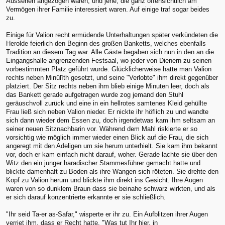
Aussehen angezogen waren, und jene, die ganz offensichtlich am
Vermögen ihrer Familie interessiert waren. Auf einige traf sogar beides
zu.
Einige für Valion recht ermüdende Unterhaltungen später verkündeten die
Herolde feierlich den Beginn des großen Banketts, welches ebenfalls
Tradition an diesem Tag war. Alle Gäste begaben sich nun in den an die
Eingangshalle angrenzenden Festsaal, wo jeder von Dienern zu seinen
vorbestimmten Platz geführt wurde. Glücklicherweise hatte man Valion
rechts neben Minûlîth gesetzt, und seine "Verlobte" ihm direkt gegenüber
platziert. Der Sitz rechts neben ihm blieb einige Minuten leer, doch als
das Bankett gerade aufgetragen wurde zog jemand den Stuhl
geräuschvoll zurück und eine in ein hellrotes samtenes Kleid gehüllte
Frau ließ sich neben Valion nieder. Er nickte ihr höflich zu und wandte
sich dann wieder dem Essen zu, doch irgendetwas kam ihm seltsam an
seiner neuen Sitznachbarin vor. Während dem Mahl riskierte er so
vorsichtig wie möglich immer wieder einen Blick auf die Frau, die sich
angeregt mit den Adeligen um sie herum unterhielt. Sie kam ihm bekannt
vor, doch er kam einfach nicht darauf, woher. Gerade lachte sie über den
Witz den ein junger haradischer Stammesführer gemacht hatte und
blickte damenhaft zu Boden als ihre Wangen sich röteten. Sie drehte den
Kopf zu Valion herum und blickte ihm direkt ins Gesicht. Ihre Augen
waren von so dunklem Braun dass sie beinahe schwarz wirkten, und als
er sich darauf konzentrierte erkannte er sie schließlich.
"Ihr seid Ta-er as-Safar," wisperte er ihr zu. Ein Aufblitzen ihrer Augen
verriet ihm, dass er Recht hatte. "Was tut Ihr hier, in