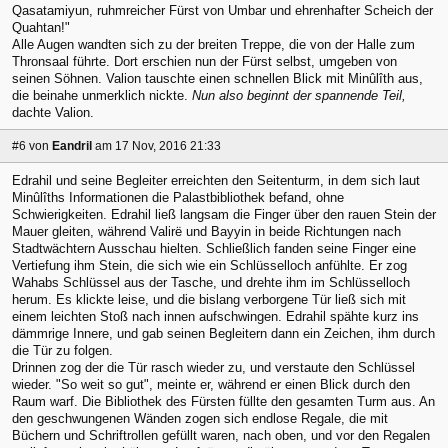
Qasatamiyun, ruhmreicher Fürst von Umbar und ehrenhafter Scheich der
Quahtan!"
Alle Augen wandten sich zu der breiten Treppe, die von der Halle zum
Thronsaal führte. Dort erschien nun der Fürst selbst, umgeben von
seinen Söhnen. Valion tauschte einen schnellen Blick mit Minûlîth aus,
die beinahe unmerklich nickte.
Nun also beginnt der spannende Teil,
dachte Valion.
#6
von
Eandril
am 17 Nov, 2016 21:33
Edrahil und seine Begleiter erreichten den Seitenturm, in dem sich laut
Minûlîths Informationen die Palastbibliothek befand, ohne
Schwierigkeiten. Edrahil ließ langsam die Finger über den rauen Stein der
Mauer gleiten, während Valirë und Bayyin in beide Richtungen nach
Stadtwächtern Ausschau hielten. Schließlich fanden seine Finger eine
Vertiefung ihm Stein, die sich wie ein Schlüsselloch anfühlte. Er zog
Wahabs Schlüssel aus der Tasche, und drehte ihm im Schlüsselloch
herum. Es klickte leise, und die bislang verborgene Tür ließ sich mit
einem leichten Stoß nach innen aufschwingen. Edrahil spähte kurz ins
dämmrige Innere, und gab seinen Begleitern dann ein Zeichen, ihm durch
die Tür zu folgen.
Drinnen zog der die Tür rasch wieder zu, und verstaute den Schlüssel
wieder. "So weit so gut", meinte er, während er einen Blick durch den
Raum warf. Die Bibliothek des Fürsten füllte den gesamten Turm aus. An
den geschwungenen Wänden zogen sich endlose Regale, die mit
Büchern und Schriftrollen gefüllt waren, nach oben, und vor den Regalen