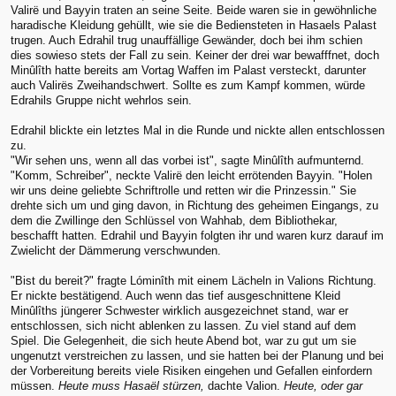
Valirë und Bayyin traten an seine Seite. Beide waren sie in gewöhnliche
haradische Kleidung gehüllt, wie sie die Bediensteten in Hasaels Palast
trugen. Auch Edrahil trug unauffällige Gewänder, doch bei ihm schien
dies sowieso stets der Fall zu sein. Keiner der drei war bewafffnet, doch
Minûlîth hatte bereits am Vortag Waffen im Palast versteckt, darunter
auch Valirës Zweihandschwert. Sollte es zum Kampf kommen, würde
Edrahils Gruppe nicht wehrlos sein.
Edrahil blickte ein letztes Mal in die Runde und nickte allen entschlossen
zu.
"Wir sehen uns, wenn all das vorbei ist", sagte Minûlîth aufmunternd.
"Komm, Schreiber", neckte Valirë den leicht errötenden Bayyin. "Holen
wir uns deine geliebte Schriftrolle und retten wir die Prinzessin." Sie
drehte sich um und ging davon, in Richtung des geheimen Eingangs, zu
dem die Zwillinge den Schlüssel von Wahhab, dem Bibliothekar,
beschafft hatten. Edrahil und Bayyin folgten ihr und waren kurz darauf im
Zwielicht der Dämmerung verschwunden.
"Bist du bereit?" fragte Lóminîth mit einem Lächeln in Valions Richtung.
Er nickte bestätigend. Auch wenn das tief ausgeschnittene Kleid
Minûlîths jüngerer Schwester wirklich ausgezeichnet stand, war er
entschlossen, sich nicht ablenken zu lassen. Zu viel stand auf dem
Spiel. Die Gelegenheit, die sich heute Abend bot, war zu gut um sie
ungenutzt verstreichen zu lassen, und sie hatten bei der Planung und bei
der Vorbereitung bereits viele Risiken eingehen und Gefallen einfordern
müssen.
Heute muss Hasaël stürzen,
dachte Valion.
Heute, oder gar