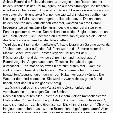
Sobald Edrahil die Zelle verlassen hatte zogen seine Retter eine der
beiden Wachen in den Raum, legten ihn auf das Strohlager und breiteten
eine Decke über seinem Körper aus. Dann schlossen sie ebenso wortlos
wie zuvor die Tür und zwei Männer, die wie Edrahil jetzt erst auffiel, die
Kleidung der Palastwachen trugen, stellten sich davor. Die anderen
beiden packten den verbliebenen Wächter, während Saleme Edrahil
bedeutete, zu gehen. Sie eilten einen Gang entlang, bis sie zu einem
Fenster gekommen waren. Dort hielten ihre beiden Begleiter kurz an, und
als Edrahil einen Blick über die Schulter warf sah er, wie sie die Leiche
des Wächters aus dem Fenster fallen ließen.
"Wird das nicht jemandem auffallen?", fragte Edrahil an Saleme gewandt.
"Früher oder später auf jeden Fall.", antwortete die Stimme hinter der
Maske. "Aber unter dem Fenster liegt der Haufen mit den
Küchenabfällen, und dort wir so schnell niemand nachschauen."
Edrahil zog eine Augenbraue hoch. "Respekt, ihr habt das gut
durchdacht." "Ich mache so etwas nicht zum ersten Mal.", kam die
vollkommen unbeeindruckte Antwort. "Wir kommen gleich zu einem
bewachten Ausgang, durch den wir den Palast verlassen können. Die
Wächter dort sind bestochen. Sie werden zwar nicht ewig den Mund
halten, aber das ist auch gar nicht nötig."
Tatsächlich verließen sie den Palast ohne Zwischenfall, und
verschwanden in den engen Gassen Umbars.
Nach einigen Minuten blieb Saleme auf einem kleinen menschenleeren
Platz stehen. "Euer Täuschung mit dem Brief war... sehr interessant.",
sagte sie, und auf Edrahils überraschten Blick hin fuhr sie fort: "Oh bitte,
ihr glaubt doch nicht, dass wir den Boten nicht abgefangen hätten? Aber