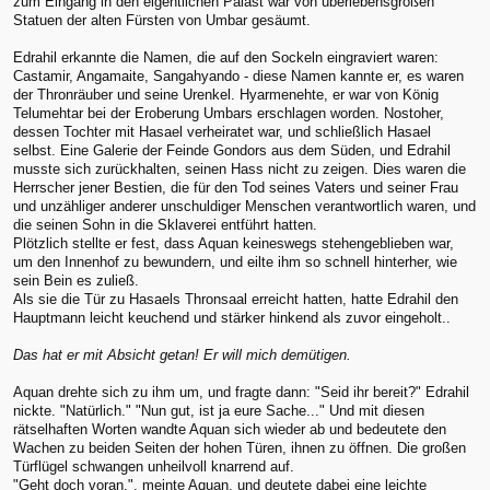
zum Eingang in den eigentlichen Palast war von überlebensgroßen
Statuen der alten Fürsten von Umbar gesäumt.
Edrahil erkannte die Namen, die auf den Sockeln eingraviert waren:
Castamir, Angamaite, Sangahyando - diese Namen kannte er, es waren
der Thronräuber und seine Urenkel. Hyarmenehte, er war von König
Telumehtar bei der Eroberung Umbars erschlagen worden. Nostoher,
dessen Tochter mit Hasael verheiratet war, und schließlich Hasael
selbst. Eine Galerie der Feinde Gondors aus dem Süden, und Edrahil
musste sich zurückhalten, seinen Hass nicht zu zeigen. Dies waren die
Herrscher jener Bestien, die für den Tod seines Vaters und seiner Frau
und unzähliger anderer unschuldiger Menschen verantwortlich waren, und
die seinen Sohn in die Sklaverei entführt hatten.
Plötzlich stellte er fest, dass Aquan keineswegs stehengeblieben war,
um den Innenhof zu bewundern, und eilte ihm so schnell hinterher, wie
sein Bein es zuließ.
Als sie die Tür zu Hasaels Thronsaal erreicht hatten, hatte Edrahil den
Hauptmann leicht keuchend und stärker hinkend als zuvor eingeholt..
Das hat er mit Absicht getan! Er will mich demütigen.
Aquan drehte sich zu ihm um, und fragte dann: "Seid ihr bereit?" Edrahil
nickte. "Natürlich." "Nun gut, ist ja eure Sache..." Und mit diesen
rätselhaften Worten wandte Aquan sich wieder ab und bedeutete den
Wachen zu beiden Seiten der hohen Türen, ihnen zu öffnen. Die großen
Türflügel schwangen unheilvoll knarrend auf.
"Geht doch voran.", meinte Aquan, und deutete dabei eine leichte