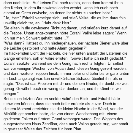
dann nach links. Auf keinen Fall nach rechts, denn dann kommt ihr in
den Kerker, in dem ihr sowieso landen werdet, wenn ich euch noch
einmal an Orten erwische, an denen ihr nichts zu suchen habt."
"Ja, Herr." Edrahil verneigte sich, und stieß Valirë, die es ihm daraufhin
unwillig gleich tat, an. "Habt dank Herr."
Sie eilten in die gewiesene Richtung davon, und stießen kurz darauf auf
die Treppe. Unten angekommen hörte Edrahil Valirë leise sagen: "Wenn
ich nur mein Schwert gehabt hätte...?"
"Was dann? Hättest du ihn niedergehauen, der nächste Diener wäre über
die Leiche gestolpert und hätte Alarm gegeben?"
Im flackernden Licht der Fackeln, die hier unten anstatt der Laternen die
Gänge erhellten, sah er Valirë erröten. "Soweit hatte ich nicht gedacht."
Edrahil seufzte, während sie dem Gang nach rechts folgten. Er selbst
war vor wenigen Wochen von Aquan durch diesen Gang gezerrt worden,
und dann weitere Treppen hinab, immer tiefer und tiefer bis er ganz unten
im Loch angelangt war. Ein unwillkürlicher Schauer überlief ihn, als er
sagte: "Das ist das Problem mit dir und deinem Bruder, ihr denkt
nie
weit
genug. Gewöhnt euch ein wenig das denken an, und ihr könnt es weit
bringen."
Bei seinen letzten Worten senkte Valirë den Blick, und Edrahil hätte
schwören können, dass sie noch tiefer errötete als zuvor. Doch in
diesem Moment erreichten sie die kleine Nische in der Wand, von der
Minûlîth gesprochen hatte, die von einem Wandbehang mit einem
goldenem Falken auf rotem Grund verborgen wurde. Das Wappen des
ausgestorbenen Haus Zendîkar, dass auch Valion gerade trug, war somit
in gewisser Weise das Zeichen für ihren Plan.