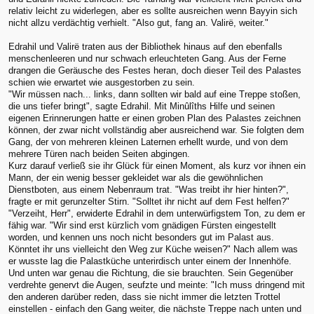
relativ leicht zu widerlegen, aber es sollte ausreichen wenn Bayyin sich
nicht allzu verdächtig verhielt. "Also gut, fang an. Valirë, weiter."
Edrahil und Valirë traten aus der Bibliothek hinaus auf den ebenfalls
menschenleeren und nur schwach erleuchteten Gang. Aus der Ferne
drangen die Geräusche des Festes heran, doch dieser Teil des Palastes
schien wie erwartet wie ausgestorben zu sein.
"Wir müssen nach... links, dann sollten wir bald auf eine Treppe stoßen,
die uns tiefer bringt", sagte Edrahil. Mit Minûlîths Hilfe und seinen
eigenen Erinnerungen hatte er einen groben Plan des Palastes zeichnen
können, der zwar nicht vollständig aber ausreichend war. Sie folgten dem
Gang, der von mehreren kleinen Laternen erhellt wurde, und von dem
mehrere Türen nach beiden Seiten abgingen.
Kurz darauf verließ sie ihr Glück für einen Moment, als kurz vor ihnen ein
Mann, der ein wenig besser gekleidet war als die gewöhnlichen
Dienstboten, aus einem Nebenraum trat. "Was treibt ihr hier hinten?",
fragte er mit gerunzelter Stirn. "Solltet ihr nicht auf dem Fest helfen?"
"Verzeiht, Herr", erwiderte Edrahil in dem unterwürfigstem Ton, zu dem er
fähig war. "Wir sind erst kürzlich vom gnädigen Fürsten eingestellt
worden, und kennen uns noch nicht besonders gut im Palast aus.
Könntet ihr uns vielleicht den Weg zur Küche weisen?" Nach allem was
er wusste lag die Palastküche unterirdisch unter einem der Innenhöfe.
Und unten war genau die Richtung, die sie brauchten. Sein Gegenüber
verdrehte genervt die Augen, seufzte und meinte: "Ich muss dringend mit
den anderen darüber reden, dass sie nicht immer die letzten Trottel
einstellen - einfach den Gang weiter, die nächste Treppe nach unten und