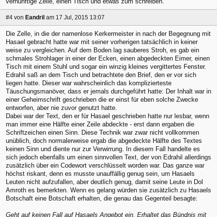
vernünftige Zelle, einen Tisch und etwas zum schreiben."
#4
von
Eandril
am 17 Jul, 2015 13:07
Die Zelle, in die der namenlose Kerkermeister in nach der Begegnung mit
Hasael gebracht hatte war mit seiner vorherigen tatsächlich in keiner
weise zu vergleichen. Auf dem Boden lag sauberes Stroh, es gab ein
schmales Strohlager in einer der Ecken, einen abgedeckten Eimer, einen
Tisch mit einem Stuhl und sogar ein winzig kleines vergittertes Fenster.
Edrahil saß an dem Tisch und betrachtete den Brief, den er vor sich
liegen hatte. Dieser war wahrscheinlich das komplizierteste
Täuschungsmanöver, dass er jemals durchgeführt hatte: Der Inhalt war in
einer Geheimschrift geschrieben die er einst für eben solche Zwecke
entworfen, aber nie zuvor genutzt hatte.
Dabei war der Text, den er für Hasael geschrieben hatte nur lesbar, wenn
man immer eine Hälfte einer Zeile abdeckte - erst dann ergaben die
Schriftzeichen einen Sinn. Diese Technik war zwar nicht vollkommen
unüblich, doch normalerweise ergab die abgedeckte Hälfte des Textes
keinen Sinn und diente nur zur Verwirrung. In diesem Fall handelte es
sich jedoch ebenfalls um einen sinnvollen Text, der von Edrahil allerdings
zusätzlich über ein Codewort verschlüsselt worden war. Das ganze war
höchst riskant, denn es musste unauffällig genug sein, um Hasaels
Leuten nicht aufzufallen, aber deutlich genug, damit seine Leute in Dol
Amroth es bemerkten. Wenn es gelang würden sie zusätzlich zu Hasaels
Botschaft eine Botschaft erhalten, die genau das Gegenteil besagte:
Geht auf keinen Fall auf Hasaels Angebot ein. Erhaltet das Bündnis mit