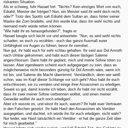
riskanten Situation.
Als er schwieg, fuhr Hasael fort: "Nichts? Kein einziges Wort von euch,
Edrahil, Meister der Intrigen? Nun, ein Meister seid ihr wohl doch nicht,
oder?" Trotz des Spotts sah Edrahil dem Sultan an, dass hinter seiner
Maske der Zorn brodelte, und ihm wurde klar, dass ihn wohl nichts und
niemand mehr würde retten können.
"Wie habt ihr es herausgefunden?", fragte er.
Hasael beugte sich leicht vor und antwortete: "Nun, es wird wohl nichts
schaden, es euch zu erzählen - euch das ganze Ausmaß eurer
Unfähigkeit vor Augen zu führen, bevor ihr verrottet...
Nun gut, ihr habt euch für sehr schlau gehalten. Ihr seid aus Dol Amroth
nach Umbar gekommen, und habt euch dieser lästigen Saleme
angeschlossen. Dann habt ihr geplant, mich und meine Söhne töten zu
lassen. Aber irgendwann scheint euch aufgegangen zu sein, dass es
möglicherweise nicht besonders günstig für Dol Amroth wäre, wenn ich
tot bin, und Saleme die Macht übernimmt. Verständlich, denn wer weiß
schon, was im Kopf dieser Schlange vor sich geht? Also habt ihr euch
entschlossen, sie zu verraten und einige ihrer Assassinen zu erledigen.
Soweit so gut, damit konnte ich leben, doch ihr habt mir nicht erzählt,
dass ihr zwei meiner Söhne verbrennen wolltet, und einen meiner
Generäle wolltet ihr auch noch erledigen!
Aber ich wusste es, und wisst ihr auch, warum? Ihr habt euer Vertrauen
in den Falschen gesetzt. Ihr habt Hasil den Assassinen als Verräter
ausgegeben, und dachtet, ich würde ihn für euch erledigen, nicht wahr?
Nur leider, war Hasil tatsächlich ein Verräter - er hat die ganze Zeit über
für mich gearbeitet."