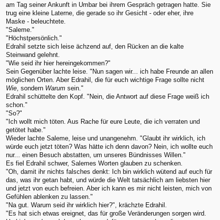
am Tag seiner Ankunft in Umbar bei ihrem Gespräch getragen hatte. Sie
trug eine kleine Laterne, die gerade so ihr Gesicht - oder eher, ihre
Maske - beleuchtete.
"Saleme."
"Höchstpersönlich."
Edrahil setzte sich leise ächzend auf, den Rücken an die kalte
Steinwand gelehnt.
"Wie seid ihr hier hereingekommen?"
Sein Gegenüber lachte leise. "Nun sagen wir... ich habe Freunde an allen
möglichen Orten. Aber Edrahil, die für euch wichtige Frage sollte nicht
Wie
, sondern
Warum
sein."
Edrahil schüttelte den Kopf. "Nein, die Antwort auf diese Frage weiß ich
schon."
"So?"
"Ich wollt mich töten. Aus Rache für eure Leute, die ich verraten und
getötet habe."
Wieder lachte Saleme, leise und unangenehm. "Glaubt ihr wirklich, ich
würde euch jetzt töten? Was hätte ich denn davon? Nein, ich wollte euch
nur... einen Besuch abstatten, um unseres Bündnisses Willen."
Es fiel Edrahil schwer, Salemes Worten glauben zu schenken.
"Oh, damit ihr nichts falsches denkt: Ich bin wirklich wütend auf euch für
das, was ihr getan habt, und würde die Welt tatsächlich am liebsten hier
und jetzt von euch befreien. Aber ich kann es mir nicht leisten, mich von
Gefühlen ablenken zu lassen."
"Na gut. Warum seid ihr wirklich hier?", krächzte Edrahil.
"Es hat sich etwas ereignet, das für große Veränderungen sorgen wird.