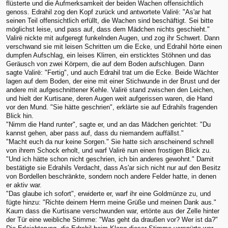
flüsterte und die Aufmerksamkeit der beiden Wachen offensichtlich
genoss. Edrahil zog den Kopf zurück und antwortete Valirë: "As'ar hat
seinen Teil offensichtlich erfüllt, die Wachen sind beschäftigt. Sei bitte
möglichst leise, und pass auf, dass dem Mädchen nichts geschieht."
Valirë nickte mit aufgeregt funkelnden Augen, und zog ihr Schwert. Dann
verschwand sie mit leisen Schritten um die Ecke, und Edrahil hörte einen
dumpfen Aufschlag, ein leises Klirren, ein ersticktes Stöhnen und das
Geräusch von zwei Körpern, die auf dem Boden aufschlugen. Dann
sagte Valirë: "Fertig", und auch Edrahil trat um die Ecke. Beide Wächter
lagen auf dem Boden, der eine mit einer Stichwunde in der Brust und der
andere mit aufgeschnittener Kehle. Valirë stand zwischen den Leichen,
und hielt der Kurtisane, deren Augen weit aufgerissen waren, die Hand
vor den Mund. "Sie hätte geschrien", erklärte sie auf Edrahils fragenden
Blick hin.
"Nimm die Hand runter", sagte er, und an das Mädchen gerichtet: "Du
kannst gehen, aber pass auf, dass du niemandem auffällst."
"Macht euch da nur keine Sorgen." Sie hatte sich anscheinend schnell
von ihrem Schock erholt, und warf Valirë nun einen frostigen Blick zu.
"Und ich hätte schon nicht geschrien, ich bin anderes gewohnt." Damit
bestätigte sie Edrahils Verdacht, dass As'ar sich nicht nur auf den Besitz
von Bordellen beschränkte, sondern noch andere Felder hatte, in denen
er aktiv war.
"Das glaube ich sofort", erwiderte er, warf ihr eine Goldmünze zu, und
fügte hinzu: "Richte deinem Herrn meine Grüße und meinen Dank aus."
Kaum dass die Kurtisane verschwunden war, ertönte aus der Zelle hinter
der Tür eine weibliche Stimme: "Was geht da draußen vor? Wer ist da?"