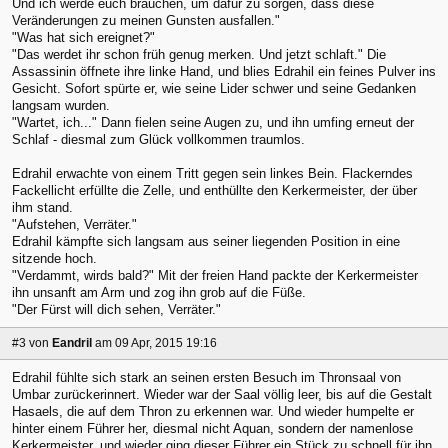
Und ich werde euch brauchen, um dafür zu sorgen, dass diese
Veränderungen zu meinen Gunsten ausfallen."
"Was hat sich ereignet?"
"Das werdet ihr schon früh genug merken. Und jetzt schlaft." Die
Assassinin öffnete ihre linke Hand, und blies Edrahil ein feines Pulver ins
Gesicht. Sofort spürte er, wie seine Lider schwer und seine Gedanken
langsam wurden.
"Wartet, ich..." Dann fielen seine Augen zu, und ihn umfing erneut der
Schlaf - diesmal zum Glück vollkommen traumlos.
Edrahil erwachte von einem Tritt gegen sein linkes Bein. Flackerndes
Fackellicht erfüllte die Zelle, und enthüllte den Kerkermeister, der über
ihm stand.
"Aufstehen, Verräter."
Edrahil kämpfte sich langsam aus seiner liegenden Position in eine
sitzende hoch.
"Verdammt, wirds bald?" Mit der freien Hand packte der Kerkermeister
ihn unsanft am Arm und zog ihn grob auf die Füße.
"Der Fürst will dich sehen, Verräter."
#3
von
Eandril
am 09 Apr, 2015 19:16
Edrahil fühlte sich stark an seinen ersten Besuch im Thronsaal von
Umbar zurückerinnert. Wieder war der Saal völlig leer, bis auf die Gestalt
Hasaels, die auf dem Thron zu erkennen war. Und wieder humpelte er
hinter einem Führer her, diesmal nicht Aquan, sondern der namenlose
Kerkermeister, und wieder ging dieser Führer ein Stück zu schnell für ihn.