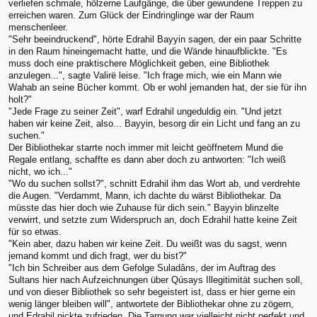
verliefen schmale, hölzerne Laufgänge, die über gewundene Treppen zu
erreichen waren. Zum Glück der Eindringlinge war der Raum
menschenleer.
"Sehr beeindruckend", hörte Edrahil Bayyin sagen, der ein paar Schritte
in den Raum hineingemacht hatte, und die Wände hinaufblickte. "Es
muss doch eine praktischere Möglichkeit geben, eine Bibliothek
anzulegen...", sagte Valirë leise. "Ich frage mich, wie ein Mann wie
Wahab an seine Bücher kommt. Ob er wohl jemanden hat, der sie für ihn
holt?"
"Jede Frage zu seiner Zeit", warf Edrahil ungeduldig ein. "Und jetzt
haben wir keine Zeit, also... Bayyin, besorg dir ein Licht und fang an zu
suchen."
Der Bibliothekar starrte noch immer mit leicht geöffnetem Mund die
Regale entlang, schaffte es dann aber doch zu antworten: "Ich weiß
nicht, wo ich..."
"Wo du suchen sollst?", schnitt Edrahil ihm das Wort ab, und verdrehte
die Augen. "Verdammt, Mann, ich dachte du wärst Bibliothekar. Da
müsste das hier doch wie Zuhause für dich sein." Bayyin blinzelte
verwirrt, und setzte zum Widerspruch an, doch Edrahil hatte keine Zeit
für so etwas.
"Kein aber, dazu haben wir keine Zeit. Du weißt was du sagst, wenn
jemand kommt und dich fragt, wer du bist?"
"Ich bin Schreiber aus dem Gefolge Suladâns, der im Auftrag des
Sultans hier nach Aufzeichnungen über Qúsays Illegitimität suchen soll,
und von dieser Bibliothek so sehr begeistert ist, dass er hier gerne ein
wenig länger bleiben will", antwortete der Bibliothekar ohne zu zögern,
und Edrahil nickte zufrieden. Die Tarnung war vielleicht nicht perfekt und