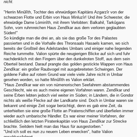
nicht.
"Herrin Minûlîth, Tochter des ehrwürdigen Kapitäns Azgarzîr von der
schwarzen Flotte und Erbin von Haus Minluzîr! Und ihre Schwester, die
ehrwürdige Dame Lóminîth, mit ihrem Verlobten: Balkahil, Tarkûgans
Sohn, vom ruhmreichen Haus Zendîkar aus dem verloren geglaubten
Süden!"
So kündigte man die drei an, als sie das große Tor des Palastes
passierten und in die Vorhalle des Thronsaals Hasaels kamen, wo sich
bereits der Großteil des Adelstandes Umbars und einiger nahe liegenden
Reiche tummelte. Valion spürte die neugierigen Blicke auf sich und fuhr
nachdenklich mit den Fingern über den dunkelroten Stoff, aus dem sein
Oberteil bestand. Darauf prangte das golden gestickte Wappen von Haus
Zendîkar: ein großer Raubvogel mit ausgebreiteten Schwingen. Der
goldene Falke auf rotem Grund war viele viele Jahre nicht in Umbar
gesehen worden, so hatte Minûlîth es Valion erklärt.
"Haus Zendîkar war ein von númenorischen Seefahrern abstammendes
Geschlecht, wie es auch meine eigenen Vorfahren waren. Zendîkar und
seine Erben lebten jedoch viel weiter im Süden; in Ländern, die in Gondor
nichts als weiße Flecke auf der Landkarte sind. Doch in Umbar waren sie
bekannt und einige Zeit sogar berüchtigt, denn es gab eine Zeit, da
unterhielten sie eine große Flotte an Piratenschiffen und überfielen immer
wieder auch umbarische Händler. Es war einer meiner Vorfahren, der
schließlich den letzten Piratenkapitän von Haus Zendîkar zur Strecke
brachte. Seitdem hielt man das Haus für ausgestorben."
"Und ich soll es nun zu neuem Leben erwecken", hatte Valion
geschlussfolgert.