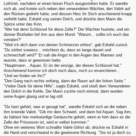
Lothíriel, nachdem er einen leisen Fluch ausgestoßen hatte. Er wandte
sich ab, und kniete sich neben den verwundeten Wächter, den Valirë auf
den Rücken gedreht hatte, und dessen Herz ihr Stich anscheinend knapp
verfehlt hatte. Edrahil zog seinen Dolch, und drückte dem Mann die
Spitze unter das Kinn.
"Wer hat denn Schlüssel für diese Zelle?" Der Wächter hustete, und ein
dünner Blutfaden lief ihm aus dem Mund. "Warum... sollte ich euch das
verraten?"
"Weil ich dich dann von deinen Schmerzen erlöse", gab Edrahil zurück.
"Du stirbst sowieso... möchtest du, dass es lange dauert und
schmerzhaft wird?" Er sah die Angst in den Augen des Mannes und
wusste, dass er gewonnen hatte.
"Hauptmann... Aquan. Er ist der einzige, der diesen Schlüssel hat."
Anscheinend komme ich doch noch dazu, mich zu revanchieren...
"Und wo finden wir ihn?"
"Den Gang nach rechts entlang, dann der Raum auf der linken Seite."
"Vielen Dank für deine Hilfe", sagte Edrahil, und stieß dem Verwundeten
den Dolch in die Kehle. Der Mann zuckte noch einmal, dann wurden
seine Augen glasig und er lag still.
"Du hast gehört, was er gesagt hat", wandte Edrahil sich an die neben
ihm kniende Valirë. "Gib mir dein Schwert, und dann hol Aquan. Sag ihm,
du hättest hier merkwürdige Geräusche gehört, wenn er hört dass es die
Zelle der Prinzessin ist, wird er selbst kommen."
Ohne ein weiteres Wort schnallte Valirë
Gilrist
ab, drückte es Edrahil in
die Hand und verschwand in die gewiesene Richtung. "Sie ist ja doch zu