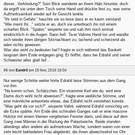
dieser...Verkleidung?" Sein Blick wanderte an ihrem Hals hinunter, doch
da ergriff sie unter dem Tisch seine Hand und drückte fest zu, was seine
Aufmerksamkeit wieder auf ihr Gesicht lenkte.
"Ihr seid in Gefahr," hauchte sie so leise dass er es kaum verstand.
"Wie meint Ihr..." setzte er an, doch sie unterbrach ihn mit einem
scharfen Blick. "Später," wisperte sie und sah ihm noch einmal
eindrücklich in die Augen. Dann ließ Ta-er Valions Hand los und wandte
sich wieder ihren übrigen Sitznachbarn zu; lachend und scherzend als
wäre nichts gewesen.
Was das wohl zu bedeuten hat?
fragte er sich während das Bankett
langsam dem Ende entgegen ging. Er hoffte, dass bei Edrahil und seiner
Schwester alles glatt lief...
#8
von
Eandril
am 18 Nov, 2016 19:50
Nur wenige Schritte weiter hörte Edrahil leise Stimmen aus dem Gang
vor ihm.
"Na komm schon, Schätzchen. Ein strammer Kerl wie du, wird eine
Dame doch wohl nicht abweisen?", fragte eine weibliche Stimme, und
eine männliche antwortete etwas, das Edrahil nicht verstehen konnte.
"Was geht da vor sich?", wisperte Valirë, während Edrahil vorsichtig um
die Ecke spähte. Am Ende des schmalen Ganges sah er eine massive
Holztür mit einem kleinen vergitterten Fenster darin, und davor auf dem
Gang zwei Männer in der Rüstung der Palastwache. Beide standen
allerdings alles andere als aufmerksam Wache, sondern waren von einer
sehr leicht bekleideten Frau abgelenkt, die ihnen abwechselnd ins Ohr