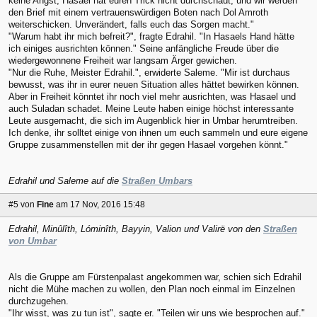
keine Angst, Hasael hat euren Trick nicht durchschaut, und wir werden
den Brief mit einem vertrauenswürdigen Boten nach Dol Amroth
weiterschicken. Unverändert, falls euch das Sorgen macht."
"Warum habt ihr mich befreit?", fragte Edrahil. "In Hasaels Hand hätte
ich einiges ausrichten können." Seine anfängliche Freude über die
wiedergewonnene Freiheit war langsam Ärger gewichen.
"Nur die Ruhe, Meister Edrahil.", erwiderte Saleme. "Mir ist durchaus
bewusst, was ihr in eurer neuen Situation alles hättet bewirken können.
Aber in Freiheit könntet ihr noch viel mehr ausrichten, was Hasael und
auch Suladan schadet. Meine Leute haben einige höchst interessante
Leute ausgemacht, die sich im Augenblick hier in Umbar herumtreiben.
Ich denke, ihr solltet einige von ihnen um euch sammeln und eure eigene
Gruppe zusammenstellen mit der ihr gegen Hasael vorgehen könnt."
Edrahil und Saleme auf die
Straßen Umbars
#5
von
Fine
am 17 Nov, 2016 15:48
Edrahil, Minûlîth, Lóminîth, Bayyin, Valion und Valirë von den
Straßen
von Umbar
Als die Gruppe am Fürstenpalast angekommen war, schien sich Edrahil
nicht die Mühe machen zu wollen, den Plan noch einmal im Einzelnen
durchzugehen.
"Ihr wisst, was zu tun ist", sagte er. "Teilen wir uns wie besprochen auf."