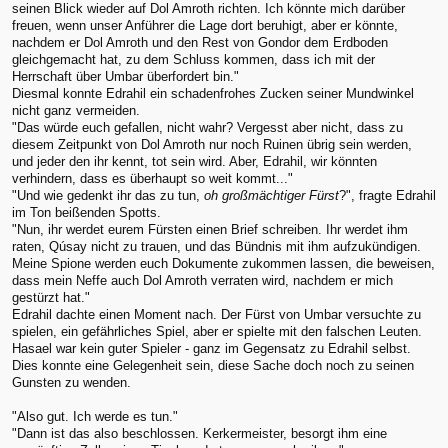
seinen Blick wieder auf Dol Amroth richten. Ich könnte mich darüber
freuen, wenn unser Anführer die Lage dort beruhigt, aber er könnte,
nachdem er Dol Amroth und den Rest von Gondor dem Erdboden
gleichgemacht hat, zu dem Schluss kommen, dass ich mit der
Herrschaft über Umbar überfordert bin."
Diesmal konnte Edrahil ein schadenfrohes Zucken seiner Mundwinkel
nicht ganz vermeiden.
"Das würde euch gefallen, nicht wahr? Vergesst aber nicht, dass zu
diesem Zeitpunkt von Dol Amroth nur noch Ruinen übrig sein werden,
und jeder den ihr kennt, tot sein wird. Aber, Edrahil, wir könnten
verhindern, dass es überhaupt so weit kommt..."
"Und wie gedenkt ihr das zu tun,
oh großmächtiger Fürst
?", fragte Edrahil
im Ton beißenden Spotts.
"Nun, ihr werdet eurem Fürsten einen Brief schreiben. Ihr werdet ihm
raten, Qúsay nicht zu trauen, und das Bündnis mit ihm aufzukündigen.
Meine Spione werden euch Dokumente zukommen lassen, die beweisen,
dass mein Neffe auch Dol Amroth verraten wird, nachdem er mich
gestürzt hat."
Edrahil dachte einen Moment nach. Der Fürst von Umbar versuchte zu
spielen, ein gefährliches Spiel, aber er spielte mit den falschen Leuten.
Hasael war kein guter Spieler - ganz im Gegensatz zu Edrahil selbst.
Dies konnte eine Gelegenheit sein, diese Sache doch noch zu seinen
Gunsten zu wenden.
"Also gut. Ich werde es tun."
"Dann ist das also beschlossen. Kerkermeister, besorgt ihm eine