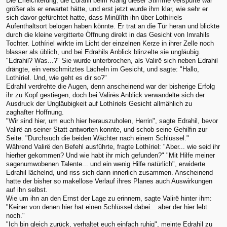
Die Erleichterung, die Edrahil beim Klang dieser Stimme verspürte war
größer als er erwartet hätte, und erst jetzt wurde ihm klar, wie sehr er
sich davor gefürchtet hatte, dass Minûlîth ihn über Lothíriels
Aufenthaltsort belogen haben könnte. Er trat an die Tür heran und blickte
durch die kleine vergitterte Öffnung direkt in das Gesicht von Imrahils
Tochter. Lothíriel wirkte im Licht der einzelnen Kerze in ihrer Zelle noch
blasser als üblich, und bei Edrahils Anblick blinzelte sie ungläubig.
"Edrahil? Was...?" Sie wurde unterbrochen, als Valirë sich neben Edrahil
drängte, ein verschmitztes Lächeln im Gesicht, und sagte: "Hallo,
Lothíriel. Und, wie geht es dir so?"
Edrahil verdrehte die Augen, denn anscheinend war der bisherige Erfolg
ihr zu Kopf gestiegen, doch bei Valirës Anblick verwandelte sich der
Ausdruck der Ungläubigkeit auf Lothíriels Gesicht allmählich zu
zaghafter Hoffnung.
"Wir sind hier, um euch hier herauszuholen, Herrin", sagte Edrahil, bevor
Valirë an seiner Statt antworten konnte, und schob seine Gehilfin zur
Seite. "Durchsuch die beiden Wächter nach einem Schlüssel."
Während Valirë den Befehl ausführte, fragte Lothíriel: "Aber... wie seid ihr
hierher gekommen? Und wie habt ihr mich gefunden?" "Mit Hilfe meiner
sagenumwobenen Talente... und ein wenig Hilfe natürlich", erwiderte
Edrahil lächelnd, und riss sich dann innerlich zusammen. Anscheinend
hatte der bisher so makellose Verlauf ihres Planes auch Auswirkungen
auf ihn selbst.
Wie um ihn an den Ernst der Lage zu erinnern, sagte Valirë hinter ihm:
"Keiner von denen hier hat einen Schlüssel dabei... aber der hier lebt
noch."
"Ich bin gleich zurück, verhaltet euch einfach ruhig", meinte Edrahil zu