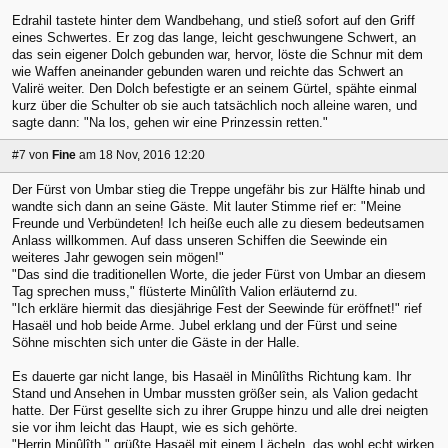
Edrahil tastete hinter dem Wandbehang, und stieß sofort auf den Griff
eines Schwertes. Er zog das lange, leicht geschwungene Schwert, an
das sein eigener Dolch gebunden war, hervor, löste die Schnur mit dem
wie Waffen aneinander gebunden waren und reichte das Schwert an
Valirë weiter. Den Dolch befestigte er an seinem Gürtel, spähte einmal
kurz über die Schulter ob sie auch tatsächlich noch alleine waren, und
sagte dann: "Na los, gehen wir eine Prinzessin retten."
#7
von
Fine
am 18 Nov, 2016 12:20
Der Fürst von Umbar stieg die Treppe ungefähr bis zur Hälfte hinab und
wandte sich dann an seine Gäste. Mit lauter Stimme rief er: "Meine
Freunde und Verbündeten! Ich heiße euch alle zu diesem bedeutsamen
Anlass willkommen. Auf dass unseren Schiffen die Seewinde ein
weiteres Jahr gewogen sein mögen!"
"Das sind die traditionellen Worte, die jeder Fürst von Umbar an diesem
Tag sprechen muss," flüsterte Minûlîth Valion erläuternd zu.
"Ich erkläre hiermit das diesjährige Fest der Seewinde für eröffnet!" rief
Hasaël und hob beide Arme. Jubel erklang und der Fürst und seine
Söhne mischten sich unter die Gäste in der Halle.
Es dauerte gar nicht lange, bis Hasaël in Minûlîths Richtung kam. Ihr
Stand und Ansehen in Umbar mussten größer sein, als Valion gedacht
hatte. Der Fürst gesellte sich zu ihrer Gruppe hinzu und alle drei neigten
sie vor ihm leicht das Haupt, wie es sich gehörte.
"Herrin Minûlîth," grüßte Hasaël mit einem Lächeln, das wohl echt wirken