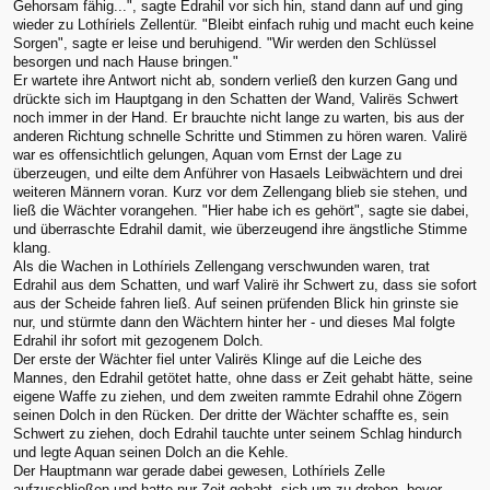
Gehorsam fähig...", sagte Edrahil vor sich hin, stand dann auf und ging
wieder zu Lothíriels Zellentür. "Bleibt einfach ruhig und macht euch keine
Sorgen", sagte er leise und beruhigend. "Wir werden den Schlüssel
besorgen und nach Hause bringen."
Er wartete ihre Antwort nicht ab, sondern verließ den kurzen Gang und
drückte sich im Hauptgang in den Schatten der Wand, Valirës Schwert
noch immer in der Hand. Er brauchte nicht lange zu warten, bis aus der
anderen Richtung schnelle Schritte und Stimmen zu hören waren. Valirë
war es offensichtlich gelungen, Aquan vom Ernst der Lage zu
überzeugen, und eilte dem Anführer von Hasaels Leibwächtern und drei
weiteren Männern voran. Kurz vor dem Zellengang blieb sie stehen, und
ließ die Wächter vorangehen. "Hier habe ich es gehört", sagte sie dabei,
und überraschte Edrahil damit, wie überzeugend ihre ängstliche Stimme
klang.
Als die Wachen in Lothíriels Zellengang verschwunden waren, trat
Edrahil aus dem Schatten, und warf Valirë ihr Schwert zu, dass sie sofort
aus der Scheide fahren ließ. Auf seinen prüfenden Blick hin grinste sie
nur, und stürmte dann den Wächtern hinter her - und dieses Mal folgte
Edrahil ihr sofort mit gezogenem Dolch.
Der erste der Wächter fiel unter Valirës Klinge auf die Leiche des
Mannes, den Edrahil getötet hatte, ohne dass er Zeit gehabt hätte, seine
eigene Waffe zu ziehen, und dem zweiten rammte Edrahil ohne Zögern
seinen Dolch in den Rücken. Der dritte der Wächter schaffte es, sein
Schwert zu ziehen, doch Edrahil tauchte unter seinem Schlag hindurch
und legte Aquan seinen Dolch an die Kehle.
Der Hauptmann war gerade dabei gewesen, Lothíriels Zelle
aufzuschließen und hatte nur Zeit gehabt, sich um zu drehen, bevor