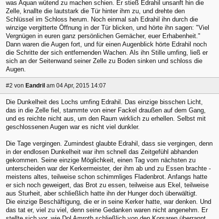
was Aquan wütend zu machen schien. Er stieß Edrahil unsanft hin die
Zelle, knallte die lautstark die Tür hinter ihm zu, und drehte den
Schlüssel im Schloss herum. Noch einmal sah Edrahil ihn durch die
winzige vergitterte Öffnung in der Tür blicken, und hörte ihn sagen: "Viel
Vergnügen in euren ganz persönlichen Gemächer, euer Erhabenheit."
Dann waren die Augen fort, und für einen Augenblick hörte Edrahil noch
die Schritte der sich entfernenden Wachen. Als ihn Stille umfing, ließ er
sich an der Seitenwand seiner Zelle zu Boden sinken und schloss die
Augen.
#2
von
Eandril
am 04 Apr, 2015 14:07
Die Dunkelheit des Lochs umfing Edrahil. Das einzige bisschen Licht,
das in die Zelle fiel, stammte von einer Fackel draußen auf dem Gang,
und es reichte nicht aus, um den Raum wirklich zu erhellen. Selbst mit
geschlossenen Augen war es nicht viel dunkler.
Die Tage vergingen. Zumindest glaubte Edrahil, dass sie vergingen, denn
in der endlosen Dunkelheit war ihm schnell das Zeitgefühl abhanden
gekommen. Seine einzige Möglichkeit, einen Tag vom nächsten zu
unterscheiden war der Kerkermeister, der ihm ab und zu Essen brachte -
meistens altes, teilweise schon schimmliges Fladenbrot. Anfangs hatte
er sich noch geweigert, das Brot zu essen, teilweise aus Ekel, teilweise
aus Sturheit, aber schließlich hatte ihn der Hunger doch überwältigt.
Die einzige Beschäftigung, die er in seine Kerker hatte, war denken. Und
das tat er, viel zu viel, denn seine Gedanken waren nicht angenehm. Er
stellte sich vor, wie Dol Amroth schließlich von den Korsaren überrannt