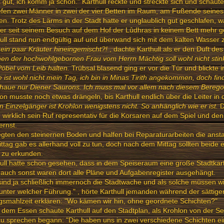
ja gut, ich komm ja schon." Karthull reckte und streckte sich und schaut
efen zwei Männer in zwei der vier Betten im Raum, am Fußende seines
n. Trotz des Lärms in der Stadt hatte er unglaublich gut geschlafen, w
er seit seinem Besuch auf dem Hof der Lûdhras in keinem Bett mehr g
ull stand nun endgültig auf und überwand sich mit dem kalten Wasser
ein paar Kräuter hineingemischt?!
, dachte Karthull als er den Duft de
n der hochwohlgebornen Frau vom Herrn Mächtig soll wohl nicht stink
öbel vom Leib halten.
Trübsal blasend ging er vor die Tür und blickte 
 ist wohl nicht mein Tag, ich bin in Minas Tirith angekommen, doch fin
chaue nur Diener Saurons. Ich muss mal vor allem nach diesem Bereg
on musste noch etwas drängeln, bis Karthull endlich über die Leiter in 
n Einzelgänger ist Krohlon wenigstens nicht. So anhänglich wie er ist.
D
 wirklich sein Ruf representativ für die Korsaren auf dem Spiel und d
ernst.
egten den steinernen Boden und halfen bei Reparaturarbeiten die anst
ttag gab es allerhand voll zu tun, doch nach dem Mittag sollten beide 
 zu erkunden.
ull hatte schon gesehen, dass in dem Speiseraum eine große Stadtka
 auch sonst waren dort alle Pläne und Aufgabenregister ausgehängt.
sind ja schließlich immernoch die Stadtwache und als solche müssen wir
unter welcher Führung." , hörte Karthull jemanden während der sättig
gsmahlzeit erklären: "Wo kämen wir hin, ohne geordnete Schichten?"
dem Essen schaute Karthull auf den Stadtplan, als Krohlon von der Se
u sprechen begann: "Die haben uns in zwei verschiedene Schichten ein