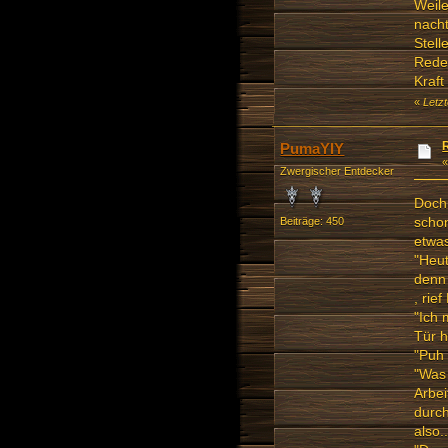
Weile
nacht
Stell
Rede
Kraft
«
Letz
PumaYIY
Zwergischer Entdecker
Doch 
schon
Beiträge: 450
etwas
"Heut
denn
, rie
"Ich 
Tür h
"Puh 
"Was 
Arbei
durch
also.