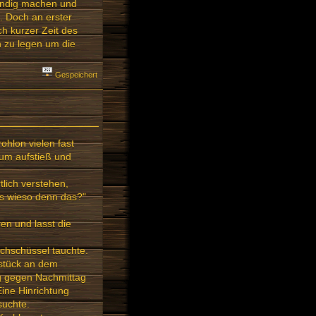
findig machen und
. Doch an erster
ch kurzer Zeit des
 zu legen um die
Gespeichert
ohlon vielen fast
um aufstieß und
lich verstehen,
s wieso denn das?"
en und lasst die
schschüssel tauchte.
hstück an dem
ng gegen Nachmittag
ine Hinrichtung
suchte.