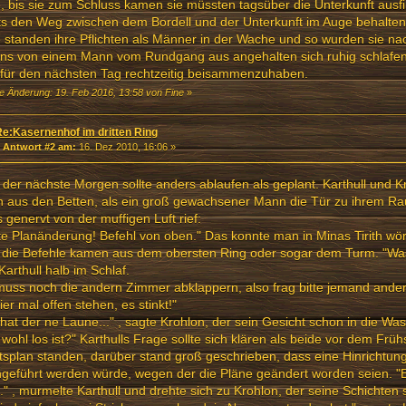
, bis sie zum Schluss kamen sie müssten tagsüber die Unterkunft aus
s den Weg zwischen dem Bordell und der Unterkunft im Auge behalten
e standen ihre Pflichten als Männer in der Wache und so wurden sie na
ns von einem Mann vom Rundgang aus angehalten sich ruhig schlafen
 für den nächsten Tag rechtzeitig beisammenzuhaben.
te Änderung: 19. Feb 2016, 13:58 von Fine
»
Re:Kasernenhof im dritten Ring
«
Antwort #2 am:
16. Dez 2010, 16:06 »
der nächste Morgen sollte anders ablaufen als geplant. Karthull und Kr
 aus den Betten, als ein groß gewachsener Mann die Tür zu ihrem Ra
 genervt von der muffigen Luft rief:
e Planänderung! Befehl von oben." Das konnte man in Minas Tirith wört
 die Befehle kamen aus dem obersten Ring oder sogar dem Turm. "Wa
f Karthull halb im Schlaf.
muss noch die andern Zimmer abklappern, also frag bitte jemand ander
ier mal offen stehen, es stinkt!"
hat der ne Laune..." , sagte Krohlon, der sein Gesicht schon in die Wa
wohl los ist?" Karthulls Frage sollte sich klären als beide vor dem Frü
tsplan standen, darüber stand groß geschrieben, dass eine Hinrichtu
geführt werden würde, wegen der die Pläne geändert worden seien. "E
.." , murmelte Karthull und drehte sich zu Krohlon, der seine Schichten 