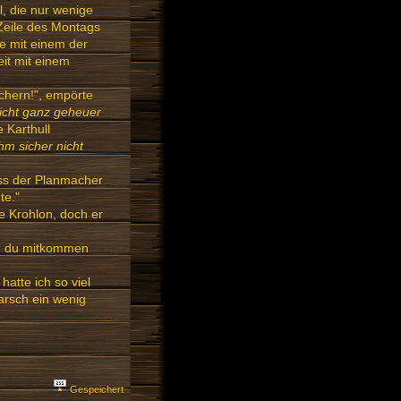
l, die nur wenige
 Zeile des Montags
me mit einem der
it mit einem
chern!", empörte
icht ganz geheuer
e Karthull
m sicher nicht
ass der Planmacher
te."
te Krohlon, doch er
nn du mitkommen
atte ich so viel
arsch ein wenig
Gespeichert