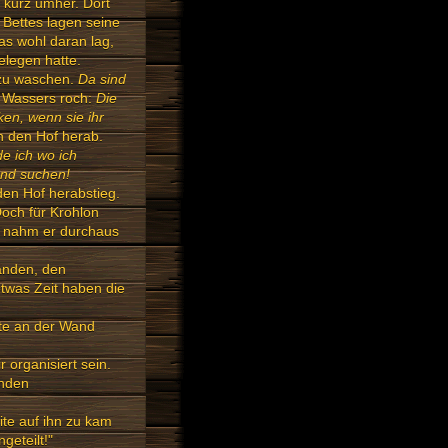
e kurz umher. Dort
 Bettes lagen seine
as wohl daran lag,
elegen hatte.
 zu waschen.
Da sind
s Wassers roch:
Die
en, wenn sie ihr
in den Hof herab.
de ich wo ich
ond suchen!
den Hof herabstieg.
och für Krohlon
en nahm er durchaus
anden, den
etwas Zeit haben die
rte an der Wand
 organisiert sein.
enden
ite auf ihn zu kam
geteilt!"