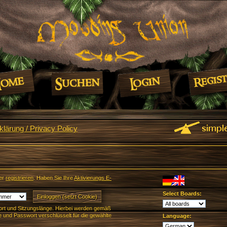
lärung / Privacy Policy
er
registrieren
. Haben Sie Ihre
Aktivierungs E-
Select Boards:
rt und Sitzungslänge. Hierbei werden gemäß
und Passwort verschlüsselt für die gewählte
Language: