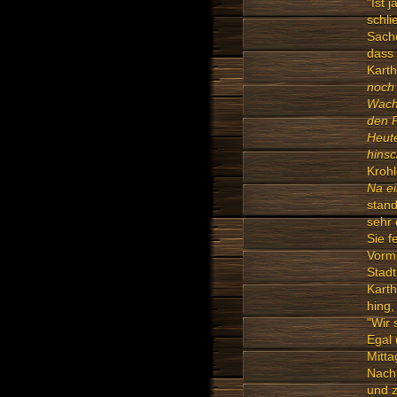
"Ist 
schli
Sache
dass 
Karth
noch 
Wache
den P
Heute
hins
Krohl
Na ei
stand
sehr 
Sie f
Vormi
Stadt
Karth
hing,
"Wir 
Egal 
Mitta
Nach 
und z