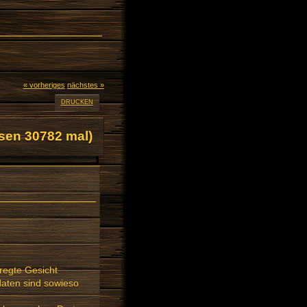
« vorheriges
nächstes »
DRUCKEN
sen 30782 mal)
regte Gesicht
ldaten sind sowieso