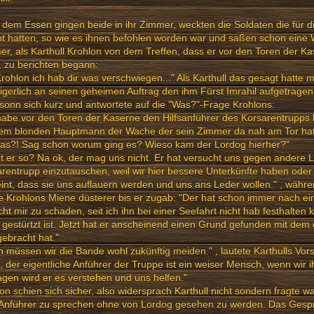
dem Essen gingen beide in ihr Zimmer, weckten die Soldaten die für d
t hatten, so wie es ihnen befohlen worden war und saßen schon eine W
r, als Karthull Krohlon von dem Treffen, dass er vor den Toren der K
, zu berichten begann:
rohlon ich hab dir was verschwiegen..." Als Karthull das gesagt hatte 
gerlich an seinen geheimen Auftrag den ihm Fürst Imrahil aufgetragen
sonn sich kurz und antwortete auf die "Was?"-Frage Krohlons:
habe vor den Toren der Kaserne den Hilfsanführer des Korsarentrupps
dem blonden Hauptmann der Wache der sein Zimmer da nah am Tor hat,
was?! Sag schon worum ging es? Wieso kam der Lordog hierher?"
t er so? Na ok, der mag uns nicht. Er hat versucht uns gegen andere
rentrupp einzutauschen, weil wir hier bessere Unterkünfte haben oder 
nt, dass sie uns auflauern werden und uns ans Leder wollen." , währe
 Krohlons Miene düsterer bis er zugab: "Der hat schon immer nach ein
ht mir zu schaden, seit ich ihn bei einer Seefahrt nicht hab festhalten
gestürtzt ist. Jetzt hat er anscheinend einen Grund gefunden mit dem 
gebracht hat."
 müssen wir die Bande wohl zukünftig meiden." , lautete Karthulls Vor
, der eigentliche Anführer der Truppe ist ein weiser Mensch, wenn wir
agen wird er es verstehen und uns helfen."
on schien sich sicher, also widersprach Karthull nicht sondern fragte w
Anführer zu sprechen ohne von Lordog gesehen zu werden. Das Gespr