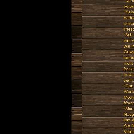
"Da s
verwi
"Nein
bedar
notie
Perso
"Ach 
ihm w
wie i
Gewic
immer
nich
lasse
in Um
wahr.
"Gut,
Worte
Meut
Korsa
"Also
Neugi
ihm d
Am Na
Vormi