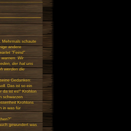
n. Mehrmals schaute
nige andere
artet "Feind"
n warnen. Wir
reden, der hat uns
geh werden die
n seine Gedanken:
l. Das ist so ein
 da ist es!" Krohlon
en schwarzen
ossenheit Krohlons
 in was für
chen?"
h auch gewundert was