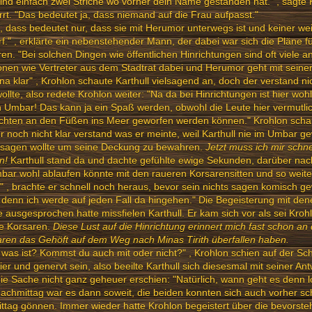
ind einfach zwei Striche wo vorher dein Name gestanden hat." , sagte
rrt. "Das bedeutet ja, dass niemand auf die Frau aufpasst."
, dass bedeutet nur, dass sie mit Herumor unterwegs ist und keiner w
f." , erklärte ein nebenstehender Mann, der dabei war sich die Pläne fü
ren. "Bei solchen Dingen wie öffentlichen Hinrichtungen sind oft viele
nen wie Vertreter aus dem Stadtrat dabei und Herumor geht mit seiner 
na klar" , Krohlon schaute Karthull vielsagend an, doch der verstand n
ollte, also redete Krohlon weiter: "Na da bei Hinrichtungen ist hier woh
n Umbar! Das kann ja ein Spaß werden, obwohl die Leute hier vermutlic
hten an den Füßen ins Meer geworfen werden können." Krohlon schaut
 noch nicht klar verstand was er meinte, weil Karthull nie im Umbar g
t sagen wollte um seine Deckung zu bewahren.
Jetzt muss ich mir schne
n!
Karthull stand da und dachte gefühlte ewige Sekunden, darüber nac
bar wohl ablaufen könnte mit den raueren Korsarensitten und so weiter
" , brachte er schnell noch heraus, bevor sein nichts sagen komisch g
 denn ich werde auf jeden Fall da hingehen." Die Begeisterung mit den
 ausgesprochen hatte missfielen Karthull. Er kam sich vor als sei Kroh
e Korsaren.
Diese Lust auf die Hinrichtung erinnert mich fast schon an
ren das Gehöft auf dem Weg nach Minas Tirith überfallen haben.
 was ist? Kommst du auch mit oder nicht?" , Krohlon schien auf der Sc
er und genervt sein, also beeilte Karthull sich diesesmal mit seiner An
ie Sache nicht ganz geheuer erschien: "Natürlich, wann geht es denn l
chmittag war es dann soweit, die beiden konnten sich auch vorher sc
ttag gönnen. Immer wieder hatte Krohlon begeistert über die bevorste