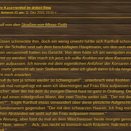
Re:Kasernenhof im dritten Ring
«
Antwort #1 am:
11. Dez 2010, 15:01 »
ull von den
Straßen von Minas Tirith
ssen schmeckte ihm, doch ein wenig unwohl fühlte sich Karthull scho
er die Schulter und sah dem beschäftigten Hauptmann, um den sich ei
en versammelt hatten ins Gesicht.
Von dem hätte ich am wenigsten erw
nt zu werden. Was mach ich jetzt; ich sollte Krohlon vor dem Korsare
n aufpassen. Ich könnte mit dem eigentlichen Anführer der Korsaren 
 mehr gemocht als sein Stellvertreter, aber ich glaub wenn ich da hin
rn mich erwarten.
hull du bist ja schon wieder so schweigsam!" , unterbrach eine Krohlo
hab mal rumgefragt mit wem ich übermorgen auf Frau Elea aufpassen sol
cher, aber der mit dem du morgen Dienst hast ist ganz in Ordnung. Der
e auf einen mittelgroßen Mann, der zwei Tische weiter saß. "Der mit d
n?" , fragte Karthull etwas verwundert über diese plötzliche Aufgeschl
ondorianern gegenüber. "Der mit den schwarzen Haaren. Ich frag mich
ichen Abständen wir wohl auf die Frau aufpassen müssen."
ne Ahnung, aber hast du mal an dem Waschwasser heute morgen gero
 Nein, wieso? ... Ach, das riecht so komisch nach Kräutern, hab mic
oll."