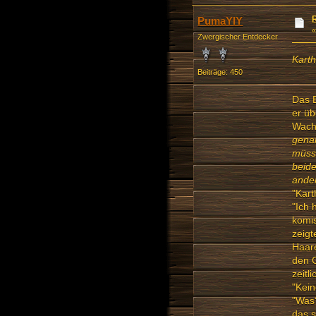
PumaYIY
Zwergischer Entdecker
Karth
Beiträge: 450
Das E
er üb
Wach
genan
müsse
beide
ande
"Kart
"Ich 
komis
zeigt
Haare
den G
zeitl
"Kei
"Was?
das s