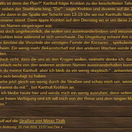
Wo ist denn der Plan?" Karthull folgte Krohlon zu der beschrifteten Tafe
 neben der Stadtkarte hing. "Da!" , sagte Krohlon und deutete auf die
uhr dann in die Spalte der Schicht von 13-19 Uhr wo nur Karthulls Na
rianer stand. Dann tippte Krohlon auf den Dienstag wo er um diese Ze
ren Namen eingetragen war.
ist doch ungeheuerlich, die wollen uns auseinandertreiben und verunsi
Krohlon leise während er sich umschaute.
Die Umgebung scheint ihm n
r fürchtet die Vorurteile der einstigen Feinde der Korsaren.
, spekuliert
eheim.
Ein wenig mehr Bekanntschaft mit den anderen Wachen würde ih
den.
glaub nicht, dass die uns an den Kragen wollen, vielmehr denke ich, d
einfach nicht von den anderen anderen Namen auseinanderhalten konn
 du meinst Karthull, aber ich bleib da ein wenig skeptisch." , antworte
n sich beruhigt zu haben.
gehe jetzt gleich ein wenig durch die Straßen und schau mich um, we
t kannst du mit." , bot Karthull Krohlon an.
 ich bleibe heute hier und werde mich ein wenig ausruhen, denn selten h
zur freien Verfügung und ich will mich von der Reise und dem langen M
en."
ull auf die
Straßen von Minas Tirith
te Änderung: 19. Feb 2016, 13:57 von Fine
»