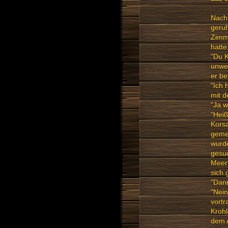
Nach 
geruh
Zimme
hatte
"Du K
unwei
er be
"Ich 
mit 
"Ja 
"Heiß
Korsa
gemei
wurde
gesuc
Meer 
sich 
"Dann
"Nein
vortr
Krohl
dem 