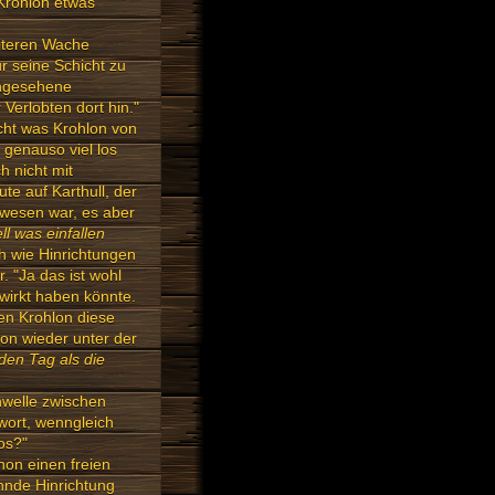
 Krohlon etwas
eiteren Wache
r seine Schicht zu
 angesehene
Verlobten dort hin."
icht was Krohlon von
l genauso viel los
h nicht mit
e auf Karthull, der
ewesen war, es aber
ll was einfallen
h wie Hinrichtungen
. "Ja das ist wohl
ewirkt haben könnte.
en Krohlon diese
lon wieder unter der
 den Tag als die
hwelle zwischen
twort, wenngleich
os?"
hon einen freien
hnde Hinrichtung