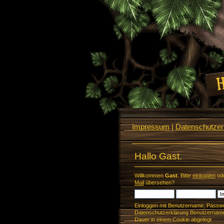
Impressum
|
Datenschutzerk
Hallo Gast.
Willkommen
Gast
. Bitte
einloggen
od
Mail
übersehen?
Einloggen mit Benutzername, Passwo
Datenschutzerklärung Benutzername 
Dauer in einem Cookie abgelegt.