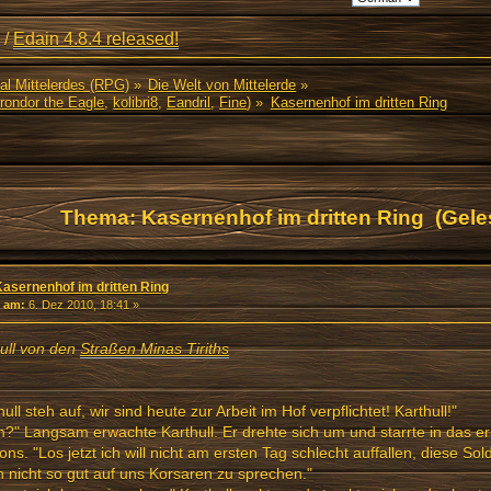
/
Edain 4.8.4 released!
al Mittelerdes (RPG)
»
Die Welt von Mittelerde
»
rondor the Eagle
,
kolibri8
,
Eandril
,
Fine
) »
Kasernenhof im dritten Ring
Thema: Kasernenhof im dritten Ring (Gele
Kasernenhof im dritten Ring
«
am:
6. Dez 2010, 18:41 »
ull von den
Straßen Minas Tiriths
hull steh auf, wir sind heute zur Arbeit im Hof verpflichtet! Karthull!"
" Langsam erwachte Karthull. Er drehte sich um und starrte in das er
ons. "Los jetzt ich will nicht am ersten Tag schlecht auffallen, diese So
 nicht so gut auf uns Korsaren zu sprechen."