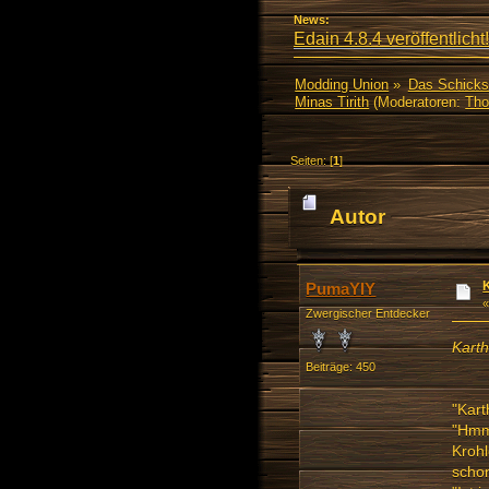
News:
Edain 4.8.4 veröffentlicht!
Modding Union
»
Das Schicks
Minas Tirith
(Moderatoren:
Tho
Seiten: [
1
]
Autor
PumaYIY
Zwergischer Entdecker
Karth
Beiträge: 450
"Kart
"Hmm?
Krohl
schon