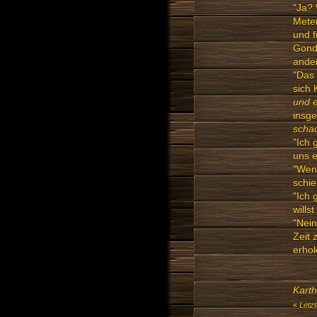
"Ja? 
Meter
und f
Gondo
ande
"Das 
sich 
und e
insg
scha
"Ich 
uns 
"Wenn
schie
"Ich 
wills
"Nein
Zeit 
erhol
Karth
«
Letz