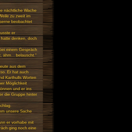
ie nächtliche Wache
eile zu zweit im
aserne beobachtet
musste er
 hatte denken, doch
 bei einem Gespräch
 ähm... belauscht."
 Leute aus dem
so. Er hat auch
nd Karthulls Worten
er Möglichkeit
 können und er ins
er die Gruppe hinter
schlag.
 ihm unsere Sache
ann er vorhabe mit
äch ging noch eine