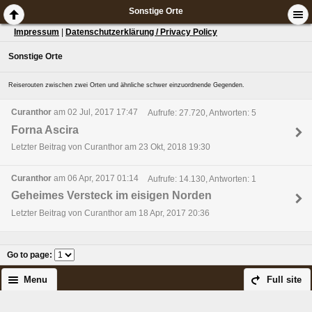
Sonstige Orte
Impressum
|
Datenschutzerklärung / Privacy Policy
Sonstige Orte
Reiserouten zwischen zwei Orten und ähnliche schwer einzuordnende Gegenden.
Curanthor
am 02 Jul, 2017 17:47
Aufrufe: 27.720, Antworten: 5
Forna Ascira
Letzter Beitrag von Curanthor am 23 Okt, 2018 19:30
Curanthor
am 06 Apr, 2017 01:14
Aufrufe: 14.130, Antworten: 1
Geheimes Versteck im eisigen Norden
Letzter Beitrag von Curanthor am 18 Apr, 2017 20:36
Go to page
:
Menu
Full site