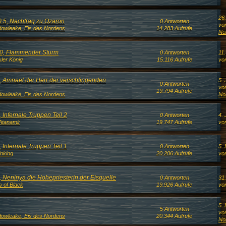
26
0.5, Nachtrag zu Ozaron
0 Antworten
vo
owleake, Eis des Nordens
14.283 Aufrufe
No
10, Flammender Sturm
0 Antworten
11
ler König
15.116 Aufrufe
vo
9, Amnael der Herr der verschlingenden
5. 
0 Antworten
vo
19.794 Aufrufe
owleake, Eis des Nordens
No
 Infernale Truppen Teil 2
0 Antworten
4. 
Atanamir
19.747 Aufrufe
vo
 Infernale Truppen Teil 1
0 Antworten
5. 
inking
20.206 Aufrufe
vo
, Neninya die Hohepriesterin der Eisquelle
0 Antworten
31
s of Black
19.926 Aufrufe
vo
5.
5 Antworten
vo
owleake, Eis des Nordens
20.344 Aufrufe
No