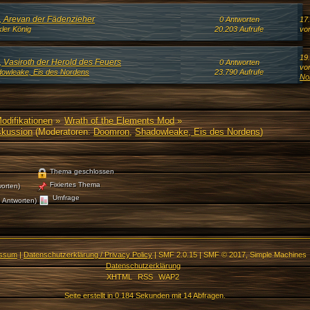
5, Arevan der Fädenzieher
0 Antworten
17
ler König
20.203 Aufrufe
vo
19
, Vasiroth der Herold des Feuers
0 Antworten
vo
owleake, Eis des Nordens
23.790 Aufrufe
No
Modifikationen
»
Wrath of the Elements Mod
»
skussion
(Moderatoren:
Doomron
,
Shadowleake, Eis des Nordens
)
Thema geschlossen
Fixiertes Thema
orten)
Umfrage
 Antworten)
essum
|
Datenschutzerklärung / Privacy Policy
|
SMF 2.0.15
|
SMF © 2017
,
Simple Machines
Datenschutzerklärung
XHTML
RSS
WAP2
Seite erstellt in 0.184 Sekunden mit 14 Abfragen.