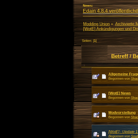
News:
Edain 4.8.4 veröffentlicht!
Modding Union
»
Archivierte 
[WotE] Ankündigungen und Di
Seiten: [
1
]
Betreff
/
B
Allgemeine Frag
Begonnen von
Shad
[WotE] News
Begonnen von
Shad
Modvorstellung
Begonnen von
Shad
[WotE] - Update 
Begonnen von
Soul