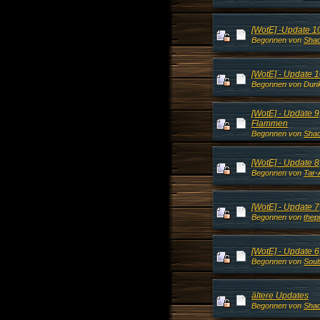
[WotE] -Update 1
Begonnen von
Shad
[WotE] - Update 
Begonnen von Dunk
[WotE] - Update 
Flammen
Begonnen von
Shad
[WotE] - Update 8,
Begonnen von
Tar-
[WotE] - Update 7,
Begonnen von
thep
[WotE] - Update 6
Begonnen von
Soul
ältere Updates
Begonnen von
Shad