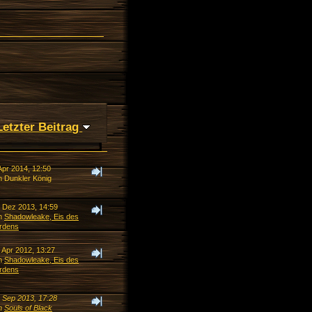
Letzter Beitrag
Apr 2014, 12:50
n Dunkler König
. Dez 2013, 14:59
n
Shadowleake, Eis des
rdens
 Apr 2012, 13:27
n
Shadowleake, Eis des
rdens
. Sep 2013, 17:28
n
Souls of Black