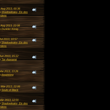
. Aug 2013, 00:36
n
Shadowleake, Eis des
rdens
. Aug 2013, 22:08
n Dunkler König
Jul 2013, 10:57
n
Shadowleake, Eis des
rdens
Jun 2013, 15:12
n
Tar-Atanamir
Mai 2013, 13:26
n
thepinking
. Mär 2013, 22:06
n
Souls of Black
 Mär 2013, 12:01
n
Shadowleake, Eis des
rdens