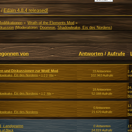
/
Edain 4.8.4 released!
Modifikationen
»
Wrath of the Elements Mod
»
skussion
(Moderatoren:
Doomron
,
Shadowleake, Eis des Nordens
)
egonnen von
Antworten
/
Aufrufe
en und Diskussionen zur WotE Mod
33 Antworten
2. 
owleake, Eis des Nordens
102.963 Aufrufe
vo
«
1
2
3
Alle
»
24
18 Antworten
vo
owleake, Eis des Nordens
52.088 Aufrufe
«
1
2
Alle
»
No
12.
0 Antworten
vo
owleake, Eis des Nordens
21.670 Aufrufe
No
11, Landgewinn
0 Antworten
17
s of Black
14.819 Aufrufe
vo