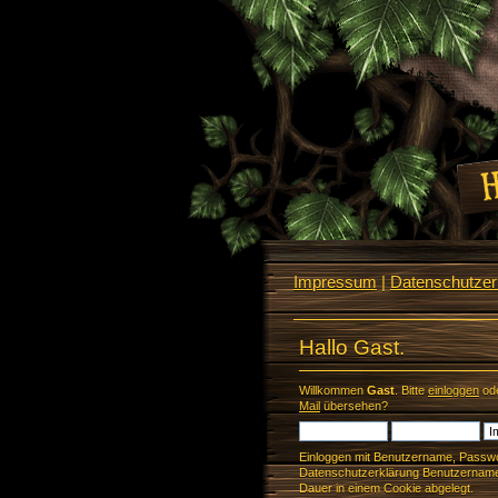
Impressum
|
Datenschutzerk
Hallo Gast.
Willkommen
Gast
. Bitte
einloggen
od
Mail
übersehen?
Einloggen mit Benutzername, Passwo
Datenschutzerklärung Benutzername 
Dauer in einem Cookie abgelegt.