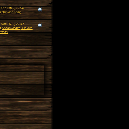
. Feb 2013, 12:54
n Dunkler König
. Dez 2012, 21:47
n
Shadowleake, Eis des
rdens