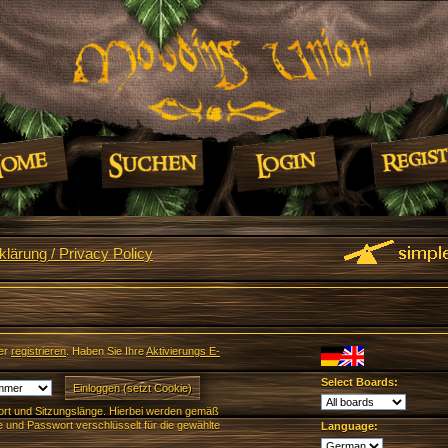
lärung / Privacy Policy
er
registrieren
. Haben Sie Ihre
Aktivierungs E-
Select Boards:
rt und Sitzungslänge. Hierbei werden gemäß
und Passwort verschlüsselt für die gewählte
Language: