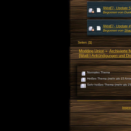
[WotE] - Update 
Begonnen von Dunk
[WotE] - Update 4
Begonnen von
Shad
Seiten: [
1
]
Modding Union
»
Archivierte 
[WotE] Ankündigungen und Di
Normales Thema
Heißes Thema (mehr als 15 Antw
Sehr heißes Thema (mehr als 25
Impr