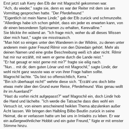
Erst jetzt sah Kerry den Elb der mit Magrochil gekommen war.
"Ach, du wieder," sagte sie, denn es war der Reiter mit dem sie am
Vormittag gesprochen hatte. "Der
Pferdefreund
."
"Eigentlich ist mein Name Lindir," gab der Elb zurück und schmunzelte.
"Allerdings habe ich schon gehört, dass ein jeder es erwarten kann, von
dir einen besonderen Spitznamen zu erhalten, Kerevalline."
Sie blickte ihn wütend an. "Ich frage mich, woher du all dieses Wissen
über mich hast," sagte sie misstrauisch.
"Man hört so einiges unter den Wanderern in der Wildnis, zu denen unter
anderem mein guter Freund Rilmir von den Dúnedain gehört. Mehr als
deinen Namen und eine grobe Beschreibung weiß ich aber nicht. Rilmir
hat mir nur erzählt, mit wem er gerne durch die Lande reist."
"Er hat gesagt er reist
gerne
mit mir?" fragte sie eilig nach.
"Nun... mit dir, dem guten Lónar und mit Magrochil," sagte Lindir, der
wohl nicht ganz wusste was er von ihrer Frage halten sollte.
Magrochil lachte. "Du bist so offensichtlich, Kerra."
"Bin ich überhaupt nicht!" wehrte diese sich. "Erzähl uns doch bitte
etwas mehr über den Grund eurer Reise,
Pferdefreund
. Was genau wollt
ihr im Auenland?"
"Hast du vorhin nicht aufgepasst?" warf Magrochil ein, doch Lindir hob
die Hand und lächelte. "Ich werde die Tatsache dass dies wohl ein
Versuch ist, von einem anscheinend heiklen Thema abzulenken außer
Acht lassen. Wir bringen den Halbling Bilbo Beutlin zurück in seine
Heimat, die er verlassen hatte um bei uns in Imladris zu leben. Er war
ein außergewöhnlicher Hobbit und ein guter Freund," fügte er mit ernster
Stimme hinzu.