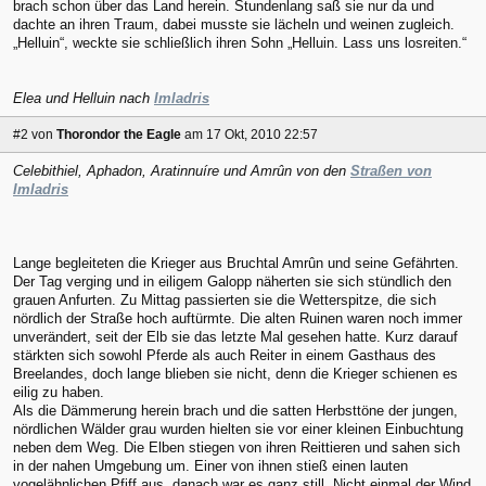
brach schon über das Land herein. Stundenlang saß sie nur da und
dachte an ihren Traum, dabei musste sie lächeln und weinen zugleich.
„Helluin“, weckte sie schließlich ihren Sohn „Helluin. Lass uns losreiten.“
Elea und Helluin nach
Imladris
#2
von
Thorondor the Eagle
am 17 Okt, 2010 22:57
Celebithiel, Aphadon, Aratinnuíre und Amrûn von den
Straßen von
Imladris
Lange begleiteten die Krieger aus Bruchtal Amrûn und seine Gefährten.
Der Tag verging und in eiligem Galopp näherten sie sich stündlich den
grauen Anfurten. Zu Mittag passierten sie die Wetterspitze, die sich
nördlich der Straße hoch auftürmte. Die alten Ruinen waren noch immer
unverändert, seit der Elb sie das letzte Mal gesehen hatte. Kurz darauf
stärkten sich sowohl Pferde als auch Reiter in einem Gasthaus des
Breelandes, doch lange blieben sie nicht, denn die Krieger schienen es
eilig zu haben.
Als die Dämmerung herein brach und die satten Herbsttöne der jungen,
nördlichen Wälder grau wurden hielten sie vor einer kleinen Einbuchtung
neben dem Weg. Die Elben stiegen von ihren Reittieren und sahen sich
in der nahen Umgebung um. Einer von ihnen stieß einen lauten
vogelähnlichen Pfiff aus, danach war es ganz still. Nicht einmal der Wind