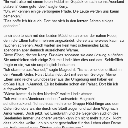
"Ihr wollt also mit einem toten Hobbit im Gepäck einfach so ins Auenland
platzen? Keine gute Idee," sagte Kerry.
"Oh, wir kennen einige verborgene Pfade. Die Leute werden uns kaum
bemerken."
"Das hoffe ich für euch. Dort hat sich in den letzten Jahren einiges
geändert."
Lindir setzte sich mit den beiden Mädchen an eines der nahen Feuer,
denn die Elben hatten mehrere angezündet, die seltsamerweise kaum zu
rauchen schienen. Auch warfen sie kein weit scheinendes Licht,
spendeten aber dennoch ausreichend Wärme.
Diese Elben,
dachte Kerry.
Für alles scheinen sie eine Lösung zu haben.
Sie unterhielten sich einige Zeit mit Lindir über dies und das. Schließlich
fragte er sie, wo sie ursprünglich herkamen.
"Ich stamme aus Arandol," sagte Magrochil. "Es ist eine kleine Stadt in
den Pinnath Gelin. Fürst Elatan lebt dort mit seinem Gefolge. Meine
Eltern sind reiche Grundbesitzer aus der Umgebung und haben ein
großes Haus in Arandol. Es ist beinahe schon ein Palast. Dort bin ich
aufgewachsen."
"Wieso kamst du in den Norden?" wollte Lindir wissen.
"Ich wollte ein Abenteuer erleben," antwortete Magrochil
schulterzuckend. "Ich schloss mich einer Gruppe Flüchtlinge aus dem
Osten Gondors an, die durch die Stadt zogen und auf dem Weg nach
Arnor waren. Doch jetzt, wo Enedwaith und die Gegenden südlich des
Breelandes immer unsicherer werden kann ich nicht mehr zurück. Nicht
dass ich das wollte. Ich bin nicht geschaffen für das Leben einer Dame
am Hofe irgend eines Fürsten oder Statthalters."