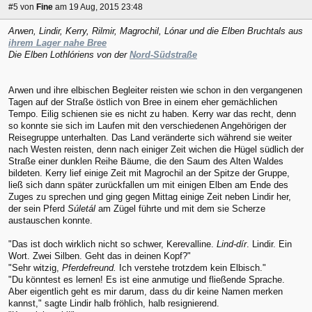
#5
von
Fine
am 19 Aug, 2015 23:48
Arwen, Lindir, Kerry, Rilmir, Magrochil, Lónar und die Elben Bruchtals aus
ihrem Lager nahe Bree
Die Elben Lothlóriens von der
Nord-Südstraße
Arwen und ihre elbischen Begleiter reisten wie schon in den vergangenen
Tagen auf der Straße östlich von Bree in einem eher gemächlichen
Tempo. Eilig schienen sie es nicht zu haben. Kerry war das recht, denn
so konnte sie sich im Laufen mit den verschiedenen Angehörigen der
Reisegruppe unterhalten. Das Land veränderte sich während sie weiter
nach Westen reisten, denn nach einiger Zeit wichen die Hügel südlich der
Straße einer dunklen Reihe Bäume, die den Saum des Alten Waldes
bildeten. Kerry lief einige Zeit mit Magrochil an der Spitze der Gruppe,
ließ sich dann später zurückfallen um mit einigen Elben am Ende des
Zuges zu sprechen und ging gegen Mittag einige Zeit neben Lindir her,
der sein Pferd
Súletál
am Zügel führte und mit dem sie Scherze
austauschen konnte.
"Das ist doch wirklich nicht so schwer, Kerevalline.
Lind-dír
. Lindir. Ein
Wort. Zwei Silben. Geht das in deinen Kopf?"
"Sehr witzig,
Pferdefreund.
Ich verstehe trotzdem kein Elbisch."
"Du könntest es lernen! Es ist eine anmutige und fließende Sprache.
Aber eigentlich geht es mir darum, dass du dir keine Namen merken
kannst," sagte Lindir halb fröhlich, halb resignierend.