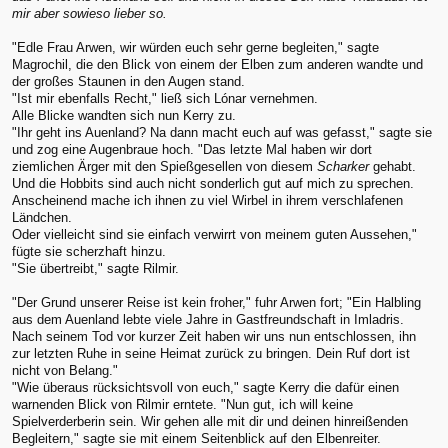
mir aber sowieso lieber so.
"Edle Frau Arwen, wir würden euch sehr gerne begleiten," sagte
Magrochil, die den Blick von einem der Elben zum anderen wandte und
der großes Staunen in den Augen stand.
"Ist mir ebenfalls Recht," ließ sich Lónar vernehmen.
Alle Blicke wandten sich nun Kerry zu.
"Ihr geht ins Auenland? Na dann macht euch auf was gefasst," sagte sie
und zog eine Augenbraue hoch. "Das letzte Mal haben wir dort
ziemlichen Ärger mit den Spießgesellen von diesem
Scharker
gehabt.
Und die Hobbits sind auch nicht sonderlich gut auf mich zu sprechen.
Anscheinend mache ich ihnen zu viel Wirbel in ihrem verschlafenen
Ländchen.
Oder vielleicht sind sie einfach verwirrt von meinem guten Aussehen,"
fügte sie scherzhaft hinzu.
"Sie übertreibt," sagte Rilmir.
"Der Grund unserer Reise ist kein froher," fuhr Arwen fort; "Ein Halbling
aus dem Auenland lebte viele Jahre in Gastfreundschaft in Imladris.
Nach seinem Tod vor kurzer Zeit haben wir uns nun entschlossen, ihn
zur letzten Ruhe in seine Heimat zurück zu bringen. Dein Ruf dort ist
nicht von Belang."
"Wie überaus rücksichtsvoll von euch," sagte Kerry die dafür einen
warnenden Blick von Rilmir erntete. "Nun gut, ich will keine
Spielverderberin sein. Wir gehen alle mit dir und deinen hinreißenden
Begleitern," sagte sie mit einem Seitenblick auf den Elbenreiter.