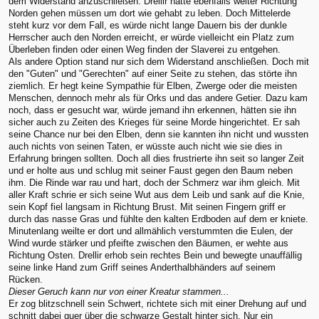
dem Widerstand anzuschließen. Drellir hätte ebenfalls weiter Richtung
Norden gehen müssen um dort wie gehabt zu leben. Doch Mittelerde
steht kurz vor dem Fall, es würde nicht lange Dauern bis der dunkle
Herrscher auch den Norden erreicht, er würde vielleicht ein Platz zum
Überleben finden oder einen Weg finden der Slaverei zu entgehen.
Als andere Option stand nur sich dem Widerstand anschließen. Doch mit
den "Guten" und "Gerechten" auf einer Seite zu stehen, das störte ihn
ziemlich. Er hegt keine Sympathie für Elben, Zwerge oder die meisten
Menschen, dennoch mehr als für Orks und das andere Getier. Dazu kam
noch, dass er gesucht war, würde jemand ihn erkennen, hätten sie ihn
sicher auch zu Zeiten des Krieges für seine Morde hingerichtet. Er sah
seine Chance nur bei den Elben, denn sie kannten ihn nicht und wussten
auch nichts von seinen Taten, er wüsste auch nicht wie sie dies in
Erfahrung bringen sollten. Doch all dies frustrierte ihn seit so langer Zeit
und er holte aus und schlug mit seiner Faust gegen den Baum neben
ihm. Die Rinde war rau und hart, doch der Schmerz war ihm gleich. Mit
aller Kraft schrie er sich seine Wut aus dem Leib und sank auf die Knie,
sein Kopf fiel langsam in Richtung Brust. Mit seinen Fingern griff er
durch das nasse Gras und fühlte den kalten Erdboden auf dem er kniete.
Minutenlang weilte er dort und allmählich verstummten die Eulen, der
Wind wurde stärker und pfeifte zwischen den Bäumen, er wehte aus
Richtung Osten. Drellir erhob sein rechtes Bein und bewegte unauffällig
seine linke Hand zum Griff seines Anderthalbhänders auf seinem
Rücken.
Dieser Geruch kann nur von einer Kreatur stammen...
Er zog blitzschnell sein Schwert, richtete sich mit einer Drehung auf und
schnitt dabei quer über die schwarze Gestalt hinter sich. Nur ein