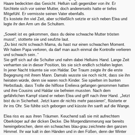
Haare bedeckten das Gesicht. Helluin saß gegenüber von ihr. Er
fürchtete sich vor seiner Mutter, doch andererseits hatte er tiefes
Mitgefühl. Er vermisste seinen Vater ebenfalls.
Es kostete ihn viel Zeit, aber schließlich setzte er sich neben Elea und
legte ihr den Arm um die Schultern.
„Soweit ist es gekommen, dass du deine schwache Mutter trösten
musst“, stotterte sie und seufzte laut.
„Du bist nicht schwach Mama, du hast nur einen schwachen Moment.
Wir haben Papa verloren, da darf man auch einmal die Kontrolle verlieren
und schwach sein..“
Sie griff sich auf die Schulter und nahm dabei Helluins Hand. Lange Zeit
verharrten sie in dieser Position, bis sie sich endlich schlafen legten.
In jener Nacht träumte sie von Haldar. Der Traum zeigte ihr die erste
Begegnung mit ihrem Mann. Damals wusste sie noch nicht, dass sie ihn
heiraten würde, denn sie waren noch Kinder. Sie spielten im bunten
Herbstlaub, dass Trolle die hilflose Erelieva gefangen genommen hatten
und ihre Cousins und Haldar sie befreien mussten. Nach dem
gefährlichen Kampf stand er neben Elea und griff nach ihrer Hand. „Jetzt
bist du in Sicherheit. Jetzt kann dir nichts mehr passieren“, flüsterte er
ihr ins Ohr. Sie fühlte sich geborgen und küsste ihn sanft auf die Wange.
Elea riss es aus ihren Träumen. Keuchend saß sie mit aufrechtem
Oberkörper auf der dicken Decke. Die Morgendämmerung war bereits
hereingebrochen, denn ein schwaches blau-grau zeichnete den ganzen
Himmel. Ihr war kalt in den Händen und in den Füßen, denn der Winter