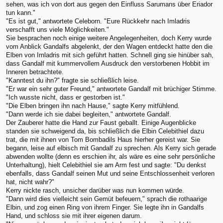
sehen, was ich von dort aus gegen den Einfluss Sarumans über Eriador
tun kann."
"Es ist gut," antwortete Celeborn. "Eure Rückkehr nach Imladris
verschafft uns viele Möglichkeiten."
Sie besprachen noch einige weitere Angelegenheiten, doch Kerry wurde
vom Anblick Gandalfs abgelenkt, der den Wagen entdeckt hatte den die
Elben von Imladris mit sich geführt hatten. Schnell ging sie hinüber sah,
dass Gandalf mit kummervollem Ausdruck den verstorbenen Hobbit im
Inneren betrachtete.
"Kanntest du ihn?" fragte sie schließlich leise.
"Er war ein sehr guter Freund," antwortete Gandalf mit brüchiger Stimme.
"Ich wusste nicht, dass er gestorben ist."
"Die Elben bringen ihn nach Hause," sagte Kerry mitfühlend.
"Dann werde ich sie dabei begleiten," antwortete Gandalf.
Der Zauberer hatte die Hand zur Faust geballt. Einige Augenblicke
standen sie schweigend da, bis schließlich die Elbin Celebithiel dazu
trat, die mit ihnen von Tom Bombadils Haus hierher gereist war. Sie
begann, leise auf elbisch mit Gandalf zu sprechen. Als Kerry sich gerade
abwenden wollte (denn es erschien ihr, als wäre es eine sehr persönliche
Unterhaltung), hielt Celebithiel sie am Arm fest und sagte: "Du denkst
ebenfalls, dass Gandalf seinen Mut und seine Entschlossenheit verloren
hat, nicht wahr?"
Kerry nickte rasch, unsicher darüber was nun kommen würde.
"Dann wird dies vielleicht sein Gemüt befeuern," sprach die rothaarige
Elbin, und zog einen Ring von ihrem Finger. Sie legte ihn in Gandalfs
Hand, und schloss sie mit ihrer eigenen darum.