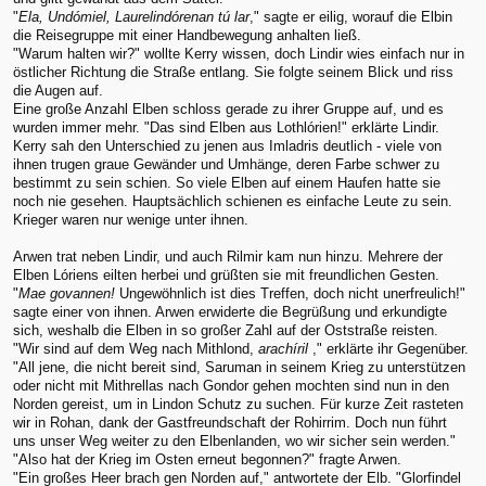
"
Ela, Undómiel, Laurelindórenan tú lar
," sagte er eilig, worauf die Elbin
die Reisegruppe mit einer Handbewegung anhalten ließ.
"Warum halten wir?" wollte Kerry wissen, doch Lindir wies einfach nur in
östlicher Richtung die Straße entlang. Sie folgte seinem Blick und riss
die Augen auf.
Eine große Anzahl Elben schloss gerade zu ihrer Gruppe auf, und es
wurden immer mehr. "Das sind Elben aus Lothlórien!" erklärte Lindir.
Kerry sah den Unterschied zu jenen aus Imladris deutlich - viele von
ihnen trugen graue Gewänder und Umhänge, deren Farbe schwer zu
bestimmt zu sein schien. So viele Elben auf einem Haufen hatte sie
noch nie gesehen. Hauptsächlich schienen es einfache Leute zu sein.
Krieger waren nur wenige unter ihnen.
Arwen trat neben Lindir, und auch Rilmir kam nun hinzu. Mehrere der
Elben Lóriens eilten herbei und grüßten sie mit freundlichen Gesten.
"
Mae govannen!
Ungewöhnlich ist dies Treffen, doch nicht unerfreulich!"
sagte einer von ihnen. Arwen erwiderte die Begrüßung und erkundigte
sich, weshalb die Elben in so großer Zahl auf der Oststraße reisten.
"Wir sind auf dem Weg nach Mithlond,
arachíril
," erklärte ihr Gegenüber.
"All jene, die nicht bereit sind, Saruman in seinem Krieg zu unterstützen
oder nicht mit Mithrellas nach Gondor gehen mochten sind nun in den
Norden gereist, um in Lindon Schutz zu suchen. Für kurze Zeit rasteten
wir in Rohan, dank der Gastfreundschaft der Rohirrim. Doch nun führt
uns unser Weg weiter zu den Elbenlanden, wo wir sicher sein werden."
"Also hat der Krieg im Osten erneut begonnen?" fragte Arwen.
"Ein großes Heer brach gen Norden auf," antwortete der Elb. "Glorfindel