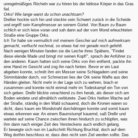
unregelmäßiges Röcheln war zu hören bis der leblose Körper in das Gras
fiel.
Orks! Wie lange warst du schon unachtsam?
Drellier hockte sich hin und steckte sein Schwert zurück in die Scheide
und ergriff sein Kampfmesser an seinem Gürtel. Von Baum zu Baum
schlich er sich leise voran und sah dann auf der vom Mond erleuchteten
Straße eine Gruppe Orks.
Ich Tor habe sie vermutlich mit meinem Geschei auf mich aufmerksam
gemacht, verflucht nochmal, so etwas hat mir gerade noch gefehlt.
Nach wenigen Minuten fanden sie die Leiche ihres Spähers, "Findet
diese elende Made und bringt mir seinen Kopf!", sprach der Anführer zu
den anderen. Kaum hatten sich seine Orks von ihm entfernt, packte ihn
eine Hand im Gesicht und zog ihn nach hinten. Bevor er ein Laut
abgeben konnte, schnitt ihm ein Messer seine Schlagadern und seine
Stimmbänder durch, vor Schmerzen lies der Ork seine Waffe aus den
Händen gleiten. Nicht mehr in der Lage sich zu wehren, brach er
zusammen und konnte nicht einmal mehr im Todeskampf ein Ton von
sich geben. Drellir blickte verachtend zu ihm herab, als dieser sich am
Boden windete und allmählich verblutete. Zwei Orks hielten Wache auf
der Straße, ständig in den Wald schauend, doch die Kronen waren so
dicht, dass kaum ein Mondstrahl durchdringen konnte und somit kaum
etwas erkennen war. An einem Baumstumpf kauernd, saß Drellir und
wartete auf seine Chance zwischen ihnen hindurch zu schlüpfen, was
ihm dann nach einiger Zeit des Versteckens auch endlich gelang.
Er bewegte sich nun im Laufschritt Richtung Bruchtal, doch auf dem
Weg dorthin beschloss er, dass dies nicht sein Ziel werden sollte. Das