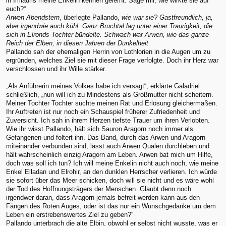
in Imladris meine Enkelin kennen gelernt. Sage mir, wie wirkte sie auf
euch?“
Arwen Abendstern
, überlegte Pallando,
wie war sie? Gastfreundlich, ja,
aber irgendwie auch kühl. Ganz Bruchtal lag unter einer Traurigkeit, die
sich in Elronds Tochter bündelte. Schwach war Arwen, wie das ganze
Reich der Elben, in diesen Jahren der Dunkelheit.
Pallando sah der ehemaligen Herrin von Lothlorien in die Augen um zu
ergründen, welches Ziel sie mit dieser Frage verfolgte. Doch ihr Herz war
verschlossen und ihr Wille stärker.
„Als Anführerin meines Volkes habe ich versagt“, erklärte Galadriel
schließlich, „nun will ich zu Mindestens als Großmutter nicht scheitern.
Meiner Tochter Tochter suchte meinen Rat und Erlösung gleichermaßen.
Ihr Auftreten ist nur noch ein Schauspiel früherer Zufriedenheit und
Zuversicht. Ich sah in ihrem Herzen tiefste Trauer um ihren Verlobten.
Wie ihr wisst Pallando, hält sich Sauron Aragorn noch immer als
Gefangenen und foltert ihn. Das Band, durch das Arwen und Aragorn
miteinander verbunden sind, lässt auch Arwen Qualen durchleben und
hält wahrscheinlich einzig Aragorn am Leben. Arwen bat mich um Hilfe,
doch was soll ich tun? Ich will meine Enkelin nicht auch noch, wie meine
Enkel Elladan und Elrohir, an den dunklen Herrscher verlieren. Ich würde
sie sofort über das Meer schicken, doch will sie nicht und es wäre wohl
der Tod des Hoffnungsträgers der Menschen. Glaubt denn noch
irgendwer daran, dass Aragorn jemals befreit werden kann aus den
Fängen des Roten Auges, oder ist das nur ein Wunschgedanke um dem
Leben ein erstrebenswertes Ziel zu geben?“
Pallando unterbrach die alte Elbin, obwohl er selbst nicht wusste, was er