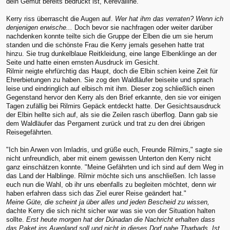
dein Gemüt bereits bedrückt ist, Kerevalline."
Kerry riss überrascht die Augen auf.
Wer hat ihm das verraten? Wenn ich
denjenigen erwische...
Doch bevor sie nachfragen oder weiter darüber
nachdenken konnte teilte sich die Gruppe der Elben die um sie herum
standen und die schönste Frau die Kerry jemals gesehen hatte trat
hinzu. Sie trug dunkelblaue Reitkleidung, eine lange Elbenklinge an der
Seite und hatte einen ernsten Ausdruck im Gesicht.
Rilmir neigte ehrfürchtig das Haupt, doch die Elbin schien keine Zeit für
Ehrerbietungen zu haben. Sie zog den Waldläufer beiseite und sprach
leise und eindringlich auf elbisch mit ihm. Dieser zog schließlich einen
Gegenstand hervor den Kerry als den Brief erkannte, den sie vor einigen
Tagen zufällig bei Rilmirs Gepäck entdeckt hatte. Der Gesichtsausdruck
der Elbin hellte sich auf, als sie die Zeilen rasch überflog. Dann gab sie
dem Waldläufer das Pergament zurück und trat zu den drei übrigen
Reisegefährten.
"Ich bin Arwen von Imladris, und grüße euch, Freunde Rilmirs," sagte sie
nicht unfreundlich, aber mit einem gewissen Unterton den Kerry nicht
ganz einschätzen konnte. "Meine Gefährten und ich sind auf dem Weg in
das Land der Halblinge. Rilmir möchte sich uns anschließen. Ich lasse
euch nun die Wahl, ob ihr uns ebenfalls zu begleiten möchtet, denn wir
haben erfahren dass sich das Ziel eurer Reise geändert hat."
Meine Güte, die scheint ja über alles und jeden Bescheid zu wissen,
dachte Kerry die sich nicht sicher war was sie von der Situation halten
sollte.
Erst heute morgen hat der Dúnadan die Nachricht erhalten dass
das Paket ins Auenland soll und nicht in dieses Dorf nahe Tharbads. Ist