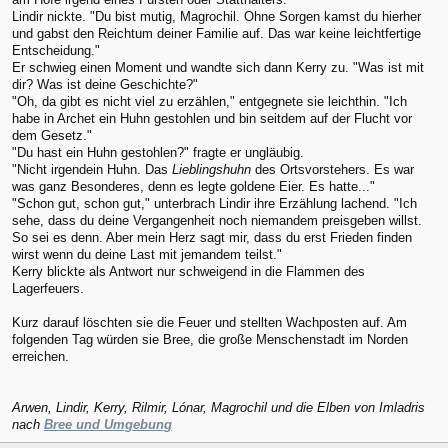
Lindir nickte. "Du bist mutig, Magrochil. Ohne Sorgen kamst du hierher
und gabst den Reichtum deiner Familie auf. Das war keine leichtfertige
Entscheidung."
Er schwieg einen Moment und wandte sich dann Kerry zu. "Was ist mit
dir? Was ist deine Geschichte?"
"Oh, da gibt es nicht viel zu erzählen," entgegnete sie leichthin. "Ich
habe in Archet ein Huhn gestohlen und bin seitdem auf der Flucht vor
dem Gesetz."
"Du hast ein Huhn gestohlen?" fragte er ungläubig.
"Nicht irgendein Huhn. Das
Lieblingshuhn
des Ortsvorstehers. Es war
was ganz Besonderes, denn es legte goldene Eier. Es hatte..."
"Schon gut, schon gut," unterbrach Lindir ihre Erzählung lachend. "Ich
sehe, dass du deine Vergangenheit noch niemandem preisgeben willst.
So sei es denn. Aber mein Herz sagt mir, dass du erst Frieden finden
wirst wenn du deine Last mit jemandem teilst."
Kerry blickte als Antwort nur schweigend in die Flammen des
Lagerfeuers.
Kurz darauf löschten sie die Feuer und stellten Wachposten auf. Am
folgenden Tag würden sie Bree, die große Menschenstadt im Norden
erreichen.
Arwen, Lindir, Kerry, Rilmir, Lónar, Magrochil und die Elben von Imladris
nach
Bree und Umgebung