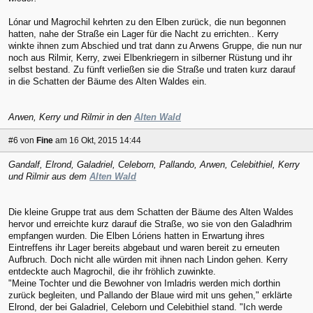
Lónar und Magrochil kehrten zu den Elben zurück, die nun begonnen
hatten, nahe der Straße ein Lager für die Nacht zu errichten.. Kerry
winkte ihnen zum Abschied und trat dann zu Arwens Gruppe, die nun nur
noch aus Rilmir, Kerry, zwei Elbenkriegern in silberner Rüstung und ihr
selbst bestand. Zu fünft verließen sie die Straße und traten kurz darauf
in die Schatten der Bäume des Alten Waldes ein.
Arwen, Kerry und Rilmir in den
Alten Wald
#6
von
Fine
am 16 Okt, 2015 14:44
Gandalf, Elrond, Galadriel, Celeborn, Pallando, Arwen, Celebithiel, Kerry
und Rilmir aus dem
Alten Wald
Die kleine Gruppe trat aus dem Schatten der Bäume des Alten Waldes
hervor und erreichte kurz darauf die Straße, wo sie von den Galadhrim
empfangen wurden. Die Elben Lóriens hatten in Erwartung ihres
Eintreffens ihr Lager bereits abgebaut und waren bereit zu erneuten
Aufbruch. Doch nicht alle würden mit ihnen nach Lindon gehen. Kerry
entdeckte auch Magrochil, die ihr fröhlich zuwinkte.
"Meine Tochter und die Bewohner von Imladris werden mich dorthin
zurück begleiten, und Pallando der Blaue wird mit uns gehen," erklärte
Elrond, der bei Galadriel, Celeborn und Celebithiel stand. "Ich werde