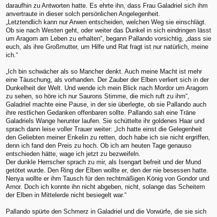
daraufhin zu Antworten hatte. Es ehrte ihn, dass Frau Galadriel sich ihm
anvertraute in dieser solch persönlichen Angelegenheit.
„Letztendlich kann nur Arwen entscheiden, welchen Weg sie einschlägt.
Ob sie nach Westen geht, oder weiter das Dunkel in sich eindringen lässt
um Aragorn am Leben zu erhalten“, begann Pallando vorsichtig, „dass sie
euch, als ihre Großmutter, um Hilfe und Rat fragt ist nur natürlich, meine
ich.“
„Ich bin schwächer als so Mancher denkt. Auch meine Macht ist mehr
eine Täuschung, als vorhanden. Der Zauber der Elben verliert sich in der
Dunkelheit der Welt. Und wende ich mein Blick nach Mordor um Aragorn
zu sehen, so höre ich nur Saurons Stimme, die mich ruft zu ihm“,
Galadriel machte eine Pause, in der sie überlegte, ob sie Pallando auch
ihre restlichen Gedanken offenbaren sollte. Pallando sah eine Träne
Galadriels Wange herunter laufen. Sie schüttelte ihr goldenes Haar und
sprach dann leise voller Trauer weiter: „Ich hatte einst die Gelegenheit
den Geliebten meiner Enkelin zu retten, doch habe ich sie nicht ergriffen,
denn ich fand den Preis zu hoch. Ob ich am heuten Tage genauso
entschieden hätte, wage ich jetzt zu bezweifeln.
Der dunkle Herrscher sprach zu mir, als Isengart befreit und der Mund
getötet wurde. Den Ring der Elben wollte er, den der nie besessen hatte.
Nenya wollte er ihm Tausch für den rechtmäßigen König von Gondor und
Arnor. Doch ich konnte ihn nicht abgeben, nicht, solange das Scheitern
der Elben in Mittelerde nicht besiegelt war.“
Pallando spürte den Schmerz in Galadriel und die Vorwürfe, die sie sich