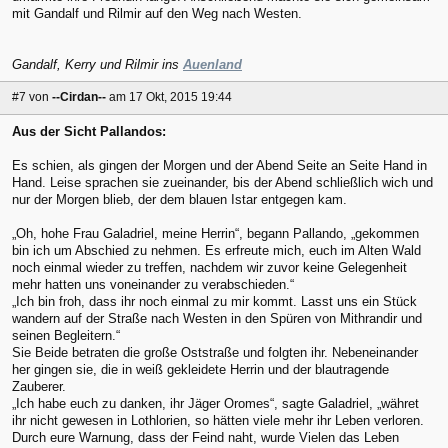
mit Gandalf und Rilmir auf den Weg nach Westen.
Gandalf, Kerry und Rilmir ins
Auenland
#7
von
--Cirdan--
am 17 Okt, 2015 19:44
Aus der Sicht Pallandos:
Es schien, als gingen der Morgen und der Abend Seite an Seite Hand in
Hand. Leise sprachen sie zueinander, bis der Abend schließlich wich und
nur der Morgen blieb, der dem blauen Istar entgegen kam.
„Oh, hohe Frau Galadriel, meine Herrin“, begann Pallando, „gekommen
bin ich um Abschied zu nehmen. Es erfreute mich, euch im Alten Wald
noch einmal wieder zu treffen, nachdem wir zuvor keine Gelegenheit
mehr hatten uns voneinander zu verabschieden.“
„Ich bin froh, dass ihr noch einmal zu mir kommt. Lasst uns ein Stück
wandern auf der Straße nach Westen in den Spüren von Mithrandir und
seinen Begleitern.“
Sie Beide betraten die große Oststraße und folgten ihr. Nebeneinander
her gingen sie, die in weiß gekleidete Herrin und der blautragende
Zauberer.
„Ich habe euch zu danken, ihr Jäger Oromes“, sagte Galadriel, „währet
ihr nicht gewesen in Lothlorien, so hätten viele mehr ihr Leben verloren.
Durch eure Warnung, dass der Feind naht, wurde Vielen das Leben