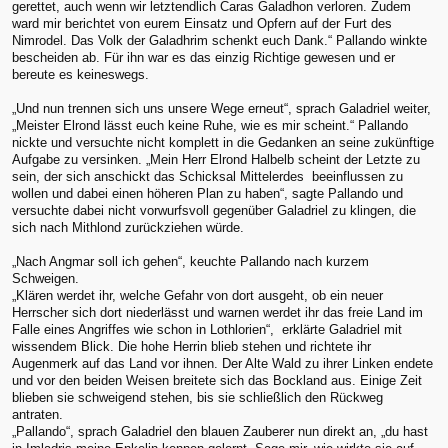
gerettet, auch wenn wir letztendlich Caras Galadhon verloren. Zudem
ward mir berichtet von eurem Einsatz und Opfern auf der Furt des
Nimrodel. Das Volk der Galadhrim schenkt euch Dank.“ Pallando winkte
bescheiden ab. Für ihn war es das einzig Richtige gewesen und er
bereute es keineswegs.
„Und nun trennen sich uns unsere Wege erneut“, sprach Galadriel weiter,
„Meister Elrond lässt euch keine Ruhe, wie es mir scheint.“ Pallando
nickte und versuchte nicht komplett in die Gedanken an seine zukünftige
Aufgabe zu versinken. „Mein Herr Elrond Halbelb scheint der Letzte zu
sein, der sich anschickt das Schicksal Mittelerdes beeinflussen zu
wollen und dabei einen höheren Plan zu haben“, sagte Pallando und
versuchte dabei nicht vorwurfsvoll gegenüber Galadriel zu klingen, die
sich nach Mithlond zurückziehen würde.
„Nach Angmar soll ich gehen“, keuchte Pallando nach kurzem
Schweigen.
„Klären werdet ihr, welche Gefahr von dort ausgeht, ob ein neuer
Herrscher sich dort niederlässt und warnen werdet ihr das freie Land im
Falle eines Angriffes wie schon in Lothlorien“, erklärte Galadriel mit
wissendem Blick. Die hohe Herrin blieb stehen und richtete ihr
Augenmerk auf das Land vor ihnen. Der Alte Wald zu ihrer Linken endete
und vor den beiden Weisen breitete sich das Bockland aus. Einige Zeit
blieben sie schweigend stehen, bis sie schließlich den Rückweg
antraten.
„Pallando“, sprach Galadriel den blauen Zauberer nun direkt an, „du hast