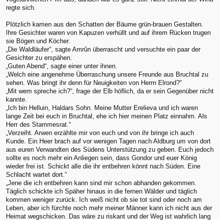
regte sich.
Plötzlich kamen aus den Schatten der Bäume grün-brauen Gestalten.
Ihre Gesichter waren von Kapuzen verhüllt und auf ihrem Rücken trugen
sie Bögen und Köcher.
„Die Waldläufer“, sagte Amrûn überrascht und versuchte ein paar der
Gesichter zu erspähen.
„Guten Abend“, sagte einer unter ihnen.
„Welch eine angenehme Überraschung unsere Freunde aus Bruchtal zu
sehen. Was bringt ihr denn für Neuigkeiten von Herrn Elrond?“
„Mit wem spreche ich?“, frage der Elb höflich, da er sein Gegenüber nicht
kannte.
„Ich bin Helluin, Haldars Sohn. Meine Mutter Erelieva und ich waren
lange Zeit bei euch in Bruchtal, ehe ich hier meinen Platz einnahm. Als
Herr des Stammesrat.“
„Verzeiht. Arwen erzählte mir von euch und von ihr bringe ich auch
Kunde. Ein Heer brach auf vor wenigen Tagen nach Aldburg um von dort
aus euren Verwandten des Südens Unterstützung zu geben. Euch jedoch
sollte es noch mehr ein Anliegen sein, dass Gondor und euer König
wieder frei ist. Schickt alle die ihr entbehren könnt nach Süden. Eine
Schlacht wartet dort.“
„Jene die ich entbehren kann sind mir schon abhanden gekommen.
Täglich schickte ich Späher hinaus in die fernen Wälder und täglich
kommen weniger zurück. Ich weiß nicht ob sie tot sind oder noch am
Leben, aber ich fürchte noch mehr meiner Männer kann ich nicht aus der
Heimat wegschicken. Das wäre zu riskant und der Weg ist wahrlich lang