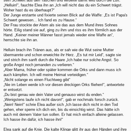
sein Schwert aus den Taschen und wirbelte damit wild durch die Luft.
„Helluin!“, fauchte Elea ihn an „Ich will nicht das du ein Schwert trägst.
Woher hast du es überhaupt?“
Der Junge erstarrte und fixierte seinen Blick auf die Waffe: „Es ist Papa's
Schwert gewesen... Ich fand es zu Hause.“
Der Frau stockte der Atem als sie das aus dem Mund ihres Sohnes
hörte. Eilig stand sie auf, ging zu ihm und riss es ihm förmlich aus der
Hand. „Keiner meiner Männer fasst jemals wieder eine Waffe an“,
herrschte sie ihn an.
Helluin brach ihn Tränen aus, als er sah wie die Wut seine Mutter
übermannte und schon erweichte ihr Herz. „Es tut mir Leid“, sagte sie
und strich ihm sanft durch die Haare „Ich habe nur solche Angst. So
große Angst noch jemanden zu verlieren.“
„Aber Mama, früher oder später kommen die Orks und dann muss ich
auch kämpfen. Ich will meine Heimat verteidigen.“
„Nicht solange es einen Fluchtweg gibt“
„Nie im Leben werde ich vor diesen dreckigen Orks fliehen!“, antwortete
er entsetzt.
„Du bist genau wie dein Vater und genauso wirst du enden.“
„Wenigstens laufe ich nicht davon!“, gab er nochmals forsch zurück.
„Nein! Nein!“ schrie Elea außer sich „Ich lasse dich nicht in den Tod
gehen, eher sperre ich dich ein, bis du einsichtig wirst. Das hätte ich
auch mit deinem Vater tun sollen. Er hat mich einfach alleine gelassen.
Ich hasse ihn dafür, ich hasse ihn!“
Elea sank auf die Knie. Die kalte Klinge glitt ihr aus den Händen und ihre