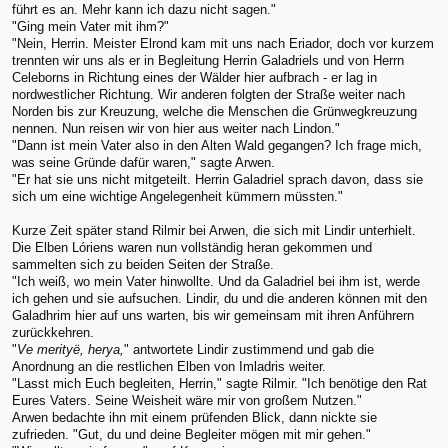
führt es an. Mehr kann ich dazu nicht sagen."
"Ging mein Vater mit ihm?"
"Nein, Herrin. Meister Elrond kam mit uns nach Eriador, doch vor kurzem
trennten wir uns als er in Begleitung Herrin Galadriels und von Herrn
Celeborns in Richtung eines der Wälder hier aufbrach - er lag in
nordwestlicher Richtung. Wir anderen folgten der Straße weiter nach
Norden bis zur Kreuzung, welche die Menschen die Grünwegkreuzung
nennen. Nun reisen wir von hier aus weiter nach Lindon."
"Dann ist mein Vater also in den Alten Wald gegangen? Ich frage mich,
was seine Gründe dafür waren," sagte Arwen.
"Er hat sie uns nicht mitgeteilt. Herrin Galadriel sprach davon, dass sie
sich um eine wichtige Angelegenheit kümmern müssten."
Kurze Zeit später stand Rilmir bei Arwen, die sich mit Lindir unterhielt.
Die Elben Lóriens waren nun vollständig heran gekommen und
sammelten sich zu beiden Seiten der Straße.
"Ich weiß, wo mein Vater hinwollte. Und da Galadriel bei ihm ist, werde
ich gehen und sie aufsuchen. Lindir, du und die anderen können mit den
Galadhrim hier auf uns warten, bis wir gemeinsam mit ihren Anführern
zurückkehren.
"
Ve merityë, herya,
" antwortete Lindir zustimmend und gab die
Anordnung an die restlichen Elben von Imladris weiter.
"Lasst mich Euch begleiten, Herrin," sagte Rilmir. "Ich benötige den Rat
Eures Vaters. Seine Weisheit wäre mir von großem Nutzen."
Arwen bedachte ihn mit einem prüfenden Blick, dann nickte sie
zufrieden. "Gut, du und deine Begleiter mögen mit mir gehen."