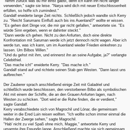
"Nimm zurück was du mir einst gabst, denn ich kann ihn nicht länger
verwenden," sagte sie leise. "Narya wird dich mit neuer Entschlossenheit
erfüllen, so hoffe ich zumindest."
Gandalf erwiderte lange Zeit nichts. Schließlich jedoch wandte sich Kerry
zu. "Reicht Sarumans Einfluß auch bis ins Auenland?" wollte er wissen.
"Es gehen dort Dinge vor, die mir gar nicht gefallen," antwortete sie. "Es
würde Sinn ergeben, wenn er dahinter steckt."
"Dann werde ich gehen. Nicht zu den Anfurten, doch eine direkte
Konfrontation mit Saruman werde ich jetzt dennoch nicht wagen. Aber ich
werde tun, was ich kann, um im Auenland wieder Frieden einkehren zu
lassen. Um Bilbos Willen."
"Und du gehst mit ihm, und erinnerst ihn an seine Aufgabe, ja?" verlangte
Celebithiel.
"Das mache ich!" erwiderte Kerry. "Das mache ich."
Gandalf stand auf und richtete seinen Stab gen Westen. "Dann lasst uns
aufbrechen."
Der Zauberer sprach anschließend einige Zeit mit Galadriel und
schließlich wurde beschlossen, den verstorbenen Bilbo als symbolischen
Akt mit einem der Schiffe, die an den Grauen Anfurten lagen, nach
Westen zu schicken. "Dort wird er die Ruhe finden, die er verdient,"
sagte Gandalf.
Kerry verabschiedete sich von Magrochil und Lónar, die gemeinsam
weiter in die Ered Luin reisen wollten. "Ich wollte schon immer einmal die
Hallen der Zwerge sehen," sagte Magrochil.
"Hab' nicht zu viel Spaß ohne mich, Maggie," antwortete Kerry und
umarmte ihre Freundin lange. Anschließend machte sie sich gemeinsam