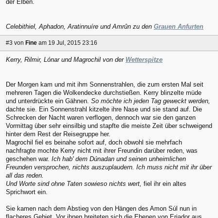
der Elben.
Celebithiel, Aphadon, Aratinnuíre und Amrûn zu den
Grauen Anfurten
#3
von
Fine
am 19 Jul, 2015 23:16
Kerry, Rilmir, Lónar und Magrochil von der
Wetterspitze
Der Morgen kam und mit ihm Sonnenstrahlen, die zum ersten Mal seit
mehreren Tagen die Wolkendecke durchstießen. Kerry blinzelte müde
und unterdrückte ein Gähnen.
So möchte ich jeden Tag geweckt werden,
dachte sie. Ein Sonnenstrahl kitzelte ihre Nase und sie stand auf. Die
Schrecken der Nacht waren verflogen, dennoch war sie den ganzen
Vormittag über sehr einsilbig und stapfte die meiste Zeit über schweigend
hinter dem Rest der Reisegruppe her.
Magrochil fiel es beinahe sofort auf, doch obwohl sie mehrfach
nachfragte mochte Kerry nicht mit ihrer Freundin darüber reden, was
geschehen war.
Ich hab' dem Dúnadan und seinen unheimlichen
Freunden versprochen, nichts auszuplaudern. Ich muss nicht mit ihr über
all das reden.
Und Worte sind ohne Taten sowieso nichts wert,
fiel ihr ein altes
Sprichwort ein.
Sie kamen nach dem Abstieg von den Hängen des Amon Súl nun in
flacheres Gebiet. Vor ihnen breiteten sich die Ebenen von Eriador aus,