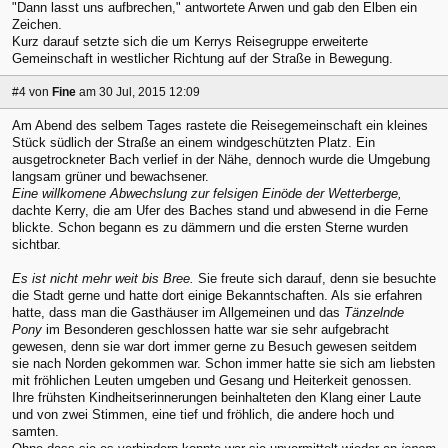
"Dann lasst uns aufbrechen," antwortete Arwen und gab den Elben ein
Zeichen.
Kurz darauf setzte sich die um Kerrys Reisegruppe erweiterte
Gemeinschaft in westlicher Richtung auf der Straße in Bewegung.
#4
von
Fine
am 30 Jul, 2015 12:09
Am Abend des selbem Tages rastete die Reisegemeinschaft ein kleines
Stück südlich der Straße an einem windgeschützten Platz. Ein
ausgetrockneter Bach verlief in der Nähe, dennoch wurde die Umgebung
langsam grüner und bewachsener.
Eine willkomene Abwechslung zur felsigen Einöde der Wetterberge,
dachte Kerry, die am Ufer des Baches stand und abwesend in die Ferne
blickte. Schon begann es zu dämmern und die ersten Sterne wurden
sichtbar.
Es ist nicht mehr weit bis Bree.
Sie freute sich darauf, denn sie besuchte
die Stadt gerne und hatte dort einige Bekanntschaften. Als sie erfahren
hatte, dass man die Gasthäuser im Allgemeinen und das
Tänzelnde
Pony
im Besonderen geschlossen hatte war sie sehr aufgebracht
gewesen, denn sie war dort immer gerne zu Besuch gewesen seitdem
sie nach Norden gekommen war. Schon immer hatte sie sich am liebsten
mit fröhlichen Leuten umgeben und Gesang und Heiterkeit genossen.
Ihre frühsten Kindheitserinnerungen beinhalteten den Klang einer Laute
und von zwei Stimmen, eine tief und fröhlich, die andere hoch und
samten.