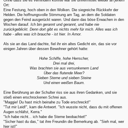
Ohne dass sie es verhindern konnte war sie unvermittelt wieder an
jenem
Ort:
Eine Festung, hoch oben in den Wolken. Die siegreiche Rückkehr der
Helden. Die hoffnungsvolle Stimmung am Tag, an dem die Soldaten
gegen den Feind ausgerückt waren. Und dann das böse Erwachen in den
Wochen darauf.
Ich bin gerannt und gerannt, und habe nie
zurückgeblickt. Denn dort gibt es nichts mehr für mich. Alles was ich
habe - alles was ich brauche - ist hier. In Arnor.
Als sie an das Land dachte, fiel ihr ein altes Gedicht ein, das sie vor
einigen Jahren über dessen Bewohner gehört hatte:
Hohe Schiffe, hohe Herrscher,
Drei mal drei,
Was brachten sie aus versunkenem Land
Über das flutende Meer?
Sieben Sterne und sieben Steine
Und einen weißen Baum.
Eine Berührung an der Schulter riss sie aus ihren Gedanken, und sie
stieß einen erschrockenen Schrei aus.
"Maggie! Du hast mich beinahe zu Tode erschreckt!"
"Tut mir Leid!", kam die Antwort. "Ich wusste nicht, dass du mit offenen
Augen schläfst, Kerra."
"Ich habe nicht... ich habe die Sterne beobachtet!"
"Sicher hast du das," tat ihre Freundin die Bemerkung ab. "Sieh mal, wer
hier ist!"