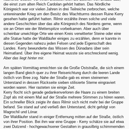
die einst zum alten Reich Cardolan gehört hatten. Das Nördliche
Königreich war vor vielen Jahren in drei Teilreiche zerbrochen, welche
untereinander Krieg um den Besitz des Wachtturms dessen Ruine Kerry
gesehen hatte geführt hatten. Rilmir erzählte ihnen solche und viele
andere Geschichten über das alte Königreich des Nordens gerne, wenn
sie an Orten wie der Wetterspitze vorbeikamen. Aber auch über
scheinbar unwichtige Orte wie einen Kreis verwitterter Steine oder eine
alte Statue hatte der Waldläufer einiges zu erzählen, denn er kannte in
diesen Gegenden nahezu jeden Felsen und jede Eigenschaft des
Landes. Kerry bewunderte das Wissen des Dúnadans über sein
Heimatland. Über ihre eigene Heimat wusste sie erschreckend wenig.
Aber das liegt hinter mir.
Am späten Vormittag erreichten sie die Große Oststraße, die sich einem
langen Band gleich quer zu ihrer Reiserichtung durch die leeren Lande
östlich von Bree zog. Nahe der Straße gab es einen steinernen
Unterstand in dessen Rückseite sieben stilisierte Sterne eingraviert
worden waren. Hier rasteten sie einige Zeit.
Kerry flocht sich gerade gedankenverloren die Haare zu einem breiten
Zopf als mit einem Mal auf der Straße mehrere Stimmen zu hören waren.
Ein schneller Blick zeigte ihr dass Rilmir sich nicht mehr bei der Gruppe
befand. Sie stand auf und verließ den Unterstand, dicht gefolgt von
Magrochil und Lónar.
Der Waldläufer stand in einiger Entfernung mitten auf der Straße, östlich
von ihrer Position. Bei ihm war eine Gruppe - Kerry schätze sie auf etwa
zwei Dutzend - hochgewachsener Gestalten in grausilbrig schimmernden