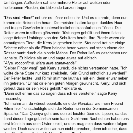
Umhängen. Außerdem sah sie mehrere Reiter auf weißen oder
hellbraunen Pferden, die blitzende Lanzen trugen.
"Das sind Elben!" entfuhr es Lónar neben ihr. Und es stimmte, denn nun
kamen die Reisenden heran. Die meisten hatten langes dunkles Haar
und trugen Gewänder in unterschiedlichen blassfarbenen Tönen. Die
Reiter waren in silbern glänzende Rüstungen gehüllt und ihnen fielen
lange tiefrote Umhänge von den Schultern herab. Ihre Pferde waren die
anmutigsten Tiere, die Kerry je gesehen hatte. Staunend trat sie einige
Schritte näher als die Elben beinahe heran waren und strich einem der
Rösser sanft durch die blonde Mähne. Der Reiter ließ es geschehen und
lächelte. Er blickte sie an und sagte etwas auf elbisch.
"
Aiya, rocconilmë. Mára aurë atanavendë!
"
"Selber Finger weg!" gab Kerry zurück, die nichts verstanden hatte. "Ich
wollte deine Stute nur kurz streicheln. Kein Grund unhöflich zu werden!"
Der Reiter lachte, und Rilmir stimmte lauthals mit ein, denn er war neben
ihn getreten. "Er hat dir einen guten Morgen gewünscht, Kerry, und sich
gefreut dass dir sein Ross gefällt," erklärte er.
"Dann soll er mir das so sagen dass ich es verstehe," sagte Kerry
missmutig.
"Ich nahm an, du wärest ebenfalls eine der
Núnataní
wie mein Freund
Rilmir hier," entschuldigte sich der Reiter nun in der Gemeinsamen
Sprache. "Das Quenya geht uns derzeit leichter über die Lippen, da das
Land dieser Tage gefährlich sein kann. Schlimme Nachrichten haben uns
erst kürzlich aus dem Osten ereilt, und es mag sein dass weitere folgen
werden. Doch davon wollen wir nun nicht sprechen, denn ich sehe, dass