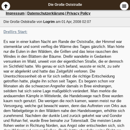
Die Große Oststraße
Impressum
|
Datenschutzerklärung / Privacy Policy
Die Große Oststraße
von
Logrim
am 01 Apr, 2008 02:07
Drellirs Start:
Es war in einer kalten Nacht am Rande der Oststraße, der Himmel war
sternenklar und somit verflog die Wärme des Tages gänzlich. Man hörte
nur die Eulen in den Wäldern, die Grillen und das leise rauschen des
Windes in den Blättern der Bäume. Drellir wandelte in Gedanken
versunken im Wald, unweit von der eigentlichen Straße, die er dennoch
im Sichtfeld hatte. Wo genau er sich befand, wusste er nicht, zu sehr
war er abgelenkt und hatte das Zeitgefühl verloren. Die
Unentschlossenheit ob er für sich selbst die richtige Entscheidung
getroffen hatte, plagte ihn schon seit Tagen. Es begann schon vor
Monaten als die schwarzen Angreifer damals in Bree eindrangen,
seitdem hat sich seine Lage maßgeblich verändert. Man merkte die
andauernden Kämpfe in Mittelerde, die Handelswege nach Bree wurden
kaum noch genutzt. Die wenigen die noch kamen, waren meist nur die
Versorgung, welche gut bewacht waren, denn das Auftreten von Orks aus
dem Nebelgebirge in den Wäldern nahe den Handelswegen, erhöhte sich
zunehmend. Nachdem der dunkle Lord zurück gekehrt war und Gondor
und Rohan fiel, wurde Bree beinahe zur Totenstadt. Die meisten Leute
flohen weiter in Richtung Norden, aus Angst oder entschieden sich, sich