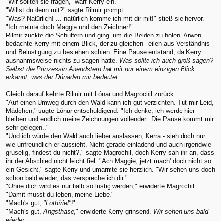
"Wir sollten sie fragen," warf Kerry ein.
"Willst du denn mit?" sagte Rilmir prompt.
"Was? Natürlich! ... natürlich komme ich mit dir mit!" stieß sie hervor.
"Ich meinte doch Maggie und den Zeichner!"
Rilmir zuckte die Schultern und ging, um die Beiden zu holen. Arwen
bedachte Kerry mit einem Blick, der zu gleichen Teilen aus Verständnis
und Belustigung zu bestehen schien. Eine Pause entstand, da Kerry
ausnahmsweise nichts zu sagen hatte.
Was sollte ich auch groß sagen?
Selbst die Prinzessin Abendstern hat mit nur einem einzigen Blick
erkannt, was der Dúnadan mir bedeutet.
Gleich darauf kehrte Rilmir mit Lónar und Magrochil zurück.
"Auf einen Umweg durch den Wald kann ich gut verzichten. Tut mir Leid,
Mädchen," sagte Lónar entschuldigend. "Ich denke, ich werde hier
bleiben und endlich meine Zeichnungen vollenden. Die Pause kommt mir
sehr gelegen.."
"Und ich würde den Wald auch lieber auslassen, Kerra - sieh doch nur
wie unfreundlich er aussieht. Nicht gerade einladend und auch irgendwie
gruselig, findest du nicht?," sagte Magrochil, doch Kerry sah ihr an, dass
ihr der Abschied nicht leicht fiel. "Ach Maggie, jetzt mach' doch nicht so
ein Gesicht," sagte Kerry und umarmte sie herzlich. "Wir sehen uns doch
schon bald wieder, das verspreche ich dir."
"Ohne dich wird es nur halb so lustig werden," erwiderte Magrochil.
"Damit musst du leben, meine Liebe."
"Mach's gut,
"Lothíriel"
!"
"Mach's gut,
Angsthase
," erwiderte Kerry grinsend.
Wir sehen uns bald
wieder.