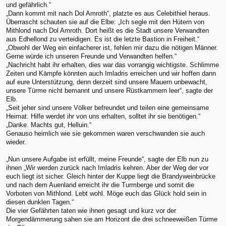
und gefährlich.“
„Dann kommt mit nach Dol Amroth“, platzte es aus Celebithiel heraus.
Überrascht schauten sie auf die Elbe: „Ich segle mit den Hütern von
Mithlond nach Dol Amroth. Dort heißt es die Stadt unsere Verwandten
aus Edhellond zu verteidigen. Es ist die letzte Bastion in Freiheit.“
„Obwohl der Weg ein einfacherer ist, fehlen mir dazu die nötigen Männer.
Gerne würde ich unseren Freunde und Verwandten helfen.“
„Nachricht habt ihr erhalten, dies war das vorrangig wichtigste. Schlimme
Zeiten und Kämpfe könnten auch Imladris erreichen und wir hoffen dann
auf eure Unterstützung, denn derzeit sind unsere Mauern unbewacht,
unsere Türme nicht bemannt und unsere Rüstkammern leer“, sagte der
Elb.
„Seit jeher sind unsere Völker befreundet und teilen eine gemeinsame
Heimat. Hilfe werdet ihr von uns erhalten, solltet ihr sie benötigen.“
„Danke. Machts gut, Helluin.“
Genauso heimlich wie sie gekommen waren verschwanden sie auch
wieder.
„Nun unsere Aufgabe ist erfüllt, meine Freunde“, sagte der Elb nun zu
ihnen „Wir werden zurück nach Imladris kehren. Aber der Weg der vor
euch liegt ist sicher. Gleich hinter der Kuppe liegt die Brandyweinbrücke
und nach dem Auenland erreicht ihr die Turmberge und somit die
Vorboten von Mithlond. Lebt wohl. Möge euch das Glück hold sein in
diesen dunklen Tagen.“
Die vier Gefährten taten wie ihnen gesagt und kurz vor der
Morgendämmerung sahen sie am Horizont die drei schneeweißen Türme