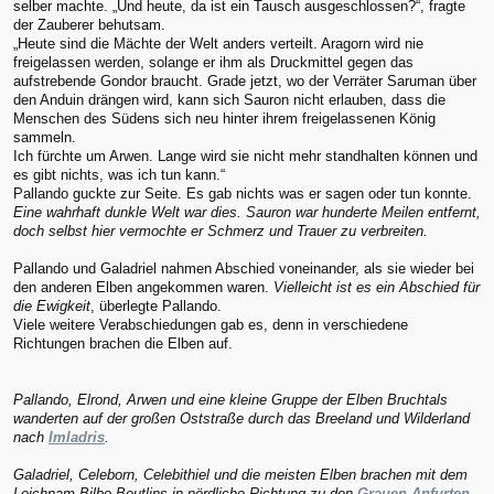
selber machte. „Und heute, da ist ein Tausch ausgeschlossen?“, fragte
der Zauberer behutsam.
„Heute sind die Mächte der Welt anders verteilt. Aragorn wird nie
freigelassen werden, solange er ihm als Druckmittel gegen das
aufstrebende Gondor braucht. Grade jetzt, wo der Verräter Saruman über
den Anduin drängen wird, kann sich Sauron nicht erlauben, dass die
Menschen des Südens sich neu hinter ihrem freigelassenen König
sammeln.
Ich fürchte um Arwen. Lange wird sie nicht mehr standhalten können und
es gibt nichts, was ich tun kann.“
Pallando guckte zur Seite. Es gab nichts was er sagen oder tun konnte.
Eine wahrhaft dunkle Welt war dies. Sauron war hunderte Meilen entfernt,
doch selbst hier vermochte er Schmerz und Trauer zu verbreiten.
Pallando und Galadriel nahmen Abschied voneinander, als sie wieder bei
den anderen Elben angekommen waren.
Vielleicht ist es ein Abschied für
die Ewigkeit
, überlegte Pallando.
Viele weitere Verabschiedungen gab es, denn in verschiedene
Richtungen brachen die Elben auf.
Pallando, Elrond, Arwen und eine kleine Gruppe der Elben Bruchtals
wanderten auf der großen Oststraße durch das Breeland und Wilderland
nach
Imladris
.
Galadriel, Celeborn, Celebithiel und die meisten Elben brachen mit dem
Leichnam Bilbo Beutlins in nördliche Richtung zu den
Grauen Anfurten