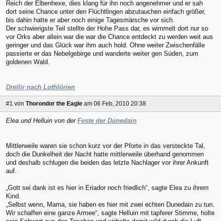
Reich der Elbenhexe, dies klang für ihn noch angenehmer und er sah
dort seine Chance unter den Flüchtlingen abzutauchen einfach größer,
bis dahin hatte er aber noch einige Tagesmärsche vor sich.
Der schwierigste Teil stellte der Hohe Pass dar, es wimmelt dort nur so
vor Orks aber allein war die war die Chance entdeckt zu werden weit aus
geringer und das Glück war ihm auch hold. Ohne weiter Zwischenfälle
passierte er das Nebelgebirge und wanderte weiter gen Süden, zum
goldenen Wald.
Drellir nach Lothlórien
#1
von
Thorondor the Eagle
am 06 Feb, 2010 20:38
Elea und Helluin von der
Feste der Dúnedain
Mittlerweile waren sie schon kurz vor der Pforte in das versteckte Tal,
doch die Dunkelheit der Nacht hatte mittlerweile überhand genommen
und deshalb schlugen die beiden das letzte Nachlager vor ihrer Ankunft
auf.
„Gott sei dank ist es hier in Eriador noch friedlich“, sagte Elea zu ihrem
Kind.
„Selbst wenn, Mama, sie haben es hier mit zwei echten Dunedain zu tun.
Wir schaffen eine ganze Armee“, sagte Helluin mit tapferer Stimme, holte