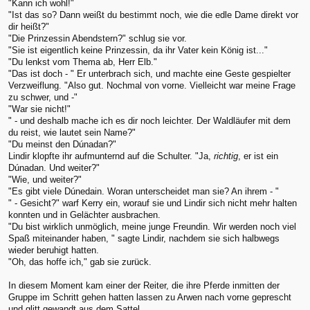
"Kann ich wohl!"
"Ist das so? Dann weißt du bestimmt noch, wie die edle Dame direkt vor
dir heißt?"
"Die Prinzessin Abendstern?" schlug sie vor.
"Sie ist eigentlich keine Prinzessin, da ihr Vater kein König ist..."
"Du lenkst vom Thema ab, Herr Elb."
"Das ist doch - " Er unterbrach sich, und machte eine Geste gespielter
Verzweiflung. "Also gut. Nochmal von vorne. Vielleicht war meine Frage
zu schwer, und -"
"War sie nicht!"
" - und deshalb mache ich es dir noch leichter. Der Waldläufer mit dem
du reist, wie lautet sein Name?"
"Du meinst den Dúnadan?"
Lindir klopfte ihr aufmunternd auf die Schulter. "Ja,
richtig
, er ist ein
Dúnadan. Und weiter?"
"Wie, und weiter?"
"Es gibt viele Dúnedain. Woran unterscheidet man sie? An ihrem - "
" - Gesicht?" warf Kerry ein, worauf sie und Lindir sich nicht mehr halten
konnten und in Gelächter ausbrachen.
"Du bist wirklich unmöglich, meine junge Freundin. Wir werden noch viel
Spaß miteinander haben, " sagte Lindir, nachdem sie sich halbwegs
wieder beruhigt hatten.
"Oh, das hoffe ich," gab sie zurück.
In diesem Moment kam einer der Reiter, die ihre Pferde inmitten der
Gruppe im Schritt gehen hatten lassen zu Arwen nach vorne geprescht
und glitt gewandt aus dem Sattel.