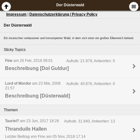
Der Düsterwald
Impressum
|
Datenschutzerklärung / Privacy Policy
Der Düsterwald
Ein inzwischen verlassener und korrumpierter Wald, in dem sich einst ein großes Elbenreich befand.
Sticky Topics
Fine
am 26 Feb, 2016 09:01
Aufrufe: 21.979, Antworten: 0
Beschreibung [Dol Guldur]
Lord of Mordor
am 23 Mär, 2008
Aufrufe: 40.876, Antworten: 0
21:57
Beschreibung [Düsterwald]
Themen
Tauriel?
am 23 Jun, 2017 18:26
Aufrufe: 31.840, Antworten: 13
Thranduils Hallen
Letzter Beitrag von Fine am 05 Nov, 2018 17:14